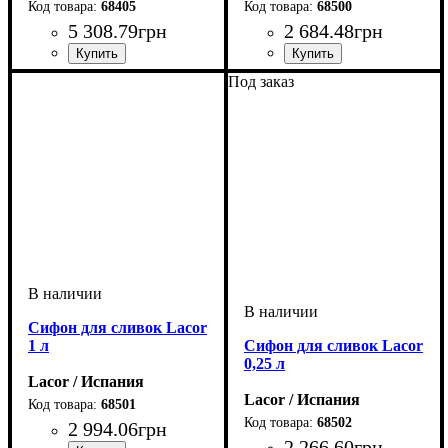
68405
68500
5 308
.
79
грн
2 684
.
48
грн
Под заказ
Сифон для сливок Lacor
1 л
Сифон для сливок Lacor
0,25 л
Lacor / Испания
Lacor / Испания
68501
68502
2 994
.
06
грн
2 266
.
60
грн