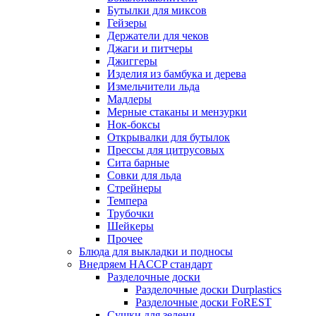
Бутылки для миксов
Гейзеры
Держатели для чеков
Джаги и питчеры
Джиггеры
Изделия из бамбука и дерева
Измельчители льда
Мадлеры
Мерные стаканы и мензурки
Нок-боксы
Открывалки для бутылок
Прессы для цитрусовых
Сита барные
Совки для льда
Стрейнеры
Темпера
Трубочки
Шейкеры
Прочее
Блюда для выкладки и подносы
Внедряем HACCP стандарт
Разделочные доски
Разделочные доски Durplastics
Разделочные доски FoREST
Сушки для зелени