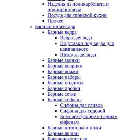
Изделия из поликарбоната и
полипропилена
Посуда для японской кухни
Прочее
Барный инвентарь
Барные ведра
Ведра для льда
Подставки под ведра для
шампанского
Щипцы для льда
Барные звонки
Барные коврики
Барные ложки
Барные наборы
Барные подносы
Барные пробки
Барные сетки
Барные сифоны
Сифоны для сливок
Сифоны для содовой
Комплектующие к барным
сифонам
Барные штопоры и ножи
Барные ящики
Бокалонакопители