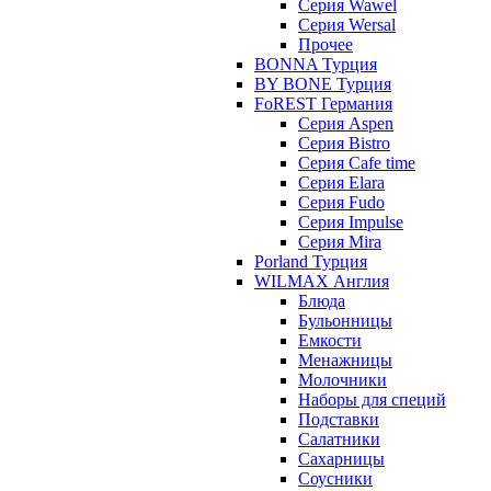
Серия Wawel
Серия Wersal
Прочее
BONNA Турция
BY BONE Турция
FoREST Германия
Серия Aspen
Серия Bistro
Серия Cafe time
Серия Elara
Серия Fudo
Серия Impulse
Серия Mira
Porland Турция
WILMAX Англия
Блюда
Бульонницы
Емкости
Менажницы
Молочники
Наборы для специй
Подставки
Салатники
Сахарницы
Соусники