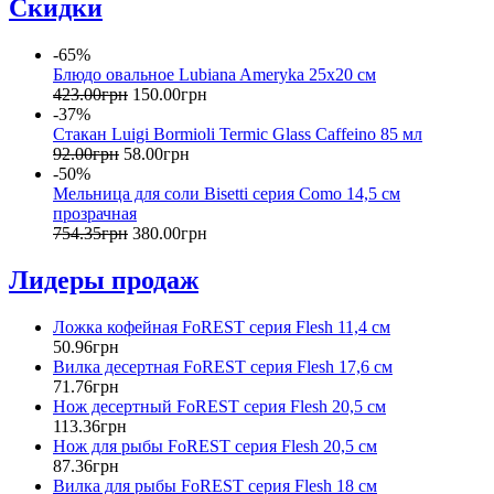
Скидки
-65%
Блюдо овальное Lubiana Ameryka 25х20 см
423
.
00
грн
150
.
00
грн
-37%
Стакан Luigi Bormioli Termic Glass Caffeino 85 мл
92
.
00
грн
58
.
00
грн
-50%
Мельница для соли Bisetti серия Como 14,5 см
прозрачная
754
.
35
грн
380
.
00
грн
Лидеры продаж
Ложка кофейная FoREST серия Flesh 11,4 см
50
.
96
грн
Вилка десертная FoREST серия Flesh 17,6 см
71
.
76
грн
Нож десертный FoREST серия Flesh 20,5 см
113
.
36
грн
Нож для рыбы FoREST серия Flesh 20,5 см
87
.
36
грн
Вилка для рыбы FoREST серия Flesh 18 см