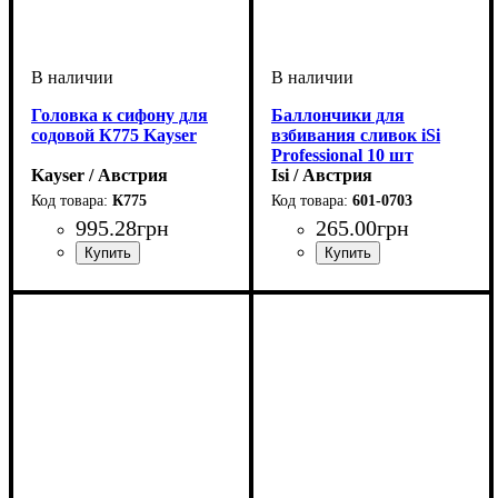
Головка к сифону для
Баллончики для
содовой К775 Kayser
взбивания сливок iSi
Professional 10 шт
Kayser / Австрия
Isi / Австрия
К775
601-0703
995
.
28
грн
265
.
00
грн