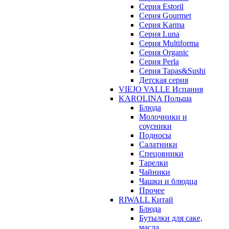
Серия Estoril
Серия Gourmet
Серия Karma
Серия Luna
Серия Multiforma
Серия Organic
Серия Perla
Серия Tapas&Sushi
Детская серия
VIEJO VALLE Испания
KAROLINA Польша
Блюда
Молочники и
соусники
Подносы
Салатники
Спецовники
Тарелки
Чайники
Чашки и блюдца
Прочее
RIWALL Китай
Блюда
Бутылки для саке,
масла