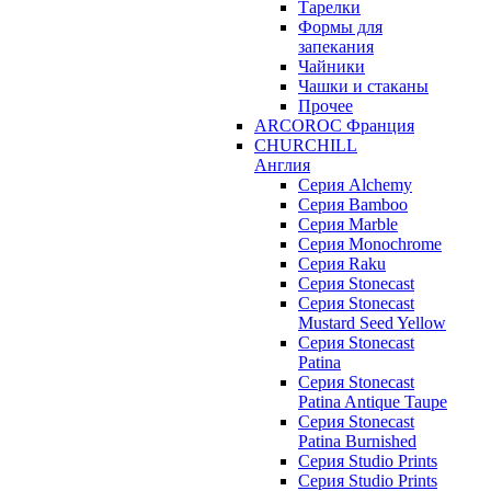
Тарелки
Формы для
запекания
Чайники
Чашки и стаканы
Прочее
ARCOROC Франция
CHURCHILL
Англия
Серия Alchemy
Серия Bamboo
Серия Marble
Серия Monochrome
Серия Raku
Серия Stonecast
Серия Stonecast
Mustard Seed Yellow
Серия Stonecast
Patina
Серия Stonecast
Patina Antique Taupe
Серия Stonecast
Patina Burnished
Серия Studio Prints
Серия Studio Prints