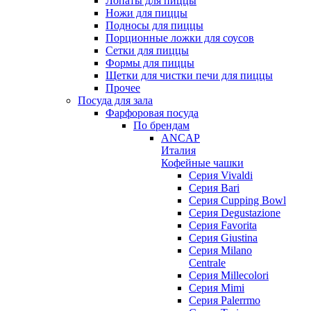
Лопаты для пиццы
Ножи для пиццы
Подносы для пиццы
Порционные ложки для соусов
Сетки для пиццы
Формы для пиццы
Щетки для чистки печи для пиццы
Прочее
Посуда для зала
Фарфоровая посуда
По брендам
ANCAP
Италия
Кофейные чашки
Cерия Vivaldi
Серия Bari
Серия Cupping Bowl
Серия Degustazione
Серия Favorita
Серия Giustina
Серия Milano
Centrale
Серия Millecolori
Серия Mimi
Серия Palerrmo