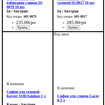
взбивания сливок iSi
содовой iSi 0017 10 шт
0079 10 шт
Isi / Австрия
Isi / Австрия
601-0079
601-0017
235
.
00
грн
285
.
00
грн
Под заказ
Сифон для содовой
Kayser SODAsiphon 1 л
Сифон для сливок Lacor
0,5 л
Kayser / Австрия