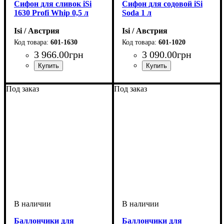
Сифон для сливок iSi
Сифон для содовой iSi
1630 Profi Whip 0,5 л
Soda 1 л
Isi / Австрия
Isi / Австрия
601-1630
601-1020
3 966
.
00
грн
3 090
.
00
грн
Под заказ
Под заказ
Баллончики для
Баллончики для