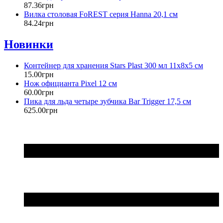
87
.
36
грн
Вилка столовая FoREST серия Hanna 20,1 см
84
.
24
грн
Новинки
Контейнер для хранения Stars Plast 300 мл 11х8х5 см
15
.
00
грн
Нож официанта Pixel 12 см
60
.
00
грн
Пика для льда четыре зубчика Bar Trigger 17,5 см
625
.
00
грн