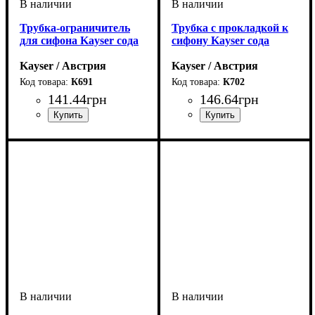
Трубка-ограничитель
Трубка с прокладкой к
для сифона Kayser сода
сифону Kayser сода
Kayser / Австрия
Kayser / Австрия
К691
К702
141
.
44
грн
146
.
64
грн