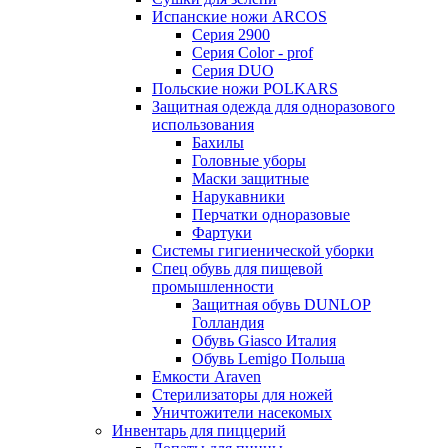
Испанские ножи ARCOS
Серия 2900
Серия Color - prof
Серия DUO
Польские ножи POLKARS
Защитная одежда для одноразового
использования
Бахилы
Головные уборы
Маски защитные
Нарукавники
Перчатки одноразовые
Фартуки
Системы гигиенической уборки
Спец обувь для пищевой
промышленности
Защитная обувь DUNLOP
Голландия
Обувь Giasco Италия
Обувь Lemigo Польша
Емкости Araven
Стерилизаторы для ножей
Уничтожители насекомых
Инвентарь для пиццерий