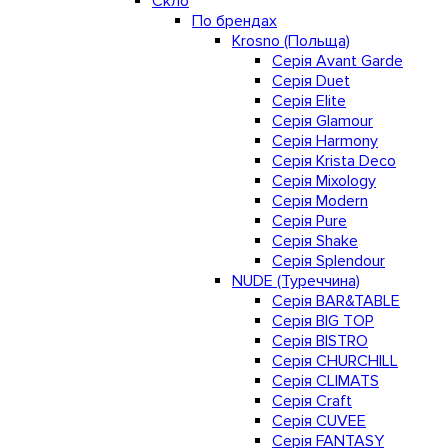
Скло
По брендах
Krosno (Польща)
Серія Avant Garde
Серія Duet
Серія Elite
Серія Glamour
Серія Harmony
Серія Krista Deco
Серія Mixology
Серія Modern
Серія Pure
Серія Shake
Серія Splendour
NUDE (Туреччина)
Серія BAR&TABLE
Серія BIG TOP
Серія BISTRO
Серія CHURCHILL
Серія CLIMATS
Серія Craft
Серія CUVEE
Серія FANTASY