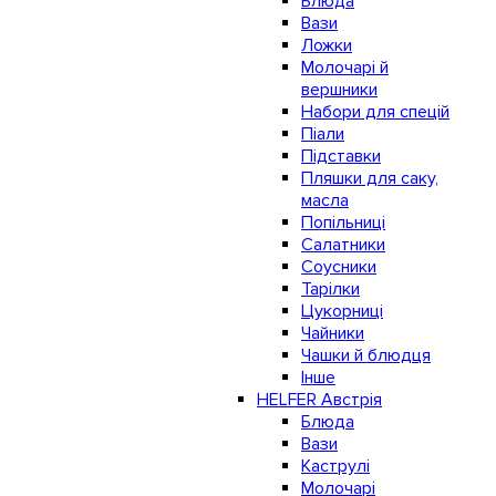
Блюда
Вази
Ложки
Молочарі й
вершники
Набори для спецій
Піали
Підставки
Пляшки для саку,
масла
Попільниці
Салатники
Соусники
Тарілки
Цукорниці
Чайники
Чашки й блюдця
Інше
HELFER Австрія
Блюда
Вази
Каструлі
Молочарі