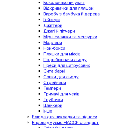
Бокалонакопичувачі
Відкривачки для пляшок
Виробу з бамбука й дерева
Гейзери
Джіггери
Джагі й пітчери
Мірні склянки та мензурки
Мадлери
Нок-бокси
Пляшки для міксів
Подрібнювачи льоду
Преси для цитрусових
Сита барні
Совки для льоду
Стрейнери
Темпери
Тримачі для чеків
Трубочки
Шейкери
Інше
Блюда для викладки та підноси
Впроваджуємо HACCP стандарт