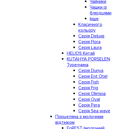
Чайники
Чашки із
блюдцями
Інше
Класичного
кольору
Серія Deluxe
Серія Flora
Серія Laura
HELIOS Китай
KUTAHYA PORSELEN
Туреччина
Серія Dunya
Серія Ent Otel
Серія Fish
Серія Frig
Серія Olimpia
Серія Oval
Серія Pera
Серія Sea wave
Порцеляна з молочним
відтінком
FoREST (молочний