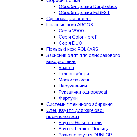
Обробні дошки
Обробні дошки Durplastics
Обробні дошки FoREST
Сушарки для зелені
Іспанські ножі ARCOS
Серія 2900
Серія Color - prof
Серія DUO
Польські ножі POLKARS
Захисний одяг для одноразового
використання
Бахили
Головні убори
Маски захисні
Нарукавники
Рукавички одноразові
Фартухи
Системи гігієнічного збирання
Спец взуття для харчової
промисловості
Взуття Giasco Італія
Взуття Lemigo Польща
Захисне взуття DUNLOP