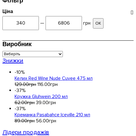
Фільтр
Ціна
—
грн
ОК
Виробник
Знижки
-10%
Келих Red Wine Nude Cuvee 475 мл
129
.
00
грн
116
.
00
грн
-37%
Кружка Gluhwein 200 мл
62
.
00
грн
39
.
00
грн
-37%
Креманка Pasabahce Iceville 210 мл
89
.
00
грн
56
.
00
грн
Лідери продажів