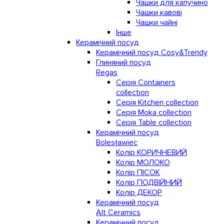
Чашки для капучино
Чашки кавові
Чашки чайні
Інше
Керамічний посуд
Керамічний посуд Cosy&Trendy
Глиняний посуд
Regas
Серія Containers
collection
Серія Kitchen collection
Серія Moka collection
Серія Table collection
Керамічний посуд
Bolesławiec
Колір КОРИЧНЕВИЙ
Колір МОЛОКО
Колір ПІСОК
Колір ПОДВІЙНИЙ
Колір ДЕКОР
Керамічний посуд
Alt Ceramics
Керамічний посуд