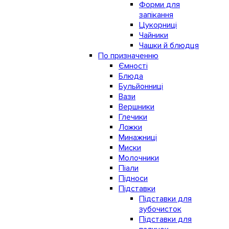
Форми для
запікання
Цукорниці
Чайники
Чашки й блюдця
По призначенню
Ємності
Блюда
Бульйонниці
Вази
Вершники
Глечики
Ложки
Минажниці
Миски
Молочники
Піали
Підноси
Підставки
Підставки для
зубочисток
Підставки для