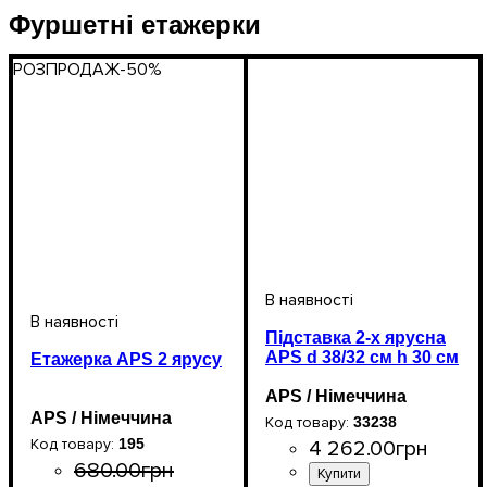
Фуршетні етажерки
РОЗПРОДАЖ
-50%
Підставка 2-х ярусна
APS d 38/32 cм h 30 cм
Етажерка APS 2 ярусу
APS / Німеччина
APS / Німеччина
33238
195
4 262
.
00
грн
680
.
00
грн