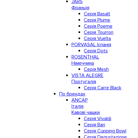
JARS
Франція
Серія Basalt
Серія Plume
Серія Poeme
Серія Tourron
Серія Vuelta
PORVASAL Іспанія
Серія Dots
ROSENTHAL
Німеччина
Серія Mesh
VISTA ALEGRE
Португалія
Серія Carre Black
По брендах
ANCAP
Італія
Кавові чашки
Cерія Vivaldi
Серія Bari
Серія Cupping Bowl
Серія Degustazione