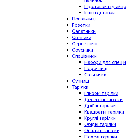
паличок
Підставки під яйце
Інші підставки
Попільниці
Розетки
Салатники
Свічники
Серветниці
Соусники
Спецівники
Набори для спецій
Перечниці
Сільнички
Супниці
Тарілки
Глибокі тарілки
Десертні тарілки
Дрібні тарілки
Квадратні тарілки
Круглі тарілки
Обідні тарілки
Овальні тарілки
Плоскі тарілки