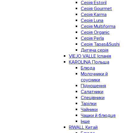
Серія Estoril
Серія Gourmet
Серія Karma
Серія Luna
Серія Multiforma
Серія Organic
Серія Perla
Серія Tapas&Sushi
Дитяча серія
VIEJO VALLE Іспанія
KAROLINA Польща
Блюда
Молочники й
соусники
Підношення
Салатники
Спецівники
Тарілки
Чайники
Чашки й блюдця
Інше
RIWALL Китай