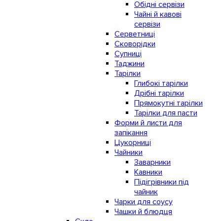
Обідні сервізи
Чайні й кавові
сервізи
Серветниці
Сковорідки
Супниці
Таджини
Тарілки
Глибокі тарілки
Дрібні тарілки
Прямокутні тарілки
Тарілки для пасти
Форми й листи для
запікання
Цукорниці
Чайники
Заварники
Кавники
Підігрівники під
чайник
Чарки для соусу
Чашки й блюдця