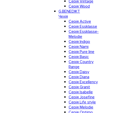
Серія Vintage
Серія Wood
G.BENEDIKT
Чехія
Cерія Active
Cерія Essklasse
Cерія Essklasse-
Melodie
Cерія Indigo
Cерія Nami
Cерія Pure line
Серія Basic
Серія Country
Range
Серія Daisy
Серія Diana
Серія Excellency
Серія Granit
Серія Isabelle
Серія Josefine
Серія Life style
Серія Melodie
Серія Optimo