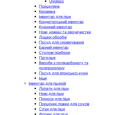
Uniglass
Порцеляна
Кераміка
Інвентар для піци
Кондитерський інвентар
Кухонний інвентар
Ножі, ножиці та овочечистки
Дошки обробні
Посуд для сервірування
Барний інвентар
Столові прибори
Пательні
Вироби з полікарбонату та
поліпропілену
Посуд для японської кухні
Інше
Інвентар для піцерій
Лопати для піци
Ножі для піци
Підноси для піци
Порціонні ложки для соусів
Сітки для піци
Форми для піци