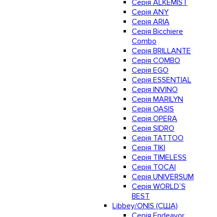
Серія ALKEMIST
Серія ANY
Серія ARIA
Серія Bicchiere
Combo
Серія BRILLANTE
Серія COMBO
Серія EGO
Серія ESSENTIAL
Серія INVINO
Серія MARILYN
Серія OASIS
Серія OPERA
Серія SIDRO
Серія TATTOO
Серія TIKI
Серія TIMELESS
Серія TOCAI
Серія UNIVERSUM
Серія WORLD`S
BEST
Libbey/ONIS (США)
Cерія Endeavor