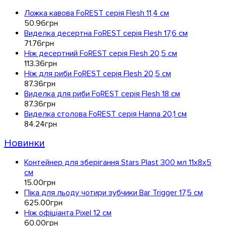
Ложка кавова FoREST серія Flesh 11,4 см
50
.
96
грн
Виделка десертна FoREST серія Flesh 17,6 см
71
.
76
грн
Ніж десертний FoREST серія Flesh 20,5 см
113
.
36
грн
Ніж для риби FoREST серія Flesh 20,5 см
87
.
36
грн
Виделка для риби FoREST серія Flesh 18 см
87
.
36
грн
Виделка столова FoREST серія Hanna 20,1 см
84
.
24
грн
Новинки
Контейнер для зберігання Stars Plast 300 мл 11х8х5
см
15
.
00
грн
Піка для льоду чотири зубчики Bar Trigger 17,5 см
625
.
00
грн
Ніж офіціанта Pixel 12 см
60
.
00
грн