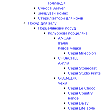
Голландія
Ємності Araven
Знищувачі комах
Стерилізатори для ножів
Посуд для залу
Порцеляновий посуд
Кольорова порцеляна
ANCAP
Італія
Кавові чашки
Серія Millecolori
CHURCHILL
Англія
Серія Stonecast
Серія Studio Prints
G.BENEDIKT
Чехія
Cерія Le Choco
Серія Country
Range
Серія Daisy
Серія Life style