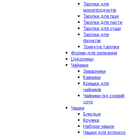
Тарілки для
морепродуктів
Тарілки для піци
Тарілки для пасти
Тарілки для суши
Тарілки для
фруктів
Трикутні тарілки
Форми для запікання
Цукорниці
Чайники
Заварники
Кавники
Кришки для
чайників
Чайники під соєвий
соус
Чашки
Блюдця
Кружки
Набори чашок
Чашки для еспресо