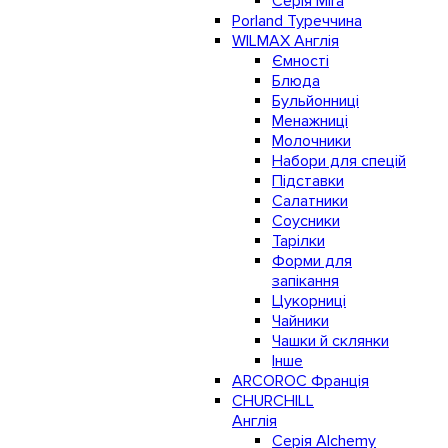
Серія Mira
Porland Туреччина
WILMAX Англія
Ємності
Блюда
Бульйонниці
Менажниці
Молочники
Набори для спецій
Підставки
Салатники
Соусники
Тарілки
Форми для
запікання
Цукорниці
Чайники
Чашки й склянки
Інше
ARCOROC Франція
CHURCHILL
Англія
Серія Alchemy