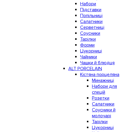
Набори
Підставки
Попільниці
Салатники
Серветниці
Соусники
Тарілки
Форми
Цукорниці
Чайники
Чашки й блюдця
ALT PORCELAIN
Кістяна порцеляна
Минажниці
Набори для
спецій
Розетки
Салатники
Соусники й
молочарі
Тарілки
Цукорниці