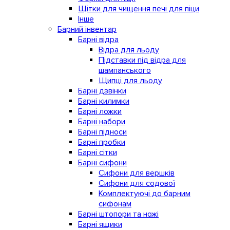
Щітки для чищення печі для піци
Інше
Барний інвентар
Барні відра
Відра для льоду
Підставки під відра для
шампанського
Щипці для льоду
Барні дзвінки
Барні килимки
Барні ложки
Барні набори
Барні підноси
Барні пробки
Барні сітки
Барні сифони
Сифони для вершків
Сифони для содової
Комплектуючі до барним
сифонам
Барні штопори та ножі
Барні ящики