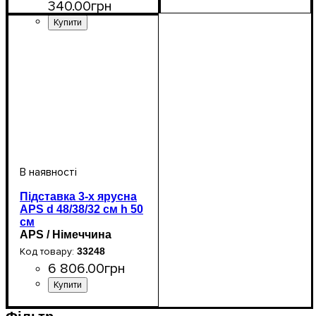
340
.
00
грн
Підставка 3-х ярусна
APS d 48/38/32 cм h 50
cм
APS / Німеччина
33248
6 806
.
00
грн