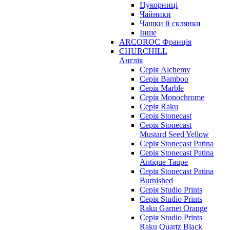
Цукорниці
Чайники
Чашки й склянки
Інше
ARCOROC Франція
CHURCHILL
Англія
Серія Alchemy
Серія Bamboo
Серія Marble
Серія Monochrome
Серія Raku
Серія Stonecast
Серія Stonecast
Mustard Seed Yellow
Серія Stonecast Patina
Серія Stonecast Patina
Antique Taupe
Серія Stonecast Patina
Burnished
Серія Studio Prints
Серія Studio Prints
Raku Garnet Orange
Серія Studio Prints
Raku Quartz Black