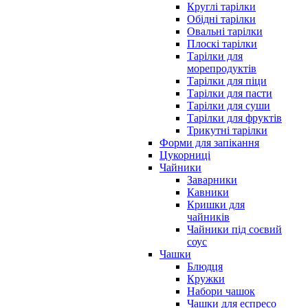
Круглі тарілки
Обідні тарілки
Овальні тарілки
Плоскі тарілки
Тарілки для
морепродуктів
Тарілки для піци
Тарілки для пасти
Тарілки для суши
Тарілки для фруктів
Трикутні тарілки
Форми для запікання
Цукорниці
Чайники
Заварники
Кавники
Кришки для
чайників
Чайники під соєвий
соус
Чашки
Блюдця
Кружки
Набори чашок
Чашки для еспресо