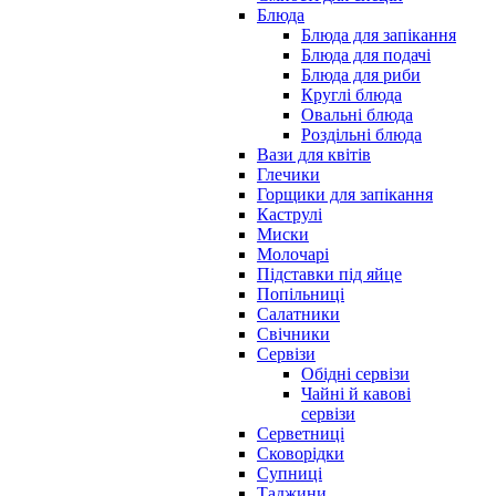
Блюда
Блюда для запікання
Блюда для подачі
Блюда для риби
Круглі блюда
Овальні блюда
Роздільні блюда
Вази для квітів
Глечики
Горщики для запікання
Каструлі
Миски
Молочарі
Підставки під яйце
Попільниці
Салатники
Свічники
Сервізи
Обідні сервізи
Чайні й кавові
сервізи
Серветниці
Сковорідки
Супниці
Таджини