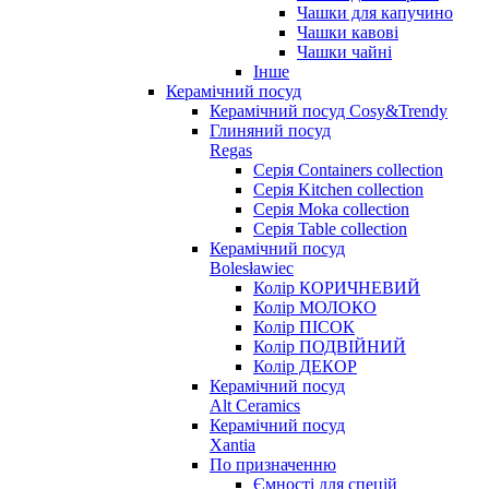
Чашки для капучино
Чашки кавові
Чашки чайні
Інше
Керамічний посуд
Керамічний посуд Cosy&Trendy
Глиняний посуд
Regas
Серія Containers collection
Серія Kitchen collection
Серія Moka collection
Серія Table collection
Керамічний посуд
Bolesławiec
Колір КОРИЧНЕВИЙ
Колір МОЛОКО
Колір ПІСОК
Колір ПОДВІЙНИЙ
Колір ДЕКОР
Керамічний посуд
Alt Ceramics
Керамічний посуд
Xantia
По призначенню
Ємності для спецій