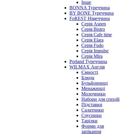
Інше
BONNA Туреччина
BY BONE Туреччина
FoREST Німеччина
Серія Aspen
Серія Bistro
Серія Cafe time
Серія Elara
Серія Fudo
Серія Impulse
Серія Mira
Porland Туреччина
WILMAX Англія
Ємності
Блюда
Бульйонниці
Менажниці
Молочники
Набори для спецій
Підставки
Салатники
Соусники
Тарілки
Форми для
запікання