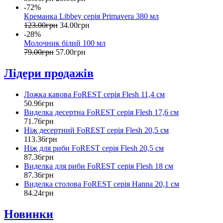
-72%
Креманка Libbey серія Primavera 380 мл
123
.
00
грн
34
.
00
грн
-28%
Молочник білий 100 мл
79
.
00
грн
57
.
00
грн
Лідери продажів
Ложка кавова FoREST серія Flesh 11,4 см
50
.
96
грн
Виделка десертна FoREST серія Flesh 17,6 см
71
.
76
грн
Ніж десертний FoREST серія Flesh 20,5 см
113
.
36
грн
Ніж для риби FoREST серія Flesh 20,5 см
87
.
36
грн
Виделка для риби FoREST серія Flesh 18 см
87
.
36
грн
Виделка столова FoREST серія Hanna 20,1 см
84
.
24
грн
Новинки