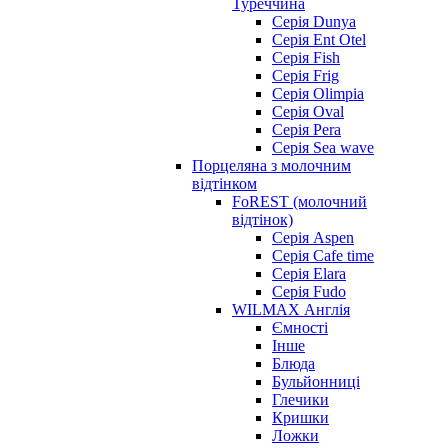
Туреччина
Серія Dunya
Серія Ent Otel
Серія Fish
Серія Frig
Серія Olimpia
Серія Oval
Серія Pera
Серія Sea wave
Порцеляна з молочним
відтінком
FoREST (молочний
відтінок)
Серія Aspen
Серія Cafe time
Серія Elara
Серія Fudo
WILMAX Англія
Ємності
Інше
Блюда
Бульйонниці
Глечики
Кришки
Ложки