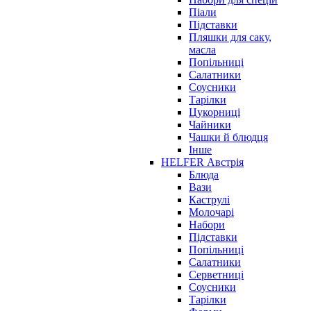
Піали
Підставки
Пляшки для саку,
масла
Попільниці
Салатники
Соусники
Тарілки
Цукорниці
Чайники
Чашки й блюдця
Інше
HELFER Австрія
Блюда
Вази
Каструлі
Молочарі
Набори
Підставки
Попільниці
Салатники
Серветниці
Соусники
Тарілки