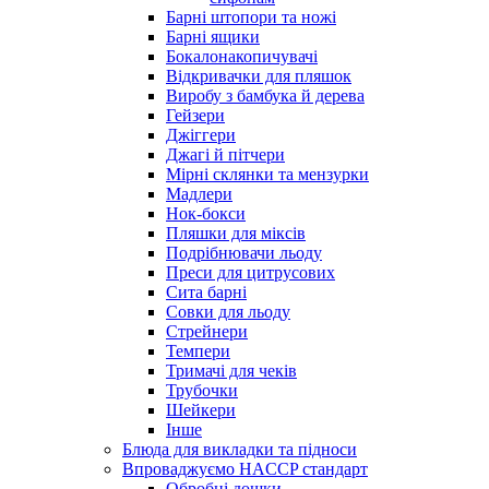
Барні штопори та ножі
Барні ящики
Бокалонакопичувачі
Відкривачки для пляшок
Виробу з бамбука й дерева
Гейзери
Джіггери
Джагі й пітчери
Мірні склянки та мензурки
Мадлери
Нок-бокси
Пляшки для міксів
Подрібнювачи льоду
Преси для цитрусових
Сита барні
Совки для льоду
Стрейнери
Темпери
Тримачі для чеків
Трубочки
Шейкери
Інше
Блюда для викладки та підноси
Впроваджуємо HACCP стандарт
Обробні дошки