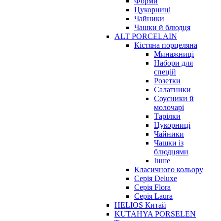
Форми
Цукорниці
Чайники
Чашки й блюдця
ALT PORCELAIN
Кістяна порцеляна
Минажниці
Набори для
спецій
Розетки
Салатники
Соусники й
молочарі
Тарілки
Цукорниці
Чайники
Чашки із
блюдцями
Інше
Класичного кольору
Серія Deluxe
Серія Flora
Серія Laura
HELIOS Китай
KUTAHYA PORSELEN