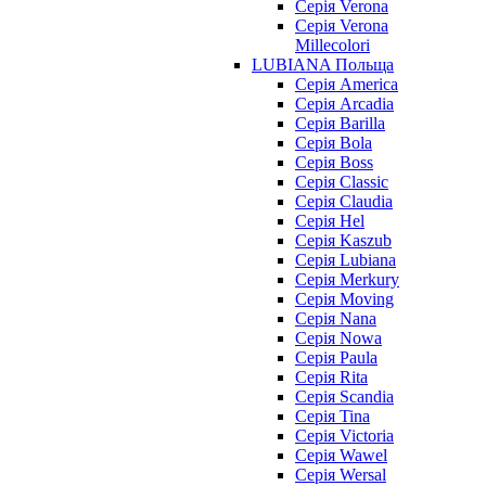
Серія Verona
Серія Verona
Millecolori
LUBIANA Польща
Серія America
Серія Arcadia
Серія Barilla
Серія Bola
Серія Boss
Серія Classic
Серія Claudia
Серія Hel
Серія Kaszub
Серія Lubiana
Серія Merkury
Серія Moving
Серія Nana
Серія Nowa
Серія Paula
Серія Rita
Серія Scandia
Серія Tina
Серія Victoria
Серія Wawel
Серія Wersal