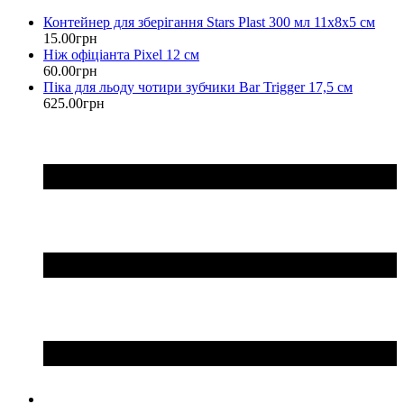
Контейнер для зберігання Stars Plast 300 мл 11х8х5 см
15
.
00
грн
Ніж офіціанта Pixel 12 см
60
.
00
грн
Піка для льоду чотири зубчики Bar Trigger 17,5 см
625
.
00
грн