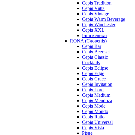
Серія Tradition
Серія Viitta
Серія Vintage
Серія Warm Beverage
Серія Winchester
Серія XXL
Інші келихи
RONA (Словенія)
Серія Bar
Серія Beer set
Серія Classic
Cocktails
Серія Eclipse
Серія Edge
Серія Grace
Серія Invitation
Серія Lord
Серія Medium
Серія Mendoza
Серія Mode
Серія Mondo
Серія Ratio
Серія Universal
Серія Vista
Різне