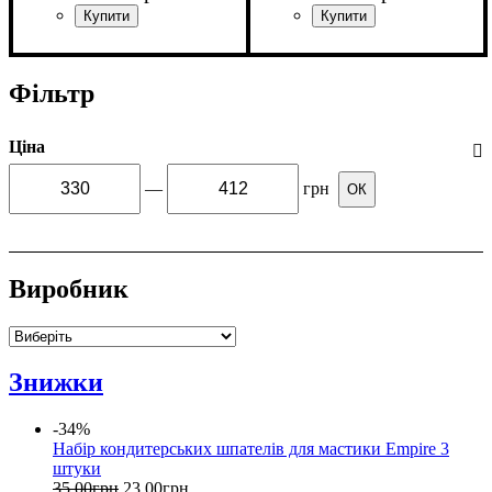
Фільтр
Ціна
—
грн
ОК
Виробник
Знижки
-34%
Набір кондитерських шпателів для мастики Empire 3
штуки
35
.
00
грн
23
.
00
грн