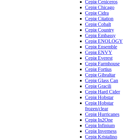
Серія Ceniceros
Серія Chicago
Серія Cidra
Серія Citation
Серія Cobalt
Серія Country
Серія Embassy
Серія ENOLOGY
Серія Ensemble
Серія ENVY
Серія Everest
Серія Farmhouse
Серія Fortius
Серія Gibraltar
Серія Glass Can
Серія Gracili
Серія Hard Cider
Серія Hobstar
Серія Hobstar
frozen/clear
Серія Hurricanes
Серія In2One
Серія Infinium
Серія Inverness
Серія Kristalino