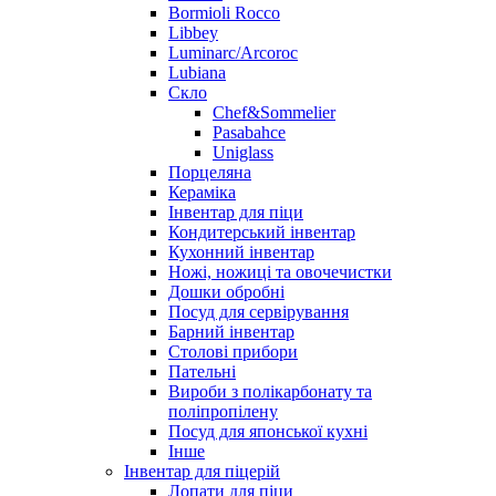
Bormioli Rocco
Libbey
Luminarc/Arcoroc
Lubiana
Скло
Chef&Sommelier
Pasabahce
Uniglass
Порцеляна
Кераміка
Інвентар для піци
Кондитерський інвентар
Кухонний інвентар
Ножі, ножиці та овочечистки
Дошки обробні
Посуд для сервірування
Барний інвентар
Столові прибори
Пательні
Вироби з полікарбонату та
поліпропілену
Посуд для японської кухні
Інше
Інвентар для піцерій
Лопати для піци