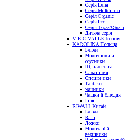
Серія Luna
Серія Multiforma
Серія Organic
Серія Perla
Серія Tapas&Sushi
Дитяча серія
VIEJO VALLE Іспанія
KAROLINA Польща
Блюда
Молочники й
соусники
Підношення
Салатники
Спецівники
Тарілки
Чайники
Чашки й блюдця
Інше
RIWALL Китай
Блюда
Вази
Ложки
Молочарі й
вершники
Набори для спецій