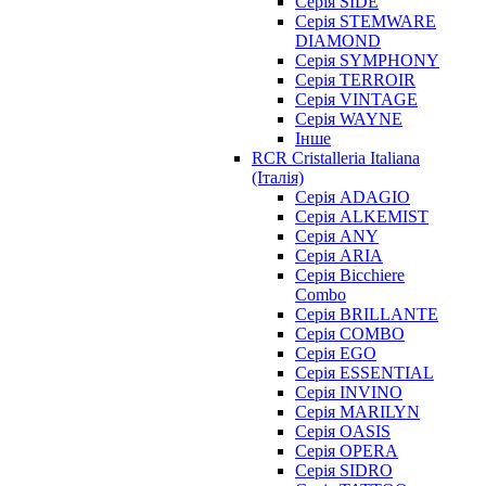
Серія SIDE
Серія STEMWARE
DIAMOND
Серія SYMPHONY
Серія TERROIR
Серія VINTAGE
Серія WAYNE
Інше
RCR Cristalleria Italiana
(Італія)
Серія ADAGIO
Серія ALKEMIST
Серія ANY
Серія ARIA
Серія Bicchiere
Combo
Серія BRILLANTE
Серія COMBO
Серія EGO
Серія ESSENTIAL
Серія INVINO
Серія MARILYN
Серія OASIS
Серія OPERA
Серія SIDRO