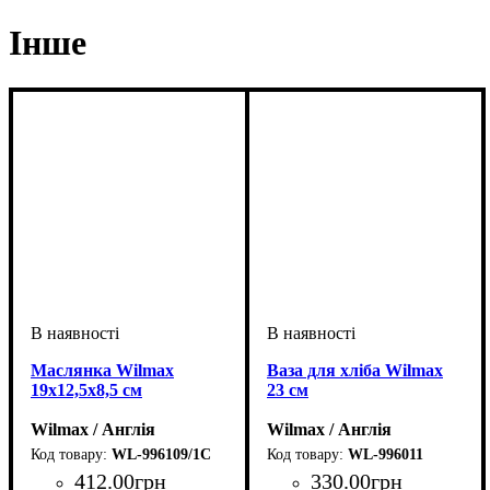
Інше
Маслянка Wilmax
Ваза для хліба Wilmax
19х12,5х8,5 см
23 см
Wilmax / Англія
Wilmax / Англія
WL-996109/1C
WL-996011
412
.
00
грн
330
.
00
грн