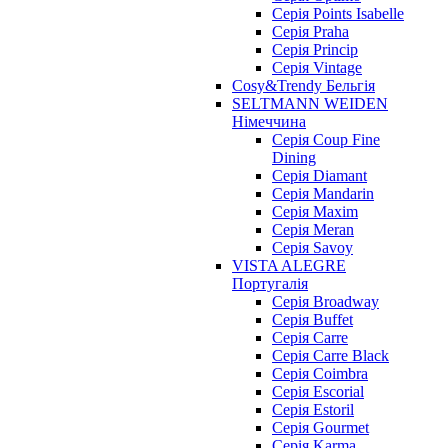
Серія Points Isabelle
Серія Praha
Серія Princip
Серія Vintage
Cosy&Trendy Бельгія
SELTMANN WEIDEN
Німеччина
Cерія Coup Fine
Dining
Cерія Diamant
Cерія Mandarin
Cерія Maxim
Серія Meran
Серія Savoy
VISTA ALEGRE
Португалія
Серія Broadway
Серія Buffet
Серія Carre
Серія Carre Black
Серія Coimbra
Серія Escorial
Серія Estoril
Серія Gourmet
Серія Karma