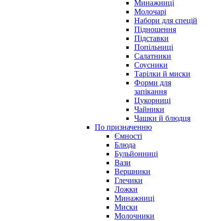
Минажниці
Молочарі
Набори для спецій
Підношення
Підставки
Попільниці
Салатники
Соусники
Тарілки й миски
Форми для
запікання
Цукорниці
Чайники
Чашки й блюдця
По призначенню
Ємності
Блюда
Бульйонниці
Вази
Вершники
Глечики
Ложки
Минажниці
Миски
Молочники