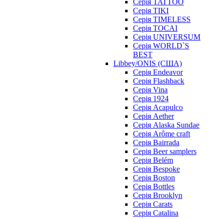
Серія TATTOO
Серія TIKI
Серія TIMELESS
Серія TOCAI
Серія UNIVERSUM
Серія WORLD`S
BEST
Libbey/ONIS (США)
Cерія Endeavor
Cерія Flashback
Cерія Vina
Серія 1924
Серія Acapulco
Серія Aether
Серія Alaska Sundae
Серія Arôme craft
Серія Bairrada
Серія Beer samplers
Серія Belém
Серія Bespoke
Серія Boston
Серія Bottles
Серія Brooklyn
Серія Carats
Серія Catalina