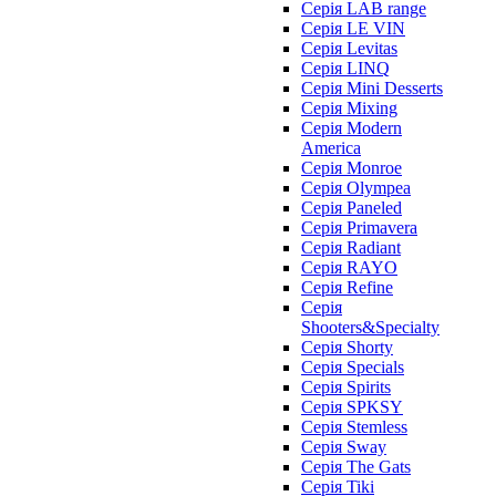
Серія LAB range
Серія LE VIN
Серія Levitas
Серія LINQ
Серія Mini Desserts
Серія Mixing
Серія Modern
America
Серія Monroe
Серія Olympea
Серія Paneled
Серія Primavera
Серія Radiant
Серія RAYO
Серія Refine
Серія
Shooters&Specialty
Серія Shorty
Серія Specials
Серія Spirits
Серія SPKSY
Серія Stemless
Серія Sway
Серія The Gats
Серія Tiki