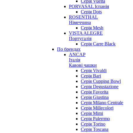
Серія Vuelta
PORVASAL Іспанія
Серія Dots
ROSENTHAL
Німеччина
Серія Mesh
VISTA ALEGRE
Португалія
Серія Carre Black
По брендах
ANCAP
Італія
Кавові чашки
Cерія Vivaldi
Серія Bari
Серія Cupping Bowl
Серія Degustazione
Серія Favorita
Серія Giustina
Серія Milano Centrale
Серія Millecolori
Серія Mimi
Серія Palerrmo
Серія Torino
Серія Toscana