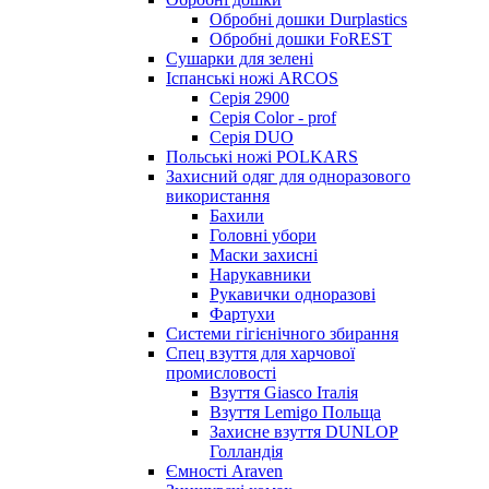
Обробні дошки Durplastics
Обробні дошки FoREST
Сушарки для зелені
Іспанські ножі ARCOS
Серія 2900
Серія Color - prof
Серія DUO
Польські ножі POLKARS
Захисний одяг для одноразового
використання
Бахили
Головні убори
Маски захисні
Нарукавники
Рукавички одноразові
Фартухи
Системи гігієнічного збирання
Спец взуття для харчової
промисловості
Взуття Giasco Італія
Взуття Lemigo Польща
Захисне взуття DUNLOP
Голландія
Ємності Araven