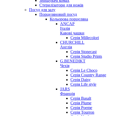
Знищувачі комах
Стерилізатори для ножів
Посуд для залу
Порцеляновий посуд
Кольорова порцеляна
ANCAP
Італія
Кавові чашки
Серія Millecolori
CHURCHILL
Англія
Серія Stonecast
Серія Studio Prints
G.BENEDIKT
Чехія
Cерія Le Choco
Серія Country Range
Серія Daisy
Серія Life style
JARS
Франція
Серія Basalt
Серія Plume
Серія Poeme
Серія Tourron