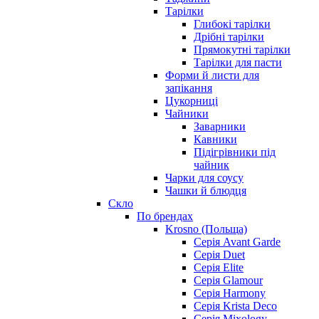
Тарілки
Глибокі тарілки
Дрібні тарілки
Прямокутні тарілки
Тарілки для пасти
Форми й листи для
запікання
Цукорниці
Чайники
Заварники
Кавники
Підігрівники під
чайник
Чарки для соусу
Чашки й блюдця
Скло
По брендах
Krosno (Польща)
Серія Avant Garde
Серія Duet
Серія Elite
Серія Glamour
Серія Harmony
Серія Krista Deco
Серія Mixology