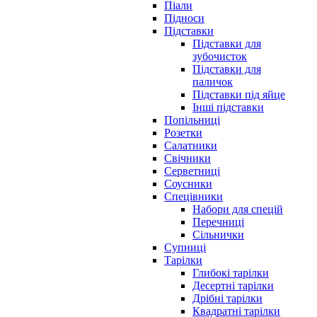
Піали
Підноси
Підставки
Підставки для
зубочисток
Підставки для
паличок
Підставки під яйце
Інші підставки
Попільниці
Розетки
Салатники
Свічники
Серветниці
Соусники
Спецівники
Набори для спецій
Перечниці
Сільнички
Супниці
Тарілки
Глибокі тарілки
Десертні тарілки
Дрібні тарілки
Квадратні тарілки