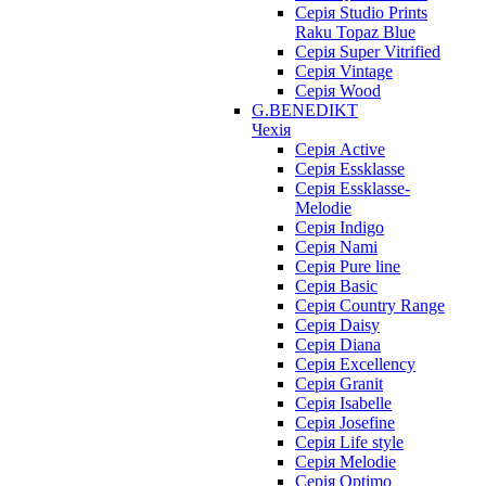
Серія Studio Prints
Raku Topaz Blue
Серія Super Vitrified
Серія Vintage
Серія Wood
G.BENEDIKT
Чехія
Cерія Active
Cерія Essklasse
Cерія Essklasse-
Melodie
Cерія Indigo
Cерія Nami
Cерія Pure line
Серія Basic
Серія Country Range
Серія Daisy
Серія Diana
Серія Excellency
Серія Granit
Серія Isabelle
Серія Josefine
Серія Life style
Серія Melodie
Серія Optimo