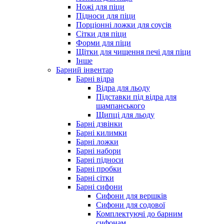
Ножі для піци
Підноси для піци
Порціонні ложки для соусів
Сітки для піци
Форми для піци
Щітки для чищення печі для піци
Інше
Барний інвентар
Барні відра
Відра для льоду
Підставки під відра для
шампанського
Щипці для льоду
Барні дзвінки
Барні килимки
Барні ложки
Барні набори
Барні підноси
Барні пробки
Барні сітки
Барні сифони
Сифони для вершків
Сифони для содової
Комплектуючі до барним
сифонам