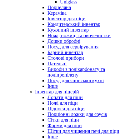
Uniglass
Порцеляна
Кераміка
Інвентар для піци
Кондитерський інвентар
Кухонний інвентар
Ножі, ножиці та овочечистки
Дошки обробні
Посуд для сервірування
Барний інвентар
Столові прибори
Пательні
Вироби з полікарбонату та
поліпропілену
Посуд для японської кухні
Інше
Інвентар для піцерій
Лопати для піци
Ножі для піци
Підноси для піци
Порціонні ложки для соусів
Сітки для піци
Форми для піци
Щітки для чищення печі для піци
Інше