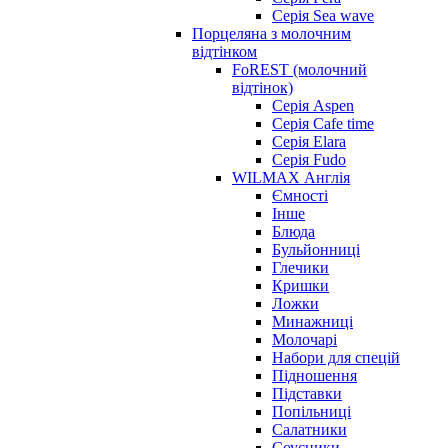
Серія Sea wave
Порцеляна з молочним
відтінком
FoREST (молочний
відтінок)
Серія Aspen
Серія Cafe time
Серія Elara
Серія Fudo
WILMAX Англія
Ємності
Інше
Блюда
Бульйонниці
Глечики
Кришки
Ложки
Минажниці
Молочарі
Набори для спецій
Підношення
Підставки
Попільниці
Салатники
Соусники