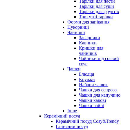
Тарілки для пасти
Тарілки для суши
Тарілки для фруктів
Трикутні тарілки
Форми для запікання
Цукорниці
Чайники
Заварники
Кавники
Кришки для
чайників
Чайники під соєвий
соус
Чашки
Блюдця
Кружки
Набори чашок
Чашки для еспресо
Чашки для капучино
Чашки кавові
Чашки чайні
Інше
Керамічний посуд
Керамічний посуд Cosy&Trendy
Глиняний посуд