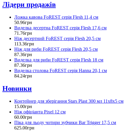
Лідери продажів
Ложка кавова FoREST серія Flesh 11,4 см
50
.
96
грн
Виделка десертна FoREST серія Flesh 17,6 см
71
.
76
грн
Ніж десертний FoREST серія Flesh 20,5 см
113
.
36
грн
Ніж для риби FoREST серія Flesh 20,5 см
87
.
36
грн
Виделка для риби FoREST серія Flesh 18 см
87
.
36
грн
Виделка столова FoREST серія Hanna 20,1 см
84
.
24
грн
Новинки
Контейнер для зберігання Stars Plast 300 мл 11х8х5 см
15
.
00
грн
Ніж офіціанта Pixel 12 см
60
.
00
грн
Піка для льоду чотири зубчики Bar Trigger 17,5 см
625
.
00
грн