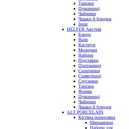
Тарілки
Цукорниці
Чайники
Чашки й блюдця
Інше
HELFER Австрія
Блюда
Вази
Каструлі
Молочарі
Набори
Підставки
Попільниці
Салатники
Серветниці
Соусники
Тарілки
Форми
Цукорниці
Чайники
Чашки й блюдця
ALT PORCELAIN
Кістяна порцеляна
Минажниці
Набори для