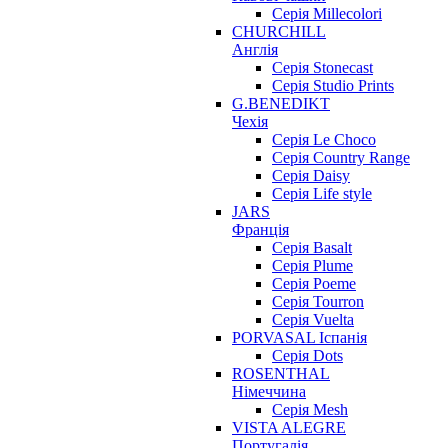
Серія Millecolori
CHURCHILL
Англія
Серія Stonecast
Серія Studio Prints
G.BENEDIKT
Чехія
Cерія Le Choco
Серія Country Range
Серія Daisy
Серія Life style
JARS
Франція
Серія Basalt
Серія Plume
Серія Poeme
Серія Tourron
Серія Vuelta
PORVASAL Іспанія
Серія Dots
ROSENTHAL
Німеччина
Серія Mesh
VISTA ALEGRE
Португалія