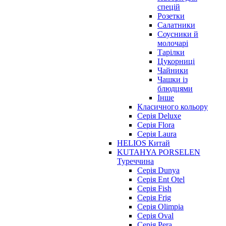
спецій
Розетки
Салатники
Соусники й
молочарі
Тарілки
Цукорниці
Чайники
Чашки із
блюдцями
Інше
Класичного кольору
Серія Deluxe
Серія Flora
Серія Laura
HELIOS Китай
KUTAHYA PORSELEN
Туреччина
Серія Dunya
Серія Ent Otel
Серія Fish
Серія Frig
Серія Olimpia
Серія Oval
Серія Pera