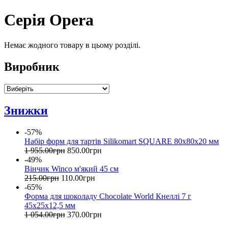
Серія Opera
Немає жодного товару в цьому розділі.
Виробник
Знижки
-57%
Набір форм для тартів Silikomart SQUARE 80х80х20 мм
1 955
.
00
грн
850
.
00
грн
-49%
Вінчик Winco м'який 45 см
215
.
00
грн
110
.
00
грн
-65%
Форма для шоколаду Chocolate World Кнеллі 7 г
45x25x12,5 мм
1 054
.
00
грн
370
.
00
грн