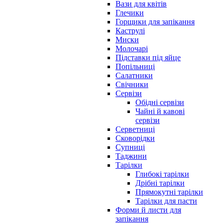
Вази для квітів
Глечики
Горщики для запікання
Каструлі
Миски
Молочарі
Підставки під яйце
Попільниці
Салатники
Свічники
Сервізи
Обідні сервізи
Чайні й кавові
сервізи
Серветниці
Сковорідки
Супниці
Таджини
Тарілки
Глибокі тарілки
Дрібні тарілки
Прямокутні тарілки
Тарілки для пасти
Форми й листи для
запікання