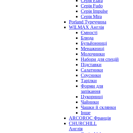
Серія Elara
Серія Fudo
Серія Impulse
Серія Mira
Porland Туреччина
WILMAX Англія
Ємності
Блюда
Бульйонниці
Менажниці
Молочники
Набори для спецій
Підставки
Салатники
Соусники
Тарілки
Форми для
запікання
Цукорниці
Чайники
Чашки й склянки
Інше
ARCOROC Франція
CHURCHILL
Англія