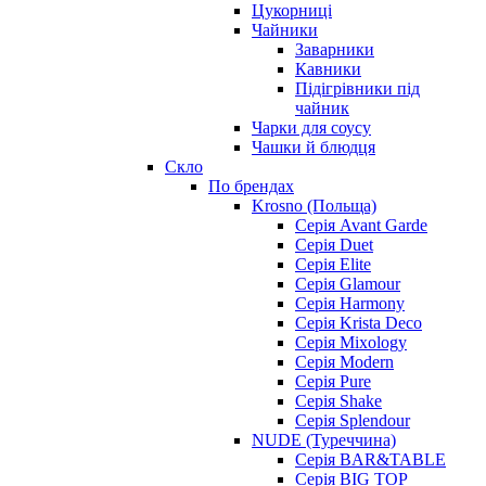
Цукорниці
Чайники
Заварники
Кавники
Підігрівники під
чайник
Чарки для соусу
Чашки й блюдця
Скло
По брендах
Krosno (Польща)
Серія Avant Garde
Серія Duet
Серія Elite
Серія Glamour
Серія Harmony
Серія Krista Deco
Серія Mixology
Серія Modern
Серія Pure
Серія Shake
Серія Splendour
NUDE (Туреччина)
Серія BAR&TABLE
Серія BIG TOP