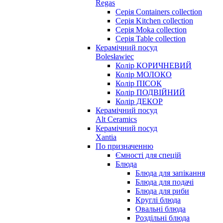
Regas
Серія Containers collection
Серія Kitchen collection
Серія Moka collection
Серія Table collection
Керамічний посуд
Bolesławiec
Колір КОРИЧНЕВИЙ
Колір МОЛОКО
Колір ПІСОК
Колір ПОДВІЙНИЙ
Колір ДЕКОР
Керамічний посуд
Alt Ceramics
Керамічний посуд
Xantia
По призначенню
Ємності для спецій
Блюда
Блюда для запікання
Блюда для подачі
Блюда для риби
Круглі блюда
Овальні блюда
Роздільні блюда