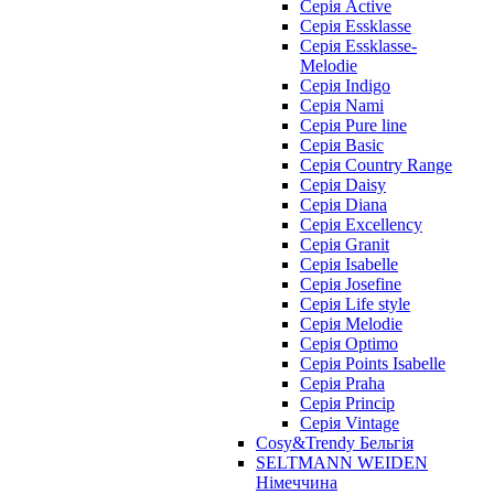
Cерія Active
Cерія Essklasse
Cерія Essklasse-
Melodie
Cерія Indigo
Cерія Nami
Cерія Pure line
Серія Basic
Серія Country Range
Серія Daisy
Серія Diana
Серія Excellency
Серія Granit
Серія Isabelle
Серія Josefine
Серія Life style
Серія Melodie
Серія Optimo
Серія Points Isabelle
Серія Praha
Серія Princip
Серія Vintage
Cosy&Trendy Бельгія
SELTMANN WEIDEN
Німеччина