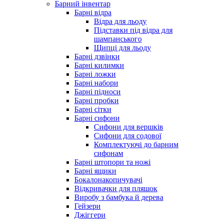
Барний інвентар
Барні відра
Відра для льоду
Підставки під відра для
шампанського
Щипці для льоду
Барні дзвінки
Барні килимки
Барні ложки
Барні набори
Барні підноси
Барні пробки
Барні сітки
Барні сифони
Сифони для вершків
Сифони для содової
Комплектуючі до барним
сифонам
Барні штопори та ножі
Барні ящики
Бокалонакопичувачі
Відкривачки для пляшок
Виробу з бамбука й дерева
Гейзери
Джіггери