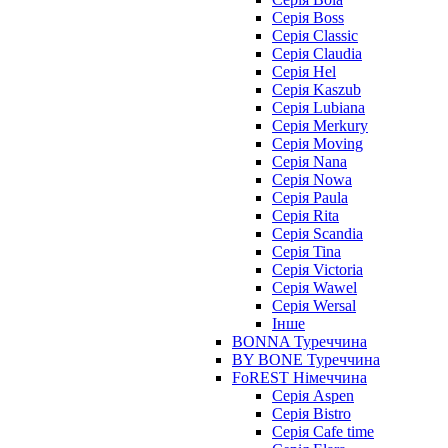
Серія Boss
Серія Classic
Серія Claudia
Серія Hel
Серія Kaszub
Серія Lubiana
Серія Merkury
Серія Moving
Серія Nana
Серія Nowa
Серія Paula
Серія Rita
Серія Scandia
Серія Tina
Серія Victoria
Серія Wawel
Серія Wersal
Інше
BONNA Туреччина
BY BONE Туреччина
FoREST Німеччина
Серія Aspen
Серія Bistro
Серія Cafe time