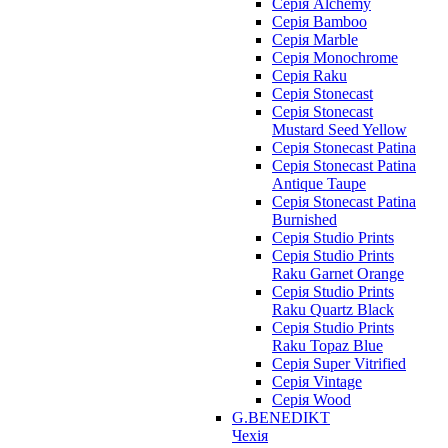
Серія Alchemy
Серія Bamboo
Серія Marble
Серія Monochrome
Серія Raku
Серія Stonecast
Серія Stonecast
Mustard Seed Yellow
Серія Stonecast Patina
Серія Stonecast Patina
Antique Taupe
Серія Stonecast Patina
Burnished
Серія Studio Prints
Серія Studio Prints
Raku Garnet Orange
Серія Studio Prints
Raku Quartz Black
Серія Studio Prints
Raku Topaz Blue
Серія Super Vitrified
Серія Vintage
Серія Wood
G.BENEDIKT
Чехія