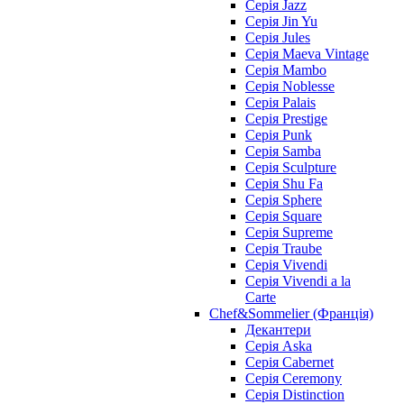
Серія Jazz
Серія Jin Yu
Серія Jules
Серія Maeva Vintage
Серія Mambo
Серія Noblesse
Серія Palais
Серія Prestige
Серія Punk
Серія Samba
Серія Sculpture
Серія Shu Fa
Серія Sphere
Серія Square
Серія Supreme
Серія Traube
Серія Vivendi
Серія Vivendi a la
Carte
Chef&Sommelier (Франція)
Декантери
Серія Aska
Серія Cabernet
Серія Ceremony
Серія Distinction