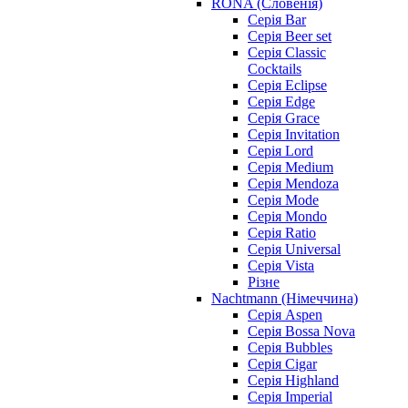
RONA (Словенія)
Серія Bar
Серія Beer set
Серія Classic
Cocktails
Серія Eclipse
Серія Edge
Серія Grace
Серія Invitation
Серія Lord
Серія Medium
Серія Mendoza
Серія Mode
Серія Mondo
Серія Ratio
Серія Universal
Серія Vista
Різне
Nachtmann (Німеччина)
Серія Aspen
Серія Bossa Nova
Серія Bubbles
Серія Cigar
Серія Highland
Серія Imperial