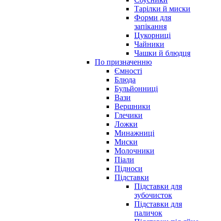
Тарілки й миски
Форми для
запікання
Цукорниці
Чайники
Чашки й блюдця
По призначенню
Ємності
Блюда
Бульйонниці
Вази
Вершники
Глечики
Ложки
Минажниці
Миски
Молочники
Піали
Підноси
Підставки
Підставки для
зубочисток
Підставки для
паличок