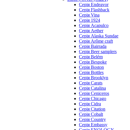
Cерія Endeavor
Cерія Flashback
Cерія Vina
Серія 1924
Серія Acapulco
Серія Aether
Серія Alaska Sundae
Серія Arôme craft
Серія Bairrada
Серія Beer samplers
Серія Belém
Серія Bespoke
Серія Boston
Серія Bottles
Серія Brooklyn
Серія Carats
Серія Catalina
Серія Ceniceros
Серія Chicago
Серія Cidra
Серія Citation
Серія Cobalt
Серія Country
Серія Embassy
Серія ENOLOGY