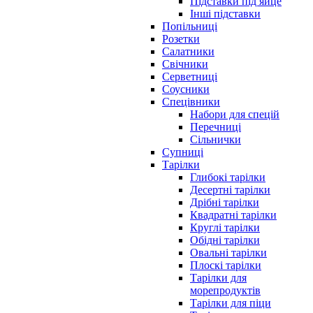
Підставки під яйце
Інші підставки
Попільниці
Розетки
Салатники
Свічники
Серветниці
Соусники
Спецівники
Набори для спецій
Перечниці
Сільнички
Супниці
Тарілки
Глибокі тарілки
Десертні тарілки
Дрібні тарілки
Квадратні тарілки
Круглі тарілки
Обідні тарілки
Овальні тарілки
Плоскі тарілки
Тарілки для
морепродуктів
Тарілки для піци