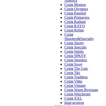
America
Серія Monroe
Серія Olympea
Серія Paneled
Серія Primavera
Серія Radiant
Серія RAYO
Серія Refine
Серія
Shooters&Specialty
Серія Shorty
Серія Specials
Серія Spirits
Серія SPKSY
Серія Stemless
Серія Sway
Серія The Gats
Серія Tiki
Серія Tradition
Серія Viitta
Серія Vintage
Серія Warm Beverage
Серія Winchester
Серія XXL
Інші келихи