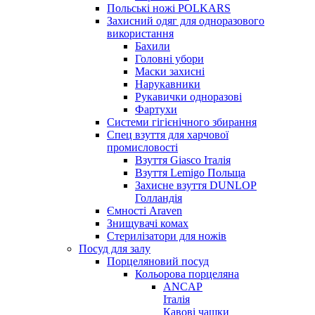
Польські ножі POLKARS
Захисний одяг для одноразового
використання
Бахили
Головні убори
Маски захисні
Нарукавники
Рукавички одноразові
Фартухи
Системи гігієнічного збирання
Спец взуття для харчової
промисловості
Взуття Giasco Італія
Взуття Lemigo Польща
Захисне взуття DUNLOP
Голландія
Ємності Araven
Знищувачі комах
Стерилізатори для ножів
Посуд для залу
Порцеляновий посуд
Кольорова порцеляна
ANCAP
Італія
Кавові чашки