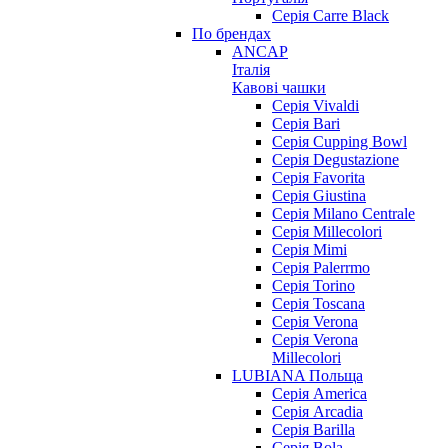
Серія Carre Black
По брендах
ANCAP
Італія
Кавові чашки
Cерія Vivaldi
Серія Bari
Серія Cupping Bowl
Серія Degustazione
Серія Favorita
Серія Giustina
Серія Milano Centrale
Серія Millecolori
Серія Mimi
Серія Palerrmo
Серія Torino
Серія Toscana
Серія Verona
Серія Verona
Millecolori
LUBIANA Польща
Серія America
Серія Arcadia
Серія Barilla
Серія Bola