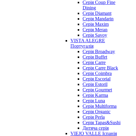
Cерія Coup Fine
Dining
Cерія Diamant
Cерія Mandarin
Cерія Maxim
Серія Meran
Серія Savoy
VISTA ALEGRE
Португалія
Серія Broadway
Серія Buffet
Серія Carre
Серія Carre Black
Серія Coimbra
Серія Escorial
Серія Estoril
Серія Gourmet
Серія Karma
Серія Luna
Серія Multiforma
Серія Organic
Серія Perla
Серія Tapas&Sushi
Дитяча серія
VIEJO VALLE Іспанія