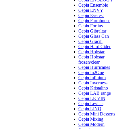
Серія Ensemble
Серія ENVY
Серія Everest
Серія Farmhouse
Серія Fortius
Серія Gibraltar
Серія Glass Can
Серія Gracili
Серія Hard Cider
Серія Hobstar
Серія Hobstar
frozen/clear
Серія Hurricanes
Серія In2One
Серія Infinium
Серія Inverness
Серія Kristalino
Серія LAB range
Серія LE VIN
Серія Levitas
Серія LINQ
Серія Mini Desserts
Серія Mixing
Серія Modern