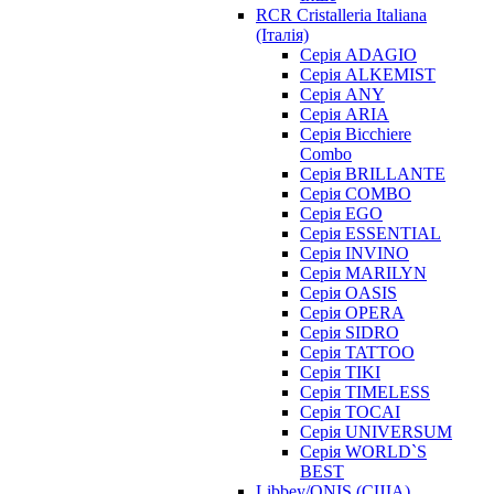
RCR Cristalleria Italiana
(Італія)
Серія ADAGIO
Серія ALKEMIST
Серія ANY
Серія ARIA
Серія Bicchiere
Combo
Серія BRILLANTE
Серія COMBO
Серія EGO
Серія ESSENTIAL
Серія INVINO
Серія MARILYN
Серія OASIS
Серія OPERA
Серія SIDRO
Серія TATTOO
Серія TIKI
Серія TIMELESS
Серія TOCAI
Серія UNIVERSUM
Серія WORLD`S
BEST
Libbey/ONIS (США)