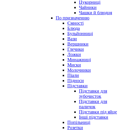
Цукорниці
Чайники
Чашки й блюдця
По призначенню
Ємності
Блюда
Бульйонниці
Вази
Вершники
Глечики
Ложки
Минажниці
Миски
Молочники
Піали
Підноси
Підставки
Підставки для
зубочисток
Підставки для
паличок
Підставки під яйце
Інші підставки
Попільниці
Розетки