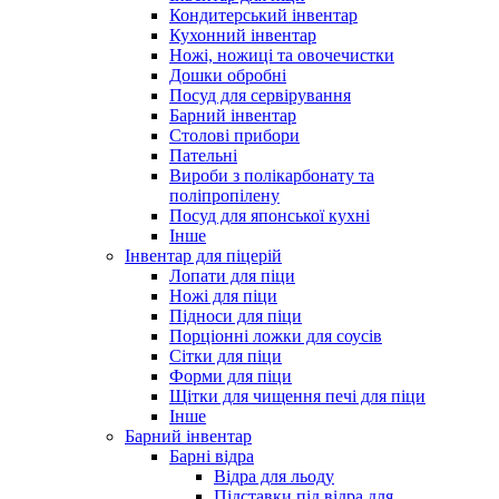
Кондитерський інвентар
Кухонний інвентар
Ножі, ножиці та овочечистки
Дошки обробні
Посуд для сервірування
Барний інвентар
Столові прибори
Пательні
Вироби з полікарбонату та
поліпропілену
Посуд для японської кухні
Інше
Інвентар для піцерій
Лопати для піци
Ножі для піци
Підноси для піци
Порціонні ложки для соусів
Сітки для піци
Форми для піци
Щітки для чищення печі для піци
Інше
Барний інвентар
Барні відра
Відра для льоду
Підставки під відра для