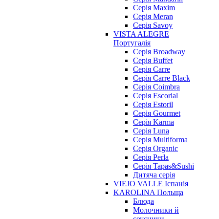
Cерія Maxim
Серія Meran
Серія Savoy
VISTA ALEGRE
Португалія
Серія Broadway
Серія Buffet
Серія Carre
Серія Carre Black
Серія Coimbra
Серія Escorial
Серія Estoril
Серія Gourmet
Серія Karma
Серія Luna
Серія Multiforma
Серія Organic
Серія Perla
Серія Tapas&Sushi
Дитяча серія
VIEJO VALLE Іспанія
KAROLINA Польща
Блюда
Молочники й
соусники