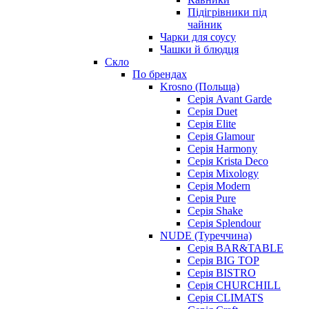
Підігрівники під
чайник
Чарки для соусу
Чашки й блюдця
Скло
По брендах
Krosno (Польща)
Серія Avant Garde
Серія Duet
Серія Elite
Серія Glamour
Серія Harmony
Серія Krista Deco
Серія Mixology
Серія Modern
Серія Pure
Серія Shake
Серія Splendour
NUDE (Туреччина)
Серія BAR&TABLE
Серія BIG TOP
Серія BISTRO
Серія CHURCHILL
Серія CLIMATS