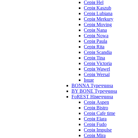
Серія Hel
Серія Kaszub
Серія Lubiana
Серія Merkury
Серія Moving
Серія Nana
Серія Nowa
Серія Paula
Серія Rita
Серія Scandia
Серія Tina
Серія Victoria
Серія Wawel
Серія Wersal
Інше
BONNA Туреччина
BY BONE Туреччина
FoREST Німеччина
Серія Aspen
Серія Bistro
Серія Cafe time
Серія Elara
Серія Fudo
Серія Impulse
Серія Mira