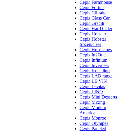
Серія Farmhouse
Серія Fortius
Серія Gibraltar
Серія Glass Can
Серія Gracili
Серія Hard Cider
Серія Hobstar
Серія Hobstar
frozen/clear
Серія Hurricanes
Серія In2One
Серія Infinium
Серія Inverness
Серія Kristalino
Серія LAB range
Серія LE VIN
Серія Levitas
Серія LINQ
Серія Mini Desserts
Серія Mixing
Серія Modern
America
Серія Monroe
Серія Olympea
Серія Paneled