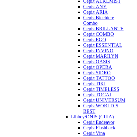
Серія ALKEMIST
Серія ANY
Серія ARIA
Серія Bicchiere
Combo
Серія BRILLANTE
Серія COMBO
Серія EGO
Серія ESSENTIAL
Серія INVINO
Серія MARILYN
Серія OASIS
Серія OPERA
Серія SIDRO
Серія TATTOO
Серія TIKI
Серія TIMELESS
Серія TOCAI
Серія UNIVERSUM
Серія WORLD`S
BEST
Libbey/ONIS (США)
Cерія Endeavor
Cерія Flashback
Cерія Vina