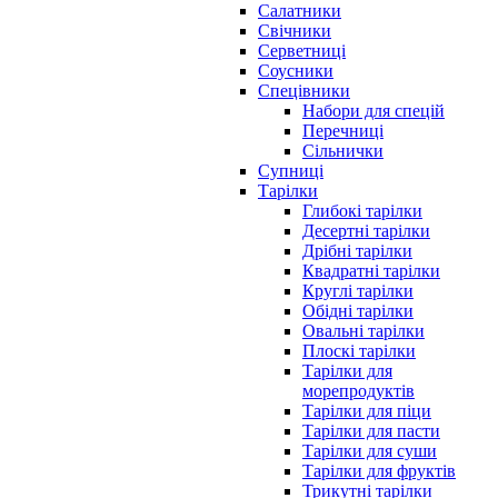
Салатники
Свічники
Серветниці
Соусники
Спецівники
Набори для спецій
Перечниці
Сільнички
Супниці
Тарілки
Глибокі тарілки
Десертні тарілки
Дрібні тарілки
Квадратні тарілки
Круглі тарілки
Обідні тарілки
Овальні тарілки
Плоскі тарілки
Тарілки для
морепродуктів
Тарілки для піци
Тарілки для пасти
Тарілки для суши
Тарілки для фруктів
Трикутні тарілки