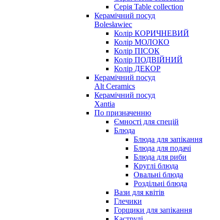
Серія Table collection
Керамічний посуд
Bolesławiec
Колір КОРИЧНЕВИЙ
Колір МОЛОКО
Колір ПІСОК
Колір ПОДВІЙНИЙ
Колір ДЕКОР
Керамічний посуд
Alt Ceramics
Керамічний посуд
Xantia
По призначенню
Ємності для спецій
Блюда
Блюда для запікання
Блюда для подачі
Блюда для риби
Круглі блюда
Овальні блюда
Роздільні блюда
Вази для квітів
Глечики
Горщики для запікання
Каструлі