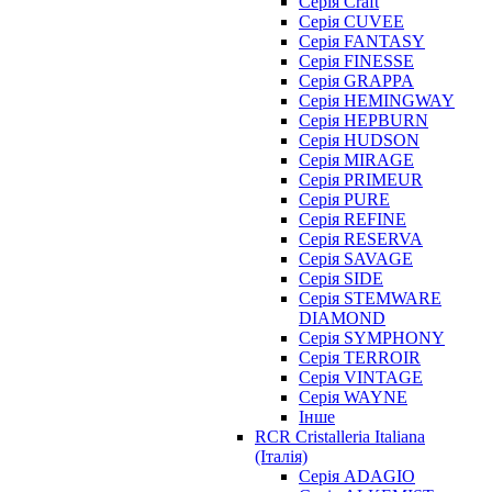
Серія Craft
Серія CUVEE
Серія FANTASY
Серія FINESSE
Серія GRAPPA
Серія HEMINGWAY
Серія HEPBURN
Серія HUDSON
Серія MIRAGE
Серія PRIMEUR
Серія PURE
Серія REFINE
Серія RESERVA
Серія SAVAGE
Серія SIDE
Серія STEMWARE
DIAMOND
Серія SYMPHONY
Серія TERROIR
Серія VINTAGE
Серія WAYNE
Інше
RCR Cristalleria Italiana
(Італія)
Серія ADAGIO