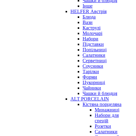
Чашки й блюдця
Інше
HELFER Австрія
Блюда
Вази
Каструлі
Молочарі
Набори
Підставки
Попільниці
Салатники
Серветниці
Соусники
Тарілки
Форми
Цукорниці
Чайники
Чашки й блюдця
ALT PORCELAIN
Кістяна порцеляна
Минажниці
Набори для
спецій
Розетки
Салатники