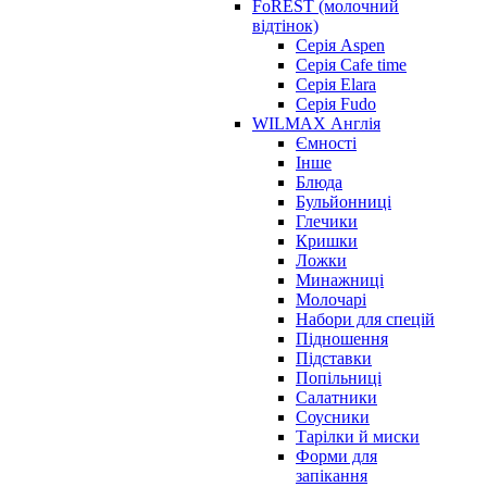
FoREST (молочний
відтінок)
Серія Aspen
Серія Cafe time
Серія Elara
Серія Fudo
WILMAX Англія
Ємності
Інше
Блюда
Бульйонниці
Глечики
Кришки
Ложки
Минажниці
Молочарі
Набори для спецій
Підношення
Підставки
Попільниці
Салатники
Соусники
Тарілки й миски
Форми для
запікання