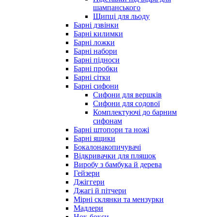
шампанського
Щипці для льоду
Барні дзвінки
Барні килимки
Барні ложки
Барні набори
Барні підноси
Барні пробки
Барні сітки
Барні сифони
Сифони для вершків
Сифони для содової
Комплектуючі до барним
сифонам
Барні штопори та ножі
Барні ящики
Бокалонакопичувачі
Відкривачки для пляшок
Виробу з бамбука й дерева
Гейзери
Джіггери
Джагі й пітчери
Мірні склянки та мензурки
Мадлери
Нок-бокси