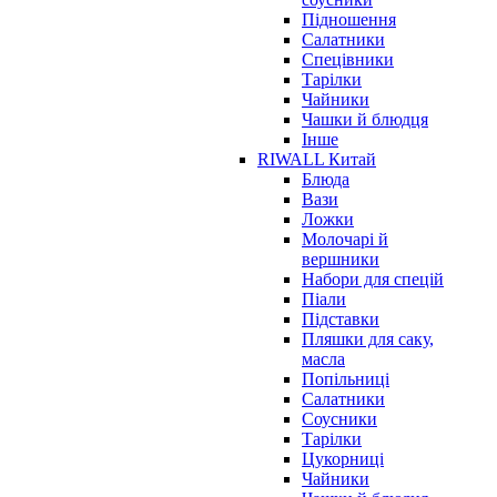
Підношення
Салатники
Спецівники
Тарілки
Чайники
Чашки й блюдця
Інше
RIWALL Китай
Блюда
Вази
Ложки
Молочарі й
вершники
Набори для спецій
Піали
Підставки
Пляшки для саку,
масла
Попільниці
Салатники
Соусники
Тарілки
Цукорниці
Чайники