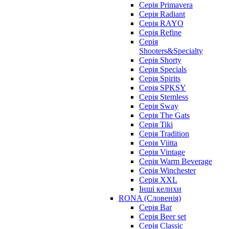
Серія Primavera
Серія Radiant
Серія RAYO
Серія Refine
Серія
Shooters&Specialty
Серія Shorty
Серія Specials
Серія Spirits
Серія SPKSY
Серія Stemless
Серія Sway
Серія The Gats
Серія Tiki
Серія Tradition
Серія Viitta
Серія Vintage
Серія Warm Beverage
Серія Winchester
Серія XXL
Інші келихи
RONA (Словенія)
Серія Bar
Серія Beer set
Серія Classic