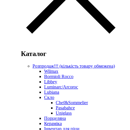
Каталог
Розпродаж!!! (кількість товару обмежена)
Wilmax
Bormioli Rocco
Libbey
Luminarc/Arcoroc
Lubiana
Скло
Chef&Sommelier
Pasabahce
Uniglass
Порцеляна
Кераміка
Інвентар для піци