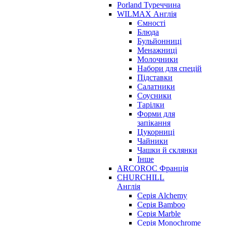
Porland Туреччина
WILMAX Англія
Ємності
Блюда
Бульйонниці
Менажниці
Молочники
Набори для спецій
Підставки
Салатники
Соусники
Тарілки
Форми для
запікання
Цукорниці
Чайники
Чашки й склянки
Інше
ARCOROC Франція
CHURCHILL
Англія
Серія Alchemy
Серія Bamboo
Серія Marble
Серія Monochrome