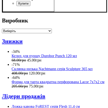
Виробник
Знижки
-34%
Келих для пуншу Durobor Punch 120 мл
68
.
00
грн
45
.
00
грн
-71%
Склянка низька Nachtmann серія Sculpture 365 мл
408
.
00
грн
120
.
00
грн
-64%
Форма для тарта квадратна перфорована Lacor 7х7х2 см
205
.
66
грн
75
.
00
грн
Лідери продажів
Ложка кавова FoREST серія Flesh 11,4 см