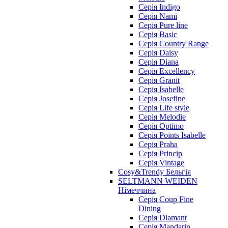
Cерія Indigo
Cерія Nami
Cерія Pure line
Серія Basic
Серія Country Range
Серія Daisy
Серія Diana
Серія Excellency
Серія Granit
Серія Isabelle
Серія Josefine
Серія Life style
Серія Melodie
Серія Optimo
Серія Points Isabelle
Серія Praha
Серія Princip
Серія Vintage
Cosy&Trendy Бельгія
SELTMANN WEIDEN
Німеччина
Cерія Coup Fine
Dining
Cерія Diamant
Cерія Mandarin