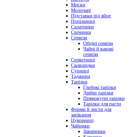
Миски
Молочарі
Підставки під яйце
Попільниці
Салатники
Свічники
Сервізи
Обідні сервізи
Чайні й кавові
сервізи
Серветниці
Сковорідки
Супниці
Таджини
Тарілки
Глибокі тарілки
Дрібні тарілки
Прямокутні тарілки
Тарілки для пасти
Форми й листи для
запікання
Цукорниці
Чайники
Заварники
Кавники