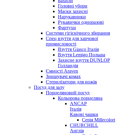
Бахили
Головні убори
Маски захисні
Нарукавники
Рукавички одноразові
Фартухи
Системи гігієнічного збирання
Спец взуття для харчової
промисловості
Взуття Giasco Італія
Взуття Lemigo Польща
Захисне взуття DUNLOP
Голландія
Ємності Araven
Знищувачі комах
Стерилізатори для ножів
Посуд для залу
Порцеляновий посуд
Кольорова порцеляна
ANCAP
Італія
Кавові чашки
Серія Millecolori
CHURCHILL
Англія