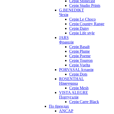
Серія Stonecast
Серія Studio Prints
G.BENEDIKT
Чехія
Cерія Le Choco
Серія Country Range
Серія Daisy
Серія Life style
JARS
Франція
Серія Basalt
Серія Plume
Серія Poeme
Серія Tourron
Серія Vuelta
PORVASAL Іспанія
Серія Dots
ROSENTHAL
Німеччина
Серія Mesh
VISTA ALEGRE
Португалія
Серія Carre Black
По брендах
ANCAP