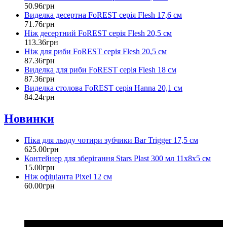
50
.
96
грн
Виделка десертна FoREST серія Flesh 17,6 см
71
.
76
грн
Ніж десертний FoREST серія Flesh 20,5 см
113
.
36
грн
Ніж для риби FoREST серія Flesh 20,5 см
87
.
36
грн
Виделка для риби FoREST серія Flesh 18 см
87
.
36
грн
Виделка столова FoREST серія Hanna 20,1 см
84
.
24
грн
Новинки
Піка для льоду чотири зубчики Bar Trigger 17,5 см
625
.
00
грн
Контейнер для зберігання Stars Plast 300 мл 11х8х5 см
15
.
00
грн
Ніж офіціанта Pixel 12 см
60
.
00
грн