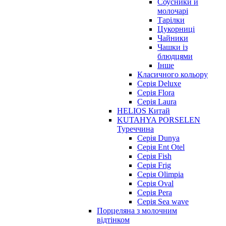
Соусники й
молочарі
Тарілки
Цукорниці
Чайники
Чашки із
блюдцями
Інше
Класичного кольору
Серія Deluxe
Серія Flora
Серія Laura
HELIOS Китай
KUTAHYA PORSELEN
Туреччина
Серія Dunya
Серія Ent Otel
Серія Fish
Серія Frig
Серія Olimpia
Серія Oval
Серія Pera
Серія Sea wave
Порцеляна з молочним
відтінком