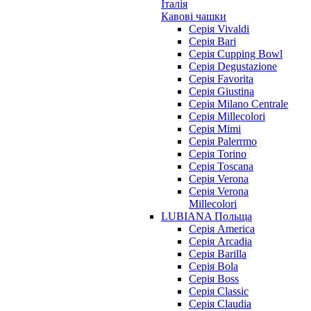
Італія
Кавові чашки
Cерія Vivaldi
Серія Bari
Серія Cupping Bowl
Серія Degustazione
Серія Favorita
Серія Giustina
Серія Milano Centrale
Серія Millecolori
Серія Mimi
Серія Palerrmo
Серія Torino
Серія Toscana
Серія Verona
Серія Verona
Millecolori
LUBIANA Польща
Серія America
Серія Arcadia
Серія Barilla
Серія Bola
Серія Boss
Серія Classic
Серія Claudia