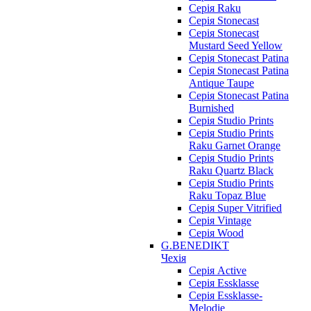
Серія Raku
Серія Stonecast
Серія Stonecast
Mustard Seed Yellow
Серія Stonecast Patina
Серія Stonecast Patina
Antique Taupe
Серія Stonecast Patina
Burnished
Серія Studio Prints
Серія Studio Prints
Raku Garnet Orange
Серія Studio Prints
Raku Quartz Black
Серія Studio Prints
Raku Topaz Blue
Серія Super Vitrified
Серія Vintage
Серія Wood
G.BENEDIKT
Чехія
Cерія Active
Cерія Essklasse
Cерія Essklasse-
Melodie