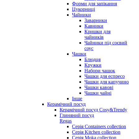
Форми для запікання
Цукорниці
Чайники
Заварники
Кавники
Кришки для
чайників
Чайники під соєвий
соус
Чашки
Блюдця
Кружки
Набори чашок
Чашки для еспресо
Чашки для капучино
Чашки кавові
Чашки чайні
Інше
Керамічний посуд
Керамічний посуд Cosy&Trendy
Глиняний посуд
Regas
Серія Containers collection
Серія Kitchen collection
Серія Moka collection