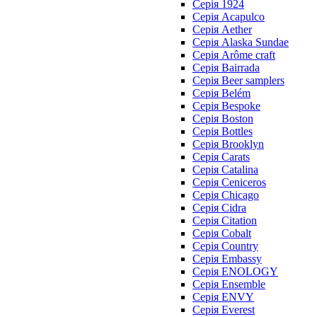
Серія 1924
Серія Acapulco
Серія Aether
Серія Alaska Sundae
Серія Arôme craft
Серія Bairrada
Серія Beer samplers
Серія Belém
Серія Bespoke
Серія Boston
Серія Bottles
Серія Brooklyn
Серія Carats
Серія Catalina
Серія Ceniceros
Серія Chicago
Серія Cidra
Серія Citation
Серія Cobalt
Серія Country
Серія Embassy
Серія ENOLOGY
Серія Ensemble
Серія ENVY
Серія Everest