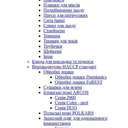
Пляшки для міксів
Подрібнювачи льоду
Преси для цитрусових
Сита барні
Совки для льоду
Стрейнери
Темпери
Тримачі для чеків
Трубочки
Шейкери
Інше
Блюда для викладки та підноси
Впроваджуємо HACCP стандарт
Обробні дошки
Обробні дошки Durplastics
Обробні дошки FoREST
Сушарки для зелені
Іспанські ножі ARCOS
Серія 2900
Серія Color - prof
Серія DUO
Польські ножі POLKARS
Захисний одяг для одноразового
використання