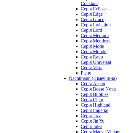
Cocktails
Серія Eclipse
Серія Edge
Серія Grace
Серія Invitation
Серія Lord
Серія Medium
Серія Mendoza
Серія Mode
Серія Mondo
Серія Ratio
Серія Universal
Серія Vista
Різне
Nachtmann (Німеччина)
Серія Aspen
Серія Bossa Nova
Серія Bubbles
Серія Cigar
Серія Highland
Серія Imperial
Серія Jazz
Серія Jin Yu
Серія Jules
Серія Maeva Vintage