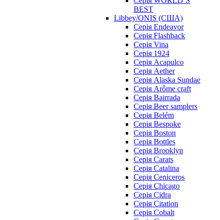
Серія WORLD`S
BEST
Libbey/ONIS (США)
Cерія Endeavor
Cерія Flashback
Cерія Vina
Серія 1924
Серія Acapulco
Серія Aether
Серія Alaska Sundae
Серія Arôme craft
Серія Bairrada
Серія Beer samplers
Серія Belém
Серія Bespoke
Серія Boston
Серія Bottles
Серія Brooklyn
Серія Carats
Серія Catalina
Серія Ceniceros
Серія Chicago
Серія Cidra
Серія Citation
Серія Cobalt