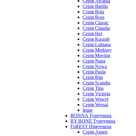
Серія Arcadia
Серія Barilla
Серія Bola
Серія Boss
Серія Classic
Серія Claudia
Серія Hel
Серія Kaszub
Серія Lubiana
Серія Merkury
Серія Moving
Серія Nana
Серія Nowa
Серія Paula
Серія Rita
Серія Scandia
Серія Tina
Серія Victoria
Серія Wawel
Серія Wersal
Інше
BONNA Туреччина
BY BONE Туреччина
FoREST Німеччина
Серія Aspen