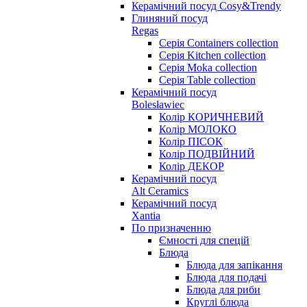
Керамічний посуд Cosy&Trendy
Глиняний посуд
Regas
Серія Containers collection
Серія Kitchen collection
Серія Moka collection
Серія Table collection
Керамічний посуд
Bolesławiec
Колір КОРИЧНЕВИЙ
Колір МОЛОКО
Колір ПІСОК
Колір ПОДВІЙНИЙ
Колір ДЕКОР
Керамічний посуд
Alt Ceramics
Керамічний посуд
Xantia
По призначенню
Ємності для спецій
Блюда
Блюда для запікання
Блюда для подачі
Блюда для риби
Круглі блюда