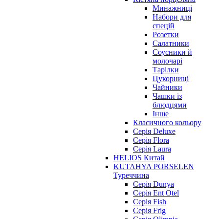
Минажниці
Набори для
спецій
Розетки
Салатники
Соусники й
молочарі
Тарілки
Цукорниці
Чайники
Чашки із
блюдцями
Інше
Класичного кольору
Серія Deluxe
Серія Flora
Серія Laura
HELIOS Китай
KUTAHYA PORSELEN
Туреччина
Серія Dunya
Серія Ent Otel
Серія Fish
Серія Frig