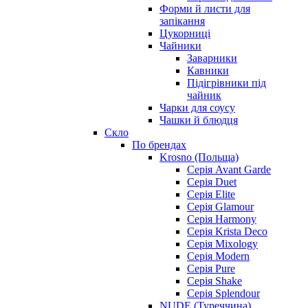
Форми й листи для
запікання
Цукорниці
Чайники
Заварники
Кавники
Підігрівники під
чайник
Чарки для соусу
Чашки й блюдця
Скло
По брендах
Krosno (Польща)
Серія Avant Garde
Серія Duet
Серія Elite
Серія Glamour
Серія Harmony
Серія Krista Deco
Серія Mixology
Серія Modern
Серія Pure
Серія Shake
Серія Splendour
NUDE (Туреччина)