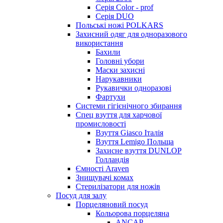
Серія Color - prof
Серія DUO
Польські ножі POLKARS
Захисний одяг для одноразового
використання
Бахили
Головні убори
Маски захисні
Нарукавники
Рукавички одноразові
Фартухи
Системи гігієнічного збирання
Спец взуття для харчової
промисловості
Взуття Giasco Італія
Взуття Lemigo Польща
Захисне взуття DUNLOP
Голландія
Ємності Araven
Знищувачі комах
Стерилізатори для ножів
Посуд для залу
Порцеляновий посуд
Кольорова порцеляна
ANCAP