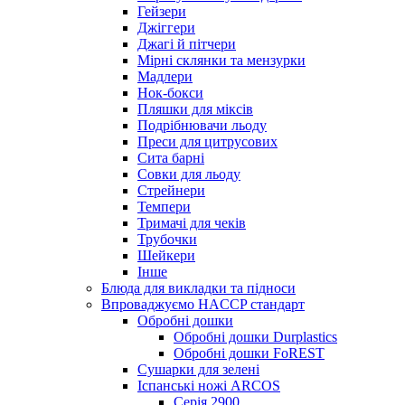
Гейзери
Джіггери
Джагі й пітчери
Мірні склянки та мензурки
Мадлери
Нок-бокси
Пляшки для міксів
Подрібнювачи льоду
Преси для цитрусових
Сита барні
Совки для льоду
Стрейнери
Темпери
Тримачі для чеків
Трубочки
Шейкери
Інше
Блюда для викладки та підноси
Впроваджуємо HACCP стандарт
Обробні дошки
Обробні дошки Durplastics
Обробні дошки FoREST
Сушарки для зелені
Іспанські ножі ARCOS
Серія 2900