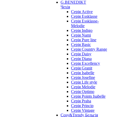
G.BENEDIKT
Чехія
Cерія Active
Cерія Essklasse
Cерія Essklasse-
Melodie
Cерія Indigo
Cерія Nami
Cерія Pure line
Серія Basic
Серія Country Range
Серія Daisy
Серія Diana
Серія Excellency
Серія Granit
Серія Isabelle
Серія Josefine
Серія Life style
Серія Melodie
Серія Optimo
Серія Points Isabelle
Серія Praha
Серія Princip
Серія Vintage
Cosy&Trendy Бельгія