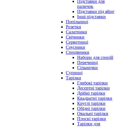
Підставки для
паличок
Підставки під яйце
Інші підставки
Попільниці
Розетки
Салатники
Свічники
Серветниці
Соусники
Спецівники
Набори для спецій
Перечниці
Сільнички
Супниці
Тарілки
Глибокі тарілки
Десертні тарілки
Дрібні тарілки
Квадратні тарілки
Круглі тарілки
Обідні тарілки
Овальні тарілки
Плоскі тарілки
Тарілки для