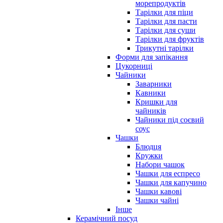
морепродуктів
Тарілки для піци
Тарілки для пасти
Тарілки для суши
Тарілки для фруктів
Трикутні тарілки
Форми для запікання
Цукорниці
Чайники
Заварники
Кавники
Кришки для
чайників
Чайники під соєвий
соус
Чашки
Блюдця
Кружки
Набори чашок
Чашки для еспресо
Чашки для капучино
Чашки кавові
Чашки чайні
Інше
Керамічний посуд