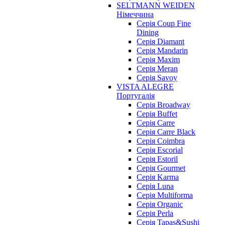
SELTMANN WEIDEN
Німеччина
Cерія Coup Fine
Dining
Cерія Diamant
Cерія Mandarin
Cерія Maxim
Серія Meran
Серія Savoy
VISTA ALEGRE
Португалія
Серія Broadway
Серія Buffet
Серія Carre
Серія Carre Black
Серія Coimbra
Серія Escorial
Серія Estoril
Серія Gourmet
Серія Karma
Серія Luna
Серія Multiforma
Серія Organic
Серія Perla
Серія Tapas&Sushi