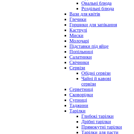
Овальні блюда
Роздільні блюда
Вази для квітів
Глечики
Горщики для запікання
Каструлі
Миски
Молочарі
Підставки під яйце
Попільниці
Салатники
Свічники
Сервізи
Обідні сервізи
Чайні й кавові
сервізи
Серветниці
Сковорідки
Супниці
Таджини
Тарілки
Глибокі тарілки
Дрібні тарілки
Прямокутні тарілки
Тарілки для пасти