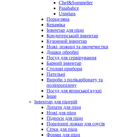
Chef&Sommelier
Pasabahce
Uniglass
Порцеляна
Кераміка
Інвентар для піци
Кондитерський інвентар
Кухонний інвентар
Ножі, ножиці та овочечистки
Дошки обробні
Посуд для сервірування
Барний інвентар
Столові прибори
Пательні
Вироби з полікарбонату та
поліпропілену
Посуд для японської кухні
Інше
Інвентар для піцерій
Лопати для піци
Ножі для піци
Підноси для піци
Порціонні ложки для соусів
Сітки для піци
Форми для піци