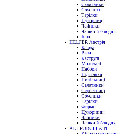
Салатники
Соусники
Тарілки
Цукорниці
Чайники
Чашки й блюдця
Інше
HELFER Австрія
Блюда
Вази
Каструлі
Молочарі
Набори
Підставки
Попільниці
Салатники
Серветниці
Соусники
Тарілки
Форми
Цукорниці
Чайники
Чашки й блюдця
ALT PORCELAIN
Кістяна порцеляна