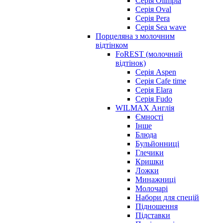
Серія Olimpia
Серія Oval
Серія Pera
Серія Sea wave
Порцеляна з молочним
відтінком
FoREST (молочний
відтінок)
Серія Aspen
Серія Cafe time
Серія Elara
Серія Fudo
WILMAX Англія
Ємності
Інше
Блюда
Бульйонниці
Глечики
Кришки
Ложки
Минажниці
Молочарі
Набори для спецій
Підношення
Підставки