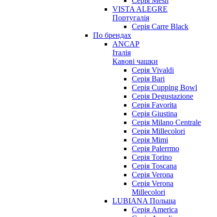
Серія Mesh
VISTA ALEGRE
Португалія
Серія Carre Black
По брендах
ANCAP
Італія
Кавові чашки
Cерія Vivaldi
Серія Bari
Серія Cupping Bowl
Серія Degustazione
Серія Favorita
Серія Giustina
Серія Milano Centrale
Серія Millecolori
Серія Mimi
Серія Palerrmo
Серія Torino
Серія Toscana
Серія Verona
Серія Verona
Millecolori
LUBIANA Польща
Серія America