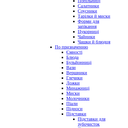
Попільниці
Салатники
Соусники
Тарілки й миски
Форми для
запікання
Цукорниці
Чайники
Чашки й блюдця
По призначенню
Ємності
Блюда
Бульйонниці
Вази
Вершники
Глечики
Ложки
Минажниці
Миски
Молочники
Піали
Підноси
Підставки
Підставки для
зубочисток