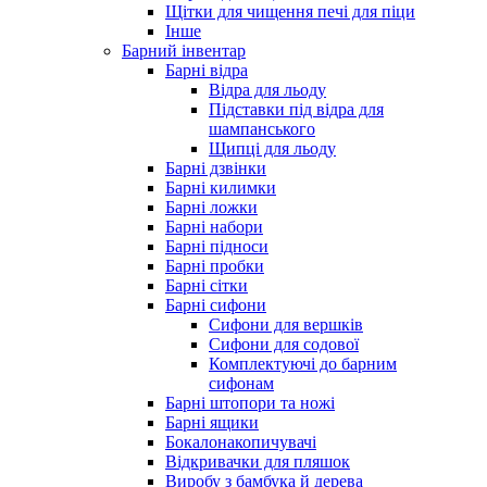
Щітки для чищення печі для піци
Інше
Барний інвентар
Барні відра
Відра для льоду
Підставки під відра для
шампанського
Щипці для льоду
Барні дзвінки
Барні килимки
Барні ложки
Барні набори
Барні підноси
Барні пробки
Барні сітки
Барні сифони
Сифони для вершків
Сифони для содової
Комплектуючі до барним
сифонам
Барні штопори та ножі
Барні ящики
Бокалонакопичувачі
Відкривачки для пляшок
Виробу з бамбука й дерева