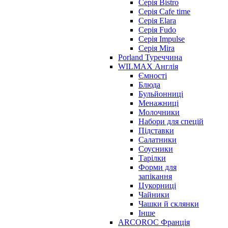
Серія Bistro
Серія Cafe time
Серія Elara
Серія Fudo
Серія Impulse
Серія Mira
Porland Туреччина
WILMAX Англія
Ємності
Блюда
Бульйонниці
Менажниці
Молочники
Набори для спецій
Підставки
Салатники
Соусники
Тарілки
Форми для
запікання
Цукорниці
Чайники
Чашки й склянки
Інше
ARCOROC Франція