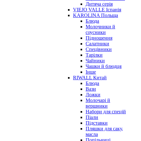
Дитяча серія
VIEJO VALLE Іспанія
KAROLINA Польща
Блюда
Молочники й
соусники
Підношення
Салатники
Спецівники
Тарілки
Чайники
Чашки й блюдця
Інше
RIWALL Китай
Блюда
Вази
Ложки
Молочарі й
вершники
Набори для спецій
Піали
Підставки
Пляшки для саку,
масла
Попільниці