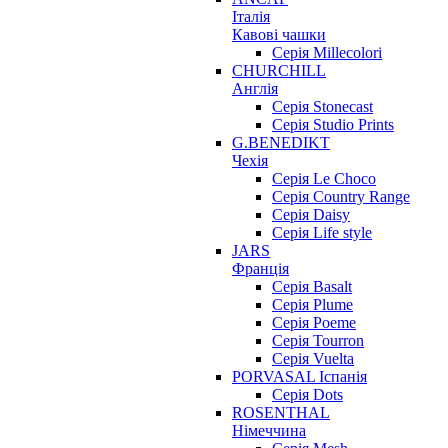
Італія
Кавові чашки
Серія Millecolori
CHURCHILL
Англія
Серія Stonecast
Серія Studio Prints
G.BENEDIKT
Чехія
Cерія Le Choco
Серія Country Range
Серія Daisy
Серія Life style
JARS
Франція
Серія Basalt
Серія Plume
Серія Poeme
Серія Tourron
Серія Vuelta
PORVASAL Іспанія
Серія Dots
ROSENTHAL
Німеччина