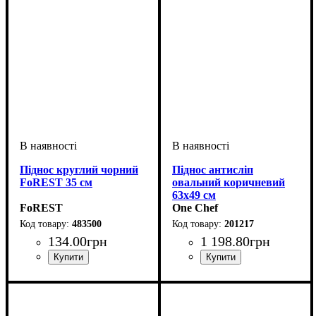
Піднос круглий чорний
Піднос антисліп
FoREST 35 см
овальний коричневий
63х49 см
FoREST
One Chef
483500
201217
134
.
00
грн
1 198
.
80
грн