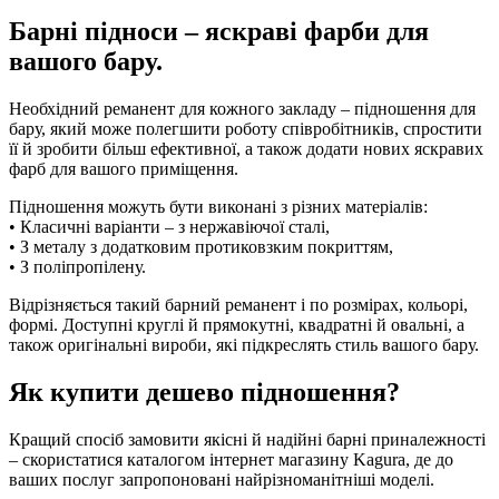
Барні підноси – яскраві фарби для
вашого бару.
Необхідний реманент для кожного закладу – підношення для
бару, який може полегшити роботу співробітників, спростити
її й зробити більш ефективної, а також додати нових яскравих
фарб для вашого приміщення.
Підношення можуть бути виконані з різних матеріалів:
• Класичні варіанти – з нержавіючої сталі,
• З металу з додатковим протиковзким покриттям,
• З поліпропілену.
Відрізняється такий барний реманент і по розмірах, кольорі,
формі. Доступні круглі й прямокутні, квадратні й овальні, а
також оригінальні вироби, які підкреслять стиль вашого бару.
Як купити дешево підношення?
Кращий спосіб замовити якісні й надійні барні приналежності
– скористатися каталогом інтернет магазину Kagura, де до
ваших послуг запропоновані найрізноманітніші моделі.