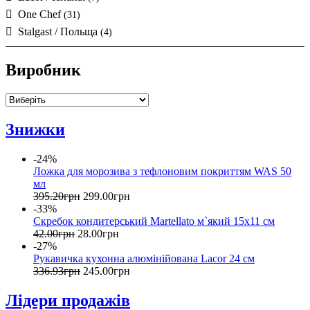
One Chef
(31)
Stalgast / Польща
(4)
Виробник
Знижки
-24%
Ложка для морозива з тефлоновим покриттям WAS 50
мл
395
.
20
грн
299
.
00
грн
-33%
Скребок кондитерський Martellato м`який 15x11 см
42
.
00
грн
28
.
00
грн
-27%
Рукавичка кухонна алюмінійована Lacor 24 см
336
.
93
грн
245
.
00
грн
Лідери продажів