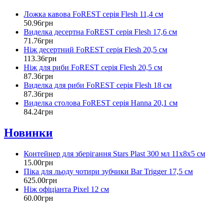
Ложка кавова FoREST серія Flesh 11,4 см
50
.
96
грн
Виделка десертна FoREST серія Flesh 17,6 см
71
.
76
грн
Ніж десертний FoREST серія Flesh 20,5 см
113
.
36
грн
Ніж для риби FoREST серія Flesh 20,5 см
87
.
36
грн
Виделка для риби FoREST серія Flesh 18 см
87
.
36
грн
Виделка столова FoREST серія Hanna 20,1 см
84
.
24
грн
Новинки
Контейнер для зберігання Stars Plast 300 мл 11х8х5 см
15
.
00
грн
Піка для льоду чотири зубчики Bar Trigger 17,5 см
625
.
00
грн
Ніж офіціанта Pixel 12 см
60
.
00
грн