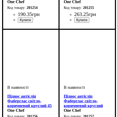
35,5 см
One Chef
40,5 см
One Chef
201254
201255
190
.
35
грн
263
.
25
грн
Піднос антісліп
Піднос антісліп
Фаберглас світло-
Фаберглас світло-
коричневий круглий 45
коричневий круглий
см
One Chef
49,5 см
One Chef
201256
201257