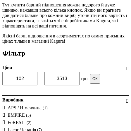
Тут купити барний підношення можна недорого й дуже
швидко, нажавши всього кілька кнопок. Якщо ви прагнете
довідатися більше про кожний виріб, уточнити його вартість і
характеристики, зв'яжіться зі співробітниками Kagura, які
відповідять на всі ваші питання.
Якісні барні підношення в асортиментах по самих приємних
цінах тільки в магазині Kagura!
Фільтр
Ціна
—
грн
ОК
Виробник
APS / Німеччина
(1)
EMPIRE
(5)
FoREST
(2)
Lacor / Іспанія
(7)