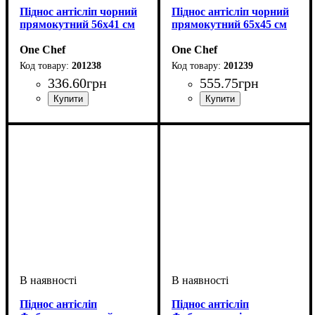
Піднос антісліп чорний
Піднос антісліп чорний
прямокутний 56х41 см
прямокутний 65х45 см
One Chef
One Chef
201238
201239
336
.
60
грн
555
.
75
грн
Піднос антісліп
Піднос антісліп