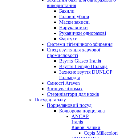
використання
Бахили
Головні убори
Маски захисні
Нарукавники
Рукавички одноразові
Фартухи
Системи гігієнічного збирання
Спец взуття для харчової
промисловості
Взуття Giasco Італія
Взуття Lemigo Польща
Захисне взуття DUNLOP
Голландія
Ємності Araven
Знищувачі комах
Стерилізатори для ножів
Посуд для залу
Порцеляновий посуд
Кольорова порцеляна
ANCAP
Італія
Кавові чашки
Серія Millecolori