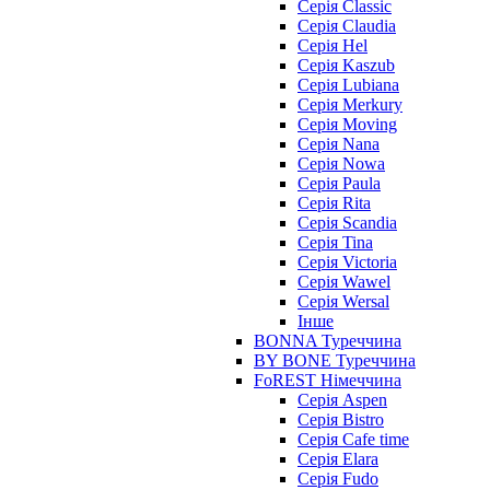
Серія Classic
Серія Claudia
Серія Hel
Серія Kaszub
Серія Lubiana
Серія Merkury
Серія Moving
Серія Nana
Серія Nowa
Серія Paula
Серія Rita
Серія Scandia
Серія Tina
Серія Victoria
Серія Wawel
Серія Wersal
Інше
BONNA Туреччина
BY BONE Туреччина
FoREST Німеччина
Серія Aspen
Серія Bistro
Серія Cafe time
Серія Elara
Серія Fudo