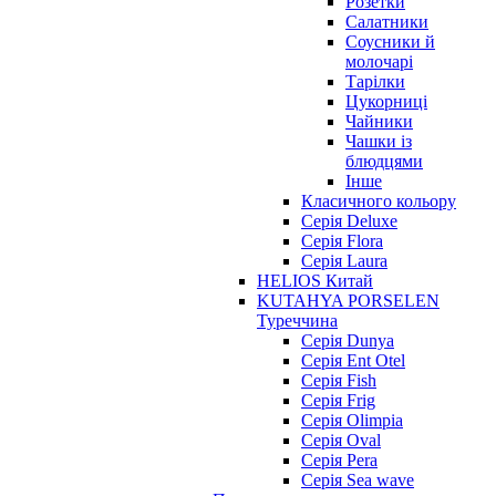
Розетки
Салатники
Соусники й
молочарі
Тарілки
Цукорниці
Чайники
Чашки із
блюдцями
Інше
Класичного кольору
Серія Deluxe
Серія Flora
Серія Laura
HELIOS Китай
KUTAHYA PORSELEN
Туреччина
Серія Dunya
Серія Ent Otel
Серія Fish
Серія Frig
Серія Olimpia
Серія Oval
Серія Pera
Серія Sea wave