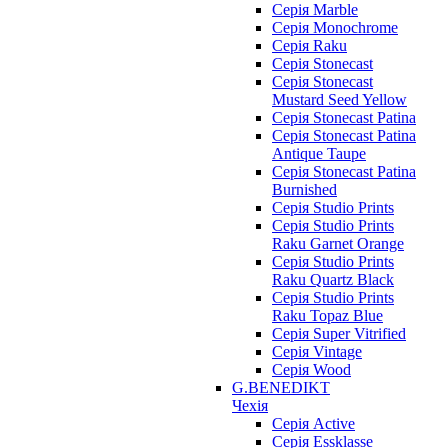
Серія Marble
Серія Monochrome
Серія Raku
Серія Stonecast
Серія Stonecast
Mustard Seed Yellow
Серія Stonecast Patina
Серія Stonecast Patina
Antique Taupe
Серія Stonecast Patina
Burnished
Серія Studio Prints
Серія Studio Prints
Raku Garnet Orange
Серія Studio Prints
Raku Quartz Black
Серія Studio Prints
Raku Topaz Blue
Серія Super Vitrified
Серія Vintage
Серія Wood
G.BENEDIKT
Чехія
Cерія Active
Cерія Essklasse