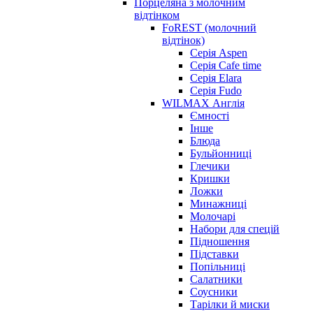
Порцеляна з молочним
відтінком
FoREST (молочний
відтінок)
Серія Aspen
Серія Cafe time
Серія Elara
Серія Fudo
WILMAX Англія
Ємності
Інше
Блюда
Бульйонниці
Глечики
Кришки
Ложки
Минажниці
Молочарі
Набори для спецій
Підношення
Підставки
Попільниці
Салатники
Соусники
Тарілки й миски