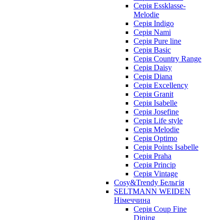
Cерія Essklasse-
Melodie
Cерія Indigo
Cерія Nami
Cерія Pure line
Серія Basic
Серія Country Range
Серія Daisy
Серія Diana
Серія Excellency
Серія Granit
Серія Isabelle
Серія Josefine
Серія Life style
Серія Melodie
Серія Optimo
Серія Points Isabelle
Серія Praha
Серія Princip
Серія Vintage
Cosy&Trendy Бельгія
SELTMANN WEIDEN
Німеччина
Cерія Coup Fine
Dining