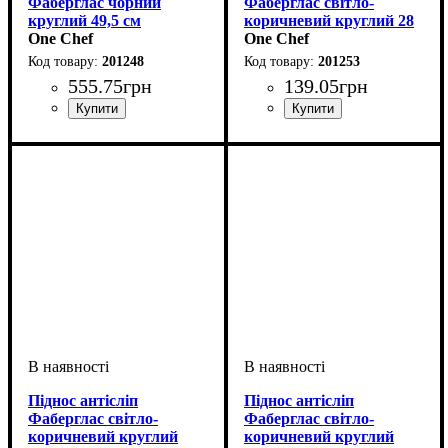
Фаберглас чорний
Фаберглас світло-
круглий 49,5 см
коричневий круглий 28
One Chef
см
One Chef
201248
201253
555
.
75
грн
139
.
05
грн
Піднос антісліп
Піднос антісліп
Фаберглас світло-
Фаберглас світло-
коричневий круглий
коричневий круглий