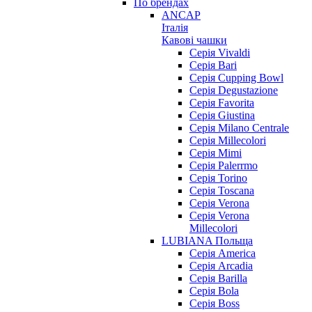
По брендах
ANCAP
Італія
Кавові чашки
Cерія Vivaldi
Серія Bari
Серія Cupping Bowl
Серія Degustazione
Серія Favorita
Серія Giustina
Серія Milano Centrale
Серія Millecolori
Серія Mimi
Серія Palerrmo
Серія Torino
Серія Toscana
Серія Verona
Серія Verona
Millecolori
LUBIANA Польща
Серія America
Серія Arcadia
Серія Barilla
Серія Bola
Серія Boss