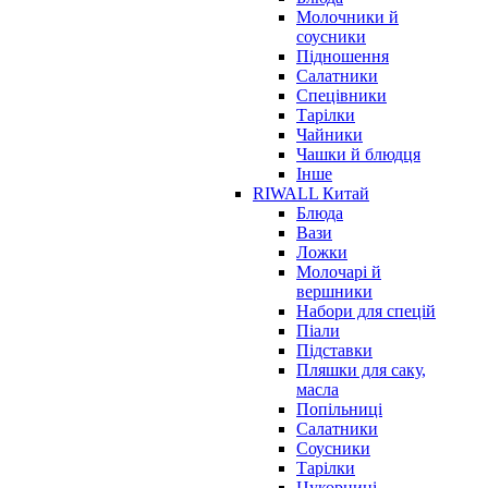
Молочники й
соусники
Підношення
Салатники
Спецівники
Тарілки
Чайники
Чашки й блюдця
Інше
RIWALL Китай
Блюда
Вази
Ложки
Молочарі й
вершники
Набори для спецій
Піали
Підставки
Пляшки для саку,
масла
Попільниці
Салатники
Соусники
Тарілки
Цукорниці