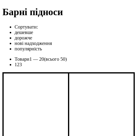
Барні підноси
Сортувати:
дешевше
дорожче
нові надходження
популярність
Товари
1 —
20
(всього 50)
1
2
3