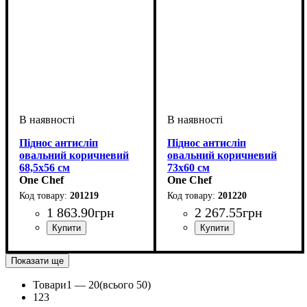
Піднос антисліп
Піднос антисліп
овальний коричневий
овальний коричневий
68,5х56 см
73х60 см
One Chef
One Chef
201219
201220
1 863
.
90
грн
2 267
.
55
грн
Показати ще
Товари
1 —
20
(всього 50)
1
2
3