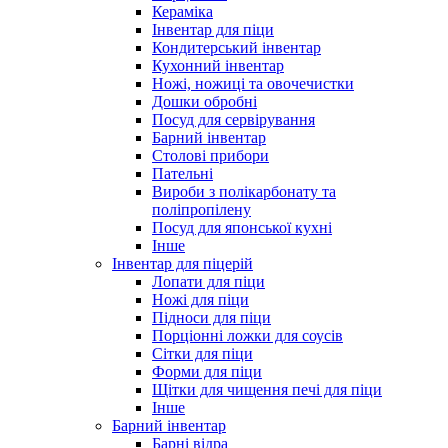
Кераміка
Інвентар для піци
Кондитерський інвентар
Кухонний інвентар
Ножі, ножиці та овочечистки
Дошки обробні
Посуд для сервірування
Барний інвентар
Столові прибори
Пательні
Вироби з полікарбонату та
поліпропілену
Посуд для японської кухні
Інше
Інвентар для піцерій
Лопати для піци
Ножі для піци
Підноси для піци
Порціонні ложки для соусів
Сітки для піци
Форми для піци
Щітки для чищення печі для піци
Інше
Барний інвентар
Барні відра