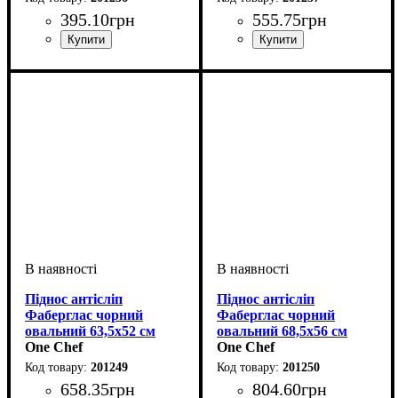
395
.
10
грн
555
.
75
грн
Піднос антісліп
Піднос антісліп
Фаберглас чорний
Фаберглас чорний
овальний 63,5х52 см
овальний 68,5х56 см
One Chef
One Chef
201249
201250
658
.
35
грн
804
.
60
грн