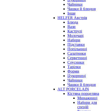
Чайники
Чашки й блюдця
Інше
HELFER Австрія
Блюда
Вази
Каструлі
Молочарі
Набори
Підставки
Попільниці
Салатники
Серветниці
Соусники
Тарілки
Форми
Цукорниці
Чайники
Чашки й блюдця
ALT PORCELAIN
Кістяна порцеляна
Минажниці
Набори для
спецій