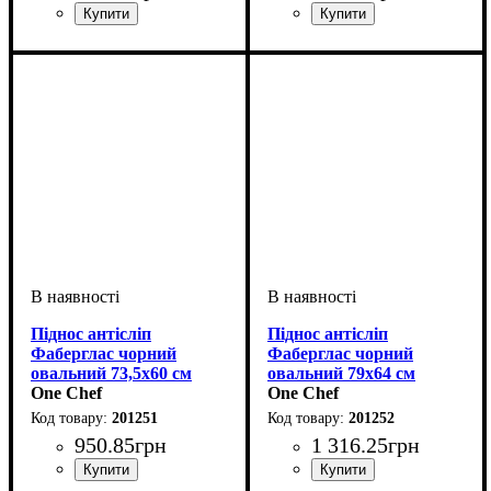
Піднос антісліп
Піднос антісліп
Фаберглас чорний
Фаберглас чорний
овальний 73,5х60 см
овальний 79х64 см
One Chef
One Chef
201251
201252
950
.
85
грн
1 316
.
25
грн