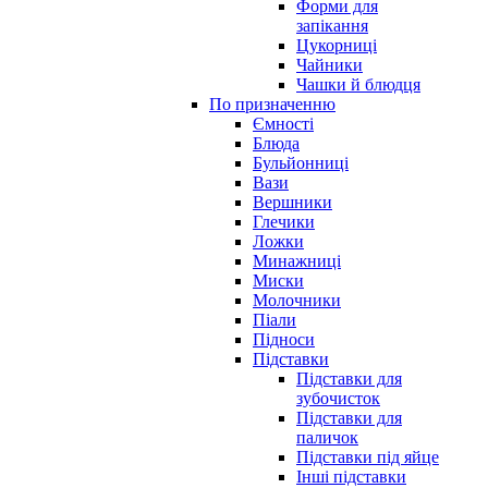
Форми для
запікання
Цукорниці
Чайники
Чашки й блюдця
По призначенню
Ємності
Блюда
Бульйонниці
Вази
Вершники
Глечики
Ложки
Минажниці
Миски
Молочники
Піали
Підноси
Підставки
Підставки для
зубочисток
Підставки для
паличок
Підставки під яйце
Інші підставки