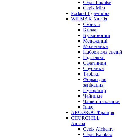
Серія Impulse
Серія Mira
Porland Туреччина
WILMAX Англія
Ємності
Блюда
Бульйонниці
Менажниці
Молочники
Набори для спецій
Підставки
Салатники
Соусники
Тарілки
Форми для
запікання
Цукорниці
Чайники
Чашки й склянки
Інше
ARCOROC Франція
CHURCHILL
Англія
Серія Alchemy
Серія Bamboo