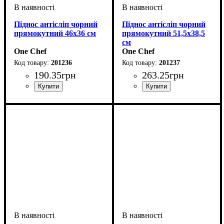
Піднос антісліп чорний
Піднос антісліп чорний
прямокутний 46х36 см
прямокутний 51,5х38,5
см
One Chef
One Chef
201236
201237
190
.
35
грн
263
.
25
грн