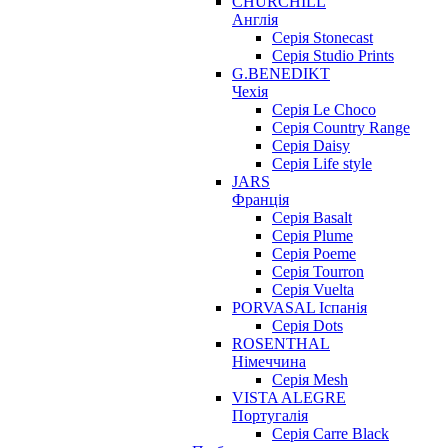
CHURCHILL
Англія
Серія Stonecast
Серія Studio Prints
G.BENEDIKT
Чехія
Cерія Le Choco
Серія Country Range
Серія Daisy
Серія Life style
JARS
Франція
Серія Basalt
Серія Plume
Серія Poeme
Серія Tourron
Серія Vuelta
PORVASAL Іспанія
Серія Dots
ROSENTHAL
Німеччина
Серія Mesh
VISTA ALEGRE
Португалія
Серія Carre Black