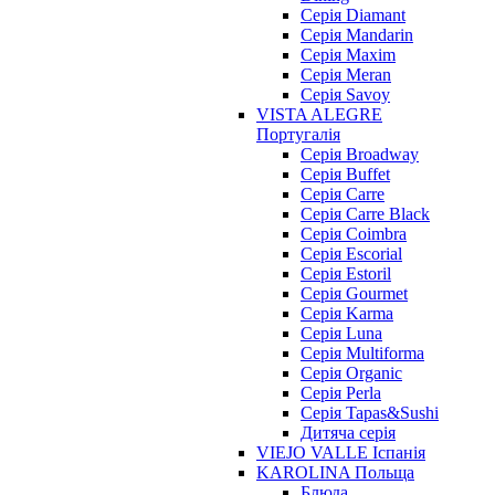
Cерія Diamant
Cерія Mandarin
Cерія Maxim
Серія Meran
Серія Savoy
VISTA ALEGRE
Португалія
Серія Broadway
Серія Buffet
Серія Carre
Серія Carre Black
Серія Coimbra
Серія Escorial
Серія Estoril
Серія Gourmet
Серія Karma
Серія Luna
Серія Multiforma
Серія Organic
Серія Perla
Серія Tapas&Sushi
Дитяча серія
VIEJO VALLE Іспанія
KAROLINA Польща
Блюда