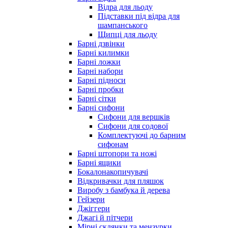
Відра для льоду
Підставки під відра для
шампанського
Щипці для льоду
Барні дзвінки
Барні килимки
Барні ложки
Барні набори
Барні підноси
Барні пробки
Барні сітки
Барні сифони
Сифони для вершків
Сифони для содової
Комплектуючі до барним
сифонам
Барні штопори та ножі
Барні ящики
Бокалонакопичувачі
Відкривачки для пляшок
Виробу з бамбука й дерева
Гейзери
Джіггери
Джагі й пітчери
Мірні склянки та мензурки