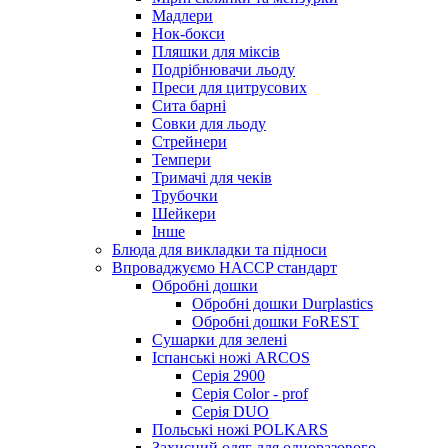
Мадлери
Нок-бокси
Пляшки для міксів
Подрібнювачи льоду
Преси для цитрусових
Сита барні
Совки для льоду
Стрейнери
Темпери
Тримачі для чеків
Трубочки
Шейкери
Інше
Блюда для викладки та підноси
Впроваджуємо HACCP стандарт
Обробні дошки
Обробні дошки Durplastics
Обробні дошки FoREST
Сушарки для зелені
Іспанські ножі ARCOS
Серія 2900
Серія Color - prof
Серія DUO
Польські ножі POLKARS
Захисний одяг для одноразового