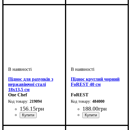
Піднос для рахунків з
Піднос круглий чорний
нержавіючої сталі
FoREST 40 см
18х13,5 см
One Chef
FoREST
219094
484000
156
.
15
грн
188
.
00
грн