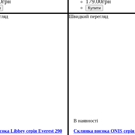
0
грн
179
.
00
грн
гляд
Швидкий перегляд
ока Libbey серія Everest 290
Склянка висока ONIS серія 