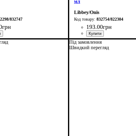
мл
Libbey/Onis
2298/832747
832754/822304
0
грн
193
.
00
грн
гляд
Під замовлення
Швидкий перегляд