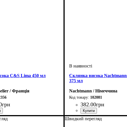
сока C&S Lima 450 мл
Склянка висока Nachtmann с
375 мл
ier / Франція
Nachtmann / Німеччина
2356
102081
0
грн
382
.
00
грн
гляд
Швидкий перегляд