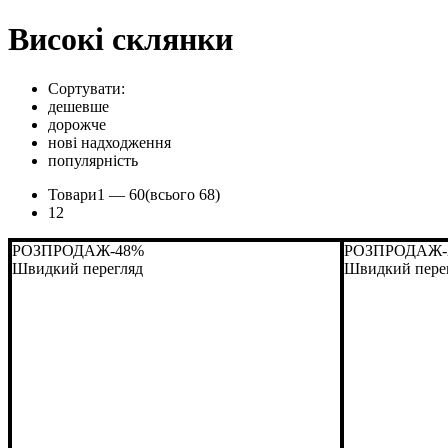
Високі склянки
Сортувати:
дешевше
дорожче
нові надходження
популярність
Товари
1 —
60
(всього 68)
1
2
РОЗПРОДАЖ
-48%
РОЗПРОДАЖ
Швидкий перегляд
Швидкий пере