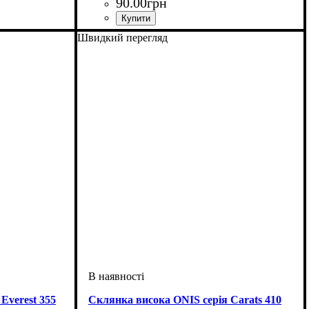
90
.
00
грн
Швидкий перегляд
Everest 355
Склянка висока ONIS серія Carats 410