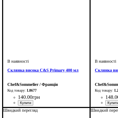
Склянка висока C&S Primary 400 мл
Склянка ви
Chef&Sommelier / Франція
Chef&Sommel
L8677
L
140
.
00
грн
148
.
0
Швидкий перегляд
Швидкий пере