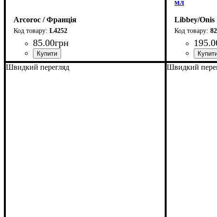
мл
Arcoroc / Франція
Libbey/Onis
L4252
82
85
.
00
грн
195
.
0
Швидкий перегляд
Швидкий пере