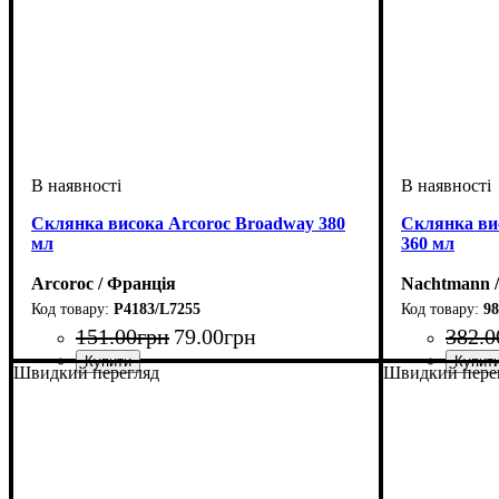
Склянка висока Arcoroc Broadway 380
Склянка вис
мл
360 мл
Arcoroc / Франція
Nachtmann 
P4183/L7255
98
151
.
00
грн
79
.
00
грн
382
.
0
Швидкий перегляд
Швидкий пере