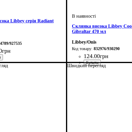
ока Libbey серія Radiant
Склянка висока Libbey Cool
Gibraltar 470 мл
Libbey/Onis
4789/927535
832976/930290
0
грн
124
.
00
грн
гляд
Швидкий перегляд