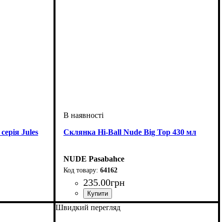
ерія Jules
Склянка Hi-Ball Nude Big Top 430 мл
NUDE Pasabahce
64162
235
.
00
грн
Швидкий перегляд