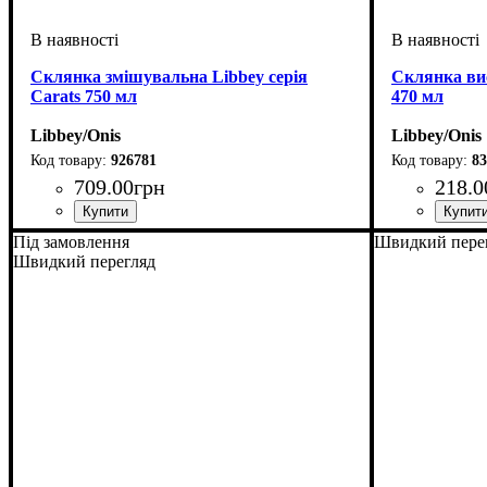
Склянка змішувальна Libbey серія
Склянка вис
Carats 750 мл
470 мл
Libbey/Onis
Libbey/Onis
926781
83
709
.
00
грн
218
.
0
Під замовлення
Швидкий пере
Швидкий перегляд