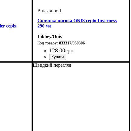
Склянка висока ONIS серія Inverness
er серія
290 мл
Libbey/Onis
833317/930306
128
.
00
грн
Швидкий перегляд