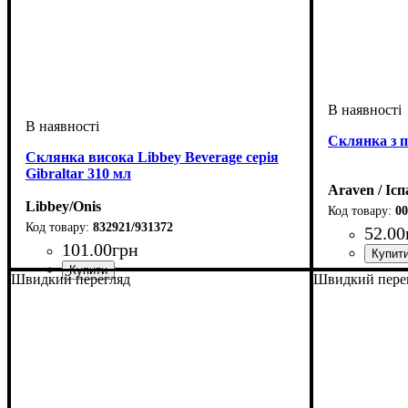
Склянка з п
Склянка висока Libbey Beverage серія
Gibraltar 310 мл
Araven / Ісп
Libbey/Onis
00
832921/931372
52
.
00
101
.
00
грн
Швидкий перегляд
Швидкий пере