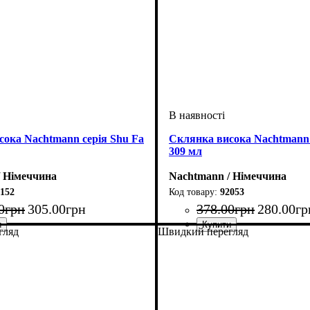
ока Nachtmann серія Shu Fa
Склянка висока Nachtmann 
309 мл
/ Німеччина
Nachtmann / Німеччина
152
92053
0
грн
305
.
00
грн
378
.
00
грн
280
.
00
гр
гляд
Швидкий перегляд