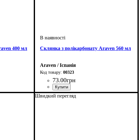
raven 400 мл
Склянка з полікарбонату Araven 560 мл
Araven / Іспанія
00323
73
.
00
грн
Швидкий перегляд