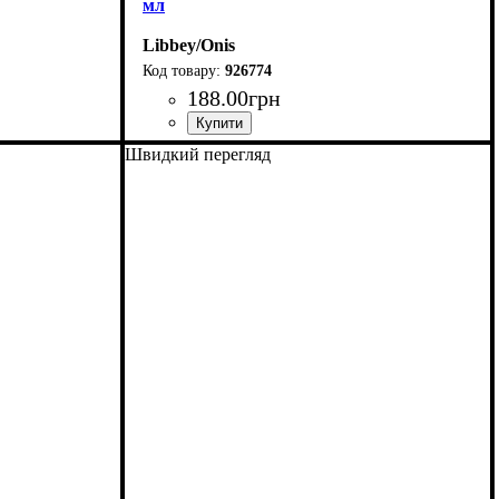
мл
Libbey/Onis
926774
188
.
00
грн
Швидкий перегляд