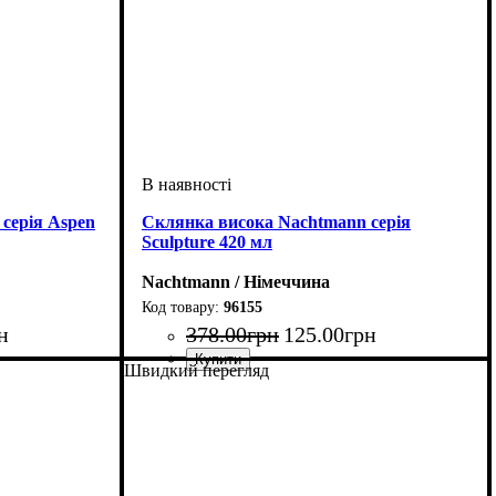
серія Aspen
Склянка висока Nachtmann серія
Sculpture 420 мл
Nachtmann / Німеччина
96155
н
378
.
00
грн
125
.
00
грн
Швидкий перегляд