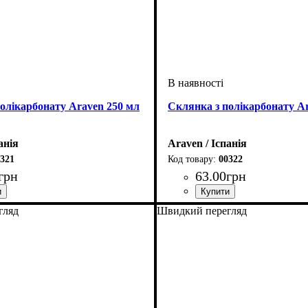
олікарбонату Araven 250 мл
Склянка з полікарбонату A
анія
Araven / Іспанія
321
00322
грн
63
.
00
грн
гляд
Швидкий перегляд