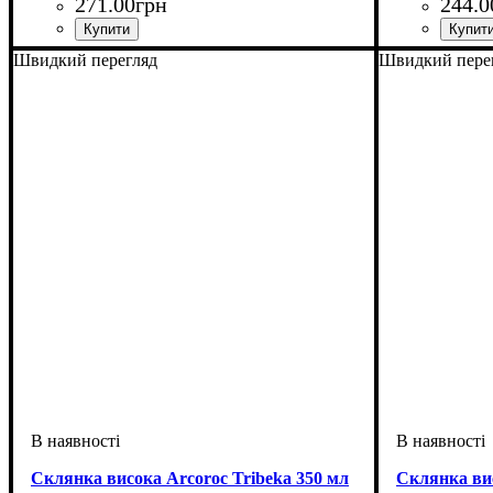
271
.
00
грн
244
.
0
Швидкий перегляд
Швидкий пере
Склянка висока Arcoroc Tribeka 350 мл
Склянка вис