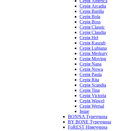
Серія America
Серія Arcadia
Серія Barilla
Серія Bola
Серія Boss
Серія Classic
Серія Claudia
Серія Hel
Серія Kaszub
Серія Lubiana
Серія Merkury
Серія Moving
Серія Nana
Серія Nowa
Серія Paula
Серія Rita
Серія Scandia
Серія Tina
Серія Victoria
Серія Wawel
Серія Wersal
Інше
BONNA Туреччина
BY BONE Туреччина
FoREST Німеччина