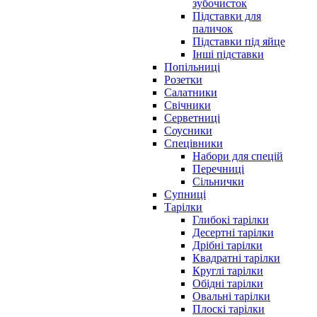
зубочисток
Підставки для
паличок
Підставки під яйце
Інші підставки
Попільниці
Розетки
Салатники
Свічники
Серветниці
Соусники
Спецівники
Набори для спецій
Перечниці
Сільнички
Супниці
Тарілки
Глибокі тарілки
Десертні тарілки
Дрібні тарілки
Квадратні тарілки
Круглі тарілки
Обідні тарілки
Овальні тарілки
Плоскі тарілки