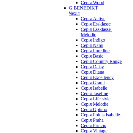
Серія Wood
G.BENEDIKT
Чехія
Cерія Active
Cерія Essklasse
Cерія Essklasse-
Melodie
Cерія Indigo
Cерія Nami
Cерія Pure line
Серія Basic
Серія Country Range
Серія Daisy
Серія Diana
Серія Excellency
Серія Granit
Серія Isabelle
Серія Josefine
Серія Life style
Серія Melodie
Серія Optimo
Серія Points Isabelle
Серія Praha
Серія Princip
Серія Vintage