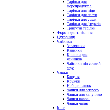
Тарілки для
морепродуктів
Тарілки для піци
Тарілки для пасти
Тарілки для суши
Тарілки для фруктів
Трикутні тарілки
Форми для запікання
Цукорниці
Чайники
Заварники
Кавники
Кришки для
чайників
Чайники під соєвий
соус
Чашки
Блюдця
Кружки
Набори чашок
Чашки для еспресо
Чашки для капучино
Чашки кавові
Чашки чайні
Інше