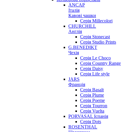
ANCAP
Італія
Кавові чашки
Серія Millecolori
CHURCHILL
Англія
Серія Stonecast
Серія Studio Prints
G.BENEDIKT
Чехія
Cерія Le Choco
Серія Country Range
Серія Daisy
Серія Life style
JARS
Франція
Серія Basalt
Серія Plume
Серія Poeme
Серія Tourron
Серія Vuelta
PORVASAL Іспанія
Серія Dots
ROSENTHAL