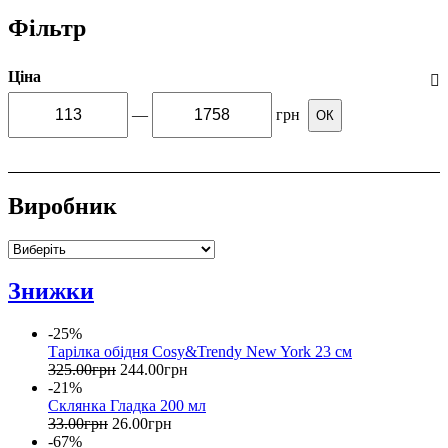
Фільтр
Ціна
—
грн
ОК
Виробник
Знижки
-25%
Тарілка обідня Cosy&Trendy New York 23 см
325
.
00
грн
244
.
00
грн
-21%
Склянка Гладка 200 мл
33
.
00
грн
26
.
00
грн
-67%