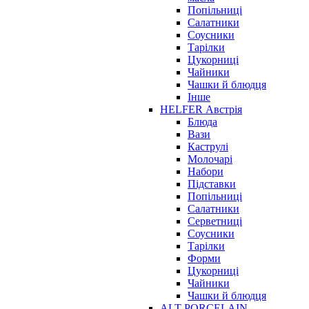
Попільниці
Салатники
Соусники
Тарілки
Цукорниці
Чайники
Чашки й блюдця
Інше
HELFER Австрія
Блюда
Вази
Каструлі
Молочарі
Набори
Підставки
Попільниці
Салатники
Серветниці
Соусники
Тарілки
Форми
Цукорниці
Чайники
Чашки й блюдця
ALT PORCELAIN