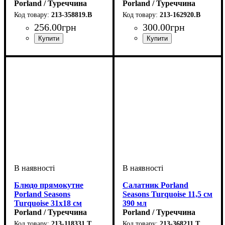
Porland / Туреччина
Porland / Туреччина
213-358819.B
213-162920.B
256
.
00
грн
300
.
00
грн
Блюдо прямокутне
Салатник Porland
Porland Seasons
Seasons Turquoise 11,5 см
Turquoise 31х18 см
390 мл
Porland / Туреччина
Porland / Туреччина
213-118331.T
213-368211.T