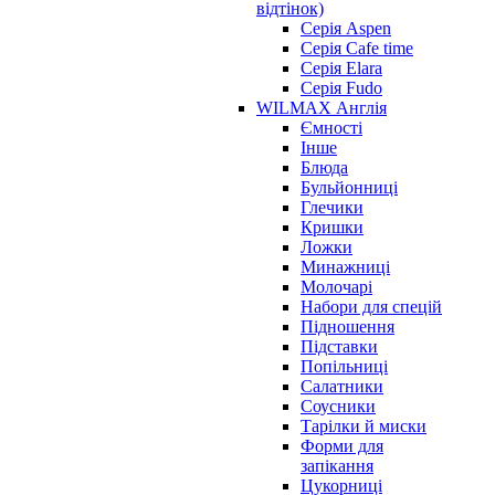
відтінок)
Серія Aspen
Серія Cafe time
Серія Elara
Серія Fudo
WILMAX Англія
Ємності
Інше
Блюда
Бульйонниці
Глечики
Кришки
Ложки
Минажниці
Молочарі
Набори для спецій
Підношення
Підставки
Попільниці
Салатники
Соусники
Тарілки й миски
Форми для
запікання
Цукорниці