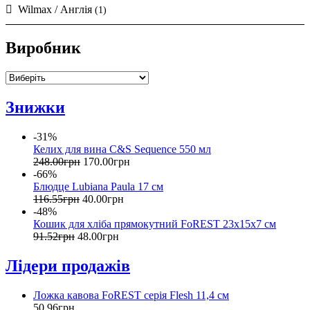
Wilmax / Англія
(1)
Виробник
Знижки
-31%
Келих для вина C&S Sequence 550 мл
248
.
00
грн
170
.
00
грн
-66%
Блюдце Lubiana Paula 17 см
116
.
55
грн
40
.
00
грн
-48%
Кошик для хліба прямокутний FoREST 23х15х7 см
91
.
52
грн
48
.
00
грн
Лідери продажів
Ложка кавова FoREST серія Flesh 11,4 см
50
.
96
грн