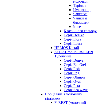
молочарі
Тарілки
Цукорниці
Чайники
Чашки із
блюдцями
Інше
Класичного кольору
Серія Deluxe
Серія Flora
Серія Laura
HELIOS Китай
KUTAHYA PORSELEN
Туреччина
Серія Dunya
Серія Ent Otel
Серія Fish
Серія Frig
Серія Olimpia
Серія Oval
Серія Pera
Серія Sea wave
Порцеляна з молочним
відтінком
FoREST (молочний