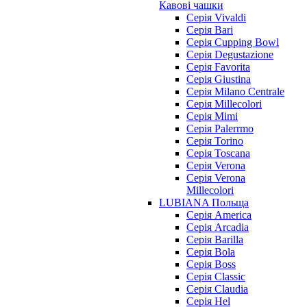
Кавові чашки
Cерія Vivaldi
Серія Bari
Серія Cupping Bowl
Серія Degustazione
Серія Favorita
Серія Giustina
Серія Milano Centrale
Серія Millecolori
Серія Mimi
Серія Palerrmo
Серія Torino
Серія Toscana
Серія Verona
Серія Verona
Millecolori
LUBIANA Польща
Серія America
Серія Arcadia
Серія Barilla
Серія Bola
Серія Boss
Серія Classic
Серія Claudia
Серія Hel