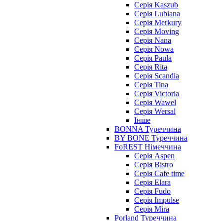
Серія Kaszub
Серія Lubiana
Серія Merkury
Серія Moving
Серія Nana
Серія Nowa
Серія Paula
Серія Rita
Серія Scandia
Серія Tina
Серія Victoria
Серія Wawel
Серія Wersal
Інше
BONNA Туреччина
BY BONE Туреччина
FoREST Німеччина
Серія Aspen
Серія Bistro
Серія Cafe time
Серія Elara
Серія Fudo
Серія Impulse
Серія Mira
Porland Туреччина