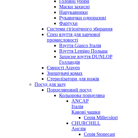
Головні убори
Маски захисні
Нарукавники
Рукавички одноразові
Фартухи
Системи гігієнічного збирання
Спец взуття для харчової
промисловості
Взуття Giasco Італія
Взуття Lemigo Польща
Захисне взуття DUNLOP
Голландія
Ємності Araven
Знищувачі комах
Стерилізатори для ножів
Посуд для залу
Порцеляновий посуд
Кольорова порцеляна
ANCAP
Італія
Кавові чашки
Серія Millecolori
CHURCHILL
Англія
Серія Stonecast