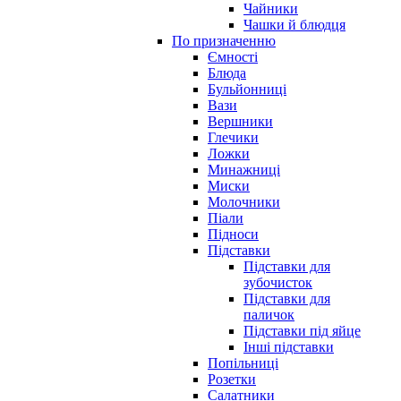
Чайники
Чашки й блюдця
По призначенню
Ємності
Блюда
Бульйонниці
Вази
Вершники
Глечики
Ложки
Минажниці
Миски
Молочники
Піали
Підноси
Підставки
Підставки для
зубочисток
Підставки для
паличок
Підставки під яйце
Інші підставки
Попільниці
Розетки
Салатники