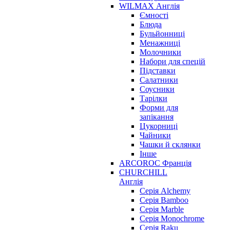
WILMAX Англія
Ємності
Блюда
Бульйонниці
Менажниці
Молочники
Набори для спецій
Підставки
Салатники
Соусники
Тарілки
Форми для
запікання
Цукорниці
Чайники
Чашки й склянки
Інше
ARCOROC Франція
CHURCHILL
Англія
Серія Alchemy
Серія Bamboo
Серія Marble
Серія Monochrome
Серія Raku