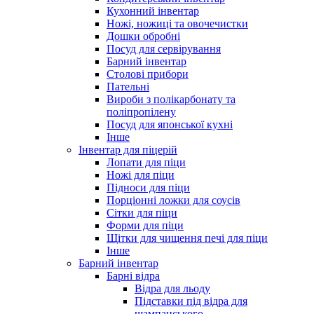
Кухонний інвентар
Ножі, ножиці та овочечистки
Дошки обробні
Посуд для сервірування
Барний інвентар
Столові прибори
Пательні
Вироби з полікарбонату та
поліпропілену
Посуд для японської кухні
Інше
Інвентар для піцерій
Лопати для піци
Ножі для піци
Підноси для піци
Порціонні ложки для соусів
Сітки для піци
Форми для піци
Щітки для чищення печі для піци
Інше
Барний інвентар
Барні відра
Відра для льоду
Підставки під відра для
шампанського