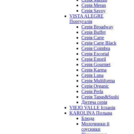
Серія Meran
Серія Savoy
VISTA ALEGRE
Португалія
Серія Broadway
Серія Buffet
Серія Carre
Серія Carre Black
Серія Coimbra
Серія Escorial
Серія Estoril
Серія Gourmet
Серія Karma
Серія Luna
Серія Multiforma
Серія Organic
Серія Perla
Серія Tapas&Sushi
Дитяча серія
VIEJO VALLE Іспанія
KAROLINA Польща
Блюда
Молочники й
соусники