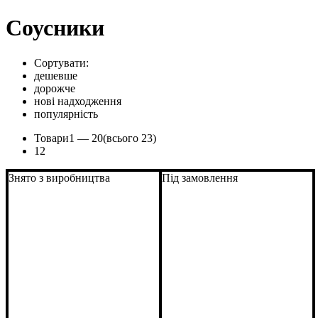
Соусники
Сортувати:
дешевше
дорожче
нові надходження
популярність
Товари
1 —
20
(всього 23)
1
2
Знято з виробництва
Під замовлення