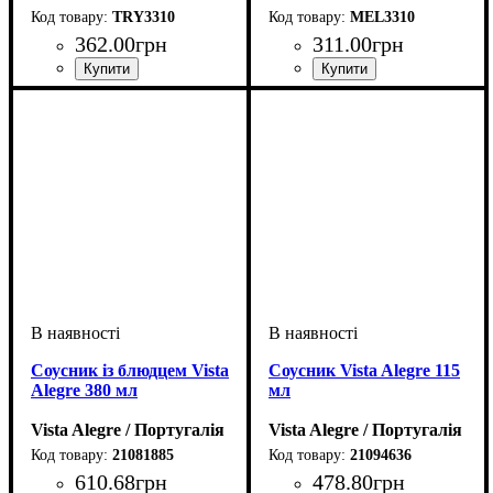
TRY3310
MEL3310
362
.
00
грн
311
.
00
грн
Соусник із блюдцем Vista
Соусник Vista Alegre 115
Alegre 380 мл
мл
Vista Alegre / Португалія
Vista Alegre / Португалія
21081885
21094636
610
.
68
грн
478
.
80
грн