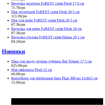
Виделка десертна FoREST серія Flesh 17,6 см
71
.
76
грн
Ніж десертний FoREST серія Flesh 20,5 см
113
.
36
грн
Ніж для риби FoREST серія Flesh 20,5 см
87
.
36
грн
Виделка для риби FoREST серія Flesh 18 см
87
.
36
грн
Виделка столова FoREST серія Hanna 20,1 см
84
.
24
грн
Новинки
Піка для льоду чотири зубчики Bar Trigger 17,5 см
625
.
00
грн
Ніж офіціанта Pixel 12 см
60
.
00
грн
Контейнер для зберігання Stars Plast 300 мл 11х8х5 см
15
.
00
грн