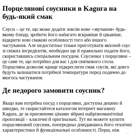
Порцелянові соусники в Kagura на
будь-який смак
Соуси – це те, що може додати зовсім нове «звучання» будь-
якому блюду, зробити його набагато яскравіше й цікавіше,
відкрити нові смакові особливості того або іншого
частування. Але недостатньо тільки приготувати якісний соус
зі свіжих інгредієнтів, необхідно ще й правильно подати його,
скориставшись спеціальним посудом. Соусники з порцеляни –
це саме те, що потрібно для вас і для святкового стола.
Порцеляна дозволяє краще підкреслити смак соусів, які довго
будуть залишатися потрібної температури перед подачею до
якогось частування.
Де недорого замовити соусник?
Якщо вам потрібна посуд з порцеляни, доступна дешево й
швидко, те скористайтеся каталогом інтернет магазину
Kagura, де за приємними цінами зібрані найрізноманітніші
пропозиції – класичні й оригінальні. Тут ви можете купити
порцеляновий соусник, попередньо довідавшись його технічні
характеристики й функціональні особливості. Перш, ніж