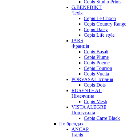
Серія Studio Prints
G.BENEDIKT
Чехія
Cерія Le Choco
Серія Country Range
Серія Daisy
Серія Life style
JARS
Франція
Серія Basalt
Серія Plume
Серія Poeme
Серія Tourron
Серія Vuelta
PORVASAL Іспанія
Серія Dots
ROSENTHAL
Німеччина
Серія Mesh
VISTA ALEGRE
Португалія
Серія Carre Black
По брендах
ANCAP
Італія