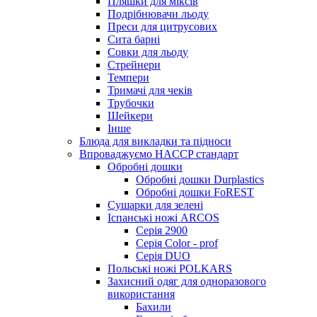
Пляшки для міксів
Подрібнювачи льоду
Преси для цитрусових
Сита барні
Совки для льоду
Стрейнери
Темпери
Тримачі для чеків
Трубочки
Шейкери
Інше
Блюда для викладки та підноси
Впроваджуємо HACCP стандарт
Обробні дошки
Обробні дошки Durplastics
Обробні дошки FoREST
Сушарки для зелені
Іспанські ножі ARCOS
Серія 2900
Серія Color - prof
Серія DUO
Польські ножі POLKARS
Захисний одяг для одноразового
використання
Бахили