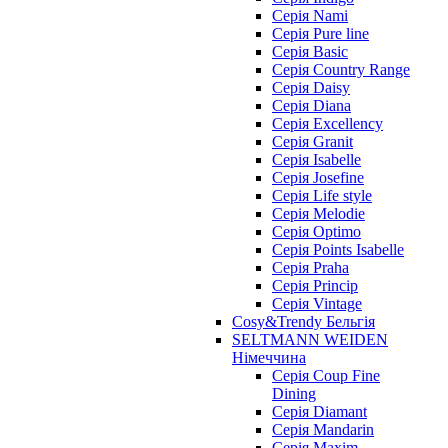
Cерія Nami
Cерія Pure line
Серія Basic
Серія Country Range
Серія Daisy
Серія Diana
Серія Excellency
Серія Granit
Серія Isabelle
Серія Josefine
Серія Life style
Серія Melodie
Серія Optimo
Серія Points Isabelle
Серія Praha
Серія Princip
Серія Vintage
Cosy&Trendy Бельгія
SELTMANN WEIDEN
Німеччина
Cерія Coup Fine
Dining
Cерія Diamant
Cерія Mandarin
Cерія Maxim