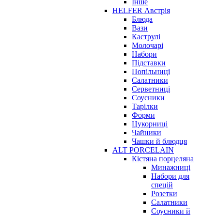
Інше
HELFER Австрія
Блюда
Вази
Каструлі
Молочарі
Набори
Підставки
Попільниці
Салатники
Серветниці
Соусники
Тарілки
Форми
Цукорниці
Чайники
Чашки й блюдця
ALT PORCELAIN
Кістяна порцеляна
Минажниці
Набори для
спецій
Розетки
Салатники
Соусники й