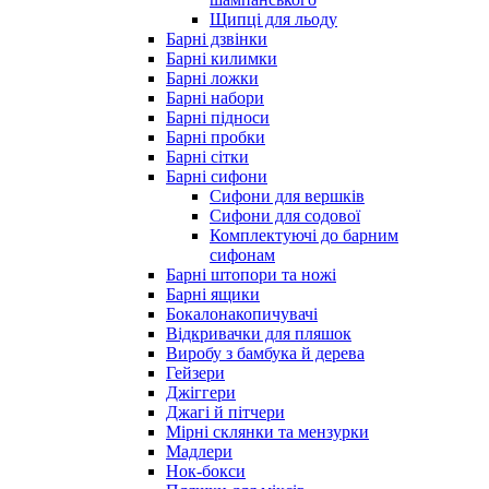
Щипці для льоду
Барні дзвінки
Барні килимки
Барні ложки
Барні набори
Барні підноси
Барні пробки
Барні сітки
Барні сифони
Сифони для вершків
Сифони для содової
Комплектуючі до барним
сифонам
Барні штопори та ножі
Барні ящики
Бокалонакопичувачі
Відкривачки для пляшок
Виробу з бамбука й дерева
Гейзери
Джіггери
Джагі й пітчери
Мірні склянки та мензурки
Мадлери
Нок-бокси