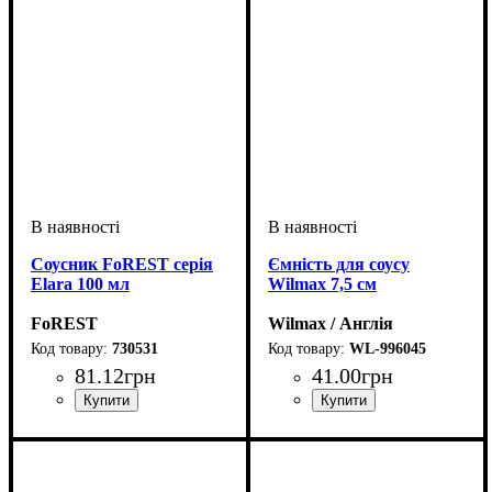
Соусник FoREST серія
Ємність для соусу
Elara 100 мл
Wilmax 7,5 см
FoREST
Wilmax / Англія
730531
WL-996045
81
.
12
грн
41
.
00
грн