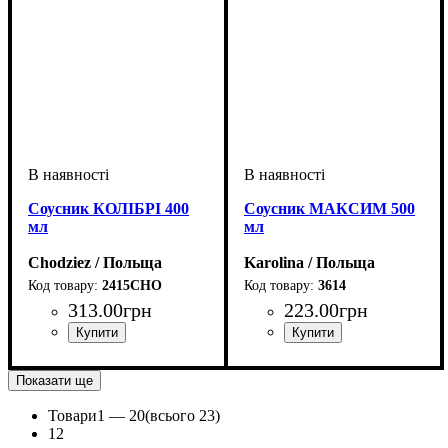
Соусник КОЛІБРІ 400
Соусник МАКСИМ 500
мл
мл
Chodziez / Польща
Karolina / Польща
2415CHO
3614
313
.
00
грн
223
.
00
грн
Показати ще
Товари
1 —
20
(всього 23)
1
2