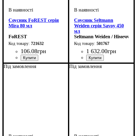
Соусник FoREST серія
Соусник Seltmann
Mira 80 мл
Weiden серія Savoy 450
мл
FoREST
Seltmann Weiden / Німеччин
721632
501767
106
.
08
грн
1 632
.
00
грн
Під замовлення
Під замовлення