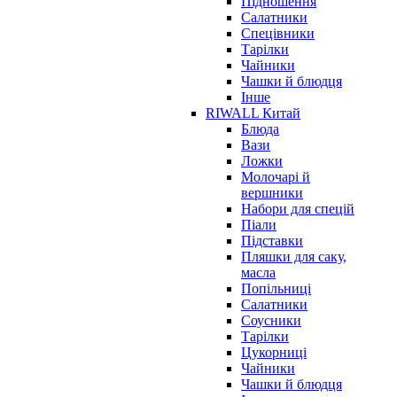
Підношення
Салатники
Спецівники
Тарілки
Чайники
Чашки й блюдця
Інше
RIWALL Китай
Блюда
Вази
Ложки
Молочарі й
вершники
Набори для спецій
Піали
Підставки
Пляшки для саку,
масла
Попільниці
Салатники
Соусники
Тарілки
Цукорниці
Чайники
Чашки й блюдця