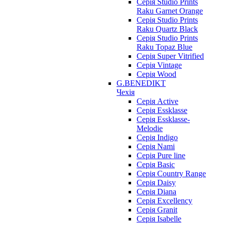
Серія Studio Prints
Raku Garnet Orange
Серія Studio Prints
Raku Quartz Black
Серія Studio Prints
Raku Topaz Blue
Серія Super Vitrified
Серія Vintage
Серія Wood
G.BENEDIKT
Чехія
Cерія Active
Cерія Essklasse
Cерія Essklasse-
Melodie
Cерія Indigo
Cерія Nami
Cерія Pure line
Серія Basic
Серія Country Range
Серія Daisy
Серія Diana
Серія Excellency
Серія Granit
Серія Isabelle