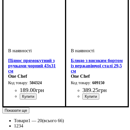
Піднос прямокутний з
Блюдо з високим бортом
ручками чорний 43х31
із нержавіючої сталі 29,5
см
см
One Chef
One Chef
504324
609150
189
.
00
грн
389
.
25
грн
Показати ще
Товари
1 —
20
(всього 66)
1
2
3
4