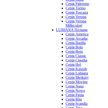
Серія Palerrmo
Серія Torino
Серія Toscana
Серія Verona
Серія Verona
Millecolori
LUBIANA Польща
Серія America
Серія Arcadia
Серія Barilla
Серія Bola
Серія Boss
Серія Classic
Серія Claudia
Серія Hel
Серія Kaszub
Серія Lubiana
Серія Merkury
Серія Moving
Серія Nana
Серія Nowa
Серія Paula
Серія Rita
Серія Scandia
Серія Tina