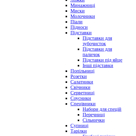
Минажниці
Миски
Молочники
Піали
Підноси
Підставки
Підставки для
зубочисток
Підставки для
паличок
Підставки під яйце
Інші підставки
Попільниці
Розетки
Салатники
Свічники
Серветниці
Соусники
Спецівники
Набори для спецій
Перечниці
Сільнички
Супниці
Тарілки