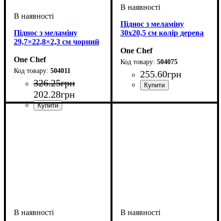
Піднос з меламіну
Піднос з меламіну
30х20,5 см колір дерева
29,7×22,8×2,3 см чорний
One Chef
One Chef
504075
504011
255
.
60
грн
326
.
25
грн
202
.
28
грн