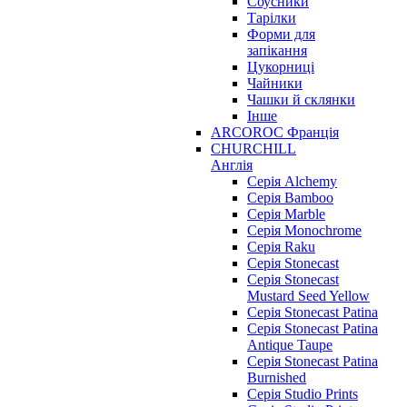
Соусники
Тарілки
Форми для
запікання
Цукорниці
Чайники
Чашки й склянки
Інше
ARCOROC Франція
CHURCHILL
Англія
Серія Alchemy
Серія Bamboo
Серія Marble
Серія Monochrome
Серія Raku
Серія Stonecast
Серія Stonecast
Mustard Seed Yellow
Серія Stonecast Patina
Серія Stonecast Patina
Antique Taupe
Серія Stonecast Patina
Burnished
Серія Studio Prints