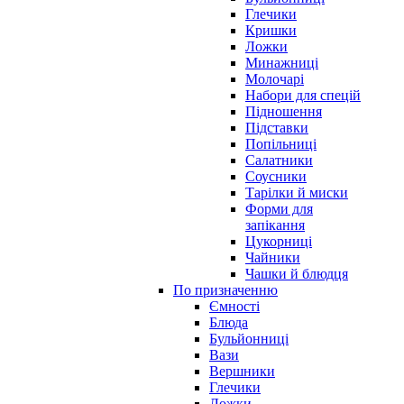
Глечики
Кришки
Ложки
Минажниці
Молочарі
Набори для спецій
Підношення
Підставки
Попільниці
Салатники
Соусники
Тарілки й миски
Форми для
запікання
Цукорниці
Чайники
Чашки й блюдця
По призначенню
Ємності
Блюда
Бульйонниці
Вази
Вершники
Глечики
Ложки