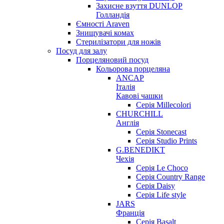
Захисне взуття DUNLOP
Голландія
Ємності Araven
Знищувачі комах
Стерилізатори для ножів
Посуд для залу
Порцеляновий посуд
Кольорова порцеляна
ANCAP
Італія
Кавові чашки
Серія Millecolori
CHURCHILL
Англія
Серія Stonecast
Серія Studio Prints
G.BENEDIKT
Чехія
Cерія Le Choco
Серія Country Range
Серія Daisy
Серія Life style
JARS
Франція
Серія Basalt