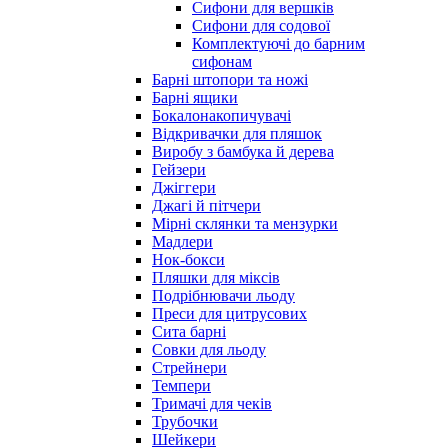
Сифони для вершків
Сифони для содової
Комплектуючі до барним
сифонам
Барні штопори та ножі
Барні ящики
Бокалонакопичувачі
Відкривачки для пляшок
Виробу з бамбука й дерева
Гейзери
Джіггери
Джагі й пітчери
Мірні склянки та мензурки
Мадлери
Нок-бокси
Пляшки для міксів
Подрібнювачи льоду
Преси для цитрусових
Сита барні
Совки для льоду
Стрейнери
Темпери
Тримачі для чеків
Трубочки
Шейкери