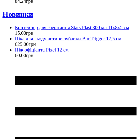
84
.
24
грн
Новинки
Контейнер для зберігання Stars Plast 300 мл 11х8х5 см
15
.
00
грн
Піка для льоду чотири зубчики Bar Trigger 17,5 см
625
.
00
грн
Ніж офіціанта Pixel 12 см
60
.
00
грн