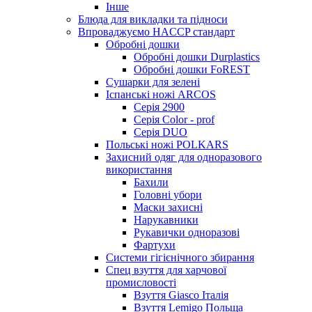
Інше
Блюда для викладки та підноси
Впроваджуємо HACCP стандарт
Обробні дошки
Обробні дошки Durplastics
Обробні дошки FoREST
Сушарки для зелені
Іспанські ножі ARCOS
Серія 2900
Серія Color - prof
Серія DUO
Польські ножі POLKARS
Захисний одяг для одноразового
використання
Бахили
Головні убори
Маски захисні
Нарукавники
Рукавички одноразові
Фартухи
Системи гігієнічного збирання
Спец взуття для харчової
промисловості
Взуття Giasco Італія
Взуття Lemigo Польща