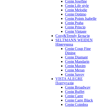
Серія Josefine
Серія Life style
Серія Melodie
Серія Optimo
Серія Points Isabelle
Серія Praha
Серія Princip
Серія Vintage
Cosy&Trendy Бельгія
SELTMANN WEIDEN
Німеччина
Cерія Coup Fine
Dining
Cерія Diamant
Cерія Mandarin
Cерія Maxim
Серія Meran
Серія Savoy
VISTA ALEGRE
Португалія
Серія Broadway
Серія Buffet
Серія Carre
Серія Carre Black
Серія Coimbra