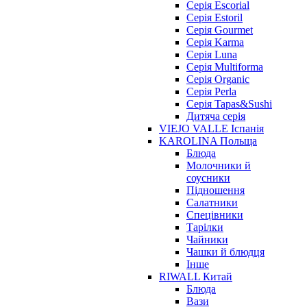
Серія Escorial
Серія Estoril
Серія Gourmet
Серія Karma
Серія Luna
Серія Multiforma
Серія Organic
Серія Perla
Серія Tapas&Sushi
Дитяча серія
VIEJO VALLE Іспанія
KAROLINA Польща
Блюда
Молочники й
соусники
Підношення
Салатники
Спецівники
Тарілки
Чайники
Чашки й блюдця
Інше
RIWALL Китай
Блюда
Вази