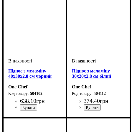
Піднос з меламіну
Піднос з меламіну
40х30х2,8 см чорний
30х20х2,8 см білий
One Chef
One Chef
504102
504112
638
.
10
грн
374
.
40
грн