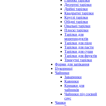
Глибокі тарілки
Десертні тарілки
Дрібні тарілки
Квадратні тарілки
Круглі тарілки
Обідні тарілки
Овальні тарілки
Плоскі тарілки
Тарілки для
морепродуктів
Тарілки для піци
Тарілки для пасти
Тарілки для суши
Тарілки для фруктів
Трикутні тарілки
Форми для запікання
Цукорниці
Чайники
Заварники
Кавники
Кришки для
чайників
Чайники під соєвий
соус
Чашки