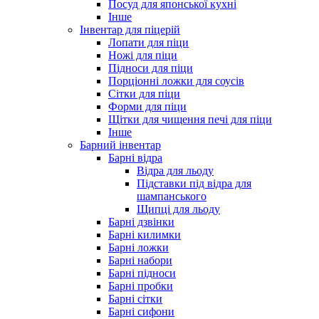
Посуд для японської кухні
Інше
Інвентар для піцерій
Лопати для піци
Ножі для піци
Підноси для піци
Порціонні ложки для соусів
Сітки для піци
Форми для піци
Щітки для чищення печі для піци
Інше
Барний інвентар
Барні відра
Відра для льоду
Підставки під відра для
шампанського
Щипці для льоду
Барні дзвінки
Барні килимки
Барні ложки
Барні набори
Барні підноси
Барні пробки
Барні сітки
Барні сифони