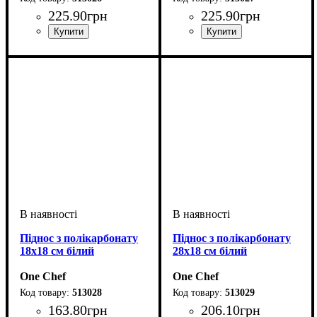
225
.
90
грн
225
.
90
грн
Піднос з полікарбонату
Піднос з полікарбонату
18х18 см білий
28х18 см білий
One Chef
One Chef
513028
513029
163
.
80
грн
206
.
10
грн