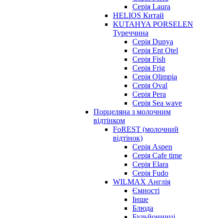
Серія Laura
HELIOS Китай
KUTAHYA PORSELEN
Туреччина
Серія Dunya
Серія Ent Otel
Серія Fish
Серія Frig
Серія Olimpia
Серія Oval
Серія Pera
Серія Sea wave
Порцеляна з молочним
відтінком
FoREST (молочний
відтінок)
Серія Aspen
Серія Cafe time
Серія Elara
Серія Fudo
WILMAX Англія
Ємності
Інше
Блюда
Бульйонниці