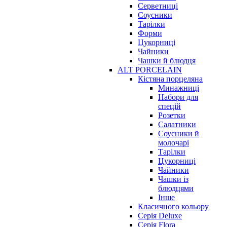
Серветниці
Соусники
Тарілки
Форми
Цукорниці
Чайники
Чашки й блюдця
ALT PORCELAIN
Кістяна порцеляна
Минажниці
Набори для
спецій
Розетки
Салатники
Соусники й
молочарі
Тарілки
Цукорниці
Чайники
Чашки із
блюдцями
Інше
Класичного кольору
Серія Deluxe
Серія Flora