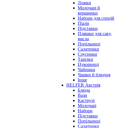
Ложки
Молочарі й
вершники
Набори для спецій
Піали
Підставки
Пляшки для саку,
масла
Попільниці
Салатники
Соусники
Тарілки
Цукорниці
Чайники
Чашки й блюдця
Інше
HELFER Австрія
Блюда
Вази
Каструлі
Молочарі
Набори
Підставки
Попільниці
Салатники