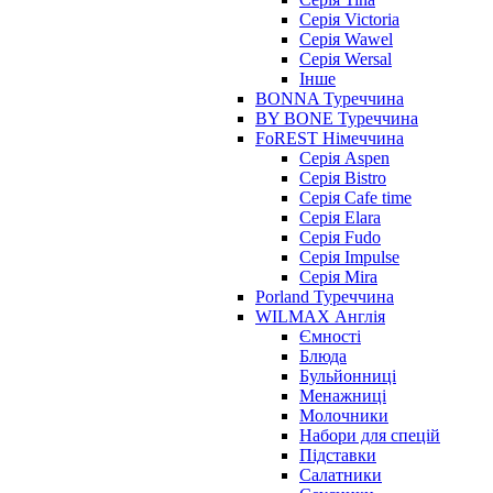
Серія Victoria
Серія Wawel
Серія Wersal
Інше
BONNA Туреччина
BY BONE Туреччина
FoREST Німеччина
Серія Aspen
Серія Bistro
Серія Cafe time
Серія Elara
Серія Fudo
Серія Impulse
Серія Mira
Porland Туреччина
WILMAX Англія
Ємності
Блюда
Бульйонниці
Менажниці
Молочники
Набори для спецій
Підставки
Салатники