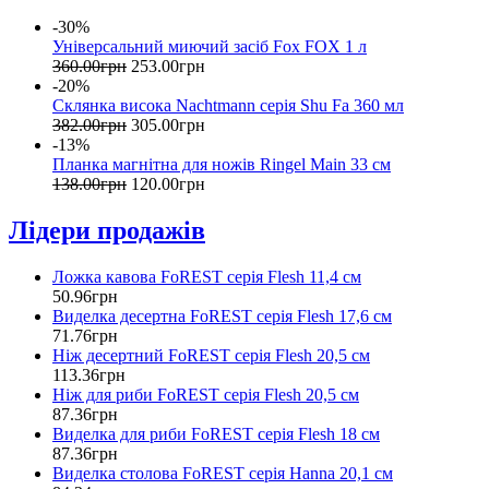
-30%
Універсальний миючий засіб Fox FOX 1 л
360
.
00
грн
253
.
00
грн
-20%
Склянка висока Nachtmann серія Shu Fa 360 мл
382
.
00
грн
305
.
00
грн
-13%
Планка магнітна для ножів Ringel Main 33 см
138
.
00
грн
120
.
00
грн
Лідери продажів
Ложка кавова FoREST серія Flesh 11,4 см
50
.
96
грн
Виделка десертна FoREST серія Flesh 17,6 см
71
.
76
грн
Ніж десертний FoREST серія Flesh 20,5 см
113
.
36
грн
Ніж для риби FoREST серія Flesh 20,5 см
87
.
36
грн
Виделка для риби FoREST серія Flesh 18 см
87
.
36
грн
Виделка столова FoREST серія Hanna 20,1 см