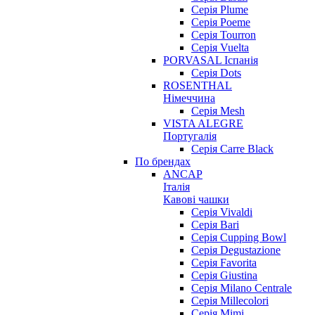
Серія Plume
Серія Poeme
Серія Tourron
Серія Vuelta
PORVASAL Іспанія
Серія Dots
ROSENTHAL
Німеччина
Серія Mesh
VISTA ALEGRE
Португалія
Серія Carre Black
По брендах
ANCAP
Італія
Кавові чашки
Cерія Vivaldi
Серія Bari
Серія Cupping Bowl
Серія Degustazione
Серія Favorita
Серія Giustina
Серія Milano Centrale
Серія Millecolori
Серія Mimi