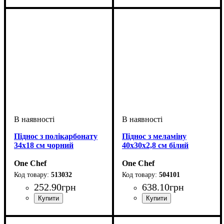
Піднос з полікарбонату
Піднос з меламіну
34х18 см чорний
40х30х2,8 см білий
One Chef
One Chef
513032
504101
252
.
90
грн
638
.
10
грн