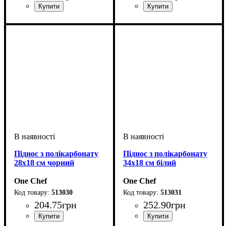
Піднос з полікарбонату
Піднос з полікарбонату
28х18 см чорний
34х18 см білий
One Chef
One Chef
513030
513031
204
.
75
грн
252
.
90
грн