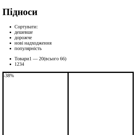
Підноси
Сортувати:
дешевше
дорожче
нові надходження
популярність
Товари
1 —
20
(всього 66)
1
2
3
4
-38%