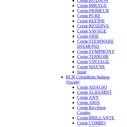
Серія HUDSON
Серія MIRAGE
Серія PRIMEUR
Серія PURE
Серія REFINE
Серія RESERVA
Серія SAVAGE
Серія SIDE
Серія STEMWARE
DIAMOND
Серія SYMPHONY
Серія TERROIR
Серія VINTAGE
Серія WAYNE
Інше
RCR Cristalleria Italiana
(Італія)
Серія ADAGIO
Серія ALKEMIST
Серія ANY
Серія ARIA
Серія Bicchiere
Combo
Серія BRILLANTE
Серія COMBO