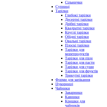
Сільнички
Супниці
Тарілки
Глибокі тарілки
Десертні тарілки
Дрібні тарілки
Квадратні тарілки
Круглі тарілки
Обідні тарілки
Овальні тарілки
Плоскі тарілки
Тарілки для
морепродуктів
Тарілки для піци
Тарілки для пасти
Тарілки для суши
Тарілки для фруктів
Трикутні тарілки
Форми для запікання
Цукорниці
Чайники
Заварники
Кавники
Кришки для
чайників