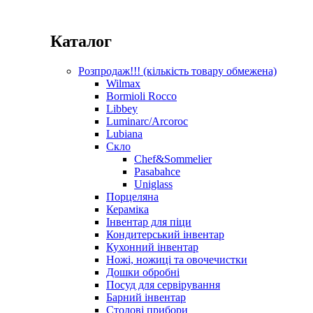
Каталог
Розпродаж!!! (кількість товару обмежена)
Wilmax
Bormioli Rocco
Libbey
Luminarc/Arcoroc
Lubiana
Скло
Chef&Sommelier
Pasabahce
Uniglass
Порцеляна
Кераміка
Інвентар для піци
Кондитерський інвентар
Кухонний інвентар
Ножі, ножиці та овочечистки
Дошки обробні
Посуд для сервірування
Барний інвентар
Столові прибори