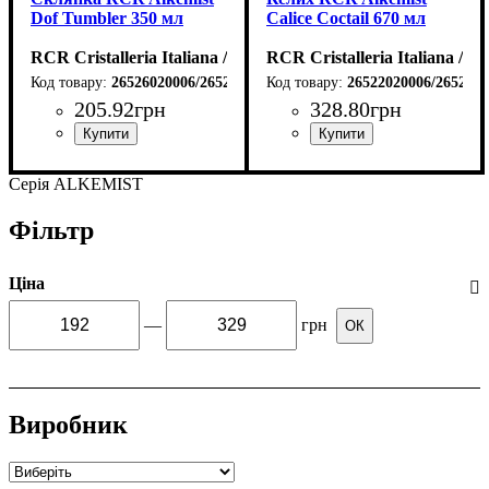
Dof Tumbler 350 мл
Calice Coctail 670 мл
RCR Cristalleria Italiana / Італія
RCR Cristalleria Italiana / Іт
26526020006/26526020106
26522020006/265220
205
.
92
грн
328
.
80
грн
Серія ALKEMIST
Фільтр
Ціна
—
грн
ОК
Виробник