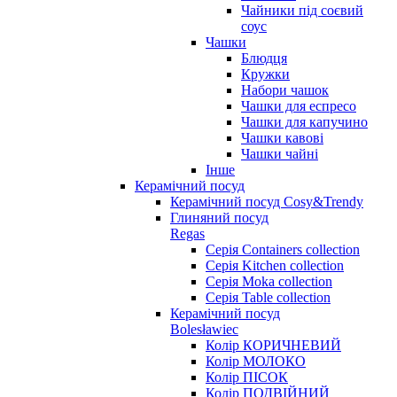
Чайники під соєвий
соус
Чашки
Блюдця
Кружки
Набори чашок
Чашки для еспресо
Чашки для капучино
Чашки кавові
Чашки чайні
Інше
Керамічний посуд
Керамічний посуд Cosy&Trendy
Глиняний посуд
Regas
Серія Containers collection
Серія Kitchen collection
Серія Moka collection
Серія Table collection
Керамічний посуд
Bolesławiec
Колір КОРИЧНЕВИЙ
Колір МОЛОКО
Колір ПІСОК
Колір ПОДВІЙНИЙ