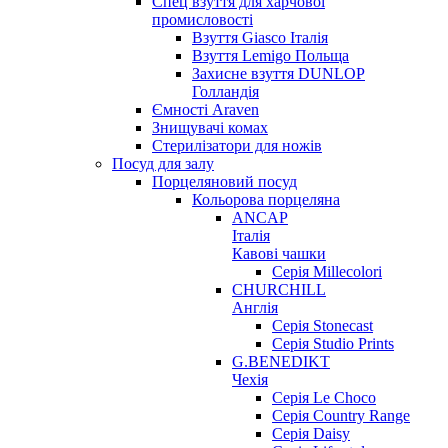
Спец взуття для харчової
промисловості
Взуття Giasco Італія
Взуття Lemigo Польща
Захисне взуття DUNLOP
Голландія
Ємності Araven
Знищувачі комах
Стерилізатори для ножів
Посуд для залу
Порцеляновий посуд
Кольорова порцеляна
ANCAP
Італія
Кавові чашки
Серія Millecolori
CHURCHILL
Англія
Серія Stonecast
Серія Studio Prints
G.BENEDIKT
Чехія
Cерія Le Choco
Серія Country Range
Серія Daisy