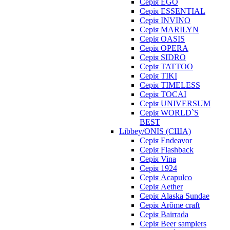
Серія EGO
Серія ESSENTIAL
Серія INVINO
Серія MARILYN
Серія OASIS
Серія OPERA
Серія SIDRO
Серія TATTOO
Серія TIKI
Серія TIMELESS
Серія TOCAI
Серія UNIVERSUM
Серія WORLD`S
BEST
Libbey/ONIS (США)
Cерія Endeavor
Cерія Flashback
Cерія Vina
Серія 1924
Серія Acapulco
Серія Aether
Серія Alaska Sundae
Серія Arôme craft
Серія Bairrada
Серія Beer samplers