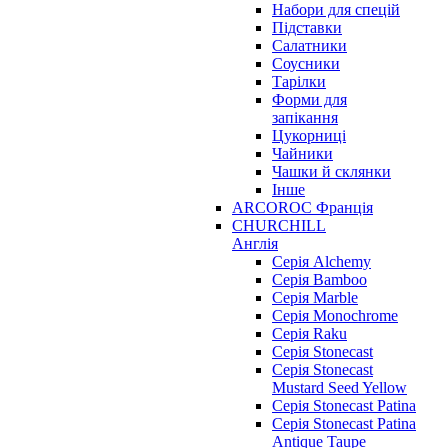
Набори для спецій
Підставки
Салатники
Соусники
Тарілки
Форми для
запікання
Цукорниці
Чайники
Чашки й склянки
Інше
ARCOROC Франція
CHURCHILL
Англія
Серія Alchemy
Серія Bamboo
Серія Marble
Серія Monochrome
Серія Raku
Серія Stonecast
Серія Stonecast
Mustard Seed Yellow
Серія Stonecast Patina
Серія Stonecast Patina
Antique Taupe