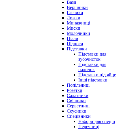
Вази
Вершники
Глечики
Ложки
Минажниці
Миски
Молочники
Піали
Підноси
Підставки
Підставки для
зубочисток
Підставки для
паличок
Підставки під яйце
Інші підставки
Попільниці
Розетки
Салатники
Свічники
Серветниці
Соусники
Спецівники
Набори для спецій
Перечниці