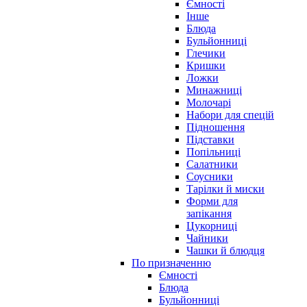
Ємності
Інше
Блюда
Бульйонниці
Глечики
Кришки
Ложки
Минажниці
Молочарі
Набори для спецій
Підношення
Підставки
Попільниці
Салатники
Соусники
Тарілки й миски
Форми для
запікання
Цукорниці
Чайники
Чашки й блюдця
По призначенню
Ємності
Блюда
Бульйонниці