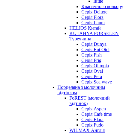
Інше
Класичного кольору
Серія Deluxe
Серія Flora
Серія Laura
HELIOS Китай
KUTAHYA PORSELEN
Туреччина
Серія Dunya
Серія Ent Otel
Серія Fish
Серія Frig
Серія Olimpia
Серія Oval
Серія Pera
Серія Sea wave
Порцеляна з молочним
відтінком
FoREST (молочний
відтінок)
Серія Aspen
Серія Cafe time
Серія Elara
Серія Fudo
WILMAX Англія