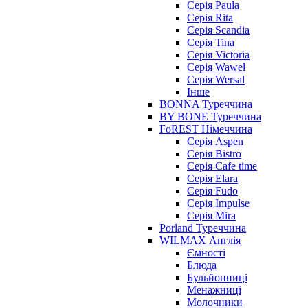
Серія Paula
Серія Rita
Серія Scandia
Серія Tina
Серія Victoria
Серія Wawel
Серія Wersal
Інше
BONNA Туреччина
BY BONE Туреччина
FoREST Німеччина
Серія Aspen
Серія Bistro
Серія Cafe time
Серія Elara
Серія Fudo
Серія Impulse
Серія Mira
Porland Туреччина
WILMAX Англія
Ємності
Блюда
Бульйонниці
Менажниці
Молочники