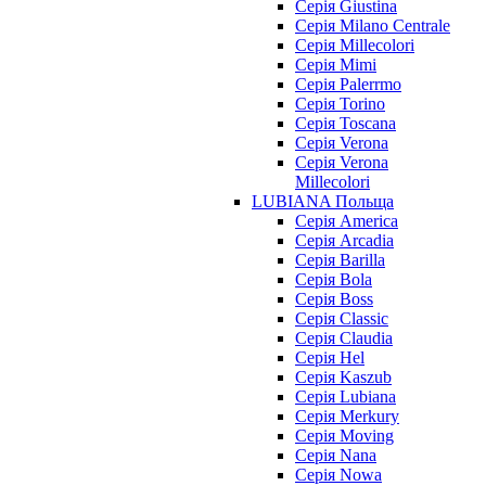
Серія Giustina
Серія Milano Centrale
Серія Millecolori
Серія Mimi
Серія Palerrmo
Серія Torino
Серія Toscana
Серія Verona
Серія Verona
Millecolori
LUBIANA Польща
Серія America
Серія Arcadia
Серія Barilla
Серія Bola
Серія Boss
Серія Classic
Серія Claudia
Серія Hel
Серія Kaszub
Серія Lubiana
Серія Merkury
Серія Moving
Серія Nana
Серія Nowa