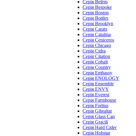
Серія Belém
Серія Bespoke
Серія Boston
Серія Bottles
Серія Brooklyn
Серія Carats
Серія Catalina
Серія Ceniceros
Серія Chicago
Серія Cidra
Серія Citation
Серія Cobalt
Серія Country
Серія Embassy
Серія ENOLOGY
Серія Ensemble
Серія ENVY
Серія Everest
Серія Farmhouse
Серія Fortius
Серія Gibraltar
Серія Glass Can
Серія Gracili
Серія Hard Cider
Серія Hobstar