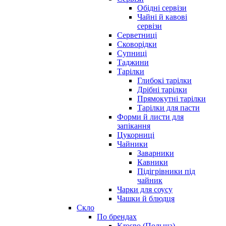
Обідні сервізи
Чайні й кавові
сервізи
Серветниці
Сковорідки
Супниці
Таджини
Тарілки
Глибокі тарілки
Дрібні тарілки
Прямокутні тарілки
Тарілки для пасти
Форми й листи для
запікання
Цукорниці
Чайники
Заварники
Кавники
Підігрівники під
чайник
Чарки для соусу
Чашки й блюдця
Скло
По брендах
Krosno (Польща)