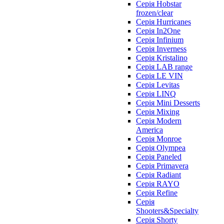
Серія Hobstar
frozen/clear
Серія Hurricanes
Серія In2One
Серія Infinium
Серія Inverness
Серія Kristalino
Серія LAB range
Серія LE VIN
Серія Levitas
Серія LINQ
Серія Mini Desserts
Серія Mixing
Серія Modern
America
Серія Monroe
Серія Olympea
Серія Paneled
Серія Primavera
Серія Radiant
Серія RAYO
Серія Refine
Серія
Shooters&Specialty
Серія Shorty