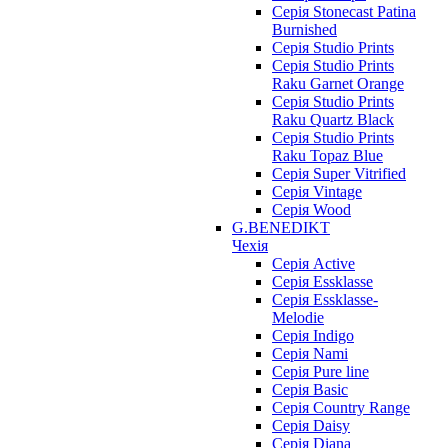
Серія Stonecast Patina
Burnished
Серія Studio Prints
Серія Studio Prints
Raku Garnet Orange
Серія Studio Prints
Raku Quartz Black
Серія Studio Prints
Raku Topaz Blue
Серія Super Vitrified
Серія Vintage
Серія Wood
G.BENEDIKT
Чехія
Cерія Active
Cерія Essklasse
Cерія Essklasse-
Melodie
Cерія Indigo
Cерія Nami
Cерія Pure line
Серія Basic
Серія Country Range
Серія Daisy
Серія Diana