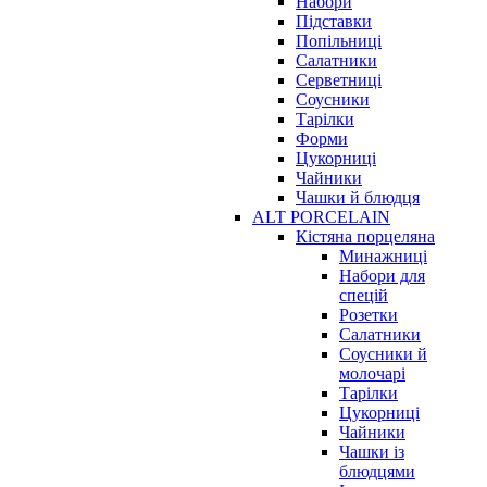
Набори
Підставки
Попільниці
Салатники
Серветниці
Соусники
Тарілки
Форми
Цукорниці
Чайники
Чашки й блюдця
ALT PORCELAIN
Кістяна порцеляна
Минажниці
Набори для
спецій
Розетки
Салатники
Соусники й
молочарі
Тарілки
Цукорниці
Чайники
Чашки із
блюдцями