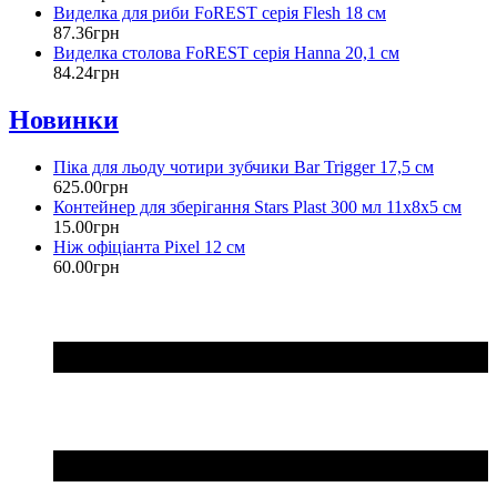
Виделка для риби FoREST серія Flesh 18 см
87
.
36
грн
Виделка столова FoREST серія Hanna 20,1 см
84
.
24
грн
Новинки
Піка для льоду чотири зубчики Bar Trigger 17,5 см
625
.
00
грн
Контейнер для зберігання Stars Plast 300 мл 11х8х5 см
15
.
00
грн
Ніж офіціанта Pixel 12 см
60
.
00
грн