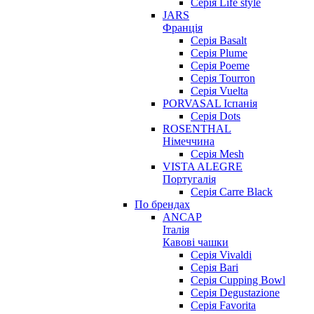
Серія Life style
JARS
Франція
Серія Basalt
Серія Plume
Серія Poeme
Серія Tourron
Серія Vuelta
PORVASAL Іспанія
Серія Dots
ROSENTHAL
Німеччина
Серія Mesh
VISTA ALEGRE
Португалія
Серія Carre Black
По брендах
ANCAP
Італія
Кавові чашки
Cерія Vivaldi
Серія Bari
Серія Cupping Bowl
Серія Degustazione
Серія Favorita