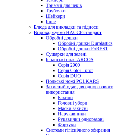
Тримачі для чеків
Трубочки
Шейкери
Інше
Блюда для викладки та підноси
Впроваджуємо HACCP стандарт
Обробні дошки
Обробні дошки Durplastics
Обробні дошки FoREST
Сушарки для зелені
Іспанські ножі ARCOS
Серія 2900
Серія Color - prof
Серія DUO
Польські ножі POLKARS
Захисний одяг для одноразового
використання
Бахили
Головні убори
Маски захисні
Нарукавники
Рукавички одноразові
Фартухи
Системи гігієнічного збирання