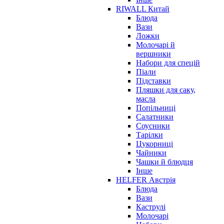
RIWALL Китай
Блюда
Вази
Ложки
Молочарі й
вершники
Набори для спецій
Піали
Підставки
Пляшки для саку,
масла
Попільниці
Салатники
Соусники
Тарілки
Цукорниці
Чайники
Чашки й блюдця
Інше
HELFER Австрія
Блюда
Вази
Каструлі
Молочарі