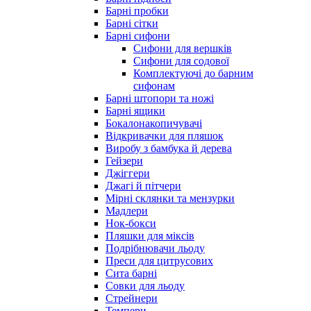
Барні пробки
Барні сітки
Барні сифони
Сифони для вершків
Сифони для содової
Комплектуючі до барним
сифонам
Барні штопори та ножі
Барні ящики
Бокалонакопичувачі
Відкривачки для пляшок
Виробу з бамбука й дерева
Гейзери
Джіггери
Джагі й пітчери
Мірні склянки та мензурки
Мадлери
Нок-бокси
Пляшки для міксів
Подрібнювачи льоду
Преси для цитрусових
Сита барні
Совки для льоду
Стрейнери
Темпери