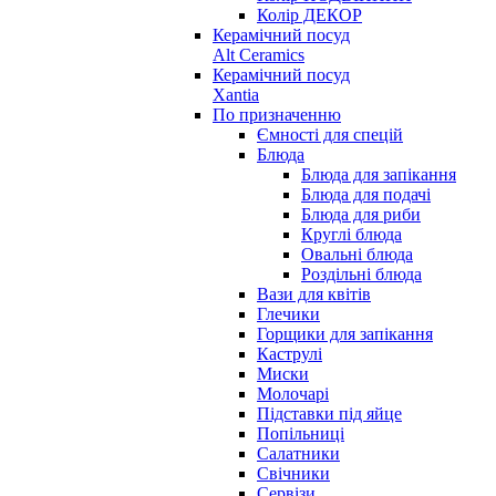
Колір ДЕКОР
Керамічний посуд
Alt Ceramics
Керамічний посуд
Xantia
По призначенню
Ємності для спецій
Блюда
Блюда для запікання
Блюда для подачі
Блюда для риби
Круглі блюда
Овальні блюда
Роздільні блюда
Вази для квітів
Глечики
Горщики для запікання
Каструлі
Миски
Молочарі
Підставки під яйце
Попільниці
Салатники
Свічники
Сервізи