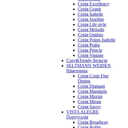
Серія Excellency
Серія Granit
Серія Isabelle
Серія Josefine
Серія Life style
Серія Melodie
Серія Optimo
Серія Points Isabelle
Серія Praha
Серія Princip
Серія Vintage
Cosy&Trendy Бельгія
SELTMANN WEIDEN
Німеччина
Cерія Coup Fine
Dining
Cерія Diamant
Cерія Mandarin
Cерія Maxim
Серія Meran
Серія Savoy
VISTA ALEGRE
Португалія
Серія Broadway
Серія Buffet