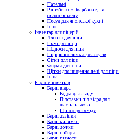
Пательні
Вироби з полікарбонату та
поліпропілену
Посуд для японської кухні
Інше
Інвентар для піцерій
Лопати для піци
Ножі для піци
Підноси для піци
Порціонні ложки для соусів
Сітки для піци
Форми для піци
Щітки для чищення печі для піци
Інше
Барний інвентар
Барні відра
Відра для льоду
Підставки під відра для
шампанського
Щипці для льоду
Барні дзвінки
Барні килимки
Барні ложки
Барні набори
Барні підноси