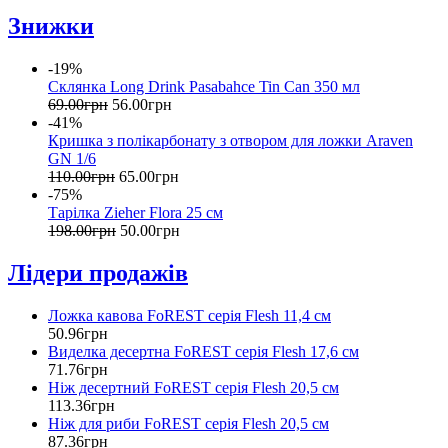
Знижки
-19%
Склянка Long Drink Pasabahce Tin Can 350 мл
69
.
00
грн
56
.
00
грн
-41%
Кришка з полікарбонату з отвором для ложки Araven
GN 1/6
110
.
00
грн
65
.
00
грн
-75%
Тарілка Zieher Flora 25 см
198
.
00
грн
50
.
00
грн
Лідери продажів
Ложка кавова FoREST серія Flesh 11,4 см
50
.
96
грн
Виделка десертна FoREST серія Flesh 17,6 см
71
.
76
грн
Ніж десертний FoREST серія Flesh 20,5 см
113
.
36
грн
Ніж для риби FoREST серія Flesh 20,5 см
87
.
36
грн