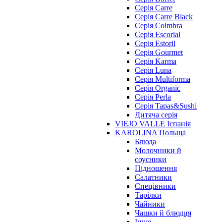
Серія Carre
Серія Carre Black
Серія Coimbra
Серія Escorial
Серія Estoril
Серія Gourmet
Серія Karma
Серія Luna
Серія Multiforma
Серія Organic
Серія Perla
Серія Tapas&Sushi
Дитяча серія
VIEJO VALLE Іспанія
KAROLINA Польща
Блюда
Молочники й
соусники
Підношення
Салатники
Спецівники
Тарілки
Чайники
Чашки й блюдця
Інше