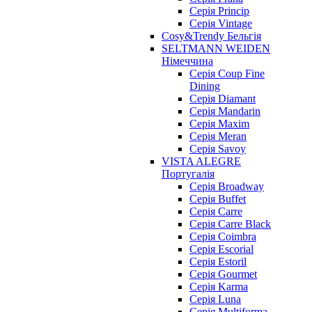
Серія Princip
Серія Vintage
Cosy&Trendy Бельгія
SELTMANN WEIDEN
Німеччина
Cерія Coup Fine
Dining
Cерія Diamant
Cерія Mandarin
Cерія Maxim
Серія Meran
Серія Savoy
VISTA ALEGRE
Португалія
Серія Broadway
Серія Buffet
Серія Carre
Серія Carre Black
Серія Coimbra
Серія Escorial
Серія Estoril
Серія Gourmet
Серія Karma
Серія Luna
Серія Multiforma