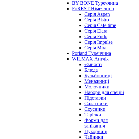
BY BONE Туреччина
FoREST Німеччина
Серія Aspen
Серія Bistro
Серія Cafe time
Серія Elara
Серія Fudo
Серія Impulse
Серія Mira
Porland Туреччина
WILMAX Англія
Ємності
Блюда
Бульйонниці
Менажниці
Молочники
Набори для спецій
Підставки
Салатники
Соусники
Тарілки
Форми для
запікання
Цукорниці
Чайники