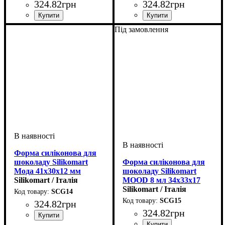
324
.
82
грн
324
.
82
грн
Під замовлення
Форма силіконова для
шоколаду Silikomart
Форма силіконова для
Мода 41х30х12 мм
шоколаду Silikomart
Silikomart / Італія
MOOD 8 мл 34х33х17
мм
Silikomart / Італія
SCG14
SCG15
324
.
82
грн
324
.
82
грн