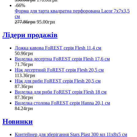
-66%
Форма для тарта квадратна перфорована Lacor 7х7х3,5
см
277
.
86
грн
95
.
00
грн
Лідери продажів
Ложка кавова FoREST серія Flesh 11,4 см
50
.
96
грн
Виделка десертна FoREST серія Flesh 17,6 см
71
.
76
грн
Ніж десертний FoREST серія Flesh 20,5 см
113
.
36
грн
Ніж для риби FoREST серія Flesh 20,5 см
87
.
36
грн
Виделка для риби FoREST серія Flesh 18 см
87
.
36
грн
Виделка столова FoREST серія Hanna 20,1 см
84
.
24
грн
Новинки
Контейнер для зберігання Stars Plast 300 мл 11х8х5 см