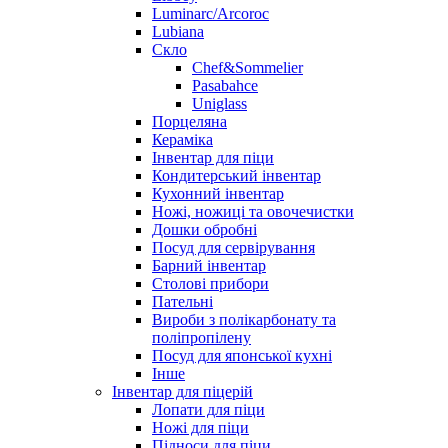
Luminarc/Arcoroc
Lubiana
Скло
Chef&Sommelier
Pasabahce
Uniglass
Порцеляна
Кераміка
Інвентар для піци
Кондитерський інвентар
Кухонний інвентар
Ножі, ножиці та овочечистки
Дошки обробні
Посуд для сервірування
Барний інвентар
Столові прибори
Пательні
Вироби з полікарбонату та
поліпропілену
Посуд для японської кухні
Інше
Інвентар для піцерій
Лопати для піци
Ножі для піци
Підноси для піци