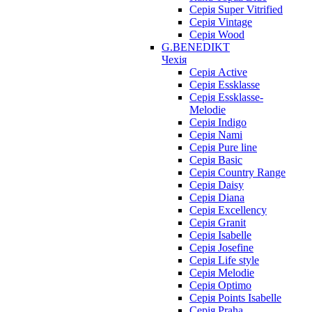
Серія Super Vitrified
Серія Vintage
Серія Wood
G.BENEDIKT
Чехія
Cерія Active
Cерія Essklasse
Cерія Essklasse-
Melodie
Cерія Indigo
Cерія Nami
Cерія Pure line
Серія Basic
Серія Country Range
Серія Daisy
Серія Diana
Серія Excellency
Серія Granit
Серія Isabelle
Серія Josefine
Серія Life style
Серія Melodie
Серія Optimo
Серія Points Isabelle
Серія Praha