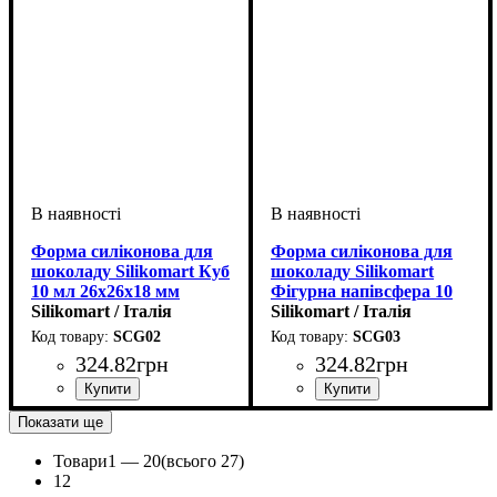
Форма силіконова для
Форма силіконова для
шоколаду Silikomart Куб
шоколаду Silikomart
10 мл 26х26х18 мм
Фігурна напівсфера 10
Silikomart / Італія
мл 28х20 мм
Silikomart / Італія
SCG02
SCG03
324
.
82
грн
324
.
82
грн
Показати ще
Товари
1 —
20
(всього 27)
1
2