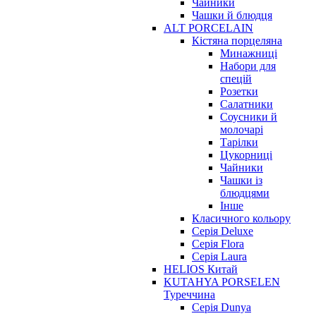
Чайники
Чашки й блюдця
ALT PORCELAIN
Кістяна порцеляна
Минажниці
Набори для
спецій
Розетки
Салатники
Соусники й
молочарі
Тарілки
Цукорниці
Чайники
Чашки із
блюдцями
Інше
Класичного кольору
Серія Deluxe
Серія Flora
Серія Laura
HELIOS Китай
KUTAHYA PORSELEN
Туреччина
Серія Dunya