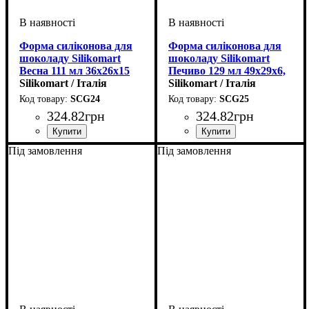
Форма силіконова для
Форма силіконова для
шоколаду Silikomart
шоколаду Silikomart
Весна 111 мл 36х26х15
Печиво 129 мл 49х29х6,
мм
Silikomart / Італія
8 мм
Silikomart / Італія
SCG24
SCG25
324
.
82
грн
324
.
82
грн
Під замовлення
Під замовлення