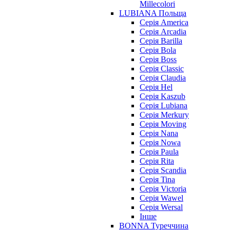
Millecolori
LUBIANA Польща
Серія America
Серія Arcadia
Серія Barilla
Серія Bola
Серія Boss
Серія Classic
Серія Claudia
Серія Hel
Серія Kaszub
Серія Lubiana
Серія Merkury
Серія Moving
Серія Nana
Серія Nowa
Серія Paula
Серія Rita
Серія Scandia
Серія Tina
Серія Victoria
Серія Wawel
Серія Wersal
Інше
BONNA Туреччина