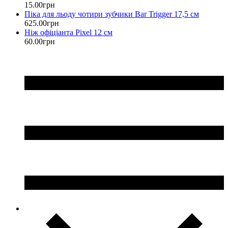
15
.
00
грн
Піка для льоду чотири зубчики Bar Trigger 17,5 см
625
.
00
грн
Ніж офіціанта Pixel 12 см
60
.
00
грн