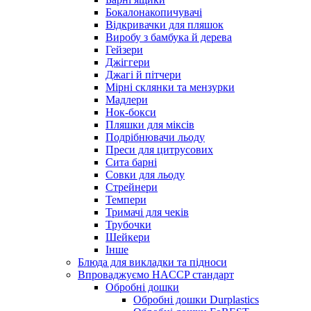
Бокалонакопичувачі
Відкривачки для пляшок
Виробу з бамбука й дерева
Гейзери
Джіггери
Джагі й пітчери
Мірні склянки та мензурки
Мадлери
Нок-бокси
Пляшки для міксів
Подрібнювачи льоду
Преси для цитрусових
Сита барні
Совки для льоду
Стрейнери
Темпери
Тримачі для чеків
Трубочки
Шейкери
Інше
Блюда для викладки та підноси
Впроваджуємо HACCP стандарт
Обробні дошки
Обробні дошки Durplastics