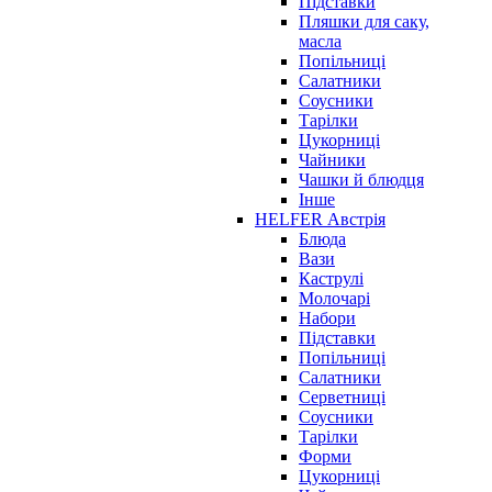
Підставки
Пляшки для саку,
масла
Попільниці
Салатники
Соусники
Тарілки
Цукорниці
Чайники
Чашки й блюдця
Інше
HELFER Австрія
Блюда
Вази
Каструлі
Молочарі
Набори
Підставки
Попільниці
Салатники
Серветниці
Соусники
Тарілки
Форми
Цукорниці