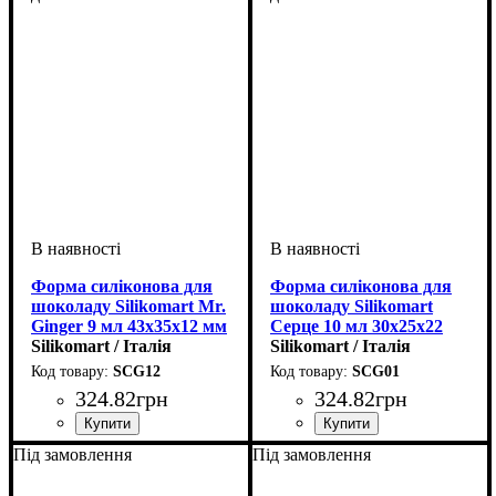
Форма силіконова для
Форма силіконова для
шоколаду Silikomart Mr.
шоколаду Silikomart
Ginger 9 мл 43х35х12 мм
Серце 10 мл 30х25х22
Silikomart / Італія
мм
Silikomart / Італія
SCG12
SCG01
324
.
82
грн
324
.
82
грн
Під замовлення
Під замовлення