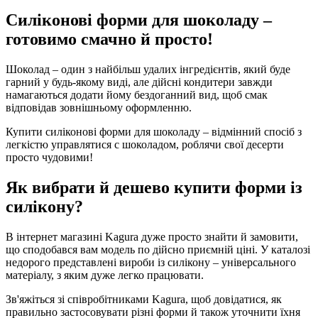
Силіконові форми для шоколаду –
готовимо смачно й просто!
Шоколад – один з найбільш удалих інгредієнтів, який буде
гарний у будь-якому виді, але дійсні кондитери завжди
намагаються додати йому бездоганний вид, щоб смак
відповідав зовнішньому оформленню.
Купити силіконові форми для шоколаду – відмінний спосіб з
легкістю управлятися с шоколадом, роблячи свої десерти
просто чудовими!
Як вибрати й дешево купити форми із
силікону?
В інтернет магазині Kagura дуже просто знайти й замовити,
що сподобався вам модель по дійсно приємній ціні. У каталозі
недорого представлені вироби із силікону – універсального
матеріалу, з яким дуже легко працювати.
Зв'яжіться зі співробітниками Kagura, щоб довідатися, як
правильно застосовувати різні форми й також уточнити їхня