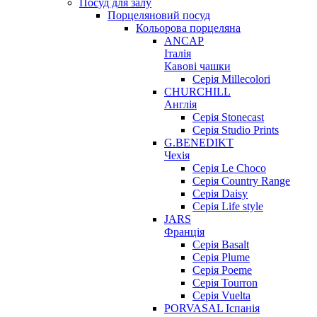
Посуд для залу
Порцеляновий посуд
Кольорова порцеляна
ANCAP
Італія
Кавові чашки
Серія Millecolori
CHURCHILL
Англія
Серія Stonecast
Серія Studio Prints
G.BENEDIKT
Чехія
Cерія Le Choco
Серія Country Range
Серія Daisy
Серія Life style
JARS
Франція
Серія Basalt
Серія Plume
Серія Poeme
Серія Tourron
Серія Vuelta
PORVASAL Іспанія