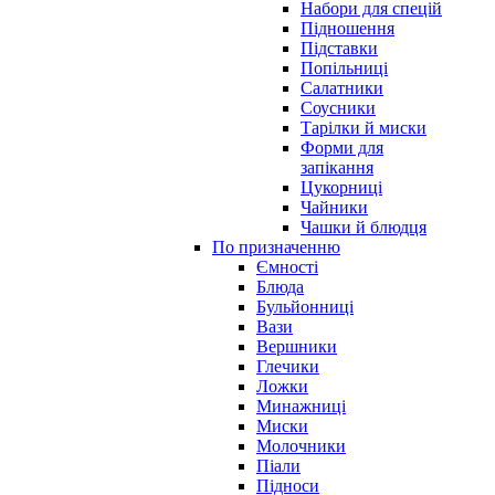
Набори для спецій
Підношення
Підставки
Попільниці
Салатники
Соусники
Тарілки й миски
Форми для
запікання
Цукорниці
Чайники
Чашки й блюдця
По призначенню
Ємності
Блюда
Бульйонниці
Вази
Вершники
Глечики
Ложки
Минажниці
Миски
Молочники
Піали
Підноси