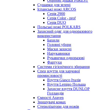
Обробні дошки FoREST
Сушарки для зелені
Іспанські ножі ARCOS
Серія 2900
Серія Color - prof
Серія DUO
Польські ножі POLKARS
Захисний одяг для одноразового
використання
Бахили
Головні убори
Маски захисні
Нарукавники
Рукавички одноразові
Фартухи
Системи гігієнічного збирання
Спец взуття для харчової
промисловості
Взуття Giasco Італія
Взуття Lemigo Польща
Захисне взуття DUNLOP
Голландія
Ємності Araven
Знищувачі комах
Стерилізатори для ножів