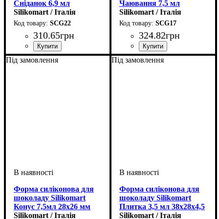
Сніданок 6,9 мл
Чаювання 7,5 мл
39х24,5х13 мм
Silikomart / Італія
43,6х29х15 мм
Silikomart / Італія
SCG22
SCG17
310
.
65
грн
324
.
82
грн
Під замовлення
Під замовлення
Форма силіконова для
Форма силіконова для
шоколаду Silikomart
шоколаду Silikomart
Конус 7,5мл 28х26 мм
Плитка 3,5 мл 38х28х4,5
Silikomart / Італія
мм
Silikomart / Італія