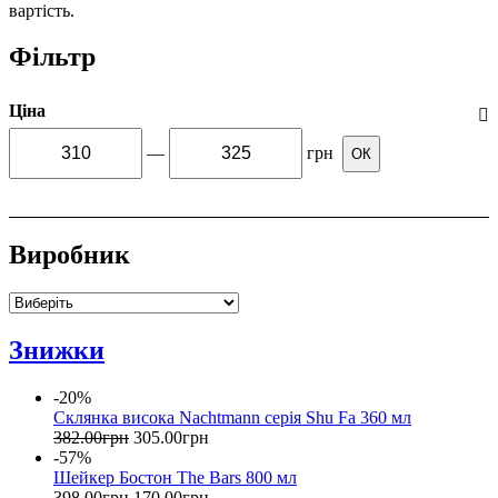
вартість.
Фільтр
Ціна
—
грн
ОК
Виробник
Знижки
-20%
Склянка висока Nachtmann серія Shu Fa 360 мл
382
.
00
грн
305
.
00
грн
-57%
Шейкер Бостон The Bars 800 мл
398
.
00
грн
170
.
00
грн