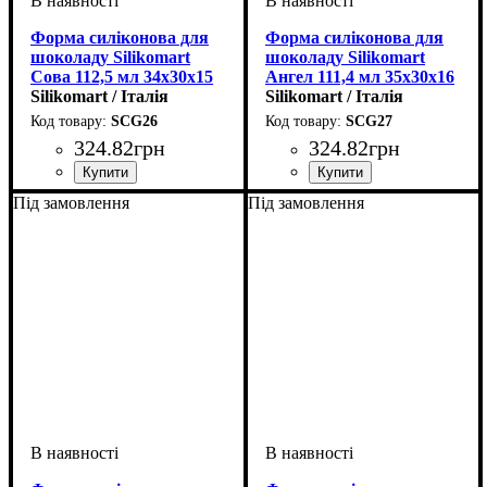
Форма силіконова для
Форма силіконова для
шоколаду Silikomart
шоколаду Silikomart
Сова 112,5 мл 34х30х15
Ангел 111,4 мл 35х30х16
мм
Silikomart / Італія
мм
Silikomart / Італія
SCG26
SCG27
324
.
82
грн
324
.
82
грн
Під замовлення
Під замовлення