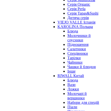
Серія Organic
Серія Perla
Серія Tapas&Sushi
Дитяча серія
VIEJO VALLE Іспанія
KAROLINA Польща
Блюда
Молочники й
соусники
Підношення
Салатники
Спецівники
Тарілки
Чайники
Чашки й блюдця
Інше
RIWALL Китай
Блюда
Вази
Ложки
Молочарі й
вершники
Набори для спецій
Піали