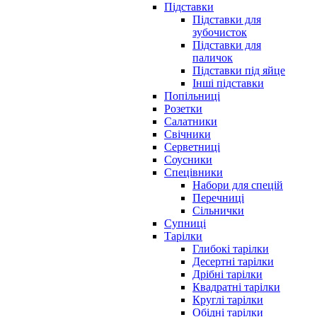
Підставки
Підставки для
зубочисток
Підставки для
паличок
Підставки під яйце
Інші підставки
Попільниці
Розетки
Салатники
Свічники
Серветниці
Соусники
Спецівники
Набори для спецій
Перечниці
Сільнички
Супниці
Тарілки
Глибокі тарілки
Десертні тарілки
Дрібні тарілки
Квадратні тарілки
Круглі тарілки
Обідні тарілки