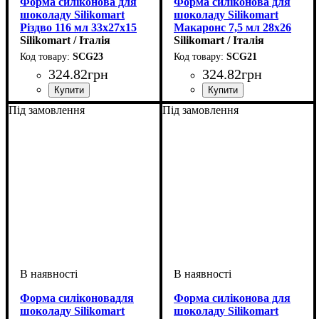
Форма силіконова для
Форма силіконова для
шоколаду Silikomart
шоколаду Silikomart
Різдво 116 мл 33х27х15
Макаронс 7,5 мл 28х26
мм
Silikomart / Італія
мм
Silikomart / Італія
SCG23
SCG21
324
.
82
грн
324
.
82
грн
Під замовлення
Під замовлення
Форма силіконовадля
Форма силіконова для
шоколаду Silikomart
шоколаду Silikomart