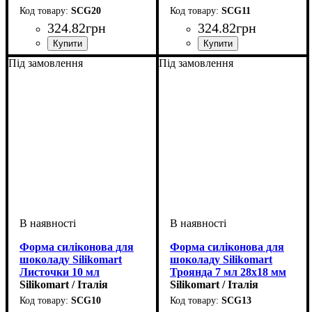
SCG20
SCG11
324
.
82
грн
324
.
82
грн
Під замовлення
Під замовлення
Форма силіконова для
Форма силіконова для
шоколаду Silikomart
шоколаду Silikomart
Листочки 10 мл
Троянда 7 мл 28х18 мм
51х23х14, 5 мм
Silikomart / Італія
Silikomart / Італія
SCG10
SCG13