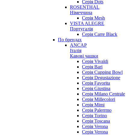
Серія Dots
ROSENTHAL
Німеччина
Серія Mesh
VISTA ALEGRE
Португалія
Серія Carre Black
По брендах
ANCAP
Італія
Кавові чашки
Cерія Vivaldi
Серія Bari
Серія Cupping Bowl
Серія Degustazione
Серія Favorita
Серія Giustina
Серія Milano Centrale
Серія Millecolori
Серія Mimi
Серія Palerrmo
Серія Torino
Серія Toscana
Серія Verona
Серія Verona