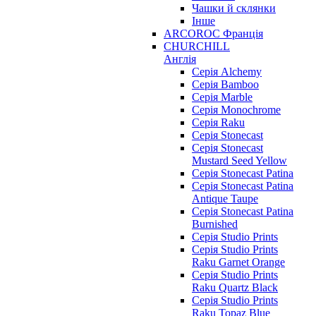
Чашки й склянки
Інше
ARCOROC Франція
CHURCHILL
Англія
Серія Alchemy
Серія Bamboo
Серія Marble
Серія Monochrome
Серія Raku
Серія Stonecast
Серія Stonecast
Mustard Seed Yellow
Серія Stonecast Patina
Серія Stonecast Patina
Antique Taupe
Серія Stonecast Patina
Burnished
Серія Studio Prints
Серія Studio Prints
Raku Garnet Orange
Серія Studio Prints
Raku Quartz Black
Серія Studio Prints
Raku Topaz Blue