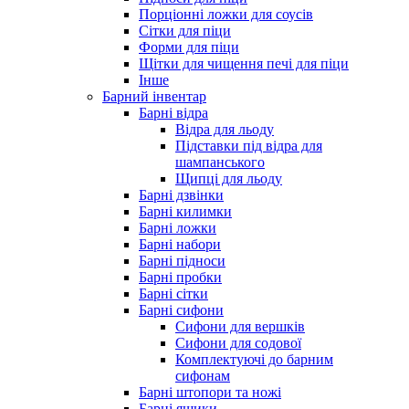
Порціонні ложки для соусів
Сітки для піци
Форми для піци
Щітки для чищення печі для піци
Інше
Барний інвентар
Барні відра
Відра для льоду
Підставки під відра для
шампанського
Щипці для льоду
Барні дзвінки
Барні килимки
Барні ложки
Барні набори
Барні підноси
Барні пробки
Барні сітки
Барні сифони
Сифони для вершків
Сифони для содової
Комплектуючі до барним
сифонам
Барні штопори та ножі
Барні ящики