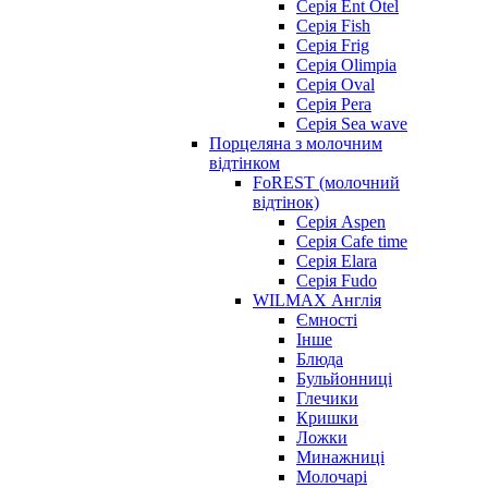
Серія Ent Otel
Серія Fish
Серія Frig
Серія Olimpia
Серія Oval
Серія Pera
Серія Sea wave
Порцеляна з молочним
відтінком
FoREST (молочний
відтінок)
Серія Aspen
Серія Cafe time
Серія Elara
Серія Fudo
WILMAX Англія
Ємності
Інше
Блюда
Бульйонниці
Глечики
Кришки
Ложки
Минажниці
Молочарі