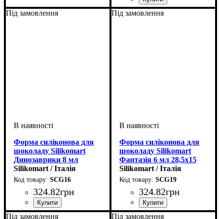
Під замовлення
Під замовлення
Форма силіконова для
Форма силіконова для
шоколаду Silikomart
шоколаду Silikomart
Динозаврики 8 мл
Фантазія 6 мл 28,5х15
40х33х16 мм
Silikomart / Італія
мм
Silikomart / Італія
SCG16
SCG19
324
.
82
грн
324
.
82
грн
Під замовлення
Під замовлення