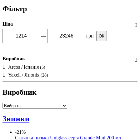
Фільтр
Ціна
—
грн
ОК
Виробник
Arcos / Іспанія
(5)
Yaxell / Японія
(28)
Виробник
Знижки
-21%
Склянка низька Uniglass серія Grande Mini 200 мл