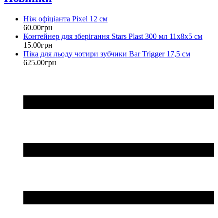
Ніж офіціанта Pixel 12 см
60
.
00
грн
Контейнер для зберігання Stars Plast 300 мл 11х8х5 см
15
.
00
грн
Піка для льоду чотири зубчики Bar Trigger 17,5 см
625
.
00
грн