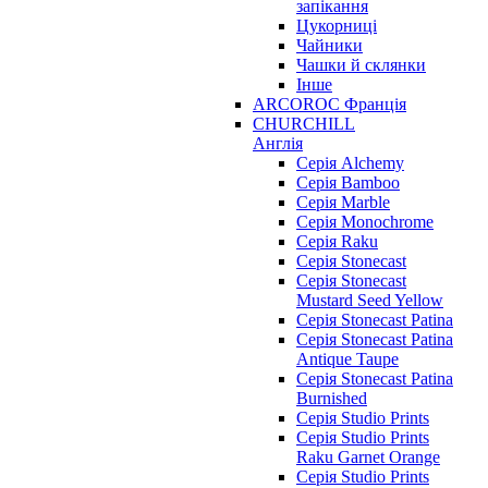
запікання
Цукорниці
Чайники
Чашки й склянки
Інше
ARCOROC Франція
CHURCHILL
Англія
Серія Alchemy
Серія Bamboo
Серія Marble
Серія Monochrome
Серія Raku
Серія Stonecast
Серія Stonecast
Mustard Seed Yellow
Серія Stonecast Patina
Серія Stonecast Patina
Antique Taupe
Серія Stonecast Patina
Burnished
Серія Studio Prints
Серія Studio Prints
Raku Garnet Orange
Серія Studio Prints