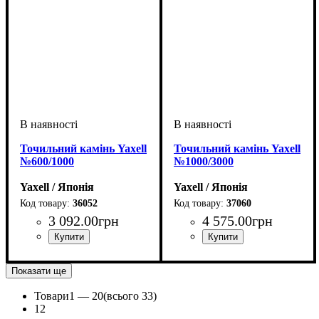
Точильний камінь Yaxell
Точильний камінь Yaxell
№600/1000
№1000/3000
Yaxell / Японія
Yaxell / Японія
36052
37060
3 092
.
00
грн
4 575
.
00
грн
Показати ще
Товари
1 —
20
(всього 33)
1
2