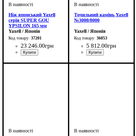
Ніж японський Yaxell
Точильний камінь Yaxell
серія SUPER GOU
№3000/8000
YPSILON 165 мм
Yaxell / Японія
Yaxell / Японія
37201
36053
23 246
.
00
грн
5 812
.
00
грн