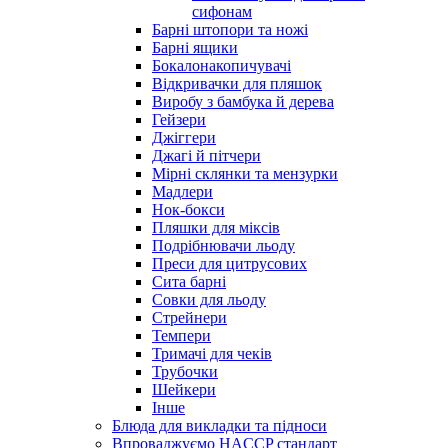
сифонам
Барні штопори та ножі
Барні ящики
Бокалонакопичувачі
Відкривачки для пляшок
Виробу з бамбука й дерева
Гейзери
Джіггери
Джагі й пітчери
Мірні склянки та мензурки
Мадлери
Нок-бокси
Пляшки для міксів
Подрібнювачи льоду
Преси для цитрусових
Сита барні
Совки для льоду
Стрейнери
Темпери
Тримачі для чеків
Трубочки
Шейкери
Інше
Блюда для викладки та підноси
Впроваджуємо HACCP стандарт