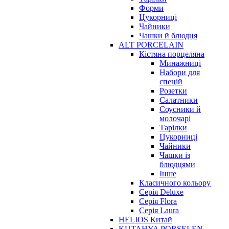
Форми
Цукорниці
Чайники
Чашки й блюдця
ALT PORCELAIN
Кістяна порцеляна
Минажниці
Набори для
спецій
Розетки
Салатники
Соусники й
молочарі
Тарілки
Цукорниці
Чайники
Чашки із
блюдцями
Інше
Класичного кольору
Серія Deluxe
Серія Flora
Серія Laura
HELIOS Китай
KUTAHYA PORSELEN