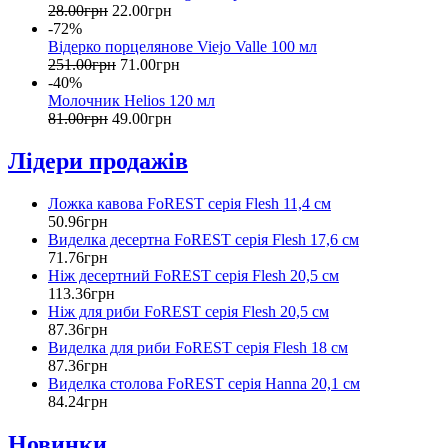
28
.
00
грн
22
.
00
грн
-72%
Відерко порцелянове Viejo Valle 100 мл
251
.
00
грн
71
.
00
грн
-40%
Молочник Helios 120 мл
81
.
00
грн
49
.
00
грн
Лідери продажів
Ложка кавова FoREST серія Flesh 11,4 см
50
.
96
грн
Виделка десертна FoREST серія Flesh 17,6 см
71
.
76
грн
Ніж десертний FoREST серія Flesh 20,5 см
113
.
36
грн
Ніж для риби FoREST серія Flesh 20,5 см
87
.
36
грн
Виделка для риби FoREST серія Flesh 18 см
87
.
36
грн
Виделка столова FoREST серія Hanna 20,1 см
84
.
24
грн
Новинки