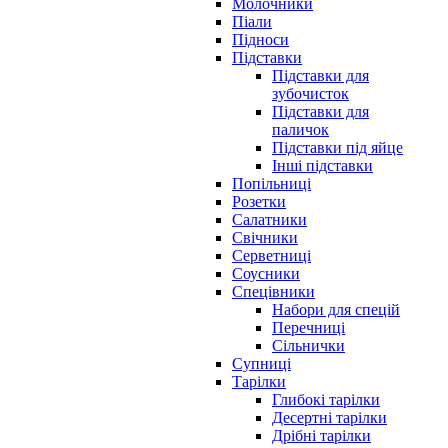
Молочники
Піали
Підноси
Підставки
Підставки для
зубочисток
Підставки для
паличок
Підставки під яйце
Інші підставки
Попільниці
Розетки
Салатники
Свічники
Серветниці
Соусники
Спецівники
Набори для спецій
Перечниці
Сільнички
Супниці
Тарілки
Глибокі тарілки
Десертні тарілки
Дрібні тарілки