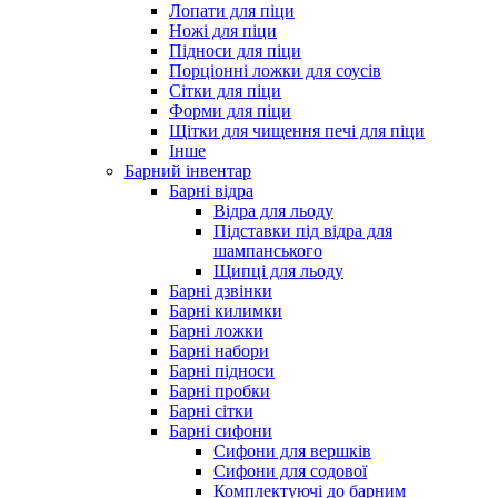
Лопати для піци
Ножі для піци
Підноси для піци
Порціонні ложки для соусів
Сітки для піци
Форми для піци
Щітки для чищення печі для піци
Інше
Барний інвентар
Барні відра
Відра для льоду
Підставки під відра для
шампанського
Щипці для льоду
Барні дзвінки
Барні килимки
Барні ложки
Барні набори
Барні підноси
Барні пробки
Барні сітки
Барні сифони
Сифони для вершків
Сифони для содової
Комплектуючі до барним