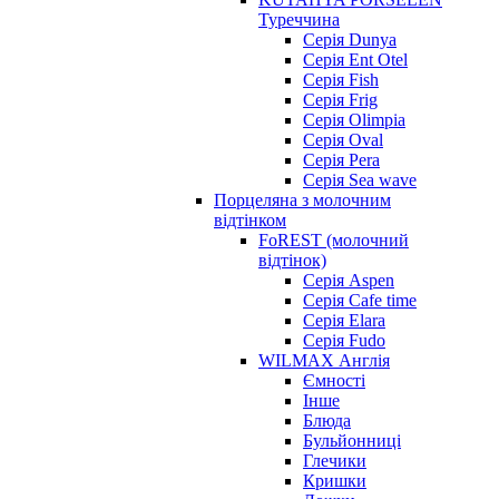
Туреччина
Серія Dunya
Серія Ent Otel
Серія Fish
Серія Frig
Серія Olimpia
Серія Oval
Серія Pera
Серія Sea wave
Порцеляна з молочним
відтінком
FoREST (молочний
відтінок)
Серія Aspen
Серія Cafe time
Серія Elara
Серія Fudo
WILMAX Англія
Ємності
Інше
Блюда
Бульйонниці
Глечики
Кришки