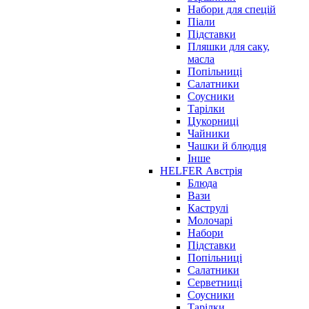
Набори для спецій
Піали
Підставки
Пляшки для саку,
масла
Попільниці
Салатники
Соусники
Тарілки
Цукорниці
Чайники
Чашки й блюдця
Інше
HELFER Австрія
Блюда
Вази
Каструлі
Молочарі
Набори
Підставки
Попільниці
Салатники
Серветниці
Соусники
Тарілки