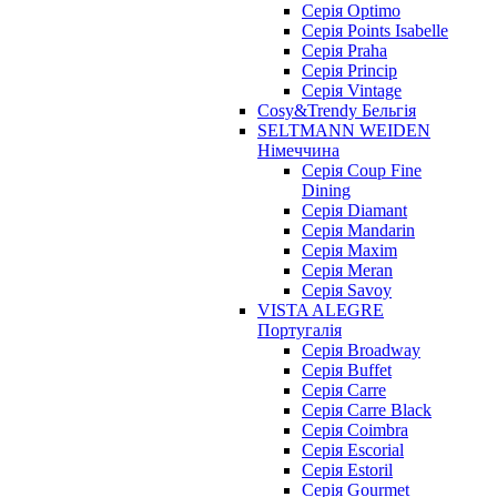
Серія Optimo
Серія Points Isabelle
Серія Praha
Серія Princip
Серія Vintage
Cosy&Trendy Бельгія
SELTMANN WEIDEN
Німеччина
Cерія Coup Fine
Dining
Cерія Diamant
Cерія Mandarin
Cерія Maxim
Серія Meran
Серія Savoy
VISTA ALEGRE
Португалія
Серія Broadway
Серія Buffet
Серія Carre
Серія Carre Black
Серія Coimbra
Серія Escorial
Серія Estoril
Серія Gourmet