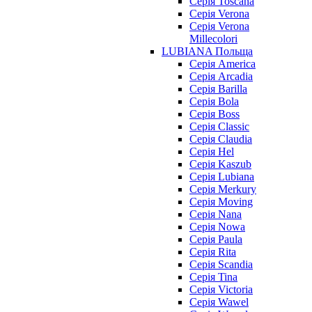
Серія Toscana
Серія Verona
Серія Verona
Millecolori
LUBIANA Польща
Серія America
Серія Arcadia
Серія Barilla
Серія Bola
Серія Boss
Серія Classic
Серія Claudia
Серія Hel
Серія Kaszub
Серія Lubiana
Серія Merkury
Серія Moving
Серія Nana
Серія Nowa
Серія Paula
Серія Rita
Серія Scandia
Серія Tina
Серія Victoria
Серія Wawel