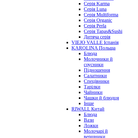
Серія Karma
Серія Luna
Серія Multiforma
Серія Organic
Серія Perla
Серія Tapas&Sushi
Дитяча серія
VIEJO VALLE Іспанія
KAROLINA Польща
Блюда
Молочники й
соусники
Підношення
Салатники
Спецівники
Тарілки
Чайники
Чашки й блюдця
Інше
RIWALL Китай
Блюда
Вази
Ложки
Молочарі й
вершники