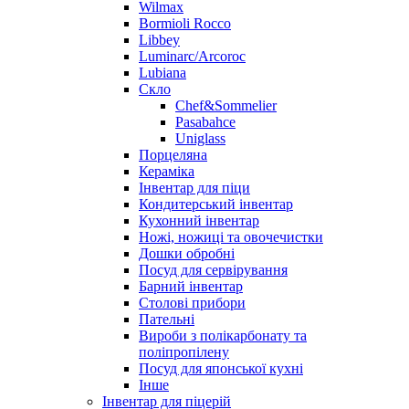
Wilmax
Bormioli Rocco
Libbey
Luminarc/Arcoroc
Lubiana
Скло
Chef&Sommelier
Pasabahce
Uniglass
Порцеляна
Кераміка
Інвентар для піци
Кондитерський інвентар
Кухонний інвентар
Ножі, ножиці та овочечистки
Дошки обробні
Посуд для сервірування
Барний інвентар
Столові прибори
Пательні
Вироби з полікарбонату та
поліпропілену
Посуд для японської кухні
Інше
Інвентар для піцерій