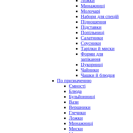
Ложки
Минажниці
Молочарі
Набори для спецій
Підношення
Підставки
Попільниці
Салатники
Соусники
Тарілки й миски
Форми для
запікання
Цукорниці
Чайники
Чашки й блюдця
По призначенню
Ємності
Блюда
Бульйонниці
Вази
Вершники
Глечики
Ложки
Минажниці
Миски