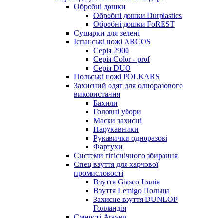
Обробні дошки
Обробні дошки Durplastics
Обробні дошки FoREST
Сушарки для зелені
Іспанські ножі ARCOS
Серія 2900
Серія Color - prof
Серія DUO
Польські ножі POLKARS
Захисний одяг для одноразового
використання
Бахили
Головні убори
Маски захисні
Нарукавники
Рукавички одноразові
Фартухи
Системи гігієнічного збирання
Спец взуття для харчової
промисловості
Взуття Giasco Італія
Взуття Lemigo Польща
Захисне взуття DUNLOP
Голландія
Ємності Araven