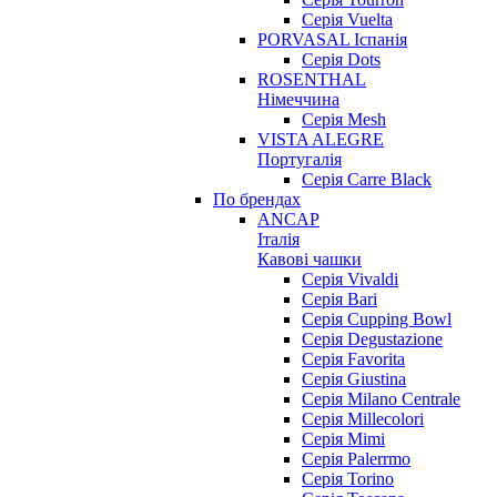
Серія Vuelta
PORVASAL Іспанія
Серія Dots
ROSENTHAL
Німеччина
Серія Mesh
VISTA ALEGRE
Португалія
Серія Carre Black
По брендах
ANCAP
Італія
Кавові чашки
Cерія Vivaldi
Серія Bari
Серія Cupping Bowl
Серія Degustazione
Серія Favorita
Серія Giustina
Серія Milano Centrale
Серія Millecolori
Серія Mimi
Серія Palerrmo
Серія Torino