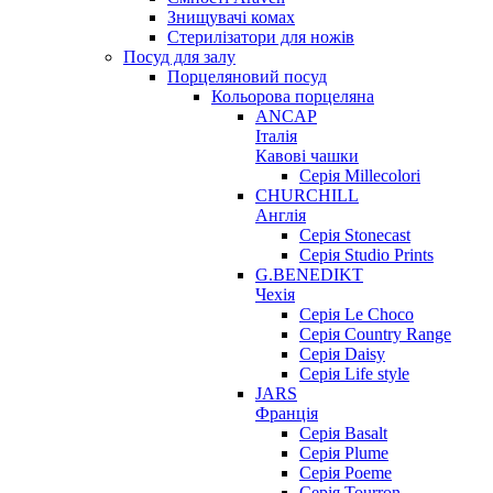
Знищувачі комах
Стерилізатори для ножів
Посуд для залу
Порцеляновий посуд
Кольорова порцеляна
ANCAP
Італія
Кавові чашки
Серія Millecolori
CHURCHILL
Англія
Серія Stonecast
Серія Studio Prints
G.BENEDIKT
Чехія
Cерія Le Choco
Серія Country Range
Серія Daisy
Серія Life style
JARS
Франція
Серія Basalt
Серія Plume
Серія Poeme
Серія Tourron