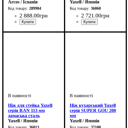
Arcos / Іспанія
Yaxell / Японія
289904
36060
2 888
.
00
грн
2 721
.
00
грн
Ніж для стейка Yaxell
Ніж кухарський Yaxell
серія RAN 113 мм
серія SUPER GOU 200
дамаська сталь
мм
Yaxell / Японія
Yaxell / Японія
36013
37100