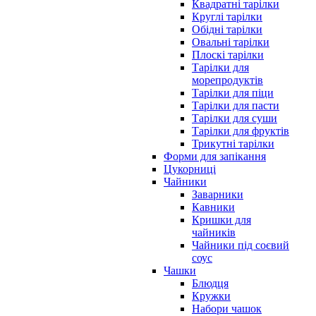
Квадратні тарілки
Круглі тарілки
Обідні тарілки
Овальні тарілки
Плоскі тарілки
Тарілки для
морепродуктів
Тарілки для піци
Тарілки для пасти
Тарілки для суши
Тарілки для фруктів
Трикутні тарілки
Форми для запікання
Цукорниці
Чайники
Заварники
Кавники
Кришки для
чайників
Чайники під соєвий
соус
Чашки
Блюдця
Кружки
Набори чашок