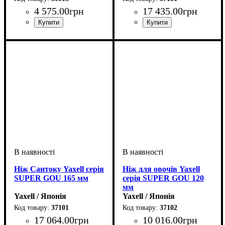
4 575
.
00
грн
17 435
.
00
грн
Ніж Сантоку Yaxell серія
Ніж для овочів Yaxell
SUPER GOU 165 мм
серія SUPER GOU 120
мм
Yaxell / Японія
Yaxell / Японія
37101
37102
17 064
.
00
грн
10 016
.
00
грн