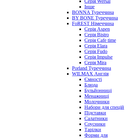
Серія Wersal
Інше
BONNA Туреччина
BY BONE Туреччина
FoREST Німеччина
Серія Aspen
Серія Bistro
Серія Cafe time
Серія Elara
Серія Fudo
Серія Impulse
Серія Mira
Porland Туреччина
WILMAX Англія
Ємності
Блюда
Бульйонниці
Менажниці
Молочники
Набори для спецій
Підставки
Салатники
Соусники
Тарілки
Форми для