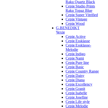
Raku Quartz Black
Серія Studio Prints
Raku Topaz Blue
Серія Super Vitrified
Серія Vintage
Серія Wood
G.BENEDIKT
Чехія
Cерія Active
Cерія Essklasse
Cерія Essklasse-
Melodie
Cерія Indigo
Cерія Nami
Cерія Pure line
Серія Basic
Серія Country Range
Серія Daisy
Серія Diana
Серія Excellency
Серія Granit
Серія Isabelle
Серія Josefine
Серія Life style
Серія Melodie