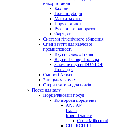
використання
Бахили
Головні убори
Маски захисні
Нарукавники
Рукавички одноразові
Фартухи
Системи гігієнічного збирання
Спец взуття для харчової
промисловості
Взуття Giasco Італія
Взуття Lemigo Польща
Захисне взуття DUNLOP
Голландія
Ємності Araven
Знищувачі комах
Стерилізатори для ножів
Посуд для залу
Порцеляновий посуд
Кольорова порцеляна
ANCAP
Італія
Кавові чашки
Серія Millecolori
CHURCHILL