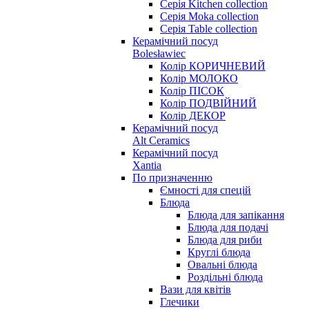
Серія Kitchen collection
Серія Moka collection
Серія Table collection
Керамічний посуд
Bolesławiec
Колір КОРИЧНЕВИЙ
Колір МОЛОКО
Колір ПІСОК
Колір ПОДВІЙНИЙ
Колір ДЕКОР
Керамічний посуд
Alt Ceramics
Керамічний посуд
Xantia
По призначенню
Ємності для спецій
Блюда
Блюда для запікання
Блюда для подачі
Блюда для риби
Круглі блюда
Овальні блюда
Роздільні блюда
Вази для квітів
Глечики