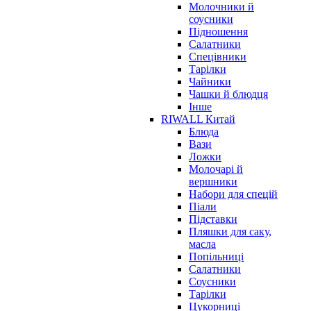
Молочники й
соусники
Підношення
Салатники
Спецівники
Тарілки
Чайники
Чашки й блюдця
Інше
RIWALL Китай
Блюда
Вази
Ложки
Молочарі й
вершники
Набори для спецій
Піали
Підставки
Пляшки для саку,
масла
Попільниці
Салатники
Соусники
Тарілки
Цукорниці