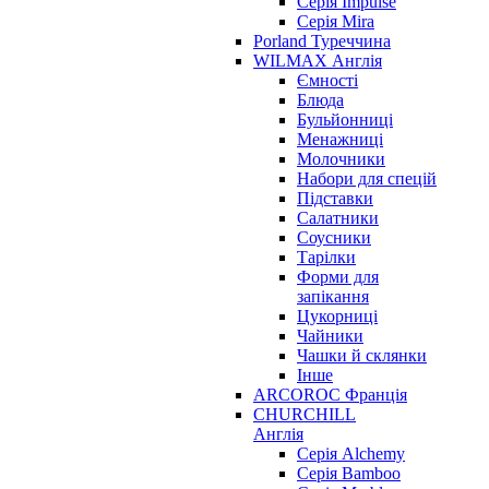
Серія Impulse
Серія Mira
Porland Туреччина
WILMAX Англія
Ємності
Блюда
Бульйонниці
Менажниці
Молочники
Набори для спецій
Підставки
Салатники
Соусники
Тарілки
Форми для
запікання
Цукорниці
Чайники
Чашки й склянки
Інше
ARCOROC Франція
CHURCHILL
Англія
Серія Alchemy
Серія Bamboo