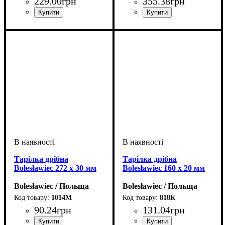
229
.
00
грн
355
.
38
грн
Тарілка дрібна
Тарілка дрібна
Bolesławiec 272 x 30 мм
Bolesławiec 160 x 20 мм
Bolesławiec / Польща
Bolesławiec / Польща
1014М
818К
90
.
24
грн
131
.
04
грн