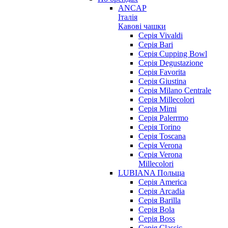
ANCAP
Італія
Кавові чашки
Cерія Vivaldi
Серія Bari
Серія Cupping Bowl
Серія Degustazione
Серія Favorita
Серія Giustina
Серія Milano Centrale
Серія Millecolori
Серія Mimi
Серія Palerrmo
Серія Torino
Серія Toscana
Серія Verona
Серія Verona
Millecolori
LUBIANA Польща
Серія America
Серія Arcadia
Серія Barilla
Серія Bola
Серія Boss
Серія Classic