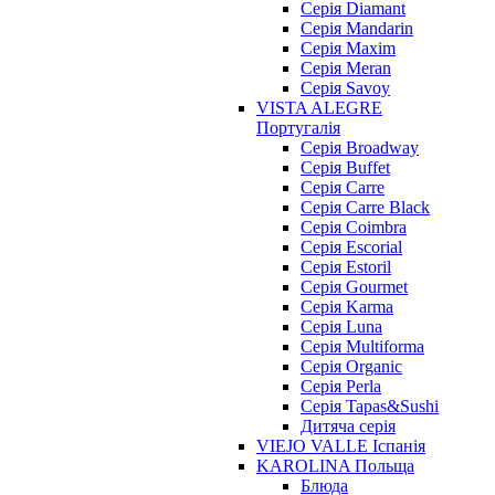
Cерія Diamant
Cерія Mandarin
Cерія Maxim
Серія Meran
Серія Savoy
VISTA ALEGRE
Португалія
Серія Broadway
Серія Buffet
Серія Carre
Серія Carre Black
Серія Coimbra
Серія Escorial
Серія Estoril
Серія Gourmet
Серія Karma
Серія Luna
Серія Multiforma
Серія Organic
Серія Perla
Серія Tapas&Sushi
Дитяча серія
VIEJO VALLE Іспанія
KAROLINA Польща
Блюда