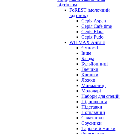
відтінком
FoREST (молочний
відтінок)
Серія Aspen
Серія Cafe time
Серія Elara
Серія Fudo
WILMAX Англія
Ємності
Інше
Блюда
Бульйонниці
Глечики
Кришки
Ложки
Минажниці
Молочарі
Набори для спецій
Підношення
Підставки
Попільниці
Салатники
Соусники
Тарілки й миски
Форми для