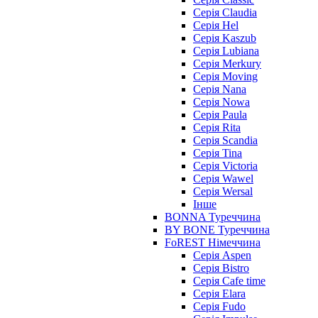
Серія Claudia
Серія Hel
Серія Kaszub
Серія Lubiana
Серія Merkury
Серія Moving
Серія Nana
Серія Nowa
Серія Paula
Серія Rita
Серія Scandia
Серія Tina
Серія Victoria
Серія Wawel
Серія Wersal
Інше
BONNA Туреччина
BY BONE Туреччина
FoREST Німеччина
Серія Aspen
Серія Bistro
Серія Cafe time
Серія Elara
Серія Fudo