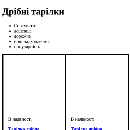
Дрібні тарілки
Сортувати:
дешевше
дорожче
нові надходження
популярність
Тарілка дрібна
Тарілка дрібна