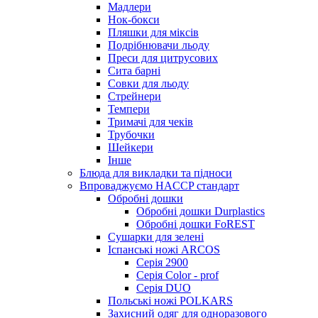
Мадлери
Нок-бокси
Пляшки для міксів
Подрібнювачи льоду
Преси для цитрусових
Сита барні
Совки для льоду
Стрейнери
Темпери
Тримачі для чеків
Трубочки
Шейкери
Інше
Блюда для викладки та підноси
Впроваджуємо HACCP стандарт
Обробні дошки
Обробні дошки Durplastics
Обробні дошки FoREST
Сушарки для зелені
Іспанські ножі ARCOS
Серія 2900
Серія Color - prof
Серія DUO
Польські ножі POLKARS
Захисний одяг для одноразового