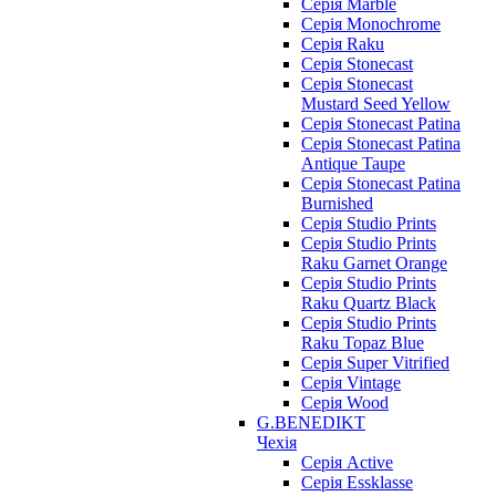
Серія Marble
Серія Monochrome
Серія Raku
Серія Stonecast
Серія Stonecast
Mustard Seed Yellow
Серія Stonecast Patina
Серія Stonecast Patina
Antique Taupe
Серія Stonecast Patina
Burnished
Серія Studio Prints
Серія Studio Prints
Raku Garnet Orange
Серія Studio Prints
Raku Quartz Black
Серія Studio Prints
Raku Topaz Blue
Серія Super Vitrified
Серія Vintage
Серія Wood
G.BENEDIKT
Чехія
Cерія Active
Cерія Essklasse