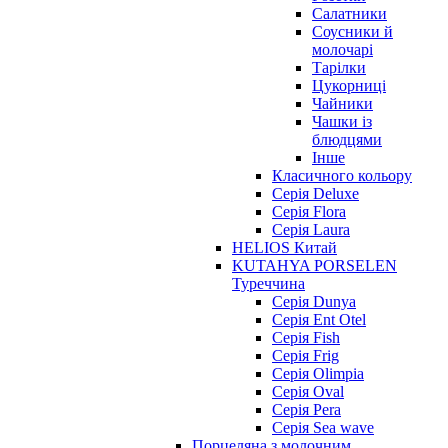
Салатники
Соусники й
молочарі
Тарілки
Цукорниці
Чайники
Чашки із
блюдцями
Інше
Класичного кольору
Серія Deluxe
Серія Flora
Серія Laura
HELIOS Китай
KUTAHYA PORSELEN
Туреччина
Серія Dunya
Серія Ent Otel
Серія Fish
Серія Frig
Серія Olimpia
Серія Oval
Серія Pera
Серія Sea wave
Порцеляна з молочним