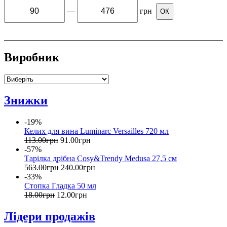
—
грн
ОК
Виробник
Знижки
-19%
Келих для вина Luminarc Versailles 720 мл
113
.
00
грн
91
.
00
грн
-57%
Тарілка дрібна Cosy&Trendy Medusa 27,5 см
563
.
00
грн
240
.
00
грн
-33%
Стопка Гладка 50 мл
18
.
00
грн
12
.
00
грн
Лідери продажів