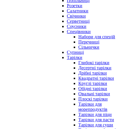
Попільниці
Розетки
Салатники
Свічники
Серветниці
Соусники
Спецівники
Набори для спецій
Перечниці
Сільнички
Супниці
Тарілки
Глибокі тарілки
Десертні тарілки
Дрібні тарілки
Квадратні тарілки
Круглі тарілки
Обідні тарілки
Овальні тарілки
Плоскі тарілки
Тарілки для
морепродуктів
Тарілки для піци
Тарілки для пасти
Тарілки для суши