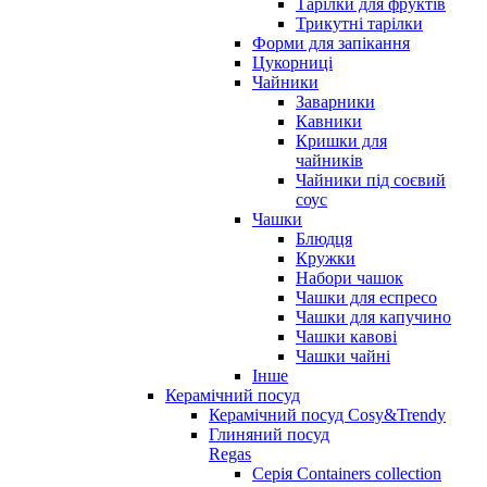
Тарілки для фруктів
Трикутні тарілки
Форми для запікання
Цукорниці
Чайники
Заварники
Кавники
Кришки для
чайників
Чайники під соєвий
соус
Чашки
Блюдця
Кружки
Набори чашок
Чашки для еспресо
Чашки для капучино
Чашки кавові
Чашки чайні
Інше
Керамічний посуд
Керамічний посуд Cosy&Trendy
Глиняний посуд
Regas
Серія Containers collection