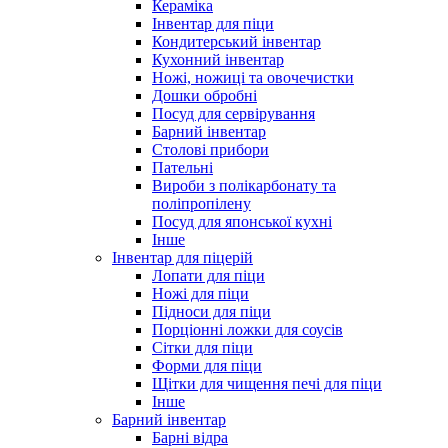
Кераміка
Інвентар для піци
Кондитерський інвентар
Кухонний інвентар
Ножі, ножиці та овочечистки
Дошки обробні
Посуд для сервірування
Барний інвентар
Столові прибори
Пательні
Вироби з полікарбонату та
поліпропілену
Посуд для японської кухні
Інше
Інвентар для піцерій
Лопати для піци
Ножі для піци
Підноси для піци
Порціонні ложки для соусів
Сітки для піци
Форми для піци
Щітки для чищення печі для піци
Інше
Барний інвентар
Барні відра