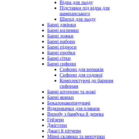
Відра для льоду
Підставки під відра для
шампанського
Щипці для льоду
Барні дзвінки
Барні килимки
Барні ложки
Барні набори
Барні підноси
Барні пробки
Барні сітки
Барні сифони
Сифони для вершків
Сифони для содової
Комплектуючі до барним
сифонам
Барні штопори та ножі
Барні ящики
Бокалонакопичувачі
Відкривачки для пляшок
Виробу з бамбука й дерева
Гейзери
Джіггери
Джагі й пітчери
Мірні склянки та мензурки