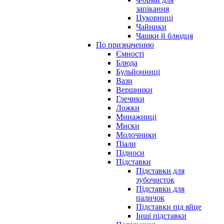
запікання
Цукорниці
Чайники
Чашки й блюдця
По призначенню
Ємності
Блюда
Бульйонниці
Вази
Вершники
Глечики
Ложки
Минажниці
Миски
Молочники
Піали
Підноси
Підставки
Підставки для
зубочисток
Підставки для
паличок
Підставки під яйце
Інші підставки