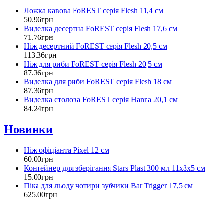
Ложка кавова FoREST серія Flesh 11,4 см
50
.
96
грн
Виделка десертна FoREST серія Flesh 17,6 см
71
.
76
грн
Ніж десертний FoREST серія Flesh 20,5 см
113
.
36
грн
Ніж для риби FoREST серія Flesh 20,5 см
87
.
36
грн
Виделка для риби FoREST серія Flesh 18 см
87
.
36
грн
Виделка столова FoREST серія Hanna 20,1 см
84
.
24
грн
Новинки
Ніж офіціанта Pixel 12 см
60
.
00
грн
Контейнер для зберігання Stars Plast 300 мл 11х8х5 см
15
.
00
грн
Піка для льоду чотири зубчики Bar Trigger 17,5 см
625
.
00
грн