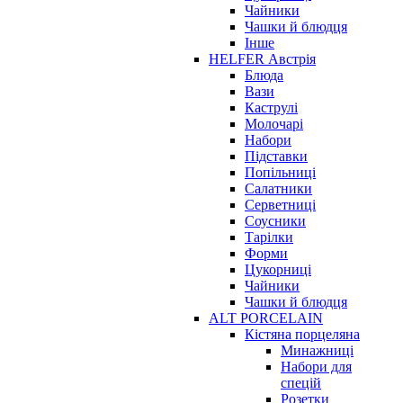
Чайники
Чашки й блюдця
Інше
HELFER Австрія
Блюда
Вази
Каструлі
Молочарі
Набори
Підставки
Попільниці
Салатники
Серветниці
Соусники
Тарілки
Форми
Цукорниці
Чайники
Чашки й блюдця
ALT PORCELAIN
Кістяна порцеляна
Минажниці
Набори для
спецій
Розетки