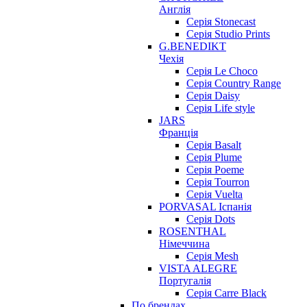
Англія
Серія Stonecast
Серія Studio Prints
G.BENEDIKT
Чехія
Cерія Le Choco
Серія Country Range
Серія Daisy
Серія Life style
JARS
Франція
Серія Basalt
Серія Plume
Серія Poeme
Серія Tourron
Серія Vuelta
PORVASAL Іспанія
Серія Dots
ROSENTHAL
Німеччина
Серія Mesh
VISTA ALEGRE
Португалія
Серія Carre Black
По брендах