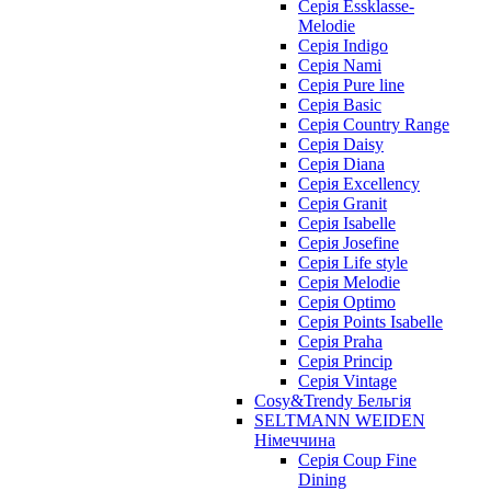
Cерія Essklasse-
Melodie
Cерія Indigo
Cерія Nami
Cерія Pure line
Серія Basic
Серія Country Range
Серія Daisy
Серія Diana
Серія Excellency
Серія Granit
Серія Isabelle
Серія Josefine
Серія Life style
Серія Melodie
Серія Optimo
Серія Points Isabelle
Серія Praha
Серія Princip
Серія Vintage
Cosy&Trendy Бельгія
SELTMANN WEIDEN
Німеччина
Cерія Coup Fine
Dining