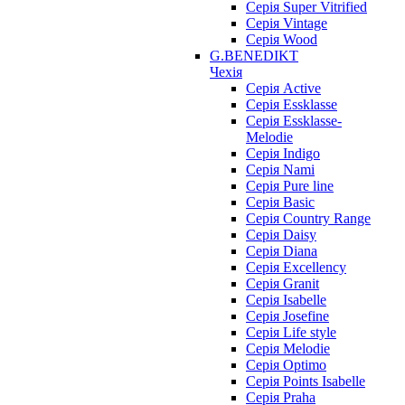
Серія Super Vitrified
Серія Vintage
Серія Wood
G.BENEDIKT
Чехія
Cерія Active
Cерія Essklasse
Cерія Essklasse-
Melodie
Cерія Indigo
Cерія Nami
Cерія Pure line
Серія Basic
Серія Country Range
Серія Daisy
Серія Diana
Серія Excellency
Серія Granit
Серія Isabelle
Серія Josefine
Серія Life style
Серія Melodie
Серія Optimo
Серія Points Isabelle
Серія Praha