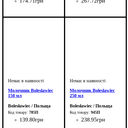
174
.
71
грн
267
.
72
грн
Молочник Boleslawiec
Молочник Boleslawiec
150 мл
250 мл
Bolesławiec / Польща
Bolesławiec / Польща
785П
945П
139
.
80
грн
238
.
95
грн