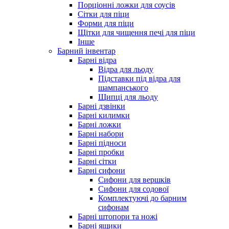
Порціонні ложки для соусів
Сітки для піци
Форми для піци
Щітки для чищення печі для піци
Інше
Барний інвентар
Барні відра
Відра для льоду
Підставки під відра для
шампанського
Щипці для льоду
Барні дзвінки
Барні килимки
Барні ложки
Барні набори
Барні підноси
Барні пробки
Барні сітки
Барні сифони
Сифони для вершків
Сифони для содової
Комплектуючі до барним
сифонам
Барні штопори та ножі
Барні ящики