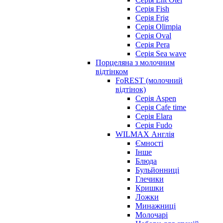
Серія Fish
Серія Frig
Серія Olimpia
Серія Oval
Серія Pera
Серія Sea wave
Порцеляна з молочним
відтінком
FoREST (молочний
відтінок)
Серія Aspen
Серія Cafe time
Серія Elara
Серія Fudo
WILMAX Англія
Ємності
Інше
Блюда
Бульйонниці
Глечики
Кришки
Ложки
Минажниці
Молочарі