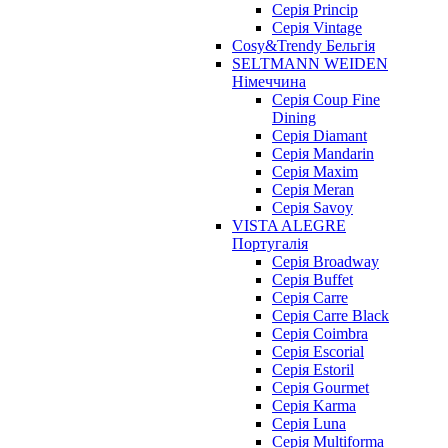
Серія Princip
Серія Vintage
Cosy&Trendy Бельгія
SELTMANN WEIDEN
Німеччина
Cерія Coup Fine
Dining
Cерія Diamant
Cерія Mandarin
Cерія Maxim
Серія Meran
Серія Savoy
VISTA ALEGRE
Португалія
Серія Broadway
Серія Buffet
Серія Carre
Серія Carre Black
Серія Coimbra
Серія Escorial
Серія Estoril
Серія Gourmet
Серія Karma
Серія Luna
Серія Multiforma