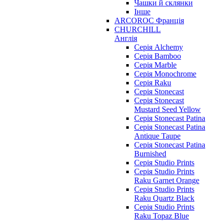
Чашки й склянки
Інше
ARCOROC Франція
CHURCHILL
Англія
Серія Alchemy
Серія Bamboo
Серія Marble
Серія Monochrome
Серія Raku
Серія Stonecast
Серія Stonecast
Mustard Seed Yellow
Серія Stonecast Patina
Серія Stonecast Patina
Antique Taupe
Серія Stonecast Patina
Burnished
Серія Studio Prints
Серія Studio Prints
Raku Garnet Orange
Серія Studio Prints
Raku Quartz Black
Серія Studio Prints
Raku Topaz Blue