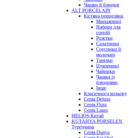
Чашки й блюдця
ALT PORCELAIN
Кістяна порцеляна
Минажниці
Набори для
спецій
Розетки
Салатники
Соусники й
молочарі
Тарілки
Цукорниці
Чайники
Чашки із
блюдцями
Інше
Класичного кольору
Серія Deluxe
Серія Flora
Серія Laura
HELIOS Китай
KUTAHYA PORSELEN
Туреччина
Серія Dunya
Серія Ent Otel