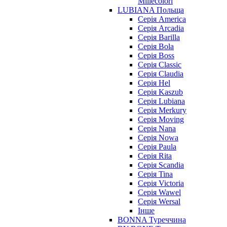
Millecolori
LUBIANA Польща
Серія America
Серія Arcadia
Серія Barilla
Серія Bola
Серія Boss
Серія Classic
Серія Claudia
Серія Hel
Серія Kaszub
Серія Lubiana
Серія Merkury
Серія Moving
Серія Nana
Серія Nowa
Серія Paula
Серія Rita
Серія Scandia
Серія Tina
Серія Victoria
Серія Wawel
Серія Wersal
Інше
BONNA Туреччина