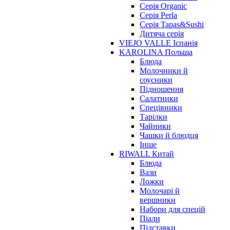
Серія Organic
Серія Perla
Серія Tapas&Sushi
Дитяча серія
VIEJO VALLE Іспанія
KAROLINA Польща
Блюда
Молочники й
соусники
Підношення
Салатники
Спецівники
Тарілки
Чайники
Чашки й блюдця
Інше
RIWALL Китай
Блюда
Вази
Ложки
Молочарі й
вершники
Набори для спецій
Піали
Підставки