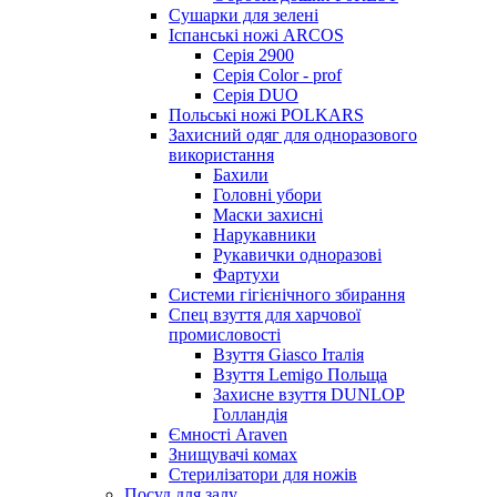
Сушарки для зелені
Іспанські ножі ARCOS
Серія 2900
Серія Color - prof
Серія DUO
Польські ножі POLKARS
Захисний одяг для одноразового
використання
Бахили
Головні убори
Маски захисні
Нарукавники
Рукавички одноразові
Фартухи
Системи гігієнічного збирання
Спец взуття для харчової
промисловості
Взуття Giasco Італія
Взуття Lemigo Польща
Захисне взуття DUNLOP
Голландія
Ємності Araven
Знищувачі комах
Стерилізатори для ножів
Посуд для залу