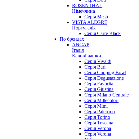
ROSENTHAL
Німеччина
Серія Mesh
VISTA ALEGRE
Португалія
Серія Carre Black
По брендах
ANCAP
Італія
Кавові чашки
Cерія Vivaldi
Серія Bari
Серія Cupping Bowl
Серія Degustazione
Серія Favorita
Серія Giustina
Серія Milano Centrale
Серія Millecolori
Серія Mimi
Серія Palerrmo
Серія Torino
Серія Toscana
Серія Verona
Серія Verona