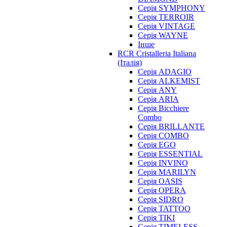
Серія SYMPHONY
Серія TERROIR
Серія VINTAGE
Серія WAYNE
Інше
RCR Cristalleria Italiana
(Італія)
Серія ADAGIO
Серія ALKEMIST
Серія ANY
Серія ARIA
Серія Bicchiere
Combo
Серія BRILLANTE
Серія COMBO
Серія EGO
Серія ESSENTIAL
Серія INVINO
Серія MARILYN
Серія OASIS
Серія OPERA
Серія SIDRO
Серія TATTOO
Серія TIKI
Серія TIMELESS