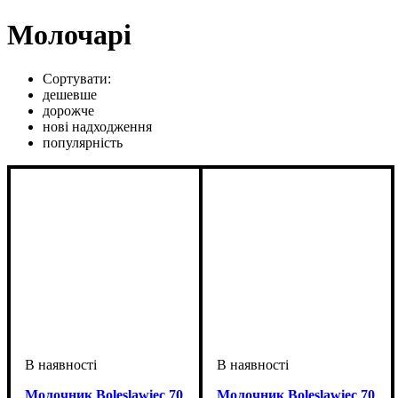
Молочарі
Сортувати:
дешевше
дорожче
нові надходження
популярність
Молочник Boleslawiec 70
Молочник Boleslawiec 70