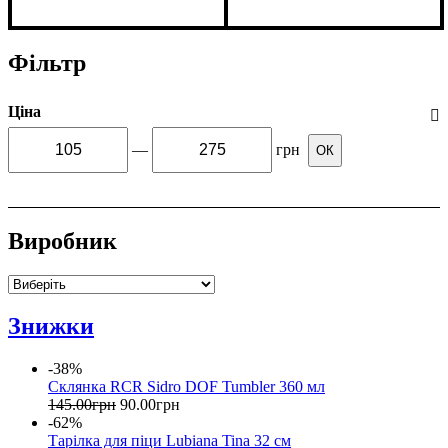
Фільтр
Ціна
—
грн
ОК
Виробник
Знижки
-38%
Склянка RCR Sidro DOF Tumbler 360 мл
145
.
00
грн
90
.
00
грн
-62%
Тарілка для піци Lubiana Tina 32 см