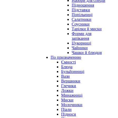
Набори для спецій
Підношення
Підставки
Попільниці
Салатники
Соусники
Тарілки й миски
Форми для
запікання
Цукорниці
Чайники
Чашки й блюдця
По призначенню
Ємності
Блюда
Бульйонниці
Вази
Вершники
Глечики
Ложки
Минажниці
Миски
Молочники
Піали
Підноси