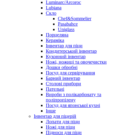
Luminarc/Arcoroc
Lubiana
Скло
Chef&Sommelier
Pasabahce
Uniglass
Порцеляна
Кераміка
Інвентар для піци
Кондитерський інвентар
Кухонний інвентар
Ножі, ножиці та овочечистки
Дошки обробні
Посуд для сервірування
Барний інвентар
Столові прибори
Пательні
Вироби з полікарбонату та
поліпропілену
Посуд для японської кухні
Інше
Інвентар для піцерій
Лопати для піци
Ножі для піци
Підноси для піци