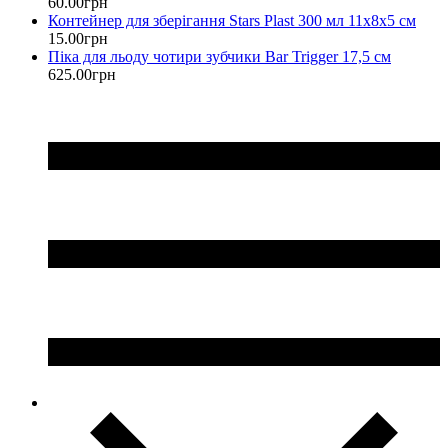
60
.
00
грн
Контейнер для зберігання Stars Plast 300 мл 11х8х5 см
15
.
00
грн
Піка для льоду чотири зубчики Bar Trigger 17,5 см
625
.
00
грн