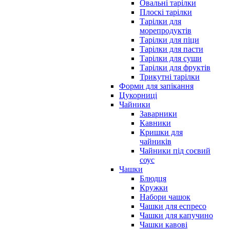
Овальні тарілки
Плоскі тарілки
Тарілки для
морепродуктів
Тарілки для піци
Тарілки для пасти
Тарілки для суши
Тарілки для фруктів
Трикутні тарілки
Форми для запікання
Цукорниці
Чайники
Заварники
Кавники
Кришки для
чайників
Чайники під соєвий
соус
Чашки
Блюдця
Кружки
Набори чашок
Чашки для еспресо
Чашки для капучино
Чашки кавові