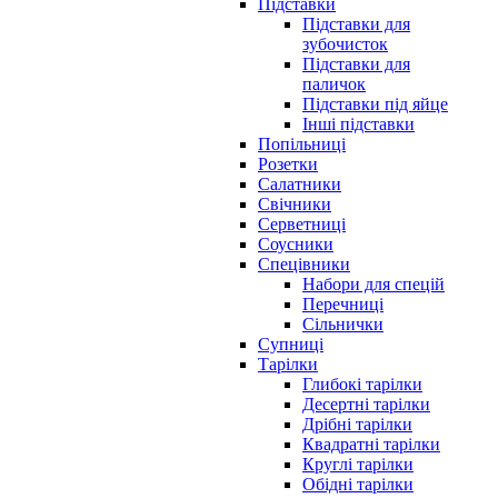
Підставки
Підставки для
зубочисток
Підставки для
паличок
Підставки під яйце
Інші підставки
Попільниці
Розетки
Салатники
Свічники
Серветниці
Соусники
Спецівники
Набори для спецій
Перечниці
Сільнички
Супниці
Тарілки
Глибокі тарілки
Десертні тарілки
Дрібні тарілки
Квадратні тарілки
Круглі тарілки
Обідні тарілки