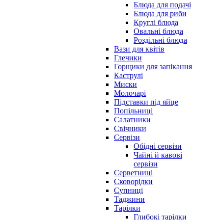
Блюда для подачі
Блюда для риби
Круглі блюда
Овальні блюда
Роздільні блюда
Вази для квітів
Глечики
Горщики для запікання
Каструлі
Миски
Молочарі
Підставки під яйце
Попільниці
Салатники
Свічники
Сервізи
Обідні сервізи
Чайні й кавові
сервізи
Серветниці
Сковорідки
Супниці
Таджини
Тарілки
Глибокі тарілки