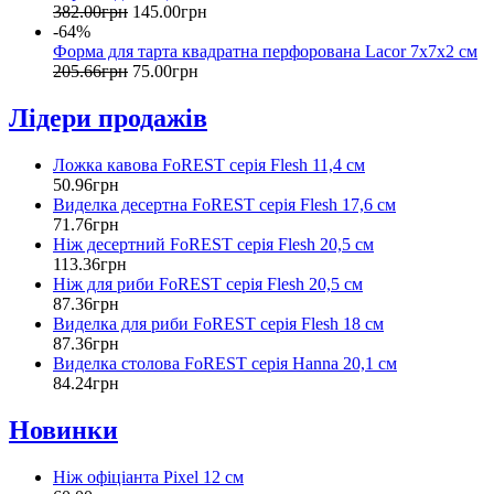
382
.
00
грн
145
.
00
грн
-64%
Форма для тарта квадратна перфорована Lacor 7х7х2 см
205
.
66
грн
75
.
00
грн
Лідери продажів
Ложка кавова FoREST серія Flesh 11,4 см
50
.
96
грн
Виделка десертна FoREST серія Flesh 17,6 см
71
.
76
грн
Ніж десертний FoREST серія Flesh 20,5 см
113
.
36
грн
Ніж для риби FoREST серія Flesh 20,5 см
87
.
36
грн
Виделка для риби FoREST серія Flesh 18 см
87
.
36
грн
Виделка столова FoREST серія Hanna 20,1 см
84
.
24
грн
Новинки
Ніж офіціанта Pixel 12 см