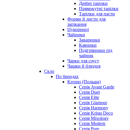
Дрібні тарілки
Прямокутні тарілки
Тарілки для пасти
Форми й листи для
запікання
Цукорниці
Чайники
Заварники
Кавники
Підігрівники під
чайник
Чарки для соусу
Чашки й блюдця
Скло
По брендах
Krosno (Польща)
Серія Avant Garde
Серія Duet
Серія Elite
Серія Glamour
Серія Harmony
Серія Krista Deco
Серія Mixology
Серія Modern
Серія Pure