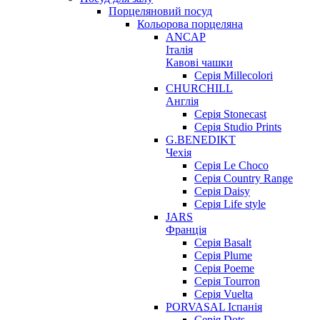
Порцеляновий посуд
Кольорова порцеляна
ANCAP
Італія
Кавові чашки
Серія Millecolori
CHURCHILL
Англія
Серія Stonecast
Серія Studio Prints
G.BENEDIKT
Чехія
Cерія Le Choco
Серія Country Range
Серія Daisy
Серія Life style
JARS
Франція
Серія Basalt
Серія Plume
Серія Poeme
Серія Tourron
Серія Vuelta
PORVASAL Іспанія
Серія Dots