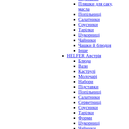
Пляшки для саку,
масла
Попільниці
Салатники
Соусники
Тарілки
Цукорниці
Чайники
Чашки й блюдця
Інше
HELFER Австрія
Блюда
Вази
Каструлі
Молочарі
Набори
Підставки
Попільниці
Салатники
Серветниці
Соусники
Тарілки
Форми
Цукорниці
Чайники