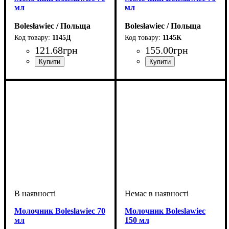
мл
мл
Bolesławiec / Польща
Bolesławiec / Польща
1145Д
1145К
121
.
68
грн
155
.
00
грн
Молочник Boleslawiec 70
Молочник Boleslawiec
мл
150 мл