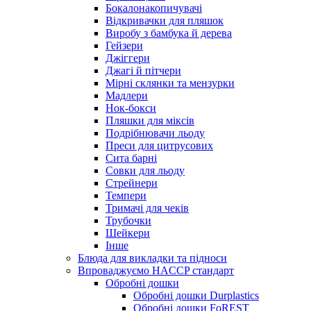
Бокалонакопичувачі
Відкривачки для пляшок
Виробу з бамбука й дерева
Гейзери
Джіггери
Джагі й пітчери
Мірні склянки та мензурки
Мадлери
Нок-бокси
Пляшки для міксів
Подрібнювачи льоду
Преси для цитрусових
Сита барні
Совки для льоду
Стрейнери
Темпери
Тримачі для чеків
Трубочки
Шейкери
Інше
Блюда для викладки та підноси
Впроваджуємо HACCP стандарт
Обробні дошки
Обробні дошки Durplastics
Обробні дошки FoREST