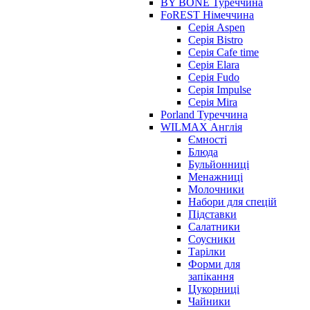
BY BONE Туреччина
FoREST Німеччина
Серія Aspen
Серія Bistro
Серія Cafe time
Серія Elara
Серія Fudo
Серія Impulse
Серія Mira
Porland Туреччина
WILMAX Англія
Ємності
Блюда
Бульйонниці
Менажниці
Молочники
Набори для спецій
Підставки
Салатники
Соусники
Тарілки
Форми для
запікання
Цукорниці
Чайники