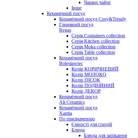
Чашки чайні
Інше
Керамічний посуд
Керамічний посуд Cosy&Trendy
Глиняний посуд
Regas
Серія Containers collection
Серія Kitchen collection
Серія Moka collection
Серія Table collection
Керамічний посуд
Bolesławiec
Колір КОРИЧНЕВИЙ
Колір МОЛОКО
Колір ПІСОК
Колір ПОДВІЙНИЙ
Колір ДЕКОР
Керамічний посуд
Alt Ceramics
Керамічний посуд
Xantia
По призначенню
Ємності для спецій
Блюда
Блюда для запікання