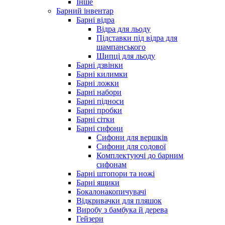
Інше
Барний інвентар
Барні відра
Відра для льоду
Підставки під відра для
шампанського
Щипці для льоду
Барні дзвінки
Барні килимки
Барні ложки
Барні набори
Барні підноси
Барні пробки
Барні сітки
Барні сифони
Сифони для вершків
Сифони для содової
Комплектуючі до барним
сифонам
Барні штопори та ножі
Барні ящики
Бокалонакопичувачі
Відкривачки для пляшок
Виробу з бамбука й дерева
Гейзери