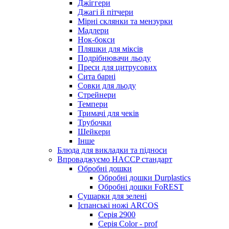
Джіггери
Джагі й пітчери
Мірні склянки та мензурки
Мадлери
Нок-бокси
Пляшки для міксів
Подрібнювачи льоду
Преси для цитрусових
Сита барні
Совки для льоду
Стрейнери
Темпери
Тримачі для чеків
Трубочки
Шейкери
Інше
Блюда для викладки та підноси
Впроваджуємо HACCP стандарт
Обробні дошки
Обробні дошки Durplastics
Обробні дошки FoREST
Сушарки для зелені
Іспанські ножі ARCOS
Серія 2900
Серія Color - prof