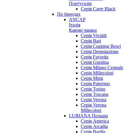
Португалія
Серія Carre Black
По брендах
ANCAP
Італія
Кавові чашки
Cерія Vivaldi
Серія Bari
Серія Cupping Bowl
Серія Degustazione
Серія Favorita
Серія Giustina
Серія Milano Centrale
Серія Millecolori
Серія Mimi
Серія Palerrmo
Серія Torino
Серія Toscana
Серія Verona
Серія Verona
Millecolori
LUBIANA Польща
Серія America
Серія Arcadia
Серія Barilla