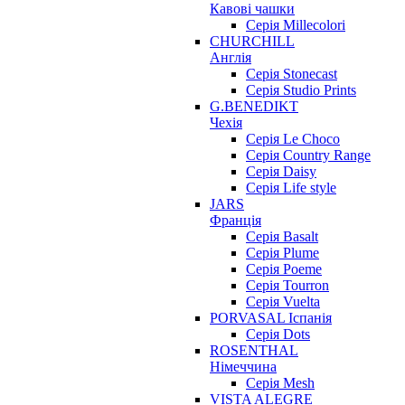
Кавові чашки
Серія Millecolori
CHURCHILL
Англія
Серія Stonecast
Серія Studio Prints
G.BENEDIKT
Чехія
Cерія Le Choco
Серія Country Range
Серія Daisy
Серія Life style
JARS
Франція
Серія Basalt
Серія Plume
Серія Poeme
Серія Tourron
Серія Vuelta
PORVASAL Іспанія
Серія Dots
ROSENTHAL
Німеччина
Серія Mesh
VISTA ALEGRE