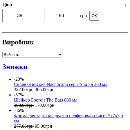
Ціна
—
грн
ОК
Виробник
Знижки
-20%
Склянка висока Nachtmann серія Shu Fa 360 мл
382
.
00
грн
305
.
00
грн
-57%
Шейкер Бостон The Bars 800 мл
398
.
00
грн
170
.
00
грн
-66%
Форма для тарта квадратна перфорована Lacor 7х7х3,5
см
277
.
86
грн
95
.
00
грн