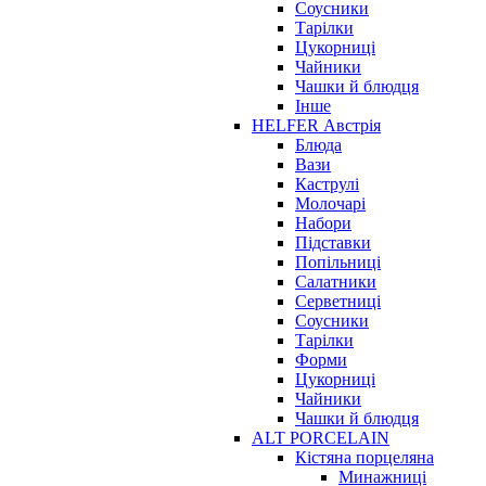
Соусники
Тарілки
Цукорниці
Чайники
Чашки й блюдця
Інше
HELFER Австрія
Блюда
Вази
Каструлі
Молочарі
Набори
Підставки
Попільниці
Салатники
Серветниці
Соусники
Тарілки
Форми
Цукорниці
Чайники
Чашки й блюдця
ALT PORCELAIN
Кістяна порцеляна
Минажниці