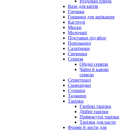
Роздільні блюда
Вази для квітів
Глечики
Горщики для запікання
Каструлі
Миски
Молочарі
Підставки під яйце
Попільниці
Салатники
Свічники
Сервізи
Обідні сервізи
Чайні й кавові
сервізи
Серветниці
Сковорідки
Супниці
Таджини
Тарілки
Глибокі тарілки
Дрібні тарілки
Прямокутні тарілки
Тарілки для пасти
Форми й листи для