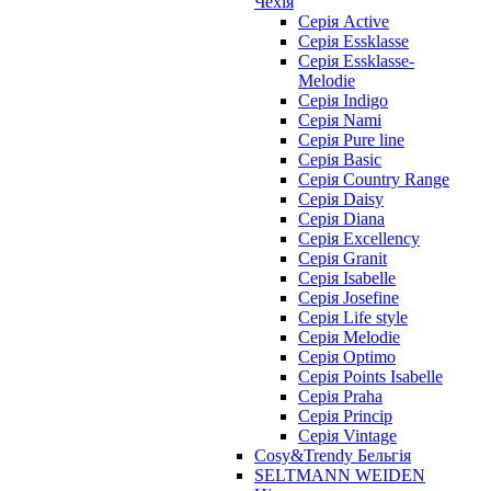
Чехія
Cерія Active
Cерія Essklasse
Cерія Essklasse-
Melodie
Cерія Indigo
Cерія Nami
Cерія Pure line
Серія Basic
Серія Country Range
Серія Daisy
Серія Diana
Серія Excellency
Серія Granit
Серія Isabelle
Серія Josefine
Серія Life style
Серія Melodie
Серія Optimo
Серія Points Isabelle
Серія Praha
Серія Princip
Серія Vintage
Cosy&Trendy Бельгія
SELTMANN WEIDEN