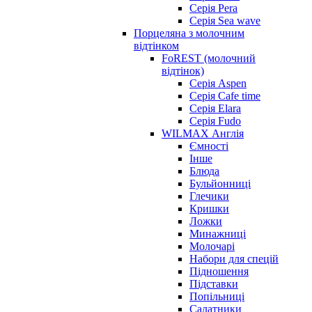
Серія Pera
Серія Sea wave
Порцеляна з молочним
відтінком
FoREST (молочний
відтінок)
Серія Aspen
Серія Cafe time
Серія Elara
Серія Fudo
WILMAX Англія
Ємності
Інше
Блюда
Бульйонниці
Глечики
Кришки
Ложки
Минажниці
Молочарі
Набори для спецій
Підношення
Підставки
Попільниці
Салатники