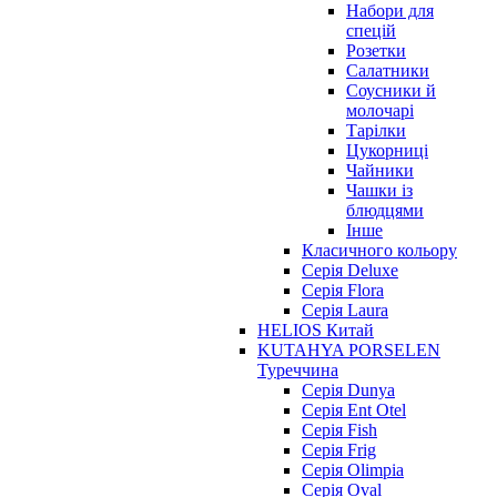
Набори для
спецій
Розетки
Салатники
Соусники й
молочарі
Тарілки
Цукорниці
Чайники
Чашки із
блюдцями
Інше
Класичного кольору
Серія Deluxe
Серія Flora
Серія Laura
HELIOS Китай
KUTAHYA PORSELEN
Туреччина
Серія Dunya
Серія Ent Otel
Серія Fish
Серія Frig
Серія Olimpia
Серія Oval