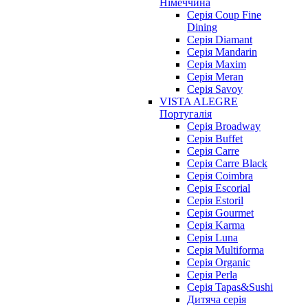
Німеччина
Cерія Coup Fine
Dining
Cерія Diamant
Cерія Mandarin
Cерія Maxim
Серія Meran
Серія Savoy
VISTA ALEGRE
Португалія
Серія Broadway
Серія Buffet
Серія Carre
Серія Carre Black
Серія Coimbra
Серія Escorial
Серія Estoril
Серія Gourmet
Серія Karma
Серія Luna
Серія Multiforma
Серія Organic
Серія Perla
Серія Tapas&Sushi
Дитяча серія