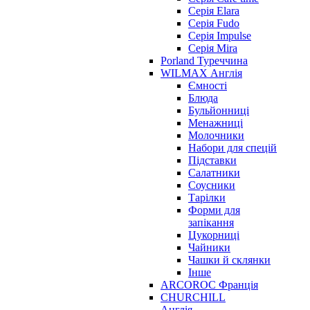
Серія Elara
Серія Fudo
Серія Impulse
Серія Mira
Porland Туреччина
WILMAX Англія
Ємності
Блюда
Бульйонниці
Менажниці
Молочники
Набори для спецій
Підставки
Салатники
Соусники
Тарілки
Форми для
запікання
Цукорниці
Чайники
Чашки й склянки
Інше
ARCOROC Франція
CHURCHILL
Англія