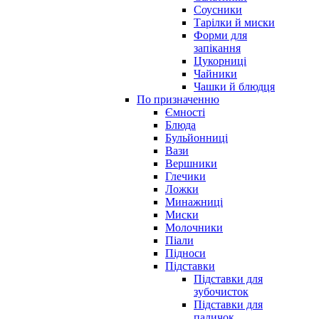
Соусники
Тарілки й миски
Форми для
запікання
Цукорниці
Чайники
Чашки й блюдця
По призначенню
Ємності
Блюда
Бульйонниці
Вази
Вершники
Глечики
Ложки
Минажниці
Миски
Молочники
Піали
Підноси
Підставки
Підставки для
зубочисток
Підставки для
паличок