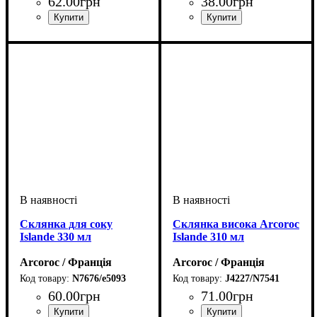
62
.
00
грн
38
.
00
грн
Склянка для соку
Склянка висока Arcoroc
Islande 330 мл
Islande 310 мл
Arcoroc / Франція
Arcoroc / Франція
N7676/e5093
J4227/N7541
60
.
00
грн
71
.
00
грн