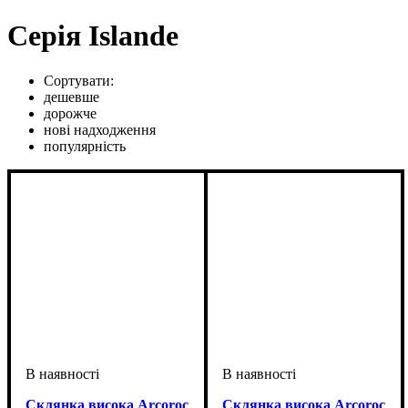
Серія Islande
Сортувати:
дешевше
дорожче
нові надходження
популярність
Склянка висока Arcoroc
Склянка висока Arcoroc