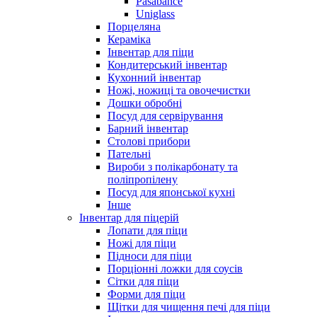
Pasabahce
Uniglass
Порцеляна
Кераміка
Інвентар для піци
Кондитерський інвентар
Кухонний інвентар
Ножі, ножиці та овочечистки
Дошки обробні
Посуд для сервірування
Барний інвентар
Столові прибори
Пательні
Вироби з полікарбонату та
поліпропілену
Посуд для японської кухні
Інше
Інвентар для піцерій
Лопати для піци
Ножі для піци
Підноси для піци
Порціонні ложки для соусів
Сітки для піци
Форми для піци
Щітки для чищення печі для піци