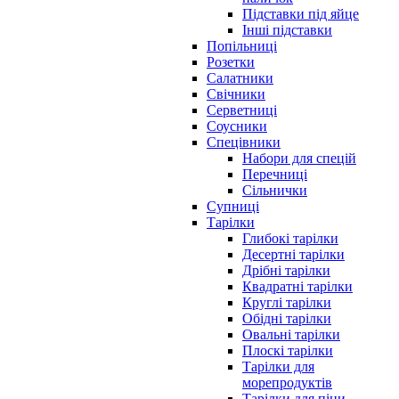
Підставки під яйце
Інші підставки
Попільниці
Розетки
Салатники
Свічники
Серветниці
Соусники
Спецівники
Набори для спецій
Перечниці
Сільнички
Супниці
Тарілки
Глибокі тарілки
Десертні тарілки
Дрібні тарілки
Квадратні тарілки
Круглі тарілки
Обідні тарілки
Овальні тарілки
Плоскі тарілки
Тарілки для
морепродуктів
Тарілки для піци