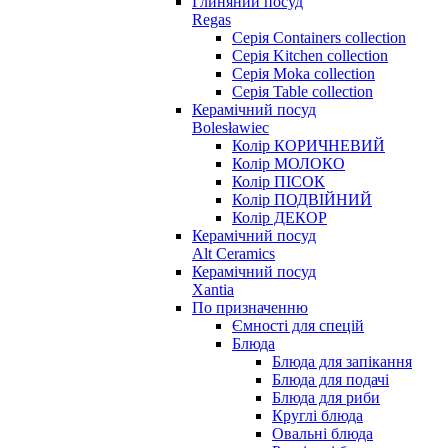
Глиняний посуд
Regas
Серія Containers collection
Серія Kitchen collection
Серія Moka collection
Серія Table collection
Керамічний посуд
Bolesławiec
Колір КОРИЧНЕВИЙ
Колір МОЛОКО
Колір ПІСОК
Колір ПОДВІЙНИЙ
Колір ДЕКОР
Керамічний посуд
Alt Ceramics
Керамічний посуд
Xantia
По призначенню
Ємності для спецій
Блюда
Блюда для запікання
Блюда для подачі
Блюда для риби
Круглі блюда
Овальні блюда