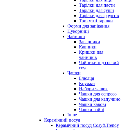
Тарілки для пасти
Тарілки для суши
Тарілки для фруктів
Трикутні тарілки
Форми для запікання
Цукорниці
Чайники
Заварники
Кавники
Кришки для
чайників
Чайники під соєвий
соус
Чашки
Блюдця
Кружки
Набори чашок
Чашки для еспресо
Чашки для капучино
Чашки кавові
Чашки чайні
Інше
Керамічний посуд
Керамічний посуд Cosy&Trendy