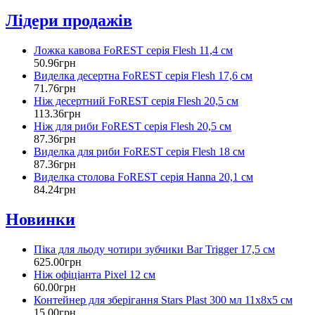
Лідери продажів
Ложка кавова FoREST серія Flesh 11,4 см
50
.
96
грн
Виделка десертна FoREST серія Flesh 17,6 см
71
.
76
грн
Ніж десертний FoREST серія Flesh 20,5 см
113
.
36
грн
Ніж для риби FoREST серія Flesh 20,5 см
87
.
36
грн
Виделка для риби FoREST серія Flesh 18 см
87
.
36
грн
Виделка столова FoREST серія Hanna 20,1 см
84
.
24
грн
Новинки
Піка для льоду чотири зубчики Bar Trigger 17,5 см
625
.
00
грн
Ніж офіціанта Pixel 12 см
60
.
00
грн
Контейнер для зберігання Stars Plast 300 мл 11х8х5 см
15
.
00
грн