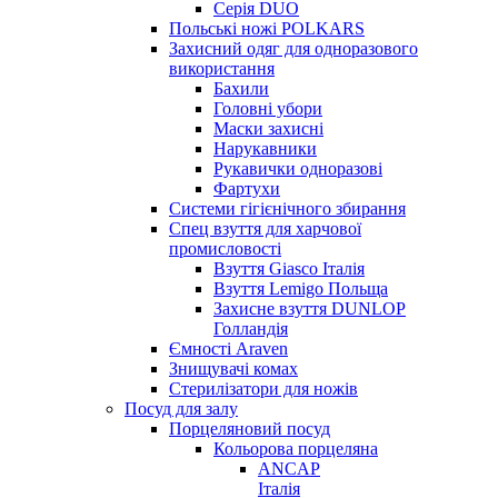
Серія DUO
Польські ножі POLKARS
Захисний одяг для одноразового
використання
Бахили
Головні убори
Маски захисні
Нарукавники
Рукавички одноразові
Фартухи
Системи гігієнічного збирання
Спец взуття для харчової
промисловості
Взуття Giasco Італія
Взуття Lemigo Польща
Захисне взуття DUNLOP
Голландія
Ємності Araven
Знищувачі комах
Стерилізатори для ножів
Посуд для залу
Порцеляновий посуд
Кольорова порцеляна
ANCAP
Італія