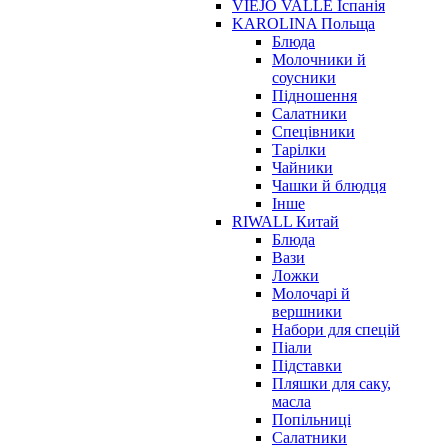
VIEJO VALLE Іспанія
KAROLINA Польща
Блюда
Молочники й
соусники
Підношення
Салатники
Спецівники
Тарілки
Чайники
Чашки й блюдця
Інше
RIWALL Китай
Блюда
Вази
Ложки
Молочарі й
вершники
Набори для спецій
Піали
Підставки
Пляшки для саку,
масла
Попільниці
Салатники