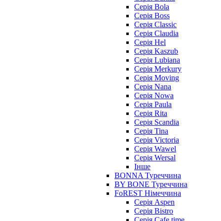
Серія Bola
Серія Boss
Серія Classic
Серія Claudia
Серія Hel
Серія Kaszub
Серія Lubiana
Серія Merkury
Серія Moving
Серія Nana
Серія Nowa
Серія Paula
Серія Rita
Серія Scandia
Серія Tina
Серія Victoria
Серія Wawel
Серія Wersal
Інше
BONNA Туреччина
BY BONE Туреччина
FoREST Німеччина
Серія Aspen
Серія Bistro
Серія Cafe time