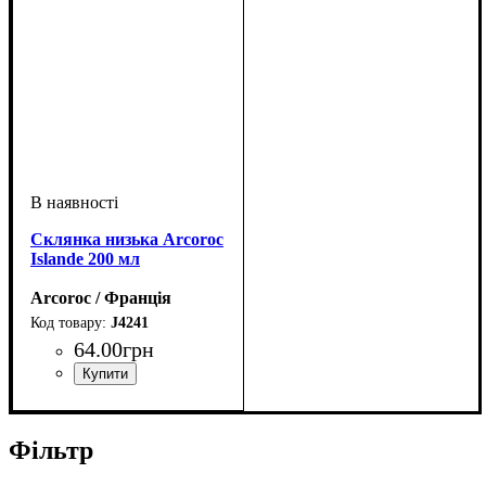
Склянка низька Arcoroc
Islande 200 мл
Arcoroc / Франція
J4241
64
.
00
грн
Фільтр