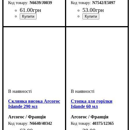
N6639/J0039
N7542/Е5097
61
.
00
грн
53
.
00
грн
Склянка висока Arcoroc
Стопка для горілки
Islande 290 мл
Islande 60 мл
Arcoroc / Франція
Arcoroc / Франція
N6640/40342
40375/12365