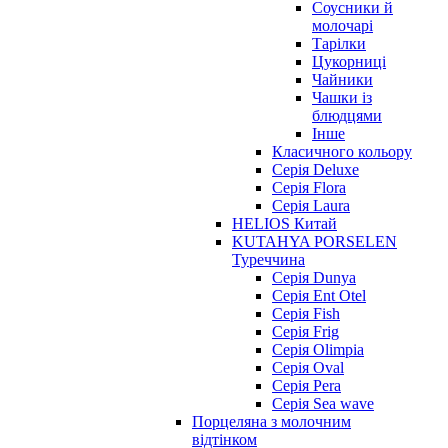
Соусники й
молочарі
Тарілки
Цукорниці
Чайники
Чашки із
блюдцями
Інше
Класичного кольору
Серія Deluxe
Серія Flora
Серія Laura
HELIOS Китай
KUTAHYA PORSELEN
Туреччина
Серія Dunya
Серія Ent Otel
Серія Fish
Серія Frig
Серія Olimpia
Серія Oval
Серія Pera
Серія Sea wave
Порцеляна з молочним
відтінком