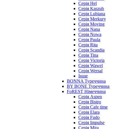
Серія Hel
Серія Kaszub
Серія Lubiana
Серія Merkury
Серія Moving
Серія Nana
Серія Nowa
Серія Paula
Серія Rita
Серія Scandia
Серія Tina
Серія Victoria
Серія Wawel
Серія Wersal
Інше
BONNA Туреччина
BY BONE Туреччина
FoREST Німеччина
Серія Aspen
Серія Bistro
Серія Cafe time
Серія Elara
Серія Fudo
Серія Impulse
Серія Mira