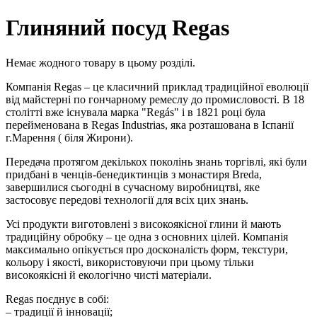
Глиняний посуд Regas
Немає жодного товару в цьому розділі.
Компанія Regas – це класичний приклад традиційної еволюції
від майстерні по гончарному ремеслу до промисловості. В 18
столітті вже існувала марка "Regás" і в 1821 році була
перейменована в Regas Industrias, яка розташована в Іспанії
г.Марення ( біля Жирони).
Передача протягом декількох поколінь знань торгівлі, які були
придбані в ченців-бенедиктинців з монастиря Breda,
завершилися сьогодні в сучасному виробництві, яке
застосовує передові технології для всіх цих знань.
Усі продукти виготовлені з високоякісної глини й мають
традиційну обробку – це одна з основних цілей. Компанія
максимально опікується про досконалість форм, текстури,
кольору і якості, використовуючи при цьому тільки
високоякісні й екологічно чисті матеріали.
Regas поєднує в собі:
– традиції й інновації;