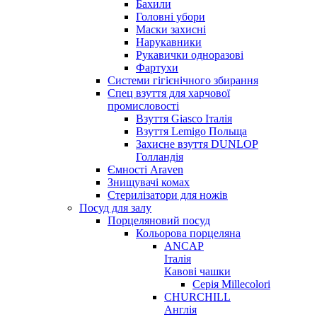
Бахили
Головні убори
Маски захисні
Нарукавники
Рукавички одноразові
Фартухи
Системи гігієнічного збирання
Спец взуття для харчової
промисловості
Взуття Giasco Італія
Взуття Lemigo Польща
Захисне взуття DUNLOP
Голландія
Ємності Araven
Знищувачі комах
Стерилізатори для ножів
Посуд для залу
Порцеляновий посуд
Кольорова порцеляна
ANCAP
Італія
Кавові чашки
Серія Millecolori
CHURCHILL
Англія