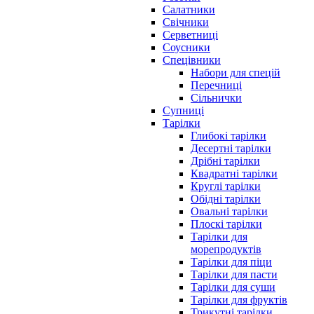
Салатники
Свічники
Серветниці
Соусники
Спецівники
Набори для спецій
Перечниці
Сільнички
Супниці
Тарілки
Глибокі тарілки
Десертні тарілки
Дрібні тарілки
Квадратні тарілки
Круглі тарілки
Обідні тарілки
Овальні тарілки
Плоскі тарілки
Тарілки для
морепродуктів
Тарілки для піци
Тарілки для пасти
Тарілки для суши
Тарілки для фруктів
Трикутні тарілки