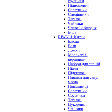
соусники
Підношення
Салатники
Спецівники
Тарілки
Чайники
Чашки й блюдця
Інше
RIWALL Китай
Блюда
Вази
Ложки
Молочарі й
вершники
Набори для спецій
Піали
Підставки
Пляшки для саку,
масла
Попільниці
Салатники
Соусники
Тарілки
Цукорниці
Чайники