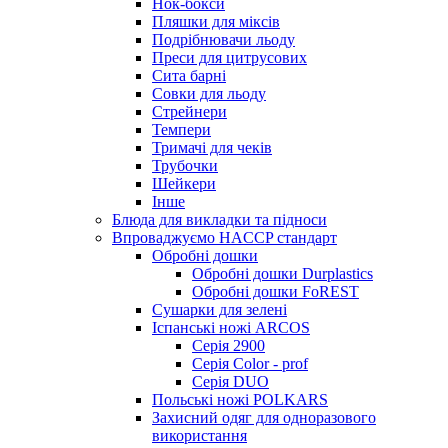
Нок-бокси
Пляшки для міксів
Подрібнювачи льоду
Преси для цитрусових
Сита барні
Совки для льоду
Стрейнери
Темпери
Тримачі для чеків
Трубочки
Шейкери
Інше
Блюда для викладки та підноси
Впроваджуємо HACCP стандарт
Обробні дошки
Обробні дошки Durplastics
Обробні дошки FoREST
Сушарки для зелені
Іспанські ножі ARCOS
Серія 2900
Серія Color - prof
Серія DUO
Польські ножі POLKARS
Захисний одяг для одноразового
використання