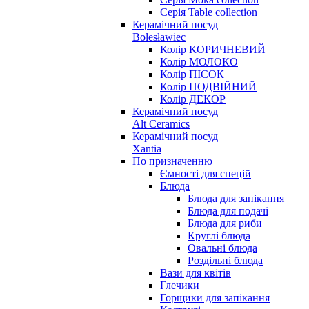
Серія Table collection
Керамічний посуд
Bolesławiec
Колір КОРИЧНЕВИЙ
Колір МОЛОКО
Колір ПІСОК
Колір ПОДВІЙНИЙ
Колір ДЕКОР
Керамічний посуд
Alt Ceramics
Керамічний посуд
Xantia
По призначенню
Ємності для спецій
Блюда
Блюда для запікання
Блюда для подачі
Блюда для риби
Круглі блюда
Овальні блюда
Роздільні блюда
Вази для квітів
Глечики
Горщики для запікання