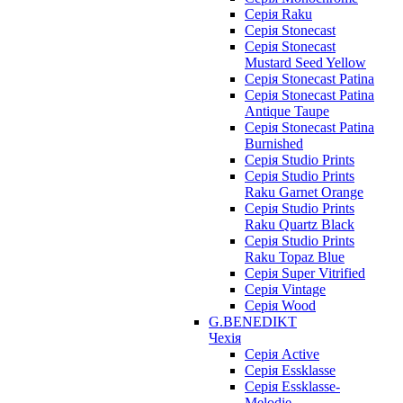
Серія Raku
Серія Stonecast
Серія Stonecast
Mustard Seed Yellow
Серія Stonecast Patina
Серія Stonecast Patina
Antique Taupe
Серія Stonecast Patina
Burnished
Серія Studio Prints
Серія Studio Prints
Raku Garnet Orange
Серія Studio Prints
Raku Quartz Black
Серія Studio Prints
Raku Topaz Blue
Серія Super Vitrified
Серія Vintage
Серія Wood
G.BENEDIKT
Чехія
Cерія Active
Cерія Essklasse
Cерія Essklasse-
Melodie