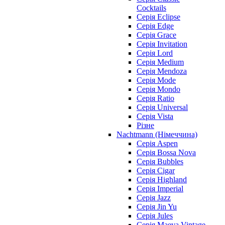
Cocktails
Серія Eclipse
Серія Edge
Серія Grace
Серія Invitation
Серія Lord
Серія Medium
Серія Mendoza
Серія Mode
Серія Mondo
Серія Ratio
Серія Universal
Серія Vista
Різне
Nachtmann (Німеччина)
Серія Aspen
Серія Bossa Nova
Серія Bubbles
Серія Cigar
Серія Highland
Серія Imperial
Серія Jazz
Серія Jin Yu
Серія Jules
Серія Maeva Vintage