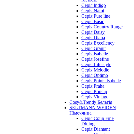
Cерія Indigo
Cерія Nami
Cерія Pure line
Серія Basic
Серія Country Range
Серія Daisy
Серія Diana
Серія Excellency
Серія Granit
Серія Isabelle
Серія Josefine
Серія Life style
Серія Melodie
Серія Optimo
Серія Points Isabelle
Серія Praha
Серія Princip
Серія Vintage
Cosy&Trendy Бельгія
SELTMANN WEIDEN
Німеччина
Cерія Coup Fine
Dining
Cерія Diamant