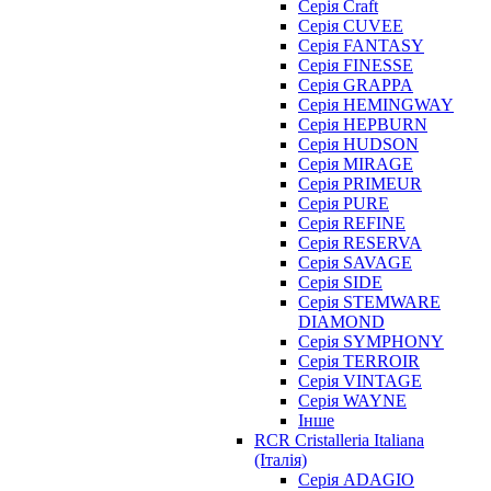
Серія Craft
Серія CUVEE
Серія FANTASY
Серія FINESSE
Серія GRAPPA
Серія HEMINGWAY
Серія HEPBURN
Серія HUDSON
Серія MIRAGE
Серія PRIMEUR
Серія PURE
Серія REFINE
Серія RESERVA
Серія SAVAGE
Серія SIDE
Серія STEMWARE
DIAMOND
Серія SYMPHONY
Серія TERROIR
Серія VINTAGE
Серія WAYNE
Інше
RCR Cristalleria Italiana
(Італія)
Серія ADAGIO