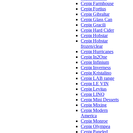
Серія Farmhouse
Серія Fortius
Серія Gibraltar
Серія Glass Can
Серія Gracili
Серія Hard Cider
Серія Hobstar
Серія Hobstar
frozen/clear
Серія Hurricanes
Серія In2One
Серія Infinium
Серія Inverness
Серія Kristalino
Серія LAB range
Серія LE VIN
Серія Levitas
Серія LINQ
Серія Mini Desserts
Серія Mixing
Серія Modern
America
Серія Monroe
Серія Olympea
Серія Paneled