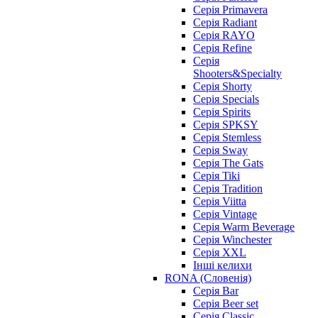
Серія Primavera
Серія Radiant
Серія RAYO
Серія Refine
Серія
Shooters&Specialty
Серія Shorty
Серія Specials
Серія Spirits
Серія SPKSY
Серія Stemless
Серія Sway
Серія The Gats
Серія Tiki
Серія Tradition
Серія Viitta
Серія Vintage
Серія Warm Beverage
Серія Winchester
Серія XXL
Інші келихи
RONA (Словенія)
Серія Bar
Серія Beer set
Серія Classic