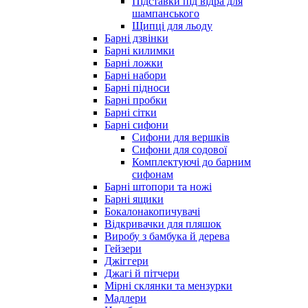
Підставки під відра для
шампанського
Щипці для льоду
Барні дзвінки
Барні килимки
Барні ложки
Барні набори
Барні підноси
Барні пробки
Барні сітки
Барні сифони
Сифони для вершків
Сифони для содової
Комплектуючі до барним
сифонам
Барні штопори та ножі
Барні ящики
Бокалонакопичувачі
Відкривачки для пляшок
Виробу з бамбука й дерева
Гейзери
Джіггери
Джагі й пітчери
Мірні склянки та мензурки
Мадлери