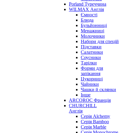
Porland Туреччина
WILMAX Англія
Ємності
Блюда
Бульйонниці
Менажниці
Молочники
Набори для спецій
Підставки
Салатники
Соусники
Тарілки
Форми для
запікання
Цукорниці
Чайники
Чашки й склянки
Інше
ARCOROC Франція
CHURCHILL
Англія
Серія Alchemy
Серія Bamboo
Серія Marble
Серія Monochrome