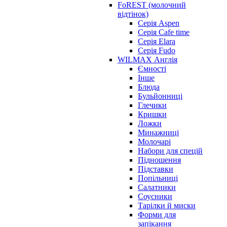
FoREST (молочний
відтінок)
Серія Aspen
Серія Cafe time
Серія Elara
Серія Fudo
WILMAX Англія
Ємності
Інше
Блюда
Бульйонниці
Глечики
Кришки
Ложки
Минажниці
Молочарі
Набори для спецій
Підношення
Підставки
Попільниці
Салатники
Соусники
Тарілки й миски
Форми для
запікання