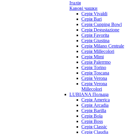
Італія
Кавові чашки
Cерія Vivaldi
Серія Bari
Серія Cupping Bowl
Серія Degustazione
Серія Favorita
Серія Giustina
Серія Milano Centrale
Серія Millecolori
Серія Mimi
Серія Palerrmo
Серія Torino
Серія Toscana
Серія Verona
Серія Verona
Millecolori
LUBIANA Польща
Серія America
Серія Arcadia
Серія Barilla
Серія Bola
Серія Boss
Серія Classic
Серія Claudia