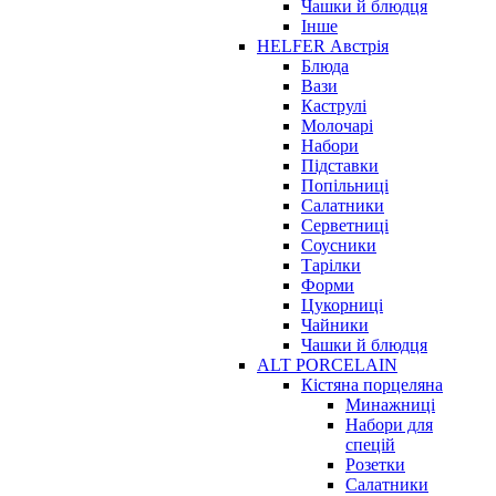
Чашки й блюдця
Інше
HELFER Австрія
Блюда
Вази
Каструлі
Молочарі
Набори
Підставки
Попільниці
Салатники
Серветниці
Соусники
Тарілки
Форми
Цукорниці
Чайники
Чашки й блюдця
ALT PORCELAIN
Кістяна порцеляна
Минажниці
Набори для
спецій
Розетки
Салатники