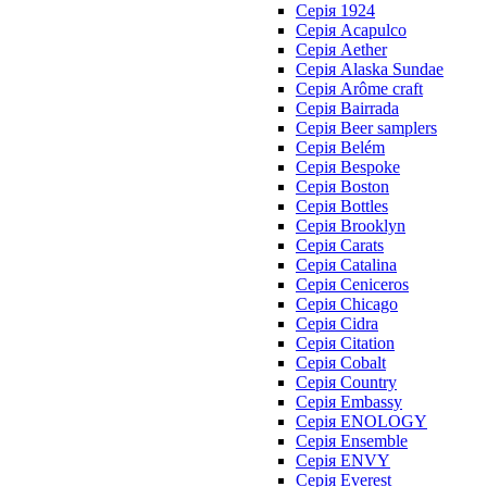
Серія 1924
Серія Acapulco
Серія Aether
Серія Alaska Sundae
Серія Arôme craft
Серія Bairrada
Серія Beer samplers
Серія Belém
Серія Bespoke
Серія Boston
Серія Bottles
Серія Brooklyn
Серія Carats
Серія Catalina
Серія Ceniceros
Серія Chicago
Серія Cidra
Серія Citation
Серія Cobalt
Серія Country
Серія Embassy
Серія ENOLOGY
Серія Ensemble
Серія ENVY
Серія Everest