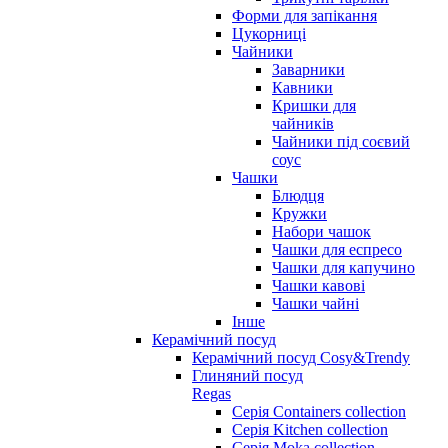
Форми для запікання
Цукорниці
Чайники
Заварники
Кавники
Кришки для
чайників
Чайники під соєвий
соус
Чашки
Блюдця
Кружки
Набори чашок
Чашки для еспресо
Чашки для капучино
Чашки кавові
Чашки чайні
Інше
Керамічний посуд
Керамічний посуд Cosy&Trendy
Глиняний посуд
Regas
Серія Containers collection
Серія Kitchen collection
Серія Moka collection