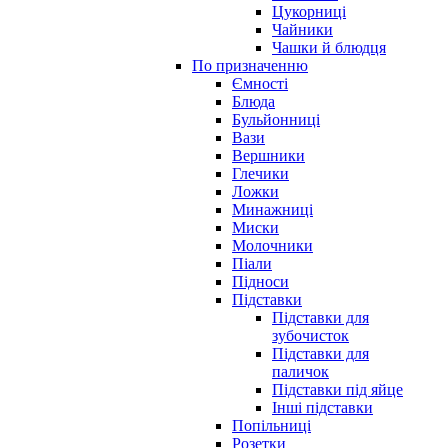
Цукорниці
Чайники
Чашки й блюдця
По призначенню
Ємності
Блюда
Бульйонниці
Вази
Вершники
Глечики
Ложки
Минажниці
Миски
Молочники
Піали
Підноси
Підставки
Підставки для
зубочисток
Підставки для
паличок
Підставки під яйце
Інші підставки
Попільниці
Розетки