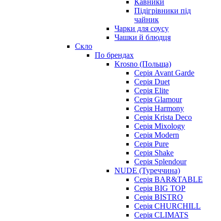
Кавники
Підігрівники під
чайник
Чарки для соусу
Чашки й блюдця
Скло
По брендах
Krosno (Польща)
Серія Avant Garde
Серія Duet
Серія Elite
Серія Glamour
Серія Harmony
Серія Krista Deco
Серія Mixology
Серія Modern
Серія Pure
Серія Shake
Серія Splendour
NUDE (Туреччина)
Серія BAR&TABLE
Серія BIG TOP
Серія BISTRO
Серія CHURCHILL
Серія CLIMATS