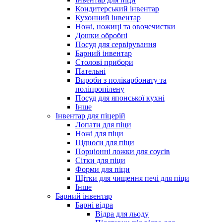
Кондитерський інвентар
Кухонний інвентар
Ножі, ножиці та овочечистки
Дошки обробні
Посуд для сервірування
Барний інвентар
Столові прибори
Пательні
Вироби з полікарбонату та
поліпропілену
Посуд для японської кухні
Інше
Інвентар для піцерій
Лопати для піци
Ножі для піци
Підноси для піци
Порціонні ложки для соусів
Сітки для піци
Форми для піци
Щітки для чищення печі для піци
Інше
Барний інвентар
Барні відра
Відра для льоду