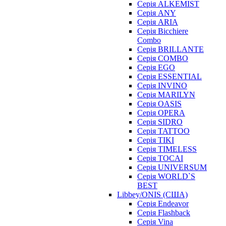
Серія ALKEMIST
Серія ANY
Серія ARIA
Серія Bicchiere
Combo
Серія BRILLANTE
Серія COMBO
Серія EGO
Серія ESSENTIAL
Серія INVINO
Серія MARILYN
Серія OASIS
Серія OPERA
Серія SIDRO
Серія TATTOO
Серія TIKI
Серія TIMELESS
Серія TOCAI
Серія UNIVERSUM
Серія WORLD`S
BEST
Libbey/ONIS (США)
Cерія Endeavor
Cерія Flashback
Cерія Vina