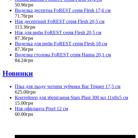
50
.
96
грн
Виделка десертна FoREST серія Flesh 17,6 см
71
.
76
грн
Ніж десертний FoREST серія Flesh 20,5 см
113
.
36
грн
Ніж для риби FoREST серія Flesh 20,5 см
87
.
36
грн
Виделка для риби FoREST серія Flesh 18 см
87
.
36
грн
Виделка столова FoREST серія Hanna 20,1 см
84
.
24
грн
Новинки
Піка для льоду чотири зубчики Bar Trigger 17,5 см
625
.
00
грн
Контейнер для зберігання Stars Plast 300 мл 11х8х5 см
15
.
00
грн
Ніж офіціанта Pixel 12 см
60
.
00
грн