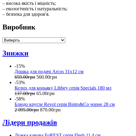
– висока якість і міцність;
– екологічність і натуральність;
– безпека для здоров'я.
Виробник
Знижки
-15%
Дошка для подачі Arcos 31х12 см
659
.
00
грн
560
.
00
грн
-53%
Келих для коньяку Libbey серія Specials 180 мл
137
.
00
грн
65
.
00
грн
-58%
Блюдо кругле Revol серія Bistro&Cо чорне 28 см
2 095
.
00
грн
870
.
00
грн
Лідери продажів
Ложка кавова FoREST серія Flesh 11,4 см