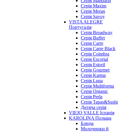
Cерія Mandarin
Cерія Maxim
Серія Meran
Серія Savoy
VISTA ALEGRE
Португалія
Серія Broadway
Серія Buffet
Серія Carre
Серія Carre Black
Серія Coimbra
Серія Escorial
Серія Estoril
Серія Gourmet
Серія Karma
Серія Luna
Серія Multiforma
Серія Organic
Серія Perla
Серія Tapas&Sushi
Дитяча серія
VIEJO VALLE Іспанія
KAROLINA Польща
Блюда
Молочники й