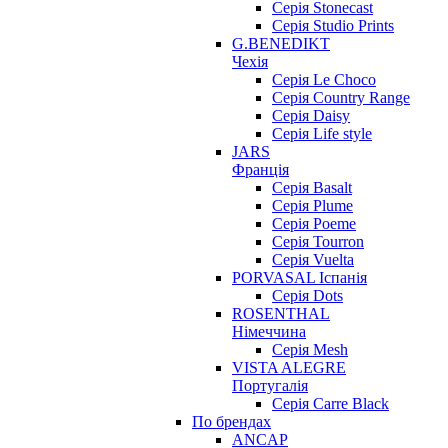
Серія Stonecast
Серія Studio Prints
G.BENEDIKT
Чехія
Cерія Le Choco
Серія Country Range
Серія Daisy
Серія Life style
JARS
Франція
Серія Basalt
Серія Plume
Серія Poeme
Серія Tourron
Серія Vuelta
PORVASAL Іспанія
Серія Dots
ROSENTHAL
Німеччина
Серія Mesh
VISTA ALEGRE
Португалія
Серія Carre Black
По брендах
ANCAP