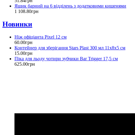
51
.
84
грн
Ящик барний на 6 відділень з додатковими кишенями
1 108
.
80
грн
Новинки
Ніж офіціанта Pixel 12 см
60
.
00
грн
Контейнер для зберігання Stars Plast 300 мл 11х8х5 см
15
.
00
грн
Піка для льоду чотири зубчики Bar Trigger 17,5 см
625
.
00
грн