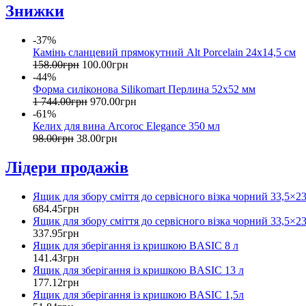
Знижки
-37%
Камінь сланцевий прямокутний Alt Porcelain 24x14,5 см
158
.
00
грн
100
.
00
грн
-44%
Форма силіконова Silikomart Перлина 52х52 мм
1 744
.
00
грн
970
.
00
грн
-61%
Келих для вина Arcoroc Elegance 350 мл
98
.
00
грн
38
.
00
грн
Лідери продажів
Ящик для збору сміття до сервісного візка чорний 33,5×2
684
.
45
грн
Ящик для збору сміття до сервісного візка чорний 33,5×2
337
.
95
грн
Ящик для зберігання із кришкою BASIC 8 л
141
.
43
грн
Ящик для зберігання із кришкою BASIC 13 л
177
.
12
грн
Ящик для зберігання із кришкою BASIC 1,5л