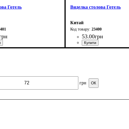
ова Готель
Виделка столова Готель
Китай
401
23400
грн
53
.
00
грн
грн
ОК