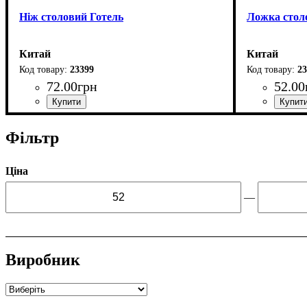
Ніж столовий Готель
Ложка стол
Китай
Китай
23399
23
72
.
00
грн
52
.
00
Фільтр
Ціна
—
Виробник