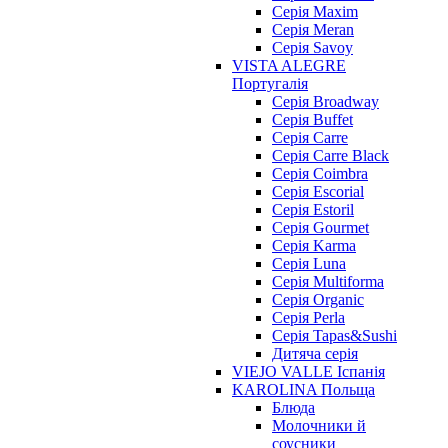
Cерія Maxim
Серія Meran
Серія Savoy
VISTA ALEGRE
Португалія
Серія Broadway
Серія Buffet
Серія Carre
Серія Carre Black
Серія Coimbra
Серія Escorial
Серія Estoril
Серія Gourmet
Серія Karma
Серія Luna
Серія Multiforma
Серія Organic
Серія Perla
Серія Tapas&Sushi
Дитяча серія
VIEJO VALLE Іспанія
KAROLINA Польща
Блюда
Молочники й
соусники