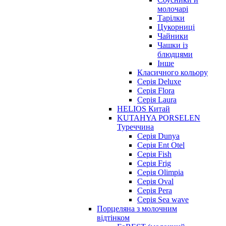
молочарі
Тарілки
Цукорниці
Чайники
Чашки із
блюдцями
Інше
Класичного кольору
Серія Deluxe
Серія Flora
Серія Laura
HELIOS Китай
KUTAHYA PORSELEN
Туреччина
Серія Dunya
Серія Ent Otel
Серія Fish
Серія Frig
Серія Olimpia
Серія Oval
Серія Pera
Серія Sea wave
Порцеляна з молочним
відтінком