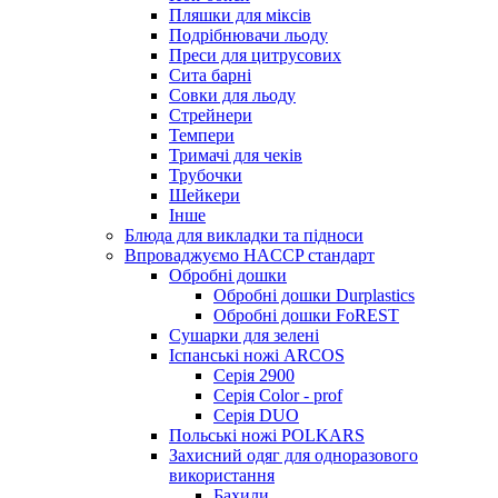
Пляшки для міксів
Подрібнювачи льоду
Преси для цитрусових
Сита барні
Совки для льоду
Стрейнери
Темпери
Тримачі для чеків
Трубочки
Шейкери
Інше
Блюда для викладки та підноси
Впроваджуємо HACCP стандарт
Обробні дошки
Обробні дошки Durplastics
Обробні дошки FoREST
Сушарки для зелені
Іспанські ножі ARCOS
Серія 2900
Серія Color - prof
Серія DUO
Польські ножі POLKARS
Захисний одяг для одноразового
використання
Бахили