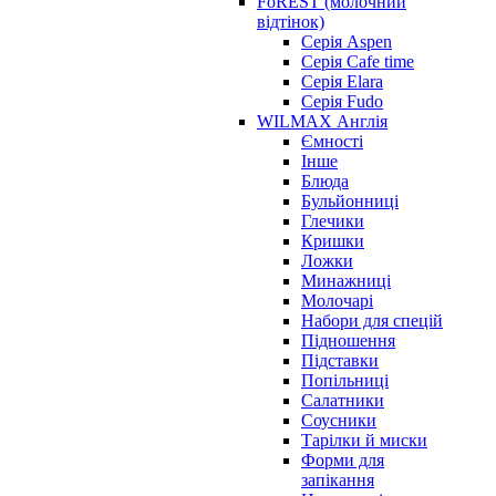
FoREST (молочний
відтінок)
Серія Aspen
Серія Cafe time
Серія Elara
Серія Fudo
WILMAX Англія
Ємності
Інше
Блюда
Бульйонниці
Глечики
Кришки
Ложки
Минажниці
Молочарі
Набори для спецій
Підношення
Підставки
Попільниці
Салатники
Соусники
Тарілки й миски
Форми для
запікання