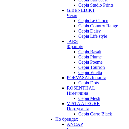
Серія Studio Prints
G.BENEDIKT
Чехія
Cерія Le Choco
Серія Country Range
Серія Daisy
Серія Life style
JARS
Франція
Серія Basalt
Серія Plume
Серія Poeme
Серія Tourron
Серія Vuelta
PORVASAL Іспанія
Серія Dots
ROSENTHAL
Німеччина
Серія Mesh
VISTA ALEGRE
Португалія
Серія Carre Black
По брендах
ANCAP