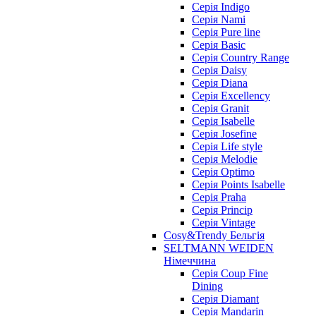
Cерія Indigo
Cерія Nami
Cерія Pure line
Серія Basic
Серія Country Range
Серія Daisy
Серія Diana
Серія Excellency
Серія Granit
Серія Isabelle
Серія Josefine
Серія Life style
Серія Melodie
Серія Optimo
Серія Points Isabelle
Серія Praha
Серія Princip
Серія Vintage
Cosy&Trendy Бельгія
SELTMANN WEIDEN
Німеччина
Cерія Coup Fine
Dining
Cерія Diamant
Cерія Mandarin