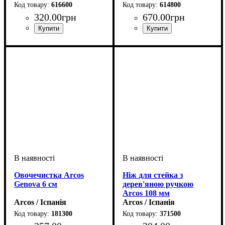
616600
614800
320
.
00
грн
670
.
00
грн
Овочечистка Arcos
Ніж для стейка з
Genova 6 см
дерев'яною ручкою
Arcos 108 мм
Arcos / Іспанія
Arcos / Іспанія
181300
371500