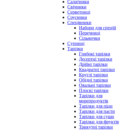
Салатники
Свічники
Серветниці
Соусники
Спецівники
Набори для спецій
Перечниці
Сільнички
Супниці
Тарілки
Глибокі тарілки
Десертні тарілки
Дрібні тарілки
Квадратні тарілки
Круглі тарілки
Обідні тарілки
Овальні тарілки
Плоскі тарілки
Тарілки для
морепродуктів
Тарілки для піци
Тарілки для пасти
Тарілки для суши
Тарілки для фруктів
Трикутні тарілки