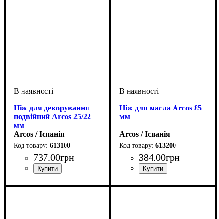
Ніж для декорування
Ніж для масла Arcos 85
подвійний Arcos 25/22
мм
мм
Arcos / Іспанія
Arcos / Іспанія
613100
613200
737
.
00
грн
384
.
00
грн