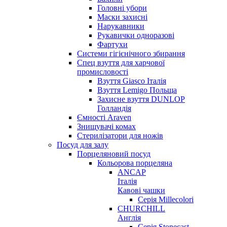
Головні убори
Маски захисні
Нарукавники
Рукавички одноразові
Фартухи
Системи гігієнічного збирання
Спец взуття для харчової
промисловості
Взуття Giasco Італія
Взуття Lemigo Польща
Захисне взуття DUNLOP
Голландія
Ємності Araven
Знищувачі комах
Стерилізатори для ножів
Посуд для залу
Порцеляновий посуд
Кольорова порцеляна
ANCAP
Італія
Кавові чашки
Серія Millecolori
CHURCHILL
Англія
Серія Stonecast