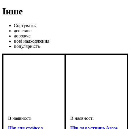
Інше
Сортувати:
дешевше
дорожче
нові надходження
популярність
Ніж для стейку з
Ніж для устриць Arcos