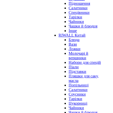
Підношення
Салатники
Спецівники
Тарілки
Чайники
Чашки й блюдця
Інше
RIWALL Китай
Блюда
Вази
Ложки
Молочарі й
вершники
Набори для спецій
Піали
Підставки
Пляшки для саку,
масла
Попільниці
Салатники
Соусники
Тарілки
Цукорниці
Чайники
Чашки й блюдця