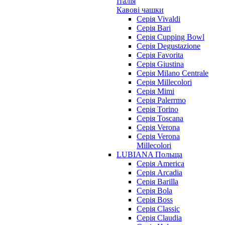
Італія
Кавові чашки
Cерія Vivaldi
Серія Bari
Серія Cupping Bowl
Серія Degustazione
Серія Favorita
Серія Giustina
Серія Milano Centrale
Серія Millecolori
Серія Mimi
Серія Palerrmo
Серія Torino
Серія Toscana
Серія Verona
Серія Verona
Millecolori
LUBIANA Польща
Серія America
Серія Arcadia
Серія Barilla
Серія Bola
Серія Boss
Серія Classic
Серія Claudia