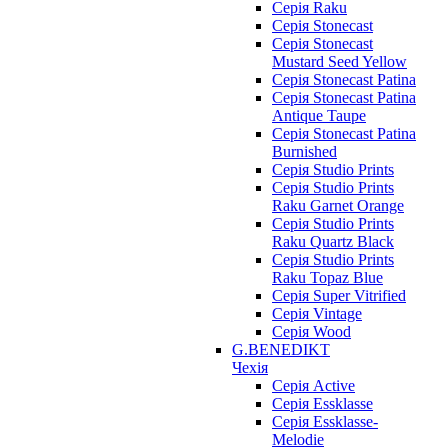
Серія Raku
Серія Stonecast
Серія Stonecast
Mustard Seed Yellow
Серія Stonecast Patina
Серія Stonecast Patina
Antique Taupe
Серія Stonecast Patina
Burnished
Серія Studio Prints
Серія Studio Prints
Raku Garnet Orange
Серія Studio Prints
Raku Quartz Black
Серія Studio Prints
Raku Topaz Blue
Серія Super Vitrified
Серія Vintage
Серія Wood
G.BENEDIKT
Чехія
Cерія Active
Cерія Essklasse
Cерія Essklasse-
Melodie