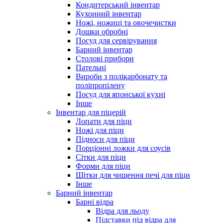
Кондитерський інвентар
Кухонний інвентар
Ножі, ножиці та овочечистки
Дошки обробні
Посуд для сервірування
Барний інвентар
Столові прибори
Пательні
Вироби з полікарбонату та
поліпропілену
Посуд для японської кухні
Інше
Інвентар для піцерій
Лопати для піци
Ножі для піци
Підноси для піци
Порціонні ложки для соусів
Сітки для піци
Форми для піци
Щітки для чищення печі для піци
Інше
Барний інвентар
Барні відра
Відра для льоду
Підставки під відра для