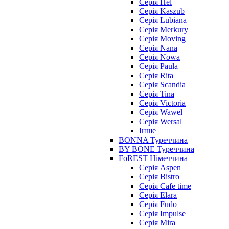
Серія Hel
Серія Kaszub
Серія Lubiana
Серія Merkury
Серія Moving
Серія Nana
Серія Nowa
Серія Paula
Серія Rita
Серія Scandia
Серія Tina
Серія Victoria
Серія Wawel
Серія Wersal
Інше
BONNA Туреччина
BY BONE Туреччина
FoREST Німеччина
Серія Aspen
Серія Bistro
Серія Cafe time
Серія Elara
Серія Fudo
Серія Impulse
Серія Mira