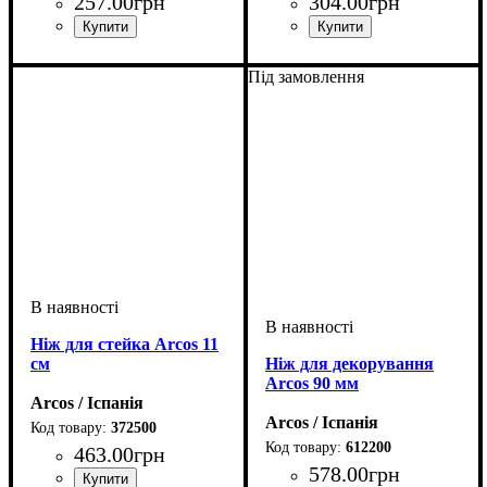
257
.
00
грн
304
.
00
грн
Під замовлення
Ніж для стейка Arcos 11
см
Ніж для декорування
Arcos 90 мм
Arcos / Іспанія
Arcos / Іспанія
372500
612200
463
.
00
грн
578
.
00
грн