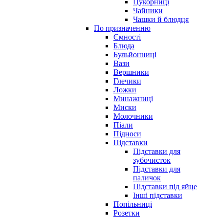
Цукорниці
Чайники
Чашки й блюдця
По призначенню
Ємності
Блюда
Бульйонниці
Вази
Вершники
Глечики
Ложки
Минажниці
Миски
Молочники
Піали
Підноси
Підставки
Підставки для
зубочисток
Підставки для
паличок
Підставки під яйце
Інші підставки
Попільниці
Розетки