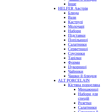
Інше
HELFER Австрія
Блюда
Вази
Каструлі
Молочарі
Набори
Підставки
Попільниці
Салатники
Серветниці
Соусники
Тарілки
Форми
Цукорниці
Чайники
Чашки й блюдця
ALT PORCELAIN
Кістяна порцеляна
Минажниці
Набори для
спецій
Розетки
Салатники
Соусники й