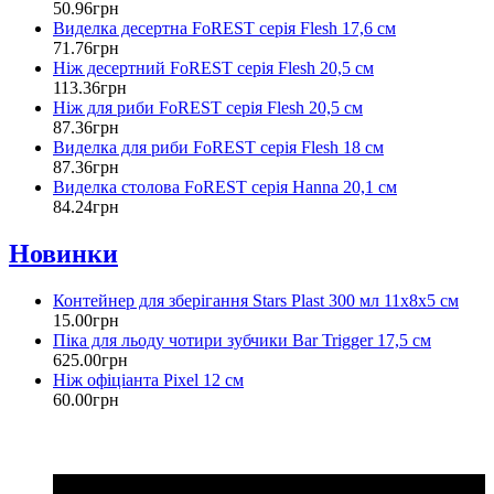
50
.
96
грн
Виделка десертна FoREST серія Flesh 17,6 см
71
.
76
грн
Ніж десертний FoREST серія Flesh 20,5 см
113
.
36
грн
Ніж для риби FoREST серія Flesh 20,5 см
87
.
36
грн
Виделка для риби FoREST серія Flesh 18 см
87
.
36
грн
Виделка столова FoREST серія Hanna 20,1 см
84
.
24
грн
Новинки
Контейнер для зберігання Stars Plast 300 мл 11х8х5 см
15
.
00
грн
Піка для льоду чотири зубчики Bar Trigger 17,5 см
625
.
00
грн
Ніж офіціанта Pixel 12 см
60
.
00
грн