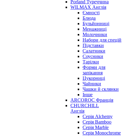
Porland Туреччина
WILMAX Англія
Ємності
Блюда
Бульйонниці
Менажниці
Молочники
Набори для спецій
Підставки
Салатники
Соусники
Тарілки
Форми для
запікання
Цукорниці
Чайники
Чашки й склянки
Інше
ARCOROC Франція
CHURCHILL
Англія
Серія Alchemy
Серія Bamboo
Серія Marble
Серія Monochrome