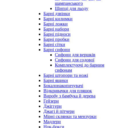
шампанського
Щипці для льоду
Барні дзвінки
Барні килимки
Барні ложки
Барні набори
Барні підноси
Барні пробки
Барні сітки
Барні сифони
Сифони для вершків
Сифони для содової
Комплектуючі до барним
сифонам
Барні штопори та ножі
Барні ящики
Бокалонакопичувачі
Відкривачки для пляшок
Виробу з бамбука й дерева
Гейзери
Джіггери
Джагі й пітчери
Мірні склянки та мензурки
Мадлери
Нок-бокси