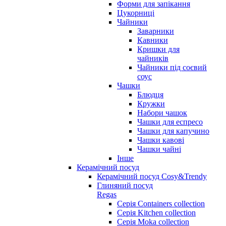
Форми для запікання
Цукорниці
Чайники
Заварники
Кавники
Кришки для
чайників
Чайники під соєвий
соус
Чашки
Блюдця
Кружки
Набори чашок
Чашки для еспресо
Чашки для капучино
Чашки кавові
Чашки чайні
Інше
Керамічний посуд
Керамічний посуд Cosy&Trendy
Глиняний посуд
Regas
Серія Containers collection
Серія Kitchen collection
Серія Moka collection