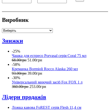
Виробник
Знижки
-25%
Чашка для еспресо Porvasal серія Coral 75 мл
68
.
00
грн
51
.
00
грн
-58%
Креманка Bormioli Rocco Alaska 260 мл
93
.
00
грн
39
.
00
грн
-30%
Універсальний миючий засіб Fox FOX 1 л
360
.
00
грн
253
.
00
грн
Лідери продажів
Ложка кавова FoREST серія Flesh 11,4 см