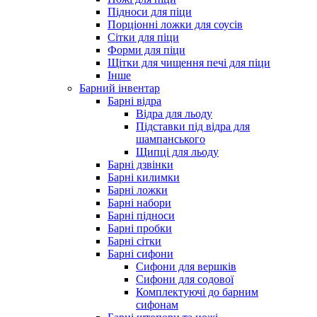
Підноси для піци
Порціонні ложки для соусів
Сітки для піци
Форми для піци
Щітки для чищення печі для піци
Інше
Барний інвентар
Барні відра
Відра для льоду
Підставки під відра для
шампанського
Щипці для льоду
Барні дзвінки
Барні килимки
Барні ложки
Барні набори
Барні підноси
Барні пробки
Барні сітки
Барні сифони
Сифони для вершків
Сифони для содової
Комплектуючі до барним
сифонам