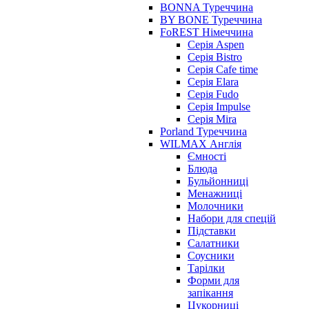
BONNA Туреччина
BY BONE Туреччина
FoREST Німеччина
Серія Aspen
Серія Bistro
Серія Cafe time
Серія Elara
Серія Fudo
Серія Impulse
Серія Mira
Porland Туреччина
WILMAX Англія
Ємності
Блюда
Бульйонниці
Менажниці
Молочники
Набори для спецій
Підставки
Салатники
Соусники
Тарілки
Форми для
запікання
Цукорниці