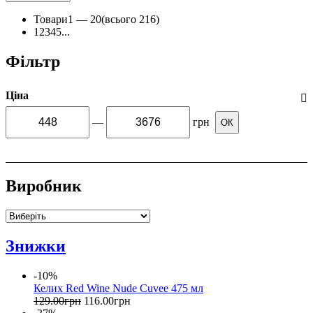
Товари
1 —
20
(всього 216)
1
2
3
4
5
...
Фільтр
Ціна
—
грн
ОК
Виробник
Знижки
-10%
Келих Red Wine Nude Cuvee 475 мл
129
.
00
грн
116
.
00
грн