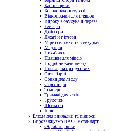
Барні штопори та ножі
Барні ящики
Бокалонакопичувачі
Відкривачки для пляшок
Виробу з бамбука й дерева
Гейзери
Джіггери
Джагі й пітчери
Мірні склянки та мензурки
Мадлери
Нок-бокси
Пляшки для міксів
Подрібнювачи льоду
Преси для цитрусових
Сита барні
Совки для льоду
Стрейнери
Темпери
Тримачі для чеків
Трубочки
Шейкери
Інше
Блюда для викладки та підноси
Впроваджуємо HACCP стандарт
Обробні дошки