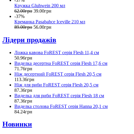
-37%
Кружка Gluhwein 200 мл
62
.
00
грн
39
.
00
грн
-37%
Креманка Pasabahce Iceville 210 мл
89
.
00
грн
56
.
00
грн
Лідери продажів
Ложка кавова FoREST серія Flesh 11,4 см
50
.
96
грн
Виделка десертна FoREST серія Flesh 17,6 см
71
.
76
грн
Ніж десертний FoREST серія Flesh 20,5 см
113
.
36
грн
Ніж для риби FoREST серія Flesh 20,5 см
87
.
36
грн
Виделка для риби FoREST серія Flesh 18 см
87
.
36
грн
Виделка столова FoREST серія Hanna 20,1 см
84
.
24
грн
Новинки