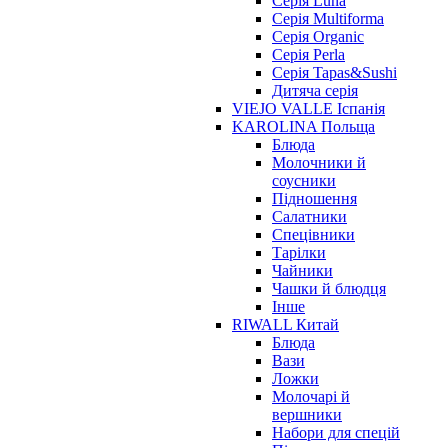
Серія Luna
Серія Multiforma
Серія Organic
Серія Perla
Серія Tapas&Sushi
Дитяча серія
VIEJO VALLE Іспанія
KAROLINA Польща
Блюда
Молочники й
соусники
Підношення
Салатники
Спецівники
Тарілки
Чайники
Чашки й блюдця
Інше
RIWALL Китай
Блюда
Вази
Ложки
Молочарі й
вершники
Набори для спецій