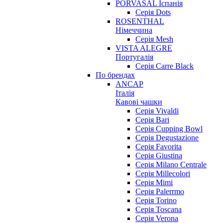
PORVASAL Іспанія
Серія Dots
ROSENTHAL
Німеччина
Серія Mesh
VISTA ALEGRE
Португалія
Серія Carre Black
По брендах
ANCAP
Італія
Кавові чашки
Cерія Vivaldi
Серія Bari
Серія Cupping Bowl
Серія Degustazione
Серія Favorita
Серія Giustina
Серія Milano Centrale
Серія Millecolori
Серія Mimi
Серія Palerrmo
Серія Torino
Серія Toscana
Серія Verona