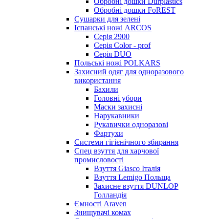
Обробні дошки Durplastics
Обробні дошки FoREST
Сушарки для зелені
Іспанські ножі ARCOS
Серія 2900
Серія Color - prof
Серія DUO
Польські ножі POLKARS
Захисний одяг для одноразового
використання
Бахили
Головні убори
Маски захисні
Нарукавники
Рукавички одноразові
Фартухи
Системи гігієнічного збирання
Спец взуття для харчової
промисловості
Взуття Giasco Італія
Взуття Lemigo Польща
Захисне взуття DUNLOP
Голландія
Ємності Araven
Знищувачі комах