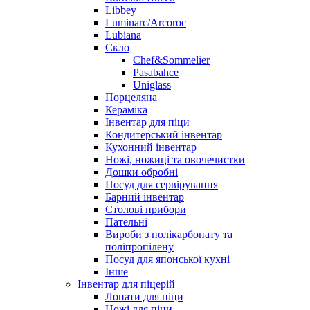
Libbey
Luminarc/Arcoroc
Lubiana
Скло
Chef&Sommelier
Pasabahce
Uniglass
Порцеляна
Кераміка
Інвентар для піци
Кондитерський інвентар
Кухонний інвентар
Ножі, ножиці та овочечистки
Дошки обробні
Посуд для сервірування
Барний інвентар
Столові прибори
Пательні
Вироби з полікарбонату та
поліпропілену
Посуд для японської кухні
Інше
Інвентар для піцерій
Лопати для піци
Ножі для піци