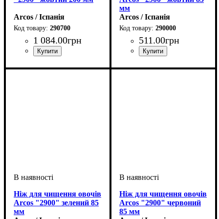
мм
Arcos / Іспанія
Arcos / Іспанія
290700
290000
1 084
.
00
грн
511
.
00
грн
Ніж для чищення овочів
Ніж для чищення овочів
Arcos "2900" зелений 85
Arcos "2900" червоний
мм
85 мм