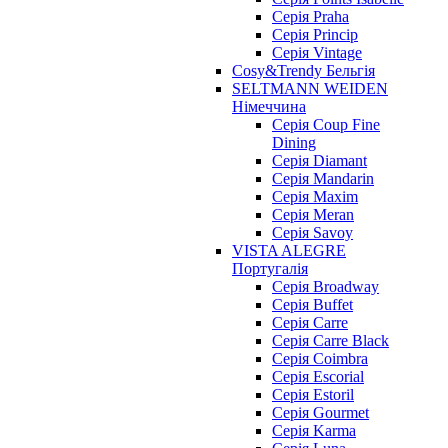
Серія Praha
Серія Princip
Серія Vintage
Cosy&Trendy Бельгія
SELTMANN WEIDEN
Німеччина
Cерія Coup Fine
Dining
Cерія Diamant
Cерія Mandarin
Cерія Maxim
Серія Meran
Серія Savoy
VISTA ALEGRE
Португалія
Серія Broadway
Серія Buffet
Серія Carre
Серія Carre Black
Серія Coimbra
Серія Escorial
Серія Estoril
Серія Gourmet
Серія Karma