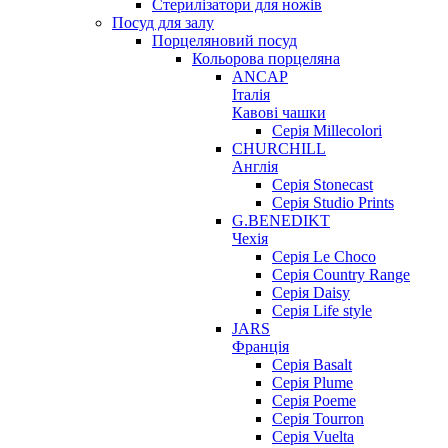
Стерилізатори для ножів
Посуд для залу
Порцеляновий посуд
Кольорова порцеляна
ANCAP
Італія
Кавові чашки
Серія Millecolori
CHURCHILL
Англія
Серія Stonecast
Серія Studio Prints
G.BENEDIKT
Чехія
Cерія Le Choco
Серія Country Range
Серія Daisy
Серія Life style
JARS
Франція
Серія Basalt
Серія Plume
Серія Poeme
Серія Tourron
Серія Vuelta