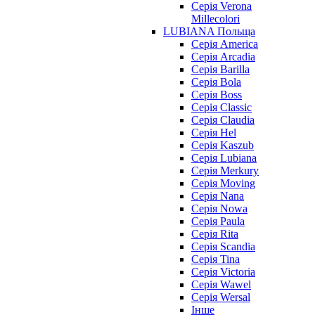
Серія Verona
Millecolori
LUBIANA Польща
Серія America
Серія Arcadia
Серія Barilla
Серія Bola
Серія Boss
Серія Classic
Серія Claudia
Серія Hel
Серія Kaszub
Серія Lubiana
Серія Merkury
Серія Moving
Серія Nana
Серія Nowa
Серія Paula
Серія Rita
Серія Scandia
Серія Tina
Серія Victoria
Серія Wawel
Серія Wersal
Інше