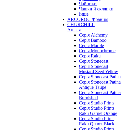
Чайники
Чашки й склянки
Інше
ARCOROC Франція
CHURCHILL
Англія
Серія Alchemy
Серія Bamboo
Серія Marble
Серія Monochrome
Серія Raku
Серія Stonecast
Серія Stonecast
Mustard Seed Yellow
Серія Stonecast Patina
Серія Stonecast Patina
Antique Taupe
Серія Stonecast Patina
Burnished
Серія Studio Prints
Серія Studio Prints
Raku Garnet Orange
Серія Studio Prints
Raku Quartz Black
Серія Studio Prints