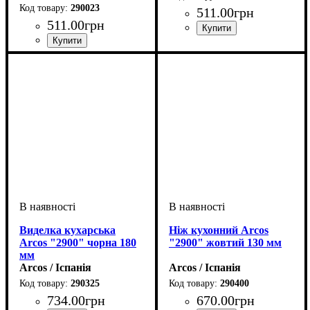
290023
511
.
00
грн
511
.
00
грн
Виделка кухарська
Ніж кухонний Arcos
Arcos "2900" чорна 180
"2900" жовтий 130 мм
мм
Arcos / Іспанія
Arcos / Іспанія
290325
290400
734
.
00
грн
670
.
00
грн