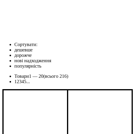
Сортувати:
дешевше
дорожче
нові надходження
популярність
Товари
1 —
20
(всього 216)
1
2
3
4
5
...