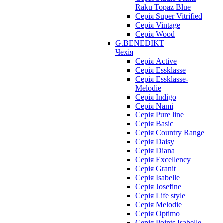
Raku Topaz Blue
Серія Super Vitrified
Серія Vintage
Серія Wood
G.BENEDIKT
Чехія
Cерія Active
Cерія Essklasse
Cерія Essklasse-
Melodie
Cерія Indigo
Cерія Nami
Cерія Pure line
Серія Basic
Серія Country Range
Серія Daisy
Серія Diana
Серія Excellency
Серія Granit
Серія Isabelle
Серія Josefine
Серія Life style
Серія Melodie
Серія Optimo
Серія Points Isabelle