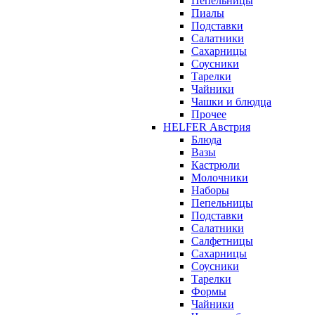
Пепельницы
Пиалы
Подставки
Салатники
Сахарницы
Соусники
Тарелки
Чайники
Чашки и блюдца
Прочее
HELFER Австрия
Блюда
Вазы
Кастрюли
Молочники
Наборы
Пепельницы
Подставки
Салатники
Салфетницы
Сахарницы
Соусники
Тарелки
Формы
Чайники