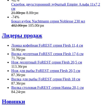
-62%
Скребок двухсторонний зубчатый Empire Альфа 11x7,2
см
21
.
00
грн
8
.
00
грн
-74%
Бокал кубок Nachtmann серия Noblesse 230 мл
402
.
00
грн
105
.
00
грн
Лидеры продаж
Ложка кофейная FoREST серия Flesh 11,4 см
50
.
96
грн
Вилка десертная FoREST серия Flesh 17,6 см
71
.
76
грн
Нож десертный FoREST серия Flesh 20,5 см
113
.
36
грн
Нож для рыбы FoREST серия Flesh 20,5 см
87
.
36
грн
Вилка для рыбы FoREST серия Flesh 18 см
87
.
36
грн
Вилка столовая FoREST серия Hanna 20,1 см
84
.
24
грн
Новинки