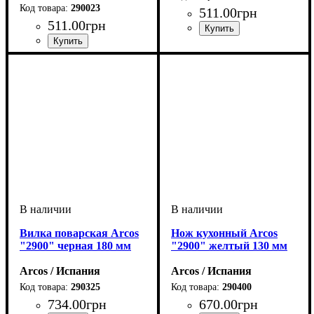
290023
511
.
00
грн
511
.
00
грн
Вилка поварская Arcos
Нож кухонный Arcos
"2900" черная 180 мм
"2900" желтый 130 мм
Arcos / Испания
Arcos / Испания
290325
290400
734
.
00
грн
670
.
00
грн