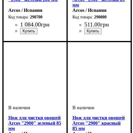
мм
Arcos / Испания
Arcos / Испания
290700
290000
1 084
.
00
грн
511
.
00
грн
Нож для чистки овощей
Нож для чистки овощей
Arcos "2900" зеленый 85
Arcos "2900" красный
мм
85 мм