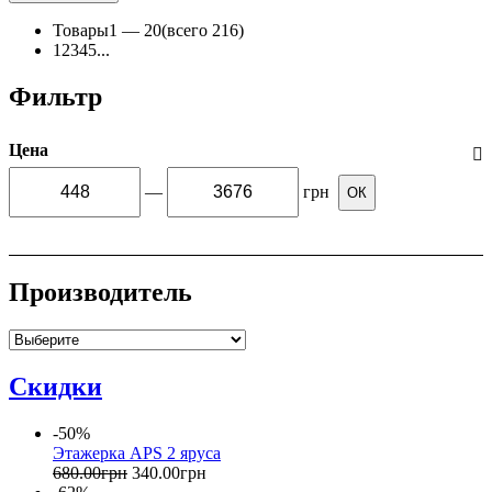
Товары
1 —
20
(всего 216)
1
2
3
4
5
...
Фильтр
Цена
—
грн
ОК
Производитель
Скидки
-50%
Этажерка APS 2 яруса
680
.
00
грн
340
.
00
грн