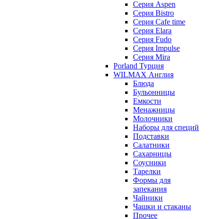
Серия Aspen
Серия Bistro
Серия Cafe time
Серия Elara
Серия Fudo
Серия Impulse
Серия Mira
Porland Турция
WILMAX Англия
Блюда
Бульонницы
Емкости
Менажницы
Молочники
Наборы для специй
Подставки
Салатники
Сахарницы
Соусники
Тарелки
Формы для
запекания
Чайники
Чашки и стаканы
Прочее