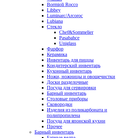
Bormioli Rocco
Libbey
Luminarc/Arcoroc
Lubiana
Стекло
Chef&Sommelier
Pasabahce
Uniglass
Фарфор
Керамика
Инвентарь для пиццы
Кондитерский инвентарь
Кухонный инвентарь
Ножи, ножницы и овощечистки
Доски разделочные
Посуда для сервировки
Барный инвентарь
Столовые приборы
Сковородки
Изделия из поликарбоната и
полипропилена
Посуда для японской кухни
Прочее
Барный инвентарь
Барные ведра