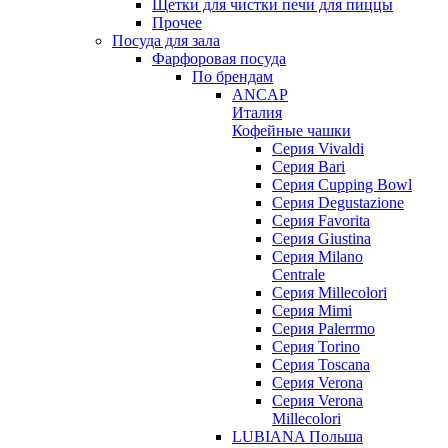
Щетки для чистки печи для пиццы
Прочее
Посуда для зала
Фарфоровая посуда
По брендам
ANCAP
Италия
Кофейные чашки
Cерия Vivaldi
Серия Bari
Серия Cupping Bowl
Серия Degustazione
Серия Favorita
Серия Giustina
Серия Milano
Centrale
Серия Millecolori
Серия Mimi
Серия Palerrmo
Серия Torino
Серия Toscana
Серия Verona
Серия Verona
Millecolori
LUBIANA Польша