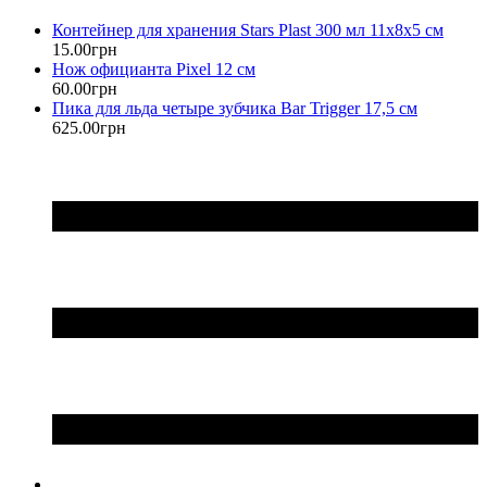
Контейнер для хранения Stars Plast 300 мл 11х8х5 см
15
.
00
грн
Нож официанта Pixel 12 см
60
.
00
грн
Пика для льда четыре зубчика Bar Trigger 17,5 см
625
.
00
грн