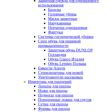
Защитная одежда для одноразового
использования
Бахилы
Головные уборы
Маски защитные
Нарукавники
Перчатки одноразовые
Фартуки
Системы гигиенической уборки
Спец обувь для пищевой
промышленности
Защитная обувь DUNLOP
Голландия
Обувь Giasco Италия
Обувь Lemigo Польша
Емкости Araven
Стерилизаторы для ножей
Уничтожители насекомых
Инвентарь для пиццерий
Лопаты для пиццы
Ножи для пиццы
Подносы для пиццы
Порционные ложки для соусов
Сетки для пиццы
Формы для пиццы