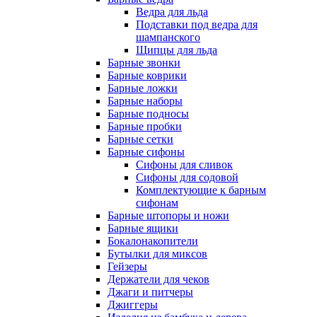
Ведра для льда
Подставки под ведра для
шампанского
Щипцы для льда
Барные звонки
Барные коврики
Барные ложки
Барные наборы
Барные подносы
Барные пробки
Барные сетки
Барные сифоны
Сифоны для сливок
Сифоны для содовой
Комплектующие к барным
сифонам
Барные штопоры и ножи
Барные ящики
Бокалонакопители
Бутылки для миксов
Гейзеры
Держатели для чеков
Джаги и питчеры
Джиггеры