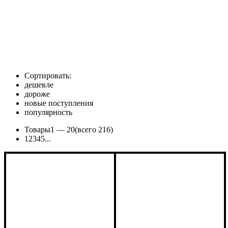
Сортировать:
дешевле
дороже
новые поступления
популярность
Товары
1 —
20
(всего 216)
1
2
3
4
5
...