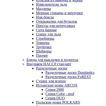
Изделия из бамбука и дерева
Измельчители льда
Мадлеры
Мерные стаканы и мензурки
Нок-боксы
Открывалки для бутылок
Прессы для цитрусовых
Сита барные
Совки для льда
Стрейнеры
Темпера
Трубочки
Шейкеры
Прочее
Блюда для выкладки и подносы
Внедряем HACCP стандарт
Разделочные доски
Разделочные доски Durplastics
Разделочные доски FoREST
Сушки для зелени
Испанские ножи ARCOS
Серия 2900
Серия Color - prof
Серия DUO
Польские ножи POLKARS