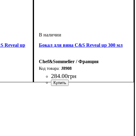
S Reveal up
Бокал для вина C&S Reveal up 300 мл
Chef&Sommelier / Франция
J8908
284
.
00
грн