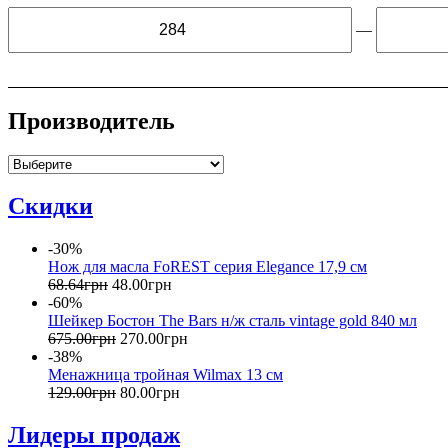
—
Производитель
Скидки
-30%
Нож для масла FoREST серия Elegance 17,9 см
68
.
64
грн
48
.
00
грн
-60%
Шейкер Бостон The Bars н/ж сталь vintage gold 840 мл
675
.
00
грн
270
.
00
грн
-38%
Менажница тройная Wilmax 13 см
129
.
00
грн
80
.
00
грн
Лидеры продаж