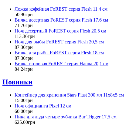
Ложка кофейная FoREST серия Flesh 11,4 см
50
.
96
грн
Вилка десертная FoREST серия Flesh 17,6 см
71
.
76
грн
Нож десертный FoREST серия Flesh 20,5 см
113
.
36
грн
Нож для рыбы FoREST серия Flesh 20,5 см
87
.
36
грн
Вилка для рыбы FoREST серия Flesh 18 см
87
.
36
грн
Вилка столовая FoREST серия Hanna 20,1 см
84
.
24
грн
Новинки
Контейнер для хранения Stars Plast 300 мл 11х8х5 см
15
.
00
грн
Нож официанта Pixel 12 см
60
.
00
грн
Пика для льда четыре зубчика Bar Trigger 17,5 см
625
.
00
грн