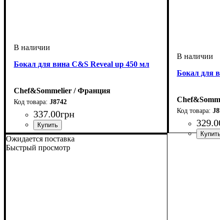
Бокал для вина C&S Reveal up 450 мл
Бокал для в
Chef&Sommelier / Франция
Chef&Somme
J8742
J8
337
.
00
грн
329
.
0
Ожидается поставка
Быстрый просмотр