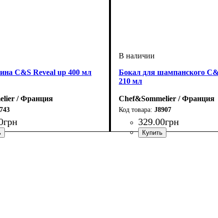
ина C&S Reveal up 400 мл
Бокал для шампанского C&
210 мл
lier / Франция
Chef&Sommelier / Франция
743
J8907
0
грн
329
.
00
грн