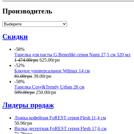
Производитель
Скидки
-58%
Тарелка для пасты G.Benedikt серия Nami 27,5 см 320 мл
1 474
.
00
грн
625
.
00
грн
-52%
Блюдце универсальное Wilmax 14 см
81
.
00
грн
39
.
00
грн
-58%
Тарелка Cosy&Trendy Urban 28 см
599
.
00
грн
250
.
00
грн
Лидеры продаж
Ложка кофейная FoREST серия Flesh 11,4 см
50
.
96
грн
Вилка десертная FoREST серия Flesh 17,6 см
71
.
76
грн