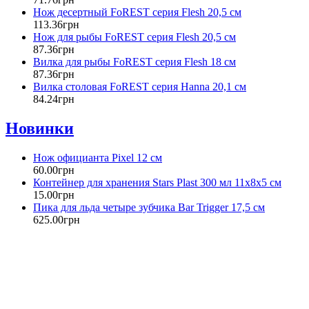
Нож десертный FoREST серия Flesh 20,5 см
113
.
36
грн
Нож для рыбы FoREST серия Flesh 20,5 см
87
.
36
грн
Вилка для рыбы FoREST серия Flesh 18 см
87
.
36
грн
Вилка столовая FoREST серия Hanna 20,1 см
84
.
24
грн
Новинки
Нож официанта Pixel 12 см
60
.
00
грн
Контейнер для хранения Stars Plast 300 мл 11х8х5 см
15
.
00
грн
Пика для льда четыре зубчика Bar Trigger 17,5 см
625
.
00
грн