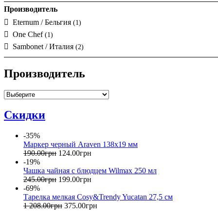
Производитель
Eternum / Бельгия
(1)
One Chef
(1)
Sambonet / Италия
(2)
Производитель
Скидки
-35%
Маркер черный Araven 138х19 мм
190
.
00
грн
124
.
00
грн
-19%
Чашка чайная с блюдцем Wilmax 250 мл
245
.
00
грн
199
.
00
грн
-69%
Тарелка мелкая Cosy&Trendy Yucatan 27,5 см
1 208
.
00
грн
375
.
00
грн