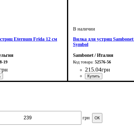
стриц Eternum Frida 12 см
Вилка для устриц Sambonet
Symbol
ельгия
Sambonet / Италия
8-19
52576-56
грн
215
.
04
грн
грн
ОК