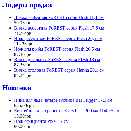
Лидеры продаж
Ложка кофейная FoREST серия Flesh 11,4 см
50
.
96
грн
Вилка десертная FoREST серия Flesh 17,6 см
71
.
76
грн
Нож десертный FoREST серия Flesh 20,5 см
113
.
36
грн
Нож для рыбы FoREST серия Flesh 20,5 см
87
.
36
грн
Вилка для рыбы FoREST серия Flesh 18 см
87
.
36
грн
Вилка столовая FoREST серия Hanna 20,1 см
84
.
24
грн
Новинки
Пика для льда четыре зубчика Bar Trigger 17,5 см
625
.
00
грн
Контейнер для хранения Stars Plast 300 мл 11х8х5 см
15
.
00
грн
Нож официанта Pixel 12 см
60
.
00
грн