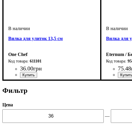
Вилка для улиток 13,5 см
Вилка для у
One Chef
Eternum / Б
611101
95
36
.
00
грн
75
.
48
Фильтр
Цена
—