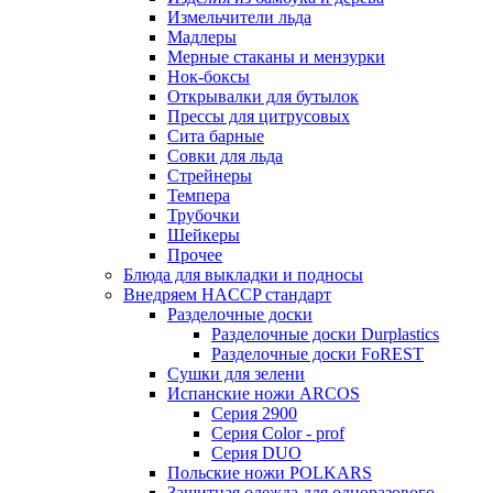
Измельчители льда
Мадлеры
Мерные стаканы и мензурки
Нок-боксы
Открывалки для бутылок
Прессы для цитрусовых
Сита барные
Совки для льда
Стрейнеры
Темпера
Трубочки
Шейкеры
Прочее
Блюда для выкладки и подносы
Внедряем HACCP стандарт
Разделочные доски
Разделочные доски Durplastics
Разделочные доски FoREST
Сушки для зелени
Испанские ножи ARCOS
Серия 2900
Серия Color - prof
Серия DUO
Польские ножи POLKARS
Защитная одежда для одноразового