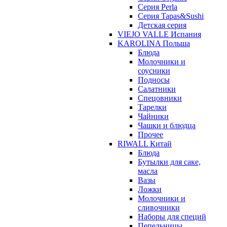
Серия Perla
Серия Tapas&Sushi
Детская серия
VIEJO VALLE Испания
KAROLINA Польша
Блюда
Молочники и
соусники
Подносы
Салатники
Спецовники
Тарелки
Чайники
Чашки и блюдца
Прочее
RIWALL Китай
Блюда
Бутылки для саке,
масла
Вазы
Ложки
Молочники и
сливочники
Наборы для специй
Пепельницы