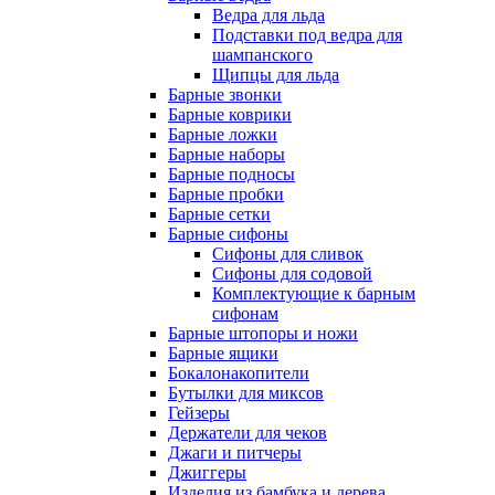
Ведра для льда
Подставки под ведра для
шампанского
Щипцы для льда
Барные звонки
Барные коврики
Барные ложки
Барные наборы
Барные подносы
Барные пробки
Барные сетки
Барные сифоны
Сифоны для сливок
Сифоны для содовой
Комплектующие к барным
сифонам
Барные штопоры и ножи
Барные ящики
Бокалонакопители
Бутылки для миксов
Гейзеры
Держатели для чеков
Джаги и питчеры
Джиггеры
Изделия из бамбука и дерева