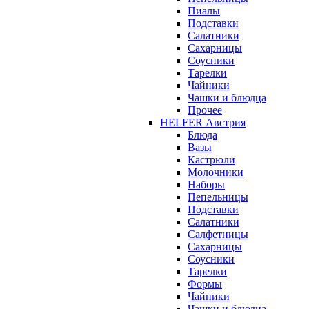
Пиалы
Подставки
Салатники
Сахарницы
Соусники
Тарелки
Чайники
Чашки и блюдца
Прочее
HELFER Австрия
Блюда
Вазы
Кастрюли
Молочники
Наборы
Пепельницы
Подставки
Салатники
Салфетницы
Сахарницы
Соусники
Тарелки
Формы
Чайники
Чашки и блюдца