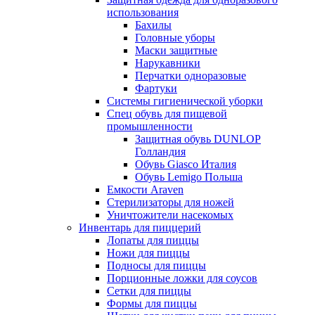
использования
Бахилы
Головные уборы
Маски защитные
Нарукавники
Перчатки одноразовые
Фартуки
Системы гигиенической уборки
Спец обувь для пищевой
промышленности
Защитная обувь DUNLOP
Голландия
Обувь Giasco Италия
Обувь Lemigo Польша
Емкости Araven
Стерилизаторы для ножей
Уничтожители насекомых
Инвентарь для пиццерий
Лопаты для пиццы
Ножи для пиццы
Подносы для пиццы
Порционные ложки для соусов
Сетки для пиццы
Формы для пиццы