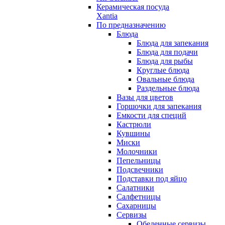
Керамическая посуда
Xantia
По предназначению
Блюда
Блюда для запекания
Блюда для подачи
Блюда для рыбы
Круглые блюда
Овальные блюда
Раздельные блюда
Вазы для цветов
Горшочки для запекания
Емкости для специй
Кастрюли
Кувшины
Миски
Молочники
Пепельницы
Подсвечники
Подставки под яйцо
Салатники
Салфетницы
Сахарницы
Сервизы
Обеденные сервизы