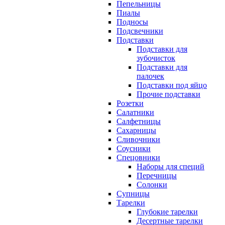
Пепельницы
Пиалы
Подносы
Подсвечники
Подставки
Подставки для
зубочисток
Подставки для
палочек
Подставки под яйцо
Прочие подставки
Розетки
Салатники
Салфетницы
Сахарницы
Сливочники
Соусники
Спецовники
Наборы для специй
Перечницы
Солонки
Супницы
Тарелки
Глубокие тарелки
Десертные тарелки