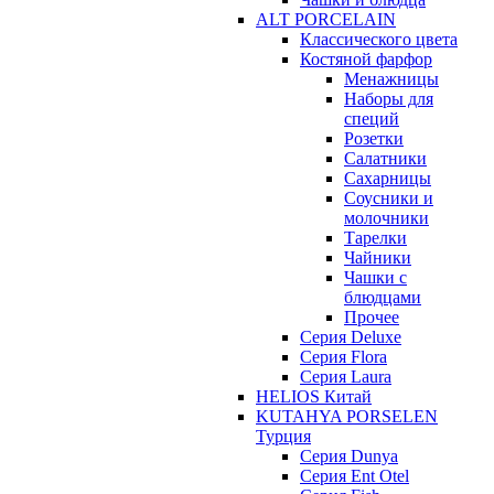
ALT PORCELAIN
Классического цвета
Костяной фарфор
Менажницы
Наборы для
специй
Розетки
Салатники
Сахарницы
Соусники и
молочники
Тарелки
Чайники
Чашки с
блюдцами
Прочее
Серия Deluxe
Серия Flora
Серия Laura
HELIOS Китай
KUTAHYA PORSELEN
Турция
Серия Dunya
Серия Ent Otel