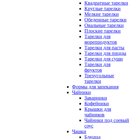
Квадратные тарелки
Круглые тарелки
Мелкие тарелки
Обеденные тарелки
Овальные тарелки
Плоские тарелки
Тарелки для
морепродуктов
Тарелки для пасты
Тарелки для пиццы
Тарелки для суши
Тарелки для
фруктов
Трехугольные
тарелки
Формы для запекания
Чайники
Заварники
Кофейники
Крышки для
чайников
Чайники под соевый
соус
Чашки
Блюдца