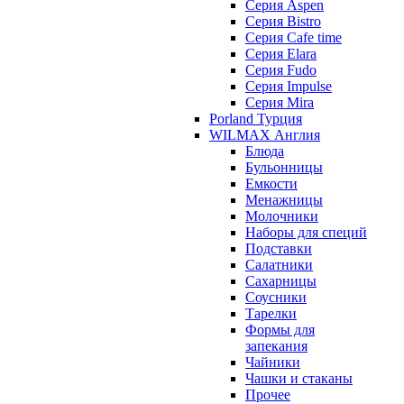
Серия Aspen
Серия Bistro
Серия Cafe time
Серия Elara
Серия Fudo
Серия Impulse
Серия Mira
Porland Турция
WILMAX Англия
Блюда
Бульонницы
Емкости
Менажницы
Молочники
Наборы для специй
Подставки
Салатники
Сахарницы
Соусники
Тарелки
Формы для
запекания
Чайники
Чашки и стаканы
Прочее