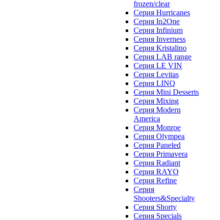
frozen/clear
Серия Hurricanes
Серия In2One
Серия Infinium
Серия Inverness
Серия Kristalino
Серия LAB range
Серия LE VIN
Серия Levitas
Серия LINQ
Серия Mini Desserts
Серия Mixing
Серия Modern
America
Серия Monroe
Серия Olympea
Серия Paneled
Серия Primavera
Серия Radiant
Серия RAYO
Серия Refine
Серия
Shooters&Specialty
Серия Shorty
Серия Specials