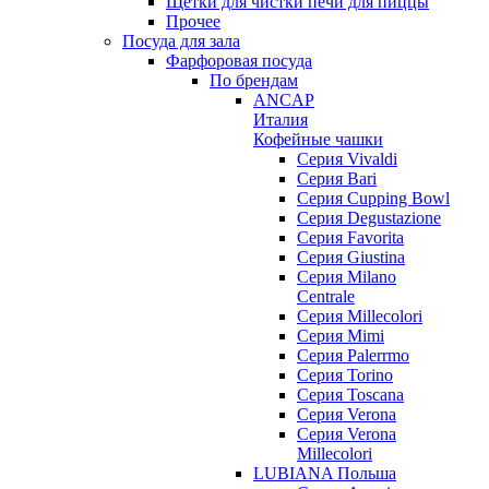
Щетки для чистки печи для пиццы
Прочее
Посуда для зала
Фарфоровая посуда
По брендам
ANCAP
Италия
Кофейные чашки
Cерия Vivaldi
Серия Bari
Серия Cupping Bowl
Серия Degustazione
Серия Favorita
Серия Giustina
Серия Milano
Centrale
Серия Millecolori
Серия Mimi
Серия Palerrmo
Серия Torino
Серия Toscana
Серия Verona
Серия Verona
Millecolori
LUBIANA Польша