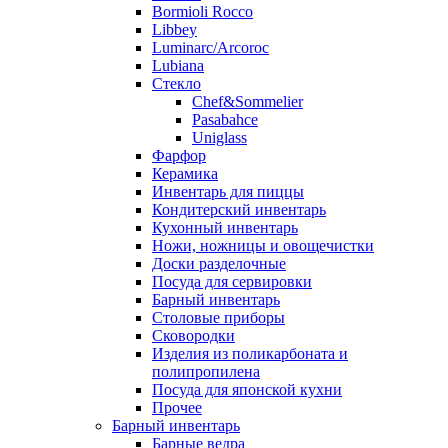
Bormioli Rocco
Libbey
Luminarc/Arcoroc
Lubiana
Стекло
Chef&Sommelier
Pasabahce
Uniglass
Фарфор
Керамика
Инвентарь для пиццы
Кондитерский инвентарь
Кухонный инвентарь
Ножи, ножницы и овощечистки
Доски разделочные
Посуда для сервировки
Барный инвентарь
Столовые приборы
Сковородки
Изделия из поликарбоната и
полипропилена
Посуда для японской кухни
Прочее
Барный инвентарь
Барные ведра