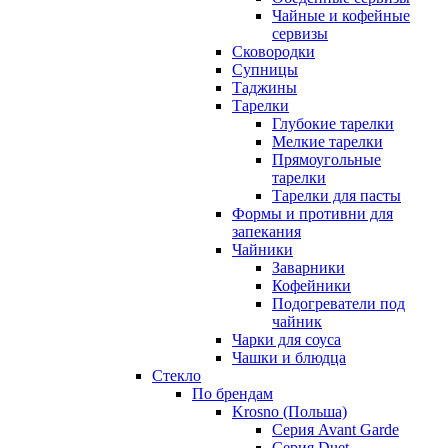
Чайные и кофейные
сервизы
Сковородки
Супницы
Таджины
Тарелки
Глубокие тарелки
Мелкие тарелки
Прямоугольные
тарелки
Тарелки для пасты
Формы и противни для
запекания
Чайники
Заварники
Кофейники
Подогреватели под
чайник
Чарки для соуса
Чашки и блюдца
Стекло
По брендам
Krosno (Польша)
Серия Avant Garde
Серия Duet