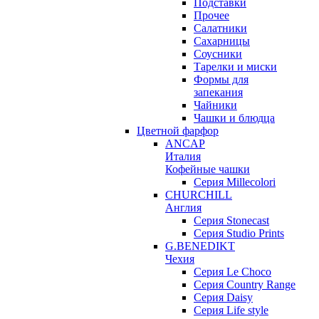
Подставки
Прочее
Салатники
Сахарницы
Соусники
Тарелки и миски
Формы для
запекания
Чайники
Чашки и блюдца
Цветной фарфор
ANCAP
Италия
Кофейные чашки
Серия Millecolori
CHURCHILL
Англия
Серия Stonecast
Серия Studio Prints
G.BENEDIKT
Чехия
Cерия Le Choco
Серия Country Range
Серия Daisy
Серия Life style