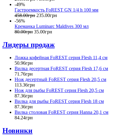
-49%
Гастроемкость FoREST GN 1/4 h 100 мм
458
.
00
грн
235
.
00
грн
-56%
Креманка Luminarc Maldives 300 мл
80
.
00
грн
35
.
00
грн
Лидеры продаж
Ложка кофейная FoREST серия Flesh 11,4 см
50
.
96
грн
Вилка десертная FoREST серия Flesh 17,6 см
71
.
76
грн
Нож десертный FoREST серия Flesh 20,5 см
113
.
36
грн
Нож для рыбы FoREST серия Flesh 20,5 см
87
.
36
грн
Вилка для рыбы FoREST серия Flesh 18 см
87
.
36
грн
Вилка столовая FoREST серия Hanna 20,1 см
84
.
24
грн
Новинки