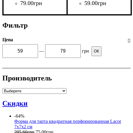
79
.
00
грн
59
.
00
грн
Фильтр
Цена
—
грн
ОК
Производитель
Скидки
-64%
Форма для тарта квадратная перфорированная Lacor
7х7х2 см
205
.
66
грн
75
.
00
грн