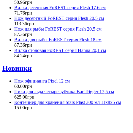
50
.
96
грн
Вилка десертная FoREST серия Flesh 17,6 см
71
.
76
грн
Нож десертный FoREST серия Flesh 20,5 см
113
.
36
грн
Нож для рыбы FoREST серия Flesh 20,5 см
87
.
36
грн
Вилка для рыбы FoREST серия Flesh 18 см
87
.
36
грн
Вилка столовая FoREST серия Hanna 20,1 см
84
.
24
грн
Новинки
Нож официанта Pixel 12 см
60
.
00
грн
Пика для льда четыре зубчика Bar Trigger 17,5 см
625
.
00
грн
Контейнер для хранения Stars Plast 300 мл 11х8х5 см
15
.
00
грн