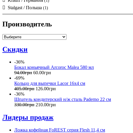
Krauff / Германия
(1)
Stalgast / Польша
(1)
Производитель
Скидки
-36%
Бокал коньячный Arcoroc Malea 580 мл
94
.
00
грн
60
.
00
грн
-69%
Кольцо для выпечки Lacor 16х4 cм
405
.
00
грн
126
.
00
грн
-36%
Шпатель кондитерский н/ж сталь Paderno 22 см
330
.
00
грн
210
.
00
грн
Лидеры продаж
Ложка кофейная FoREST серия Flesh 11,4 см