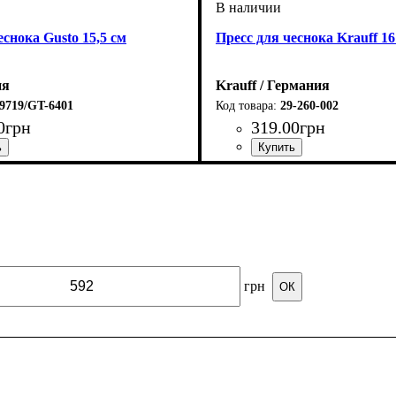
еснока Gusto 15,5 см
Пресс для чеснока Krauff 16
ия
Krauff / Германия
9719/GT-6401
29-260-002
0
грн
319
.
00
грн
грн
ОК