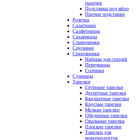
палочек
Подставки под яйцо
Прочие подставки
Розетки
Салатники
Салфетницы
Сахарницы
Сливочники
Соусники
Спецовники
Наборы для специй
Перечницы
Солонки
Супницы
Тарелки
Глубокие тарелки
Десертные тарелки
Квадратные тарелки
Круглые тарелки
Мелкие тарелки
Обеденные тарелки
Овальные тарелки
Плоские тарелки
Тарелки для
морепродуктов