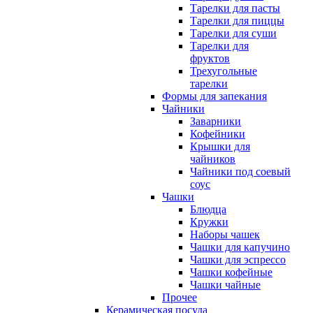
Тарелки для пасты
Тарелки для пиццы
Тарелки для суши
Тарелки для
фруктов
Трехугольные
тарелки
Формы для запекания
Чайники
Заварники
Кофейники
Крышки для
чайников
Чайники под соевый
соус
Чашки
Блюдца
Кружки
Наборы чашек
Чашки для капучино
Чашки для эспрессо
Чашки кофейные
Чашки чайные
Прочее
Керамическая посуда