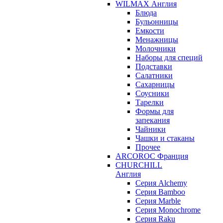
WILMAX Англия
Блюда
Бульонницы
Емкости
Менажницы
Молочники
Наборы для специй
Подставки
Салатники
Сахарницы
Соусники
Тарелки
Формы для
запекания
Чайники
Чашки и стаканы
Прочее
ARCOROC Франция
CHURCHILL
Англия
Серия Alchemy
Серия Bamboo
Серия Marble
Серия Monochrome
Серия Raku