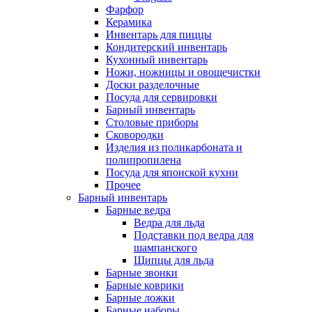
Фарфор
Керамика
Инвентарь для пиццы
Кондитерский инвентарь
Кухонный инвентарь
Ножи, ножницы и овощечистки
Доски разделочные
Посуда для сервировки
Барный инвентарь
Столовые приборы
Сковородки
Изделия из поликарбоната и
полипропилена
Посуда для японской кухни
Прочее
Барный инвентарь
Барные ведра
Ведра для льда
Подставки под ведра для
шампанского
Щипцы для льда
Барные звонки
Барные коврики
Барные ложки
Барные наборы