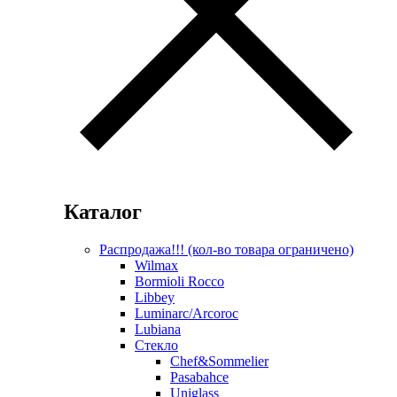
Каталог
Распродажа!!! (кол-во товара ограничено)
Wilmax
Bormioli Rocco
Libbey
Luminarc/Arcoroc
Lubiana
Стекло
Chef&Sommelier
Pasabahce
Uniglass