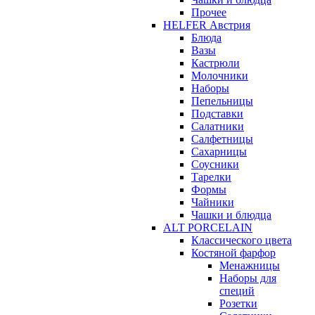
Прочее
HELFER Австрия
Блюда
Вазы
Кастрюли
Молочники
Наборы
Пепельницы
Подставки
Салатники
Салфетницы
Сахарницы
Соусники
Тарелки
Формы
Чайники
Чашки и блюдца
ALT PORCELAIN
Классического цвета
Костяной фарфор
Менажницы
Наборы для
специй
Розетки