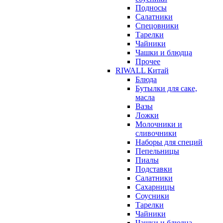
Подносы
Салатники
Спецовники
Тарелки
Чайники
Чашки и блюдца
Прочее
RIWALL Китай
Блюда
Бутылки для саке,
масла
Вазы
Ложки
Молочники и
сливочники
Наборы для специй
Пепельницы
Пиалы
Подставки
Салатники
Сахарницы
Соусники
Тарелки
Чайники
Чашки и блюдца