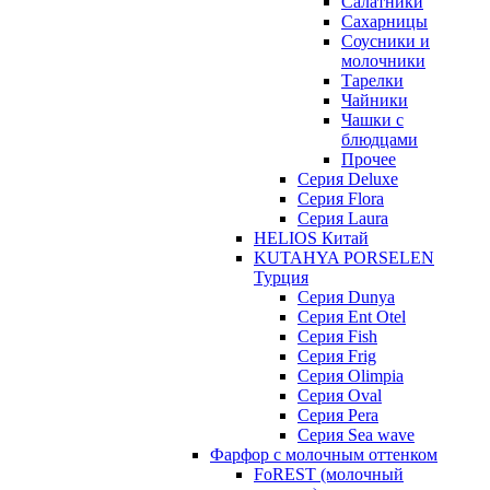
Салатники
Сахарницы
Соусники и
молочники
Тарелки
Чайники
Чашки с
блюдцами
Прочее
Серия Deluxe
Серия Flora
Серия Laura
HELIOS Китай
KUTAHYA PORSELEN
Турция
Серия Dunya
Серия Ent Otel
Серия Fish
Серия Frig
Серия Olimpia
Серия Oval
Серия Pera
Серия Sea wave
Фарфор с молочным оттенком
FoREST (молочный