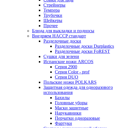
Стрейнеры
Темпера
Трубочки
Шейкеры
Прочее
Блюда для выкладки и подносы
Внедряем HACCP стандарт
Разделочные доски
Разделочные доски Durplastics
Разделочные доски FoREST
Сушки для зелени
Испанские ножи ARCOS
Серия 2900
Серия Color - prof
Серия DUO
Польские ножи POLKARS
Защитная одежда для одноразового
использования
Бахилы
Головные уборы
Маски защитные
Нарукавники
Перчатки одноразовые
Фартуки