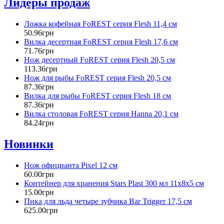
Лидеры продаж
Ложка кофейная FoREST серия Flesh 11,4 см
50
.
96
грн
Вилка десертная FoREST серия Flesh 17,6 см
71
.
76
грн
Нож десертный FoREST серия Flesh 20,5 см
113
.
36
грн
Нож для рыбы FoREST серия Flesh 20,5 см
87
.
36
грн
Вилка для рыбы FoREST серия Flesh 18 см
87
.
36
грн
Вилка столовая FoREST серия Hanna 20,1 см
84
.
24
грн
Новинки
Нож официанта Pixel 12 см
60
.
00
грн
Контейнер для хранения Stars Plast 300 мл 11х8х5 см
15
.
00
грн
Пика для льда четыре зубчика Bar Trigger 17,5 см
625
.
00
грн