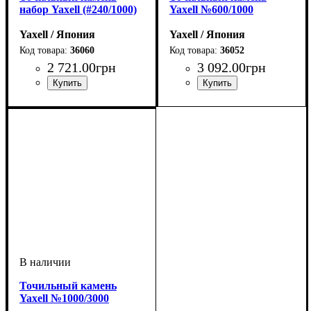
набор Yaxell (#240/1000)
Yaxell №600/1000
Yaxell / Япония
Yaxell / Япония
36060
36052
2 721
.
00
грн
3 092
.
00
грн
Точильный камень
Yaxell №1000/3000