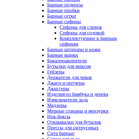
Барные подносы
Барные пробки
Барные сетки
Барные сифоны
Сифоны для сливок
Сифоны для содовой
Комплектующие к барным
сифонам
Барные штопоры и ножи
Барные ящики
Бокалонакопители
Бутылки для миксов
Гейзеры
Держатели для чеков
Джаги и питчеры
Джиггеры
Изделия из бамбука и дерева
Измельчители льда
Мадлеры
Мерные стаканы и мензурки
Нок-боксы
Открывалки для бутылок
Прессы для цитрусовых
Сита барные
Совки для льда