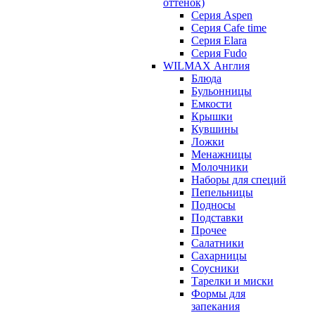
оттенок)
Серия Aspen
Серия Cafe time
Серия Elara
Серия Fudo
WILMAX Англия
Блюда
Бульонницы
Емкости
Крышки
Кувшины
Ложки
Менажницы
Молочники
Наборы для специй
Пепельницы
Подносы
Подставки
Прочее
Салатники
Сахарницы
Соусники
Тарелки и миски
Формы для
запекания