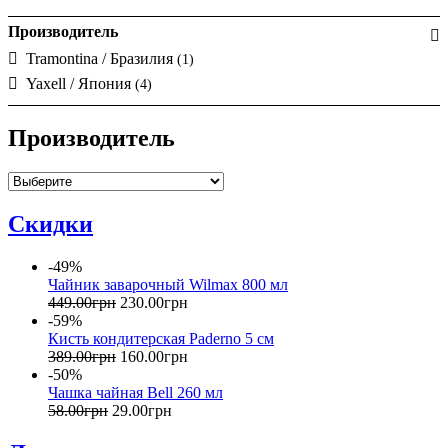
Производитель
Tramontina / Бразилия
(1)
Yaxell / Япония
(4)
Производитель
Скидки
-49%
Чайник заварочный Wilmax 800 мл
449
.
00
грн
230
.
00
грн
-59%
Кисть кондитерская Paderno 5 см
389
.
00
грн
160
.
00
грн
-50%
Чашка чайная Bell 260 мл
58
.
00
грн
29
.
00
грн