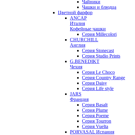
Чайники
Чашки и блюдца
Цветной фарфор
ANCAP
Италия
Кофейные чашки
Серия Millecolori
CHURCHILL
Англия
Серия Stonecast
Серия Studio Prints
G.BENEDIKT
Чехия
Cерия Le Choco
Серия Country Range
Серия Daisy
Серия Life style
JARS
Франция
Серия Basalt
Серия Plume
Серия Poeme
Серия Tourron
Серия Vuelta
PORVASAL Испания