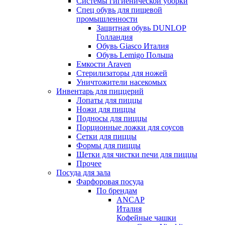
Системы гигиенической уборки
Спец обувь для пищевой
промышленности
Защитная обувь DUNLOP
Голландия
Обувь Giasco Италия
Обувь Lemigo Польша
Емкости Araven
Стерилизаторы для ножей
Уничтожители насекомых
Инвентарь для пиццерий
Лопаты для пиццы
Ножи для пиццы
Подносы для пиццы
Порционные ложки для соусов
Сетки для пиццы
Формы для пиццы
Щетки для чистки печи для пиццы
Прочее
Посуда для зала
Фарфоровая посуда
По брендам
ANCAP
Италия
Кофейные чашки