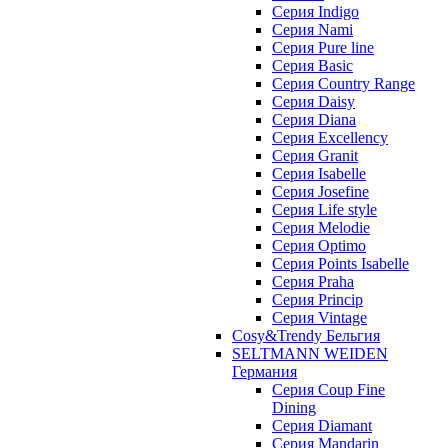
Cерия Indigo
Cерия Nami
Cерия Pure line
Серия Basic
Серия Country Range
Серия Daisy
Серия Diana
Серия Excellency
Серия Granit
Серия Isabelle
Серия Josefine
Серия Life style
Серия Melodie
Серия Optimo
Серия Points Isabelle
Серия Praha
Серия Princip
Серия Vintage
Cosy&Trendy Бельгия
SELTMANN WEIDEN
Германия
Cерия Coup Fine
Dining
Cерия Diamant
Cерия Mandarin