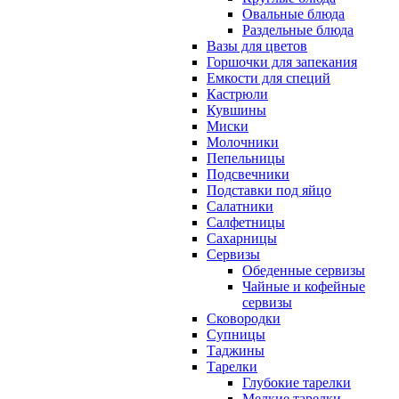
Овальные блюда
Раздельные блюда
Вазы для цветов
Горшочки для запекания
Емкости для специй
Кастрюли
Кувшины
Миски
Молочники
Пепельницы
Подсвечники
Подставки под яйцо
Салатники
Салфетницы
Сахарницы
Сервизы
Обеденные сервизы
Чайные и кофейные
сервизы
Сковородки
Супницы
Таджины
Тарелки
Глубокие тарелки
Мелкие тарелки