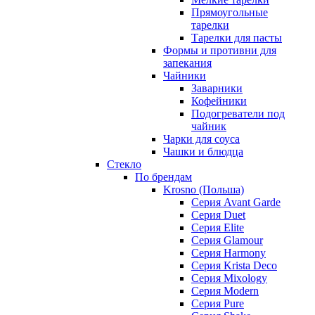
Прямоугольные
тарелки
Тарелки для пасты
Формы и противни для
запекания
Чайники
Заварники
Кофейники
Подогреватели под
чайник
Чарки для соуса
Чашки и блюдца
Стекло
По брендам
Krosno (Польша)
Серия Avant Garde
Серия Duet
Серия Elite
Серия Glamour
Серия Harmony
Серия Krista Deco
Серия Mixology
Серия Modern
Серия Pure