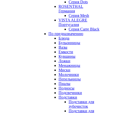
Серия Dots
ROSENTHAL
Германия
Серия Mesh
VISTA ALEGRE
Португалия
Серия Carre Black
По предназначению
Блюда
Бульонницы
Вазы
Емкости
Кувшины
Ложки
Менажницы
Миски
Молочники
Пепельницы
Пиалы
Подносы
Подсвечники
Подставки
Подставки для
зубочисток
Подставки для