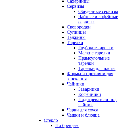
Сахарницы
Сервизы
Обеденные сервизы
Чайные и кофейные
сервизы
Сковородки
Супницы
Таджины
Тарелки
Глубокие тарелки
Мелкие тарелки
Прямоугольные
тарелки
Тарелки для пасты
Формы и противни для
запекания
Чайники
Заварники
Кофейники
Подогреватели под
чайник
Чарки для соуса
Чашки и блюдца
Стекло
По брендам