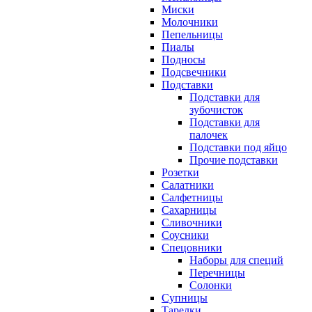
Миски
Молочники
Пепельницы
Пиалы
Подносы
Подсвечники
Подставки
Подставки для
зубочисток
Подставки для
палочек
Подставки под яйцо
Прочие подставки
Розетки
Салатники
Салфетницы
Сахарницы
Сливочники
Соусники
Спецовники
Наборы для специй
Перечницы
Солонки
Супницы
Тарелки