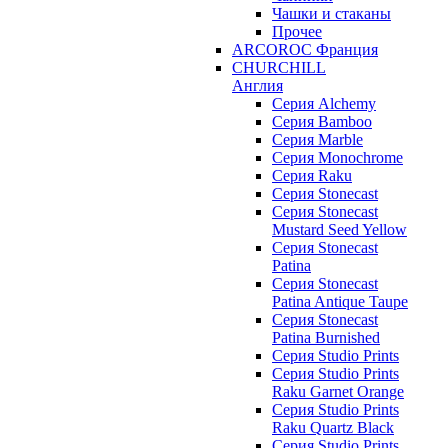
Чашки и стаканы
Прочее
ARCOROC Франция
CHURCHILL
Англия
Серия Alchemy
Серия Bamboo
Серия Marble
Серия Monochrome
Серия Raku
Серия Stonecast
Серия Stonecast
Mustard Seed Yellow
Серия Stonecast
Patina
Серия Stonecast
Patina Antique Taupe
Серия Stonecast
Patina Burnished
Серия Studio Prints
Серия Studio Prints
Raku Garnet Orange
Серия Studio Prints
Raku Quartz Black
Серия Studio Prints