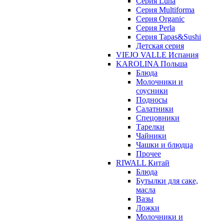
Серия Luna
Серия Multiforma
Серия Organic
Серия Perla
Серия Tapas&Sushi
Детская серия
VIEJO VALLE Испания
KAROLINA Польша
Блюда
Молочники и
соусники
Подносы
Салатники
Спецовники
Тарелки
Чайники
Чашки и блюдца
Прочее
RIWALL Китай
Блюда
Бутылки для саке,
масла
Вазы
Ложки
Молочники и