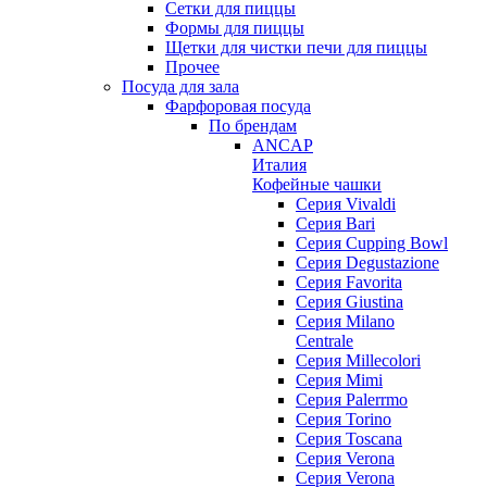
Сетки для пиццы
Формы для пиццы
Щетки для чистки печи для пиццы
Прочее
Посуда для зала
Фарфоровая посуда
По брендам
ANCAP
Италия
Кофейные чашки
Cерия Vivaldi
Серия Bari
Серия Cupping Bowl
Серия Degustazione
Серия Favorita
Серия Giustina
Серия Milano
Centrale
Серия Millecolori
Серия Mimi
Серия Palerrmo
Серия Torino
Серия Toscana
Серия Verona
Серия Verona