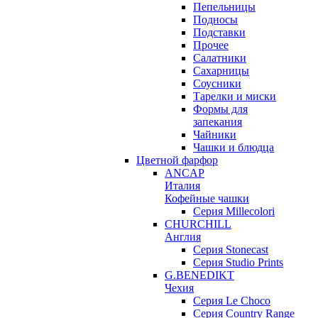
Пепельницы
Подносы
Подставки
Прочее
Салатники
Сахарницы
Соусники
Тарелки и миски
Формы для
запекания
Чайники
Чашки и блюдца
Цветной фарфор
ANCAP
Италия
Кофейные чашки
Серия Millecolori
CHURCHILL
Англия
Серия Stonecast
Серия Studio Prints
G.BENEDIKT
Чехия
Cерия Le Choco
Серия Country Range