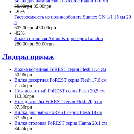
Бокал для шампанского Arcoroc Etalon 170 мл
68
.
00
грн
35
.
00
грн
-26%
Гастроемкость из поликарбоната Sunnex GN 1/1 15 см 20
л
605
.
00
грн
450
.
00
грн
-82%
Ложка столовая Arthur Krupp серия London
280
.
00
грн
50
.
00
грн
Лидеры продаж
Ложка кофейная FoREST серия Flesh 11,4 см
50
.
96
грн
Вилка десертная FoREST серия Flesh 17,6 см
71
.
76
грн
Нож десертный FoREST серия Flesh 20,5 см
113
.
36
грн
Нож для рыбы FoREST серия Flesh 20,5 см
87
.
36
грн
Вилка для рыбы FoREST серия Flesh 18 см
87
.
36
грн
Вилка столовая FoREST серия Hanna 20,1 см
84
.
24
грн