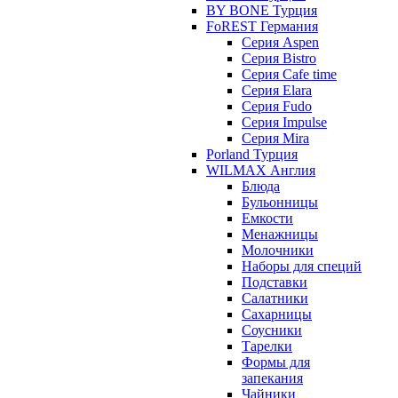
BY BONE Турция
FoREST Германия
Серия Aspen
Серия Bistro
Серия Cafe time
Серия Elara
Серия Fudo
Серия Impulse
Серия Mira
Porland Турция
WILMAX Англия
Блюда
Бульонницы
Емкости
Менажницы
Молочники
Наборы для специй
Подставки
Салатники
Сахарницы
Соусники
Тарелки
Формы для
запекания
Чайники