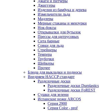
Джаги и питчеры
Джиггеры
Изделия из бамбука и дерева
Измельчители льда
Мадлеры
Мерные стаканы и мензурки
Нок-боксы
Открывалки для бутылок
Прессы для цитрусовых
Сита барные
Совки для льда
Стрейнеры
Темпера
Трубочки
Шейкеры
Прочее
Блюда для выкладки и подносы
Внедряем HACCP стандарт
Разделочные доски
Разделочные доски Durplastics
Разделочные доски FoREST
Сушки для зелени
Испанские ножи ARCOS
Серия 2900
Серия Color - prof