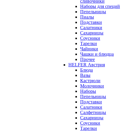
сливочники
Наборы для специй
Пепельницы
Пиалы
Подставки
Салатники
Сахарницы
Соусники
Тарелки
Чайники
Чашки и блюдца
Прочее
HELFER Австрия
Блюда
Вазы
Кастрюли
Молочники
Наборы
Пепельницы
Подставки
Салатники
Салфетницы
Сахарницы
Соусники
Тарелки