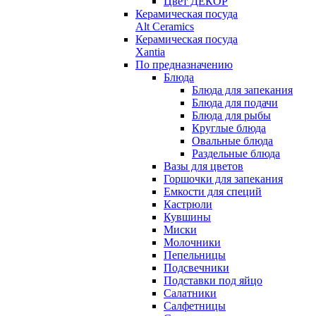
Цвет ДЕКОР
Керамическая посуда
Alt Ceramics
Керамическая посуда
Xantia
По предназначению
Блюда
Блюда для запекания
Блюда для подачи
Блюда для рыбы
Круглые блюда
Овальные блюда
Раздельные блюда
Вазы для цветов
Горшочки для запекания
Емкости для специй
Кастрюли
Кувшины
Миски
Молочники
Пепельницы
Подсвечники
Подставки под яйцо
Салатники
Салфетницы