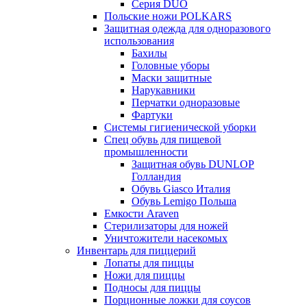
Серия DUO
Польские ножи POLKARS
Защитная одежда для одноразового
использования
Бахилы
Головные уборы
Маски защитные
Нарукавники
Перчатки одноразовые
Фартуки
Системы гигиенической уборки
Спец обувь для пищевой
промышленности
Защитная обувь DUNLOP
Голландия
Обувь Giasco Италия
Обувь Lemigo Польша
Емкости Araven
Стерилизаторы для ножей
Уничтожители насекомых
Инвентарь для пиццерий
Лопаты для пиццы
Ножи для пиццы
Подносы для пиццы
Порционные ложки для соусов