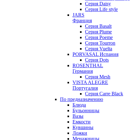
Серия Daisy
Серия Life style
JARS
Франция
Серия Basalt
Серия Plume
Серия Poeme
Серия Tourron
Серия Vuelta
PORVASAL Испания
Серия Dots
ROSENTHAL
Германия
Серия Mesh
VISTA ALEGRE
Португалия
Серия Carre Black
По предназначению
Блюда
Бульонницы
Вазы
Емкости
Кувшины
Ложки
Менажницы