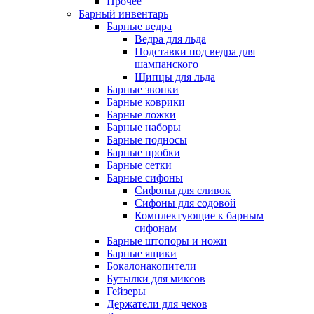
Прочее
Барный инвентарь
Барные ведра
Ведра для льда
Подставки под ведра для
шампанского
Щипцы для льда
Барные звонки
Барные коврики
Барные ложки
Барные наборы
Барные подносы
Барные пробки
Барные сетки
Барные сифоны
Сифоны для сливок
Сифоны для содовой
Комплектующие к барным
сифонам
Барные штопоры и ножи
Барные ящики
Бокалонакопители
Бутылки для миксов
Гейзеры
Держатели для чеков