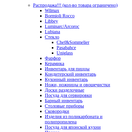
Распродажа!!! (кол-во товара ограничено)
Wilmax
Bormioli Rocco
Libbey
Luminarc/Arcoroc
Lubiana
Стекло
Chef&Sommelier
Pasabahce
Uniglass
Фарфор
Керамика
Инвентарь для пиццы
Кондитерский инвентарь
Кухонный инвентарь
Ножи, ножницы и овощечистки
Доски разделочные
Посуда для сервировки
Барный инвентарь
Столовые приборы
Сковородки
Изделия из поликарбоната и
полипропилена
Посуда для японской кухни