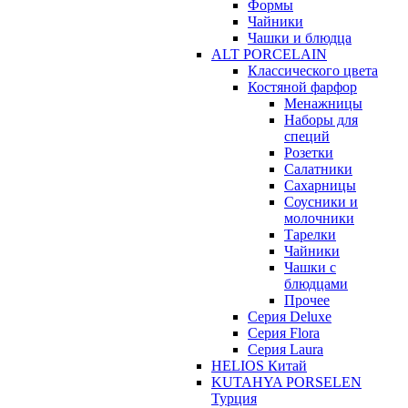
Формы
Чайники
Чашки и блюдца
ALT PORCELAIN
Классического цвета
Костяной фарфор
Менажницы
Наборы для
специй
Розетки
Салатники
Сахарницы
Соусники и
молочники
Тарелки
Чайники
Чашки с
блюдцами
Прочее
Серия Deluxe
Серия Flora
Серия Laura
HELIOS Китай
KUTAHYA PORSELEN
Турция