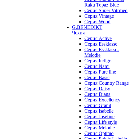
Raku Topaz Blue
Серия Super Vitrified
Серия Vintage
Серия Wood
G.BENEDIKT
Чехия
Cерия Active
Cерия Essklasse
Cерия Essklasse-
Melodie
Cерия Indigo
Cерия Nami
Cерия Pure line
Серия Basic
Серия Country Range
Серия Daisy
Серия Diana
Серия Excellency
Серия Granit
Серия Isabelle
Серия Josefine
Серия Life style
Серия Melodie
Серия Optimo
Серия Points Isabelle