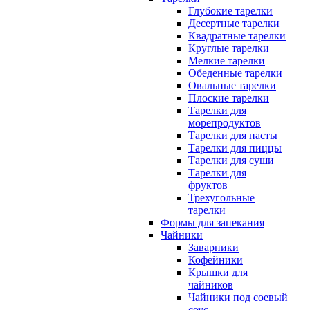
Глубокие тарелки
Десертные тарелки
Квадратные тарелки
Круглые тарелки
Мелкие тарелки
Обеденные тарелки
Овальные тарелки
Плоские тарелки
Тарелки для
морепродуктов
Тарелки для пасты
Тарелки для пиццы
Тарелки для суши
Тарелки для
фруктов
Трехугольные
тарелки
Формы для запекания
Чайники
Заварники
Кофейники
Крышки для
чайников
Чайники под соевый
соус