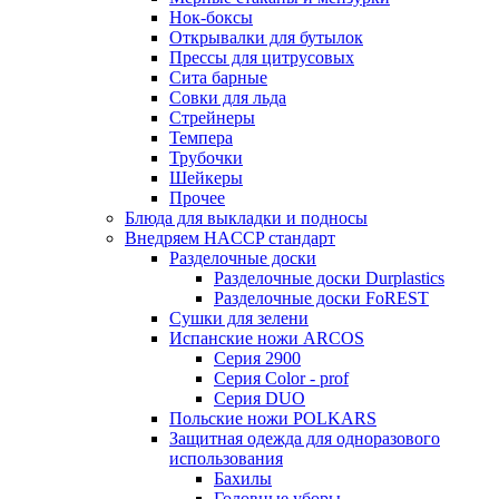
Нок-боксы
Открывалки для бутылок
Прессы для цитрусовых
Сита барные
Совки для льда
Стрейнеры
Темпера
Трубочки
Шейкеры
Прочее
Блюда для выкладки и подносы
Внедряем HACCP стандарт
Разделочные доски
Разделочные доски Durplastics
Разделочные доски FoREST
Сушки для зелени
Испанские ножи ARCOS
Серия 2900
Серия Color - prof
Серия DUO
Польские ножи POLKARS
Защитная одежда для одноразового
использования
Бахилы
Головные уборы