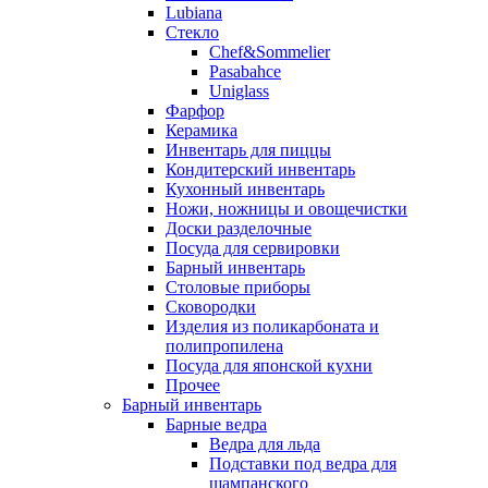
Lubiana
Стекло
Chef&Sommelier
Pasabahce
Uniglass
Фарфор
Керамика
Инвентарь для пиццы
Кондитерский инвентарь
Кухонный инвентарь
Ножи, ножницы и овощечистки
Доски разделочные
Посуда для сервировки
Барный инвентарь
Столовые приборы
Сковородки
Изделия из поликарбоната и
полипропилена
Посуда для японской кухни
Прочее
Барный инвентарь
Барные ведра
Ведра для льда
Подставки под ведра для
шампанского