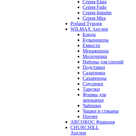
Серия Elara
Серия Fudo
Серия Impulse
Серия Mira
Porland Турция
WILMAX Англия
Блюда
Бульонницы
Емкости
Менажницы
Молочники
Наборы для специй
Подставки
Салатники
Сахарницы
Соусники
Тарелки
Формы для
запекания
Чайники
Чашки и стаканы
Прочее
ARCOROC Франция
CHURCHILL
Англия