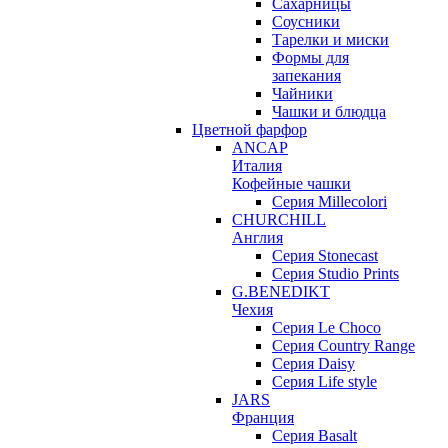
Сахарницы
Соусники
Тарелки и миски
Формы для
запекания
Чайники
Чашки и блюдца
Цветной фарфор
ANCAP
Италия
Кофейные чашки
Серия Millecolori
CHURCHILL
Англия
Серия Stonecast
Серия Studio Prints
G.BENEDIKT
Чехия
Cерия Le Choco
Серия Country Range
Серия Daisy
Серия Life style
JARS
Франция
Серия Basalt