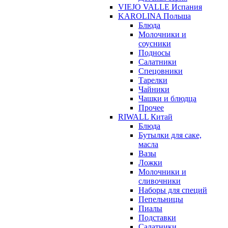
VIEJO VALLE Испания
KAROLINA Польша
Блюда
Молочники и
соусники
Подносы
Салатники
Спецовники
Тарелки
Чайники
Чашки и блюдца
Прочее
RIWALL Китай
Блюда
Бутылки для саке,
масла
Вазы
Ложки
Молочники и
сливочники
Наборы для специй
Пепельницы
Пиалы
Подставки
Салатники