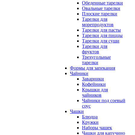
Обеденные тарелки
Овальные тарелки
Плоские тарелки
Тарелки для
морепродуктов
Тарелки для пасты
Тарелки для пиццы
Тарелки для суши
Тарелки для
фруктов
Трехугольные
тарелки
Формы для запекания
Чайники
Заварники
Кофейники
Крышки для
чайников
Чайники под соевый
соус
Чашки
Блюдца
Кружки
Наборы чашек
Чашки для капучино