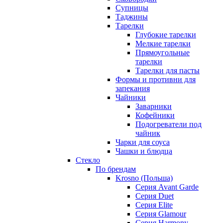
Супницы
Таджины
Тарелки
Глубокие тарелки
Мелкие тарелки
Прямоугольные
тарелки
Тарелки для пасты
Формы и противни для
запекания
Чайники
Заварники
Кофейники
Подогреватели под
чайник
Чарки для соуса
Чашки и блюдца
Стекло
По брендам
Krosno (Польша)
Серия Avant Garde
Серия Duet
Серия Elite
Серия Glamour
Серия Harmony