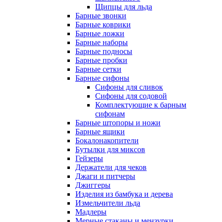
Щипцы для льда
Барные звонки
Барные коврики
Барные ложки
Барные наборы
Барные подносы
Барные пробки
Барные сетки
Барные сифоны
Сифоны для сливок
Сифоны для содовой
Комплектующие к барным
сифонам
Барные штопоры и ножи
Барные ящики
Бокалонакопители
Бутылки для миксов
Гейзеры
Держатели для чеков
Джаги и питчеры
Джиггеры
Изделия из бамбука и дерева
Измельчители льда
Мадлеры
Мерные стаканы и мензурки