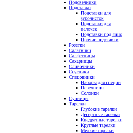
Подсвечники
Подставки
Подставки для
зубочисток
Подставки для
палочек
Подставки под яйцо
Прочие подставки
Розетки
Салатники
Салфетницы
Сахарницы
Сливочники
Соусники
Спецовники
Наборы для специй
Перечницы
Солонки
Супницы
Тарелки
Глубокие тарелки
Десертные тарелки
Квадратные тарелки
Круглые тарелки
Мелкие тарелки