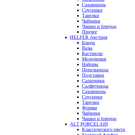
Сахарницы
Соусники
Тарелки
Чайники
Чашки и блюдца
Прочее
HELFER Австрия
Блюда
Вазы
Кастрюли
Молочники
Наборы
Пепельницы
Подставки
Салатники
Салфетницы
Сахарницы
Соусники
Тарелки
Формы
Чайники
Чашки и блюдца
ALT PORCELAIN
Классического цвета
Костяной фарфор