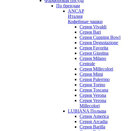
Фарфоровая посуда
По брендам
ANCAP
Италия
Кофейные чашки
Cерия Vivaldi
Серия Bari
Серия Cupping Bowl
Серия Degustazione
Серия Favorita
Серия Giustina
Серия Milano
Centrale
Серия Millecolori
Серия Mimi
Серия Palerrmo
Серия Torino
Серия Toscana
Серия Verona
Серия Verona
Millecolori
LUBIANA Польша
Серия America
Серия Arcadia
Серия Barilla