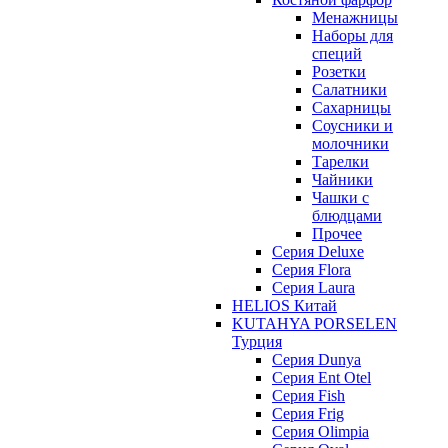
Менажницы
Наборы для
специй
Розетки
Салатники
Сахарницы
Соусники и
молочники
Тарелки
Чайники
Чашки с
блюдцами
Прочее
Серия Deluxe
Серия Flora
Серия Laura
HELIOS Китай
KUTAHYA PORSELEN
Турция
Серия Dunya
Серия Ent Otel
Серия Fish
Серия Frig
Серия Olimpia