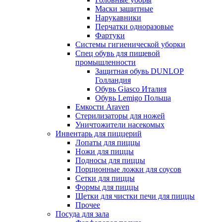
Маски защитные
Нарукавники
Перчатки одноразовые
Фартуки
Системы гигиенической уборки
Спец обувь для пищевой
промышленности
Защитная обувь DUNLOP
Голландия
Обувь Giasco Италия
Обувь Lemigo Польша
Емкости Araven
Стерилизаторы для ножей
Уничтожители насекомых
Инвентарь для пиццерий
Лопаты для пиццы
Ножи для пиццы
Подносы для пиццы
Порционные ложки для соусов
Сетки для пиццы
Формы для пиццы
Щетки для чистки печи для пиццы
Прочее
Посуда для зала