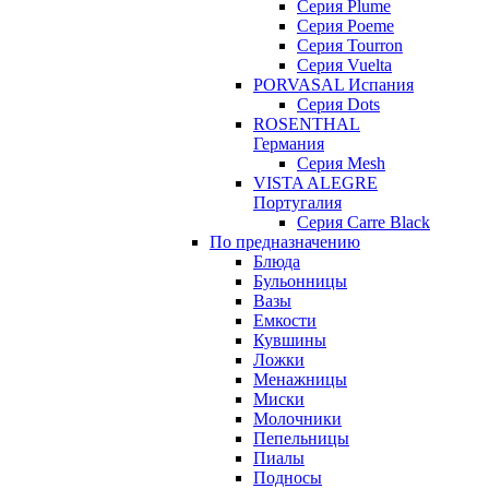
Серия Plume
Серия Poeme
Серия Tourron
Серия Vuelta
PORVASAL Испания
Серия Dots
ROSENTHAL
Германия
Серия Mesh
VISTA ALEGRE
Португалия
Серия Carre Black
По предназначению
Блюда
Бульонницы
Вазы
Емкости
Кувшины
Ложки
Менажницы
Миски
Молочники
Пепельницы
Пиалы
Подносы