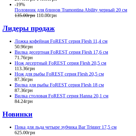
-19%
Половник для блинов Tramontina Ability черный 20 см
135
.
00
грн
110
.
00
грн
Лидеры продаж
Ложка кофейная FoREST серия Flesh 11,4 см
50
.
96
грн
Вилка десертная FoREST серия Flesh 17,6 см
71
.
76
грн
Нож десертный FoREST серия Flesh 20,5 см
113
.
36
грн
Нож для рыбы FoREST серия Flesh 20,5 см
87
.
36
грн
Вилка для рыбы FoREST серия Flesh 18 см
87
.
36
грн
Вилка столовая FoREST серия Hanna 20,1 см
84
.
24
грн
Новинки
Пика для льда четыре зубчика Bar Trigger 17,5 см
625
.
00
грн