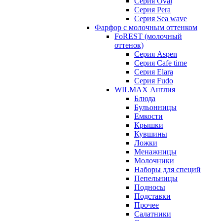
Серия Oval
Серия Pera
Серия Sea wave
Фарфор с молочным оттенком
FoREST (молочный
оттенок)
Серия Aspen
Серия Cafe time
Серия Elara
Серия Fudo
WILMAX Англия
Блюда
Бульонницы
Емкости
Крышки
Кувшины
Ложки
Менажницы
Молочники
Наборы для специй
Пепельницы
Подносы
Подставки
Прочее
Салатники