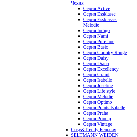
Чехия
Cерия Active
Cерия Essklasse
Cерия Essklasse-
Melodie
Cерия Indigo
Cерия Nami
Cерия Pure line
Серия Basic
Серия Country Range
Серия Daisy
Серия Diana
Серия Excellency
Серия Granit
Серия Isabelle
Серия Josefine
Серия Life style
Серия Melodie
Серия Optimo
Серия Points Isabelle
Серия Praha
Серия Princip
Серия Vintage
Cosy&Trendy Бельгия
SELTMANN WEIDEN