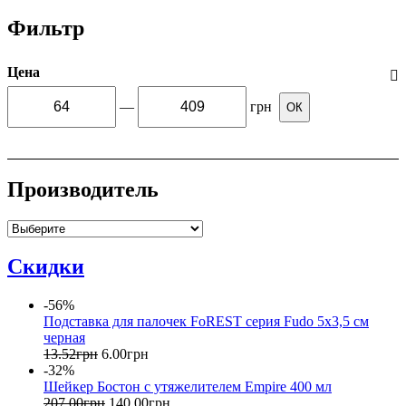
Фильтр
Цена
—
грн
ОК
Производитель
Скидки
-56%
Подставка для палочек FoREST серия Fudo 5х3,5 см
черная
13
.
52
грн
6
.
00
грн
-32%
Шейкер Бостон с утяжелителем Empire 400 мл
207
.
00
грн
140
.
00
грн