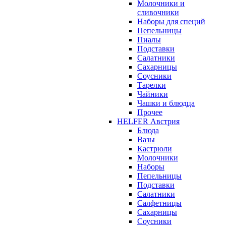
Молочники и
сливочники
Наборы для специй
Пепельницы
Пиалы
Подставки
Салатники
Сахарницы
Соусники
Тарелки
Чайники
Чашки и блюдца
Прочее
HELFER Австрия
Блюда
Вазы
Кастрюли
Молочники
Наборы
Пепельницы
Подставки
Салатники
Салфетницы
Сахарницы
Соусники