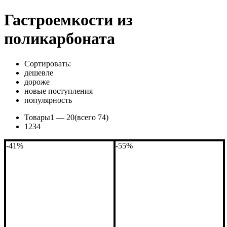
Гастроемкости из
поликарбоната
Сортировать:
дешевле
дороже
новые поступления
популярность
Товары
1 —
20
(всего 74)
1
2
3
4
-41%
-55%