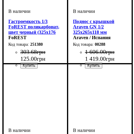
Гастроемкость 1/3
Поднос с крышкой
FoREST поликарбонат,
Araven GN 1/2
цвет черный (325х176
325х265х118 мм
мм, h150 мм)
FoREST
Araven / Испания
251380
00288
303
.
68
грн
1 606
.
00
грн
125
.
00
грн
1 419
.
00
грн