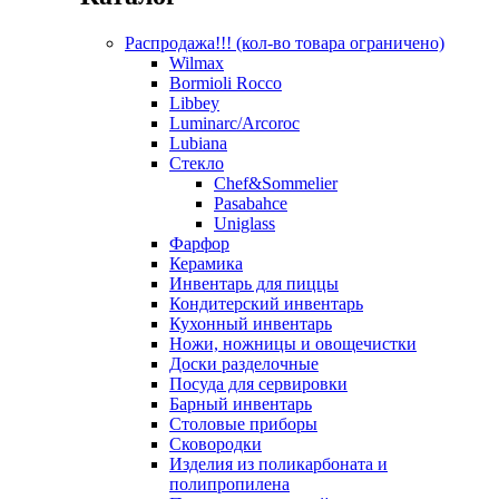
Распродажа!!! (кол-во товара ограничено)
Wilmax
Bormioli Rocco
Libbey
Luminarc/Arcoroc
Lubiana
Стекло
Chef&Sommelier
Pasabahce
Uniglass
Фарфор
Керамика
Инвентарь для пиццы
Кондитерский инвентарь
Кухонный инвентарь
Ножи, ножницы и овощечистки
Доски разделочные
Посуда для сервировки
Барный инвентарь
Столовые приборы
Сковородки
Изделия из поликарбоната и
полипропилена