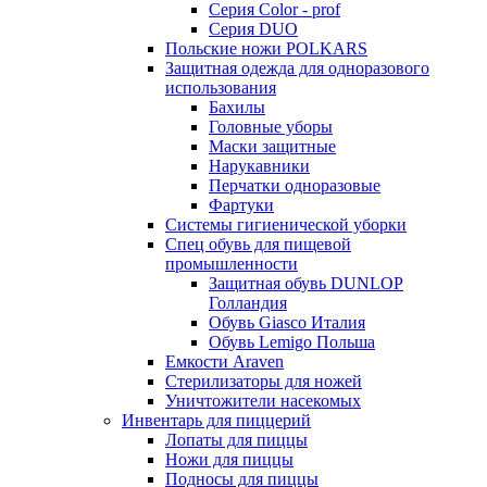
Серия Color - prof
Серия DUO
Польские ножи POLKARS
Защитная одежда для одноразового
использования
Бахилы
Головные уборы
Маски защитные
Нарукавники
Перчатки одноразовые
Фартуки
Системы гигиенической уборки
Спец обувь для пищевой
промышленности
Защитная обувь DUNLOP
Голландия
Обувь Giasco Италия
Обувь Lemigo Польша
Емкости Araven
Стерилизаторы для ножей
Уничтожители насекомых
Инвентарь для пиццерий
Лопаты для пиццы
Ножи для пиццы
Подносы для пиццы