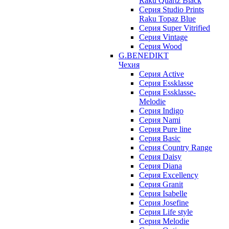
Raku Quartz Black
Серия Studio Prints
Raku Topaz Blue
Серия Super Vitrified
Серия Vintage
Серия Wood
G.BENEDIKT
Чехия
Cерия Active
Cерия Essklasse
Cерия Essklasse-
Melodie
Cерия Indigo
Cерия Nami
Cерия Pure line
Серия Basic
Серия Country Range
Серия Daisy
Серия Diana
Серия Excellency
Серия Granit
Серия Isabelle
Серия Josefine
Серия Life style
Серия Melodie