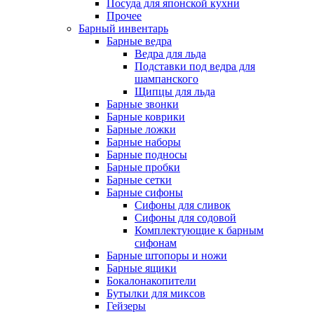
Посуда для японской кухни
Прочее
Барный инвентарь
Барные ведра
Ведра для льда
Подставки под ведра для
шампанского
Щипцы для льда
Барные звонки
Барные коврики
Барные ложки
Барные наборы
Барные подносы
Барные пробки
Барные сетки
Барные сифоны
Сифоны для сливок
Сифоны для содовой
Комплектующие к барным
сифонам
Барные штопоры и ножи
Барные ящики
Бокалонакопители
Бутылки для миксов
Гейзеры