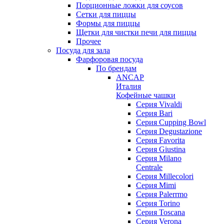
Порционные ложки для соусов
Сетки для пиццы
Формы для пиццы
Щетки для чистки печи для пиццы
Прочее
Посуда для зала
Фарфоровая посуда
По брендам
ANCAP
Италия
Кофейные чашки
Cерия Vivaldi
Серия Bari
Серия Cupping Bowl
Серия Degustazione
Серия Favorita
Серия Giustina
Серия Milano
Centrale
Серия Millecolori
Серия Mimi
Серия Palerrmo
Серия Torino
Серия Toscana
Серия Verona