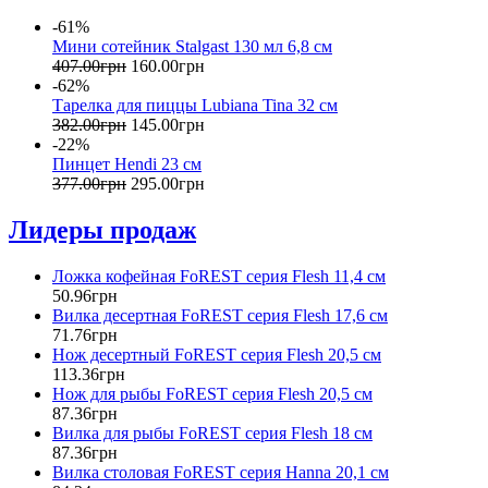
-61%
Мини сотейник Stalgast 130 мл 6,8 см
407
.
00
грн
160
.
00
грн
-62%
Тарелка для пиццы Lubiana Tina 32 см
382
.
00
грн
145
.
00
грн
-22%
Пинцет Hendi 23 см
377
.
00
грн
295
.
00
грн
Лидеры продаж
Ложка кофейная FoREST серия Flesh 11,4 см
50
.
96
грн
Вилка десертная FoREST серия Flesh 17,6 см
71
.
76
грн
Нож десертный FoREST серия Flesh 20,5 см
113
.
36
грн
Нож для рыбы FoREST серия Flesh 20,5 см
87
.
36
грн
Вилка для рыбы FoREST серия Flesh 18 см
87
.
36
грн
Вилка столовая FoREST серия Hanna 20,1 см