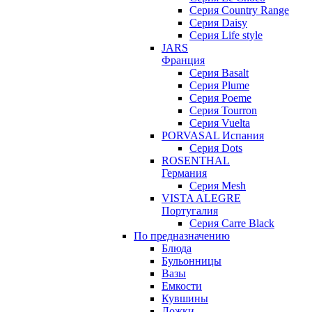
Серия Country Range
Серия Daisy
Серия Life style
JARS
Франция
Серия Basalt
Серия Plume
Серия Poeme
Серия Tourron
Серия Vuelta
PORVASAL Испания
Серия Dots
ROSENTHAL
Германия
Серия Mesh
VISTA ALEGRE
Португалия
Серия Carre Black
По предназначению
Блюда
Бульонницы
Вазы
Емкости
Кувшины
Ложки