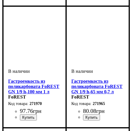
Гастроемкость из
Гастроемкость из
поликарбоната FoREST
поликарбоната FoREST
GN 1/9 h-100 мм 1 л
GN 1/9 h-65 мм 0,7 л
FoREST
FoREST
271970
271965
97
.
76
грн
80
.
08
грн