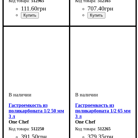
512965
512165
111
.
60
грн
707
.
40
грн
Гастроемкость из
Гастроемкость из
поликарбоната 1/2 50 мм
поликарбоната 1/2 65 мм
3 л
3 л
One Chef
One Chef
512250
512265
391
.
50
грн
379
.
35
грн