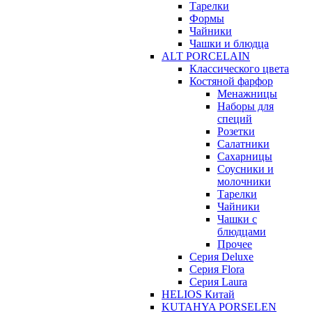
Тарелки
Формы
Чайники
Чашки и блюдца
ALT PORCELAIN
Классического цвета
Костяной фарфор
Менажницы
Наборы для
специй
Розетки
Салатники
Сахарницы
Соусники и
молочники
Тарелки
Чайники
Чашки с
блюдцами
Прочее
Серия Deluxe
Серия Flora
Серия Laura
HELIOS Китай
KUTAHYA PORSELEN