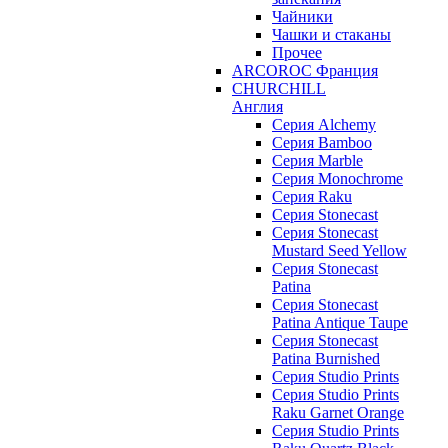
Чайники
Чашки и стаканы
Прочее
ARCOROC Франция
CHURCHILL
Англия
Серия Alchemy
Серия Bamboo
Серия Marble
Серия Monochrome
Серия Raku
Серия Stonecast
Серия Stonecast
Mustard Seed Yellow
Серия Stonecast
Patina
Серия Stonecast
Patina Antique Taupe
Серия Stonecast
Patina Burnished
Серия Studio Prints
Серия Studio Prints
Raku Garnet Orange
Серия Studio Prints