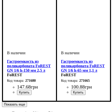
Гастроемкость из
Гастроемкость из
поликарбоната FoREST
поликарбоната FoREST
GN 1/6 h-150 мм 2,5 л
GN 1/6 h-65 мм 1,1 л
FoREST
FoREST
271680
271665
147
.
68
грн
100
.
88
грн
Показать еще