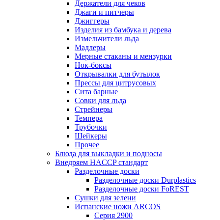
Держатели для чеков
Джаги и питчеры
Джиггеры
Изделия из бамбука и дерева
Измельчители льда
Мадлеры
Мерные стаканы и мензурки
Нок-боксы
Открывалки для бутылок
Прессы для цитрусовых
Сита барные
Совки для льда
Стрейнеры
Темпера
Трубочки
Шейкеры
Прочее
Блюда для выкладки и подносы
Внедряем HACCP стандарт
Разделочные доски
Разделочные доски Durplastics
Разделочные доски FoREST
Сушки для зелени
Испанские ножи ARCOS
Серия 2900