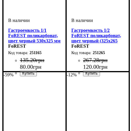
Гастроемкость 1/1
Гастроемкость 1/2
FoREST поликарбонат,
FoREST поликарбонат,
цвет черный 530x325 мм
цвет черный (325x265
65 мм
FoREST
мм, h65 мм)
FoREST
251165
251265
135
.
20
грн
267
.
28
грн
80
.
00
грн
120
.
00
грн
-59%
-12%