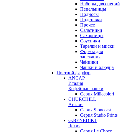
Наборы для специй
Пепельницы
Подносы
Подставки
Прочее
Салатники
Сахарницы
Соусники
Тарелки и миски
Формы для
запекания
Чайники
Чашки и блюдца
Цветной фарфор
ANCAP
Италия
Кофейные чашки
Серия Millecolori
CHURCHILL
Англия
Серия Stonecast
Серия Studio Prints
G.BENEDIKT
Чехия
Cерия Le Choco