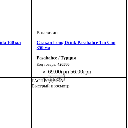
ida 160 мл
Стакан Long Drink Pasabahce Tin Can
350 мл
Pasabahce / Турция
420380
69
.
00
грн
56
.
00
грн
РАСПРОДАЖА
Быстрый просмотр