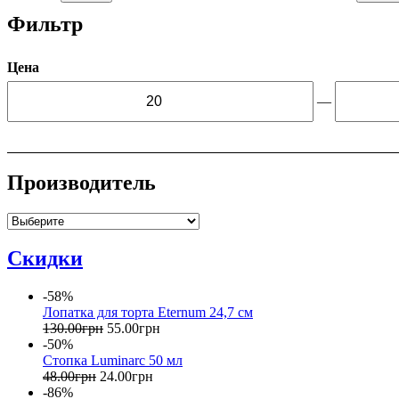
Фильтр
Цена
—
Производитель
Скидки
-58%
Лопатка для торта Eternum 24,7 см
130
.
00
грн
55
.
00
грн
-50%
Стопка Luminarc 50 мл
48
.
00
грн
24
.
00
грн
-86%