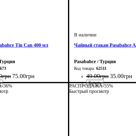
bahce Tin Can 400 мл
Чайный стакан Pasabahce A
 Турция
Pasabahce / Турция
673
62511
0
грн
75
.
00
грн
49
.
00
грн
35
.
00
грн
А
-36%
РАСПРОДАЖА
-55%
мотр
Быстрый просмотр