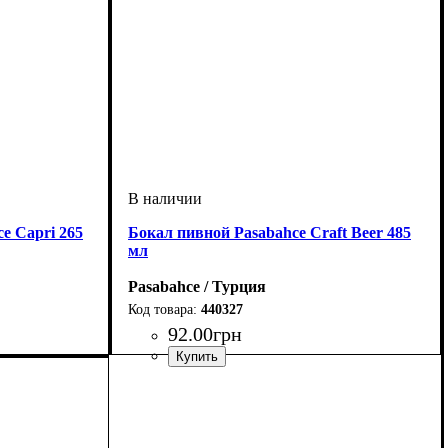
e Capri 265
Бокал пивной Pasabahce Craft Beer 485
мл
Pasabahce / Турция
440327
92
.
00
грн