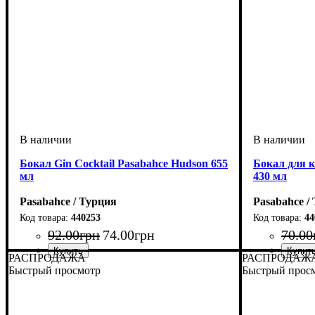
Бокал Gin Cocktail Pasabahce Hudson 655
Бокал для к
мл
430 мл
Pasabahce / Турция
Pasabahce /
440253
44
92
.
00
грн
74
.
00
грн
70
.
00
РАСПРОДАЖА
РАСПРОДАЖ
Быстрый просмотр
Быстрый прос