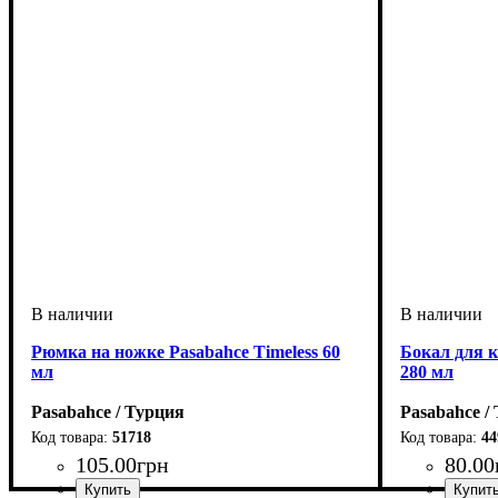
Рюмка на ножке Pasabahce Timeless 60
Бокал для к
мл
280 мл
Pasabahce / Турция
Pasabahce /
51718
44
105
.
00
грн
80
.
00