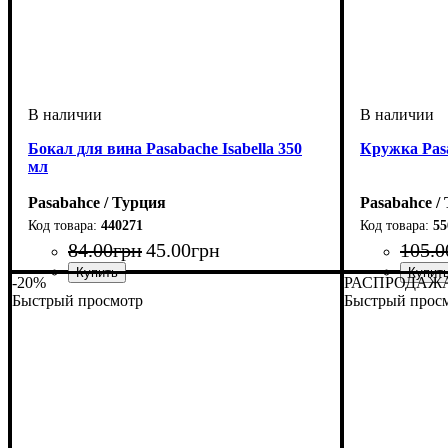
Бокал для вина Pasabache Isabella 350
Кружка Pasa
мл
Pasabahce / Турция
Pasabahce /
440271
55
84
.
00
грн
45
.
00
грн
105
.
0
-20%
РАСПРОДАЖ
Быстрый просмотр
Быстрый прос