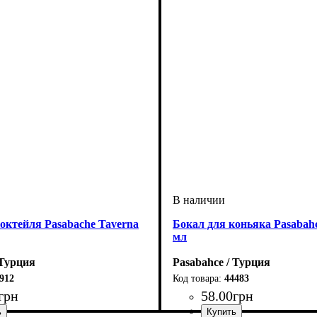
октейля Pasabache Taverna
Бокал для коньяка Pasabahc
мл
 Турция
Pasabahce / Турция
912
44483
грн
58
.
00
грн