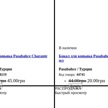
оньяка Pasabahce Charante
Бокал для коньяка Pasabahc
мл
 Турция
Pasabahce / Турция
0219
44741
грн
45
.
00
грн
44
.
00
грн
20
.
00
грн
А
РАСПРОДАЖА
мотр
Быстрый просмотр