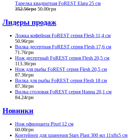
Тарелка квадратная FoREST Elara 25 см
352
.
56
грн
50
.
00
грн
Лидеры продаж
Ложка кофейная FoREST серия Flesh 11,4 см
50
.
96
грн
Вилка десертная FoREST серия Flesh 17,6 см
71
.
76
грн
Нож десертный FoREST серия Flesh 20,5 см
113
.
36
грн
Нож для рыбы FoREST серия Flesh 20,5 см
87
.
36
грн
Вилка для рыбы FoREST серия Flesh 18 см
87
.
36
грн
Вилка столовая FoREST серия Hanna 20,1 см
84
.
24
грн
Новинки
Нож официанта Pixel 12 см
60
.
00
грн
Контейнер для хранения Stars Plast 300 мл 11х8х5 см