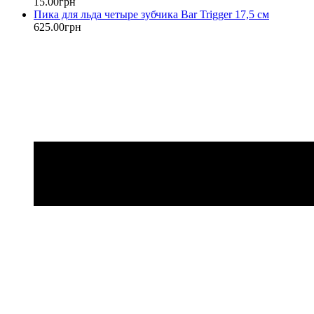
15
.
00
грн
Пика для льда четыре зубчика Bar Trigger 17,5 см
625
.
00
грн