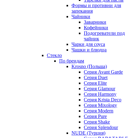
Формы и противни для
запекания
Чайники
Заварники
Кофейники
Подогреватели под
чайник
Чарки для соуса
Чашки и блюдца
Стекло
По брендам
Krosno (Польша)
Серия Avant Garde
Серия Duet
Серия Elite
Серия Glamour
Серия Harmony
Серия Krista Deco
Серия Mixology
Серия Modern
Серия Pure
Серия Shake
Серия Splendour
NUDE (Турция)