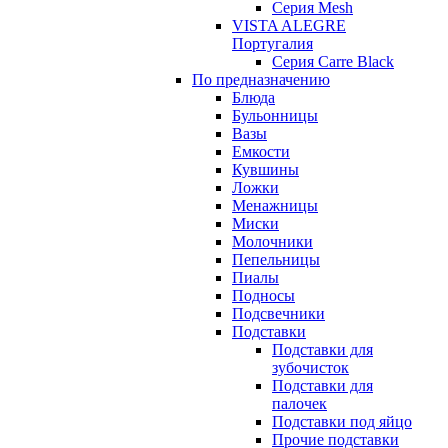
Серия Mesh
VISTA ALEGRE
Португалия
Серия Carre Black
По предназначению
Блюда
Бульонницы
Вазы
Емкости
Кувшины
Ложки
Менажницы
Миски
Молочники
Пепельницы
Пиалы
Подносы
Подсвечники
Подставки
Подставки для
зубочисток
Подставки для
палочек
Подставки под яйцо
Прочие подставки