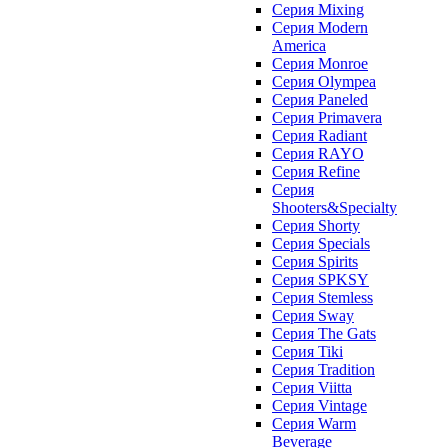
Серия Mixing
Серия Modern
America
Серия Monroe
Серия Olympea
Серия Paneled
Серия Primavera
Серия Radiant
Серия RAYO
Серия Refine
Серия
Shooters&Specialty
Серия Shorty
Серия Specials
Серия Spirits
Серия SPKSY
Серия Stemless
Серия Sway
Серия The Gats
Серия Tiki
Серия Tradition
Серия Viitta
Серия Vintage
Серия Warm
Beverage