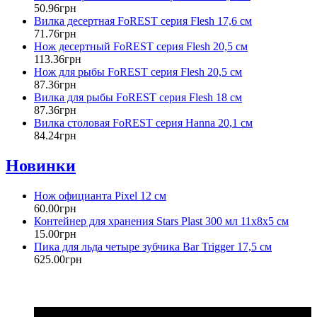
50
.
96
грн
Вилка десертная FoREST серия Flesh 17,6 см
71
.
76
грн
Нож десертный FoREST серия Flesh 20,5 см
113
.
36
грн
Нож для рыбы FoREST серия Flesh 20,5 см
87
.
36
грн
Вилка для рыбы FoREST серия Flesh 18 см
87
.
36
грн
Вилка столовая FoREST серия Hanna 20,1 см
84
.
24
грн
Новинки
Нож официанта Pixel 12 см
60
.
00
грн
Контейнер для хранения Stars Plast 300 мл 11х8х5 см
15
.
00
грн
Пика для льда четыре зубчика Bar Trigger 17,5 см
625
.
00
грн