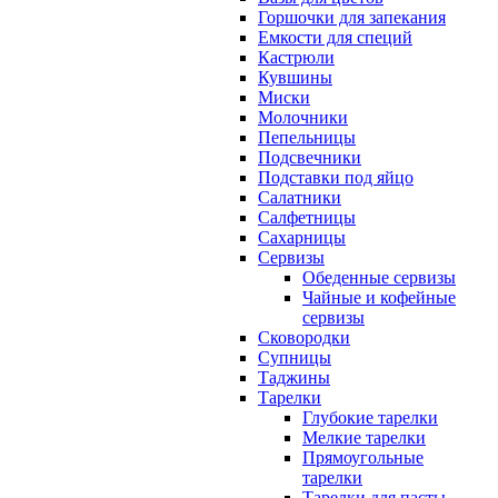
Горшочки для запекания
Емкости для специй
Кастрюли
Кувшины
Миски
Молочники
Пепельницы
Подсвечники
Подставки под яйцо
Салатники
Салфетницы
Сахарницы
Сервизы
Обеденные сервизы
Чайные и кофейные
сервизы
Сковородки
Супницы
Таджины
Тарелки
Глубокие тарелки
Мелкие тарелки
Прямоугольные
тарелки
Тарелки для пасты