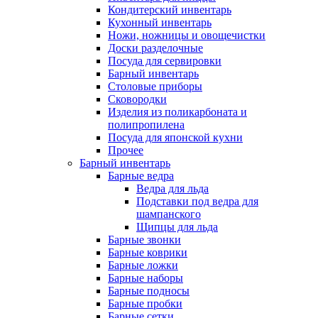
Кондитерский инвентарь
Кухонный инвентарь
Ножи, ножницы и овощечистки
Доски разделочные
Посуда для сервировки
Барный инвентарь
Столовые приборы
Сковородки
Изделия из поликарбоната и
полипропилена
Посуда для японской кухни
Прочее
Барный инвентарь
Барные ведра
Ведра для льда
Подставки под ведра для
шампанского
Щипцы для льда
Барные звонки
Барные коврики
Барные ложки
Барные наборы
Барные подносы
Барные пробки
Барные сетки