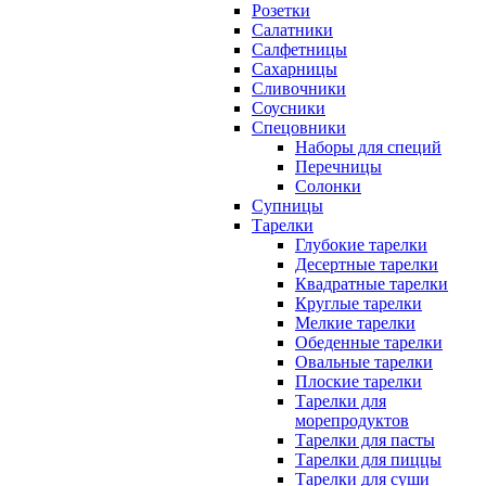
Розетки
Салатники
Салфетницы
Сахарницы
Сливочники
Соусники
Спецовники
Наборы для специй
Перечницы
Солонки
Супницы
Тарелки
Глубокие тарелки
Десертные тарелки
Квадратные тарелки
Круглые тарелки
Мелкие тарелки
Обеденные тарелки
Овальные тарелки
Плоские тарелки
Тарелки для
морепродуктов
Тарелки для пасты
Тарелки для пиццы
Тарелки для суши