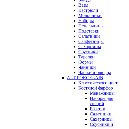
Вазы
Кастрюли
Молочники
Наборы
Пепельницы
Подставки
Салатники
Салфетницы
Сахарницы
Соусники
Тарелки
Формы
Чайники
Чашки и блюдца
ALT PORCELAIN
Классического цвета
Костяной фарфор
Менажницы
Наборы для
специй
Розетки
Салатники
Сахарницы
Соусники и