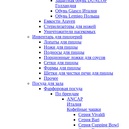
Защитная обувь DUNLOP
Голландия
Обувь Giasco Италия
Обувь Lemigo Польша
Емкости Araven
Стерилизаторы для ножей
Уничтожители насекомых
Инвентарь для пиццерий
Лопаты для пиццы
Ножи для пиццы
Подносы для пиццы
Порционные ложки для соусов
Сетки для пиццы
Формы для пиццы
Щетки для чистки печи для пиццы
Прочее
Посуда для зала
Фарфоровая посуда
По брендам
ANCAP
Италия
Кофейные чашки
Cерия Vivaldi
Серия Bari
Серия Cupping Bowl