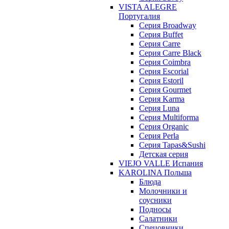
VISTA ALEGRE
Португалия
Серия Broadway
Серия Buffet
Серия Carre
Серия Carre Black
Серия Coimbra
Серия Escorial
Серия Estoril
Серия Gourmet
Серия Karma
Серия Luna
Серия Multiforma
Серия Organic
Серия Perla
Серия Tapas&Sushi
Детская серия
VIEJO VALLE Испания
KAROLINA Польша
Блюда
Молочники и
соусники
Подносы
Салатники
Спецовники