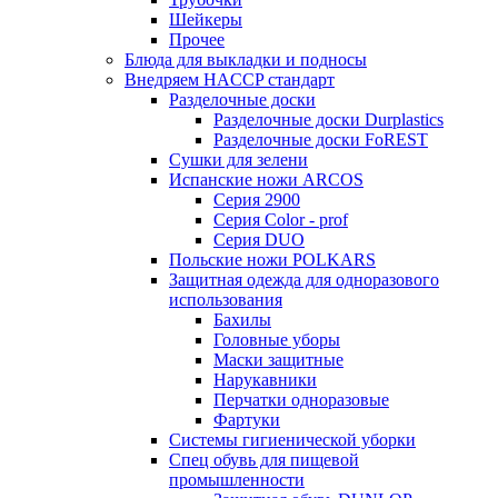
Шейкеры
Прочее
Блюда для выкладки и подносы
Внедряем HACCP стандарт
Разделочные доски
Разделочные доски Durplastics
Разделочные доски FoREST
Сушки для зелени
Испанские ножи ARCOS
Серия 2900
Серия Color - prof
Серия DUO
Польские ножи POLKARS
Защитная одежда для одноразового
использования
Бахилы
Головные уборы
Маски защитные
Нарукавники
Перчатки одноразовые
Фартуки
Системы гигиенической уборки
Спец обувь для пищевой
промышленности