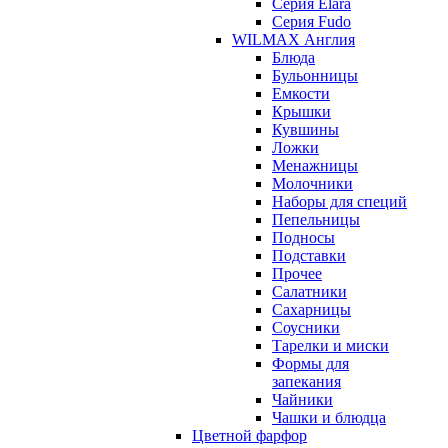
Серия Elara
Серия Fudo
WILMAX Англия
Блюда
Бульонницы
Емкости
Крышки
Кувшины
Ложки
Менажницы
Молочники
Наборы для специй
Пепельницы
Подносы
Подставки
Прочее
Салатники
Сахарницы
Соусники
Тарелки и миски
Формы для
запекания
Чайники
Чашки и блюдца
Цветной фарфор