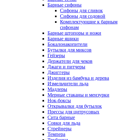
Барные сифоны
Сифоны для сливок
Сифоны для содовой
Комплектующие к барным
сифонам
Барные штопоры и ножи
Барные ящики
Бокалонакопители
Бутылки для миксов
Гейзеры
Держатели для чеков
Джаги и питчеры
Джиггеры
Изделия из бамбука и дерева
Измельчители льда
Мадлеры
Мерные стаканы и мензурки
Нок-боксы
Открывалки для бутылок
Прессы для цитрусовых
Сита барные
Совки для льда
Стрейнеры
Темпера
Трубочки