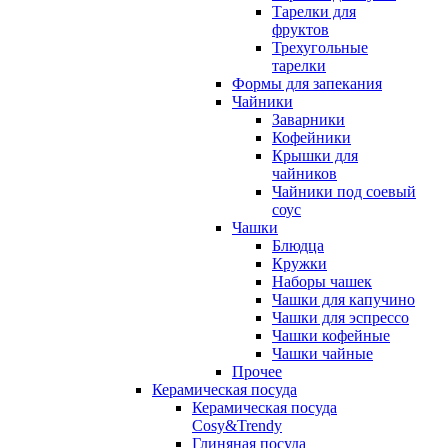
Тарелки для
фруктов
Трехугольные
тарелки
Формы для запекания
Чайники
Заварники
Кофейники
Крышки для
чайников
Чайники под соевый
соус
Чашки
Блюдца
Кружки
Наборы чашек
Чашки для капучино
Чашки для эспрессо
Чашки кофейные
Чашки чайные
Прочее
Керамическая посуда
Керамическая посуда
Cosy&Trendy
Глиняная посуда