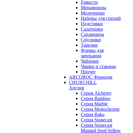
Емкости
Менажницы
Молочники
Наборы для специй
Подставки
Салатники
Сахарницы
Соусники
Тарелки
Формы для
запекания
Чайники
Чашки и стаканы
Прочее
ARCOROC Франция
CHURCHILL
Англия
Серия Alchemy
Серия Bamboo
Серия Marble
Серия Monochrome
Серия Raku
Серия Stonecast
Серия Stonecast
Mustard Seed Yellow