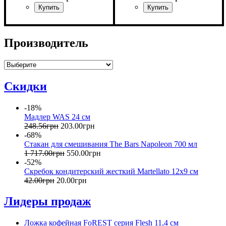
Производитель
Скидки
-18%
Мадлер WAS 24 см
248
.
56
грн
203
.
00
грн
-68%
Стакан для смешивания The Bars Napoleon 700 мл
1 717
.
00
грн
550
.
00
грн
-52%
Скребок кондитерский жесткий Martellato 12x9 см
42
.
00
грн
20
.
00
грн
Лидеры продаж
Ложка кофейная FoREST серия Flesh 11,4 см