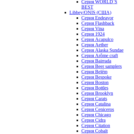
Серия WORLD`S
BEST
Libbey/ONIS (США)
Cерия Endeavor
Cерия Flashback
Cерия Vina
Серия 1924
Серия Acapulco
Серия Aether
Серия Alaska Sundae
Серия Arôme craft
Серия Bairrada
Серия Beer samplers
Серия Belém
Серия Bespoke
Серия Boston
Серия Bottles
Серия Brooklyn
Серия Carats
Серия Catalina
Серия Ceniceros
Серия Chicago
Серия Cidra
Серия Citation
Серия Cobalt