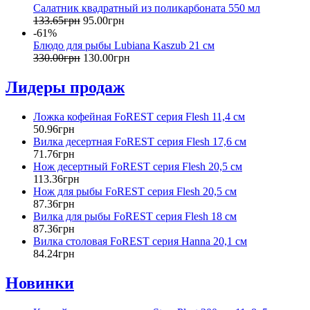
Салатник квадратный из поликарбоната 550 мл
133
.
65
грн
95
.
00
грн
-61%
Блюдо для рыбы Lubiana Kaszub 21 см
330
.
00
грн
130
.
00
грн
Лидеры продаж
Ложка кофейная FoREST серия Flesh 11,4 см
50
.
96
грн
Вилка десертная FoREST серия Flesh 17,6 см
71
.
76
грн
Нож десертный FoREST серия Flesh 20,5 см
113
.
36
грн
Нож для рыбы FoREST серия Flesh 20,5 см
87
.
36
грн
Вилка для рыбы FoREST серия Flesh 18 см
87
.
36
грн
Вилка столовая FoREST серия Hanna 20,1 см
84
.
24
грн
Новинки