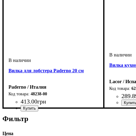
Вилка кухон
Вилка для лобстера Paderno 20 см
Lacor / Исп
Paderno / Италия
62
48238-00
289
.
8
413
.
00
грн
Фильтр
Цена