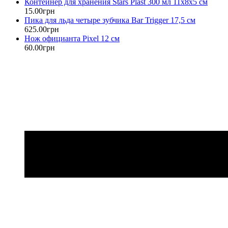
Контейнер для хранения Stars Plast 300 мл 11х8х5 см
15
.
00
грн
Пика для льда четыре зубчика Bar Trigger 17,5 см
625
.
00
грн
Нож официанта Pixel 12 см
60
.
00
грн