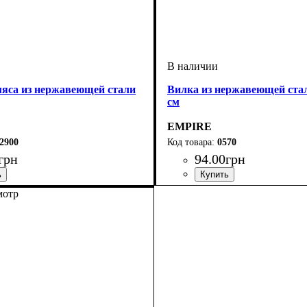
мяса из нержавеющей стали
Вилка из нержавеющей стал
см
EMPIRE
2900
0570
грн
94
.
00
грн
мотр