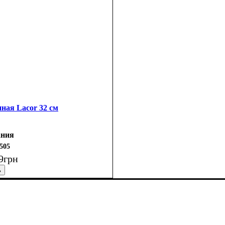
ная Lacor 32 см
ания
505
9
грн