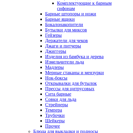
Комплектующие к барным
сифонам
Барные штопоры и ножи
Барные ящики
Бокалонакопители
Бутылки для миксов
Гейзеры
Держатели для чеков
Джаги и питчеры
Джиггеры
Изделия из бамбука и дерева
Измельчители льда
Мадлеры
Мерные стаканы и мензурки
Нок-боксы
Открывалки для бутылок
Прессы для цитрусовых
Сита барные
Совки для льда
Стрейнеры
Темпера
Трубочки
Шейкеры
Прочее
Блюда для выкладки и подносы