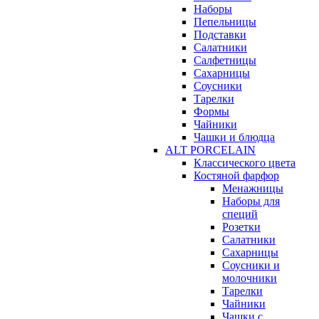
Наборы
Пепельницы
Подставки
Салатники
Салфетницы
Сахарницы
Соусники
Тарелки
Формы
Чайники
Чашки и блюдца
ALT PORCELAIN
Классического цвета
Костяной фарфор
Менажницы
Наборы для
специй
Розетки
Салатники
Сахарницы
Соусники и
молочники
Тарелки
Чайники
Чашки с