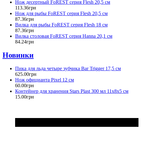
Нож десертный FoREST серия Flesh 20,5 см
113
.
36
грн
Нож для рыбы FoREST серия Flesh 20,5 см
87
.
36
грн
Вилка для рыбы FoREST серия Flesh 18 см
87
.
36
грн
Вилка столовая FoREST серия Hanna 20,1 см
84
.
24
грн
Новинки
Пика для льда четыре зубчика Bar Trigger 17,5 см
625
.
00
грн
Нож официанта Pixel 12 см
60
.
00
грн
Контейнер для хранения Stars Plast 300 мл 11х8х5 см
15
.
00
грн