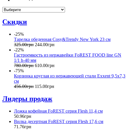
Скидки
-25%
Тарелка обеденная Cosy&Trendy New York 23 см
325
.
00
грн
244
.
00
грн
-22%
Гастроемкость из нержавейки FoREST FOOD line GN
1/1 h-40 мм
780
.
00
грн
610
.
00
грн
-75%
Корзинка круглая из нержавеющей стали Exxent 9,5х7,3
см
456
.
00
грн
115
.
00
грн
Лидеры продаж
Ложка кофейная FoREST серия Flesh 11,4 см
50
.
96
грн
Вилка десертная FoREST серия Flesh 17,6 см
71
.
76
грн