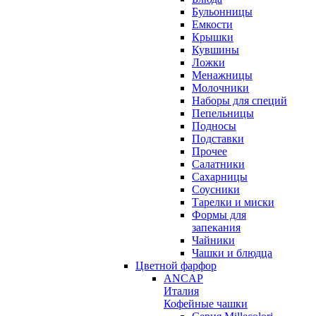
Бульонницы
Емкости
Крышки
Кувшины
Ложки
Менажницы
Молочники
Наборы для специй
Пепельницы
Подносы
Подставки
Прочее
Салатники
Сахарницы
Соусники
Тарелки и миски
Формы для
запекания
Чайники
Чашки и блюдца
Цветной фарфор
ANCAP
Италия
Кофейные чашки