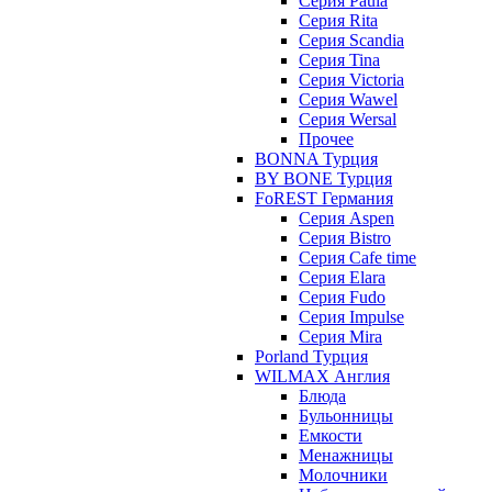
Серия Paula
Серия Rita
Серия Scandia
Серия Tina
Серия Victoria
Серия Wawel
Серия Wersal
Прочее
BONNA Турция
BY BONE Турция
FoREST Германия
Серия Aspen
Серия Bistro
Серия Cafe time
Серия Elara
Серия Fudo
Серия Impulse
Серия Mira
Porland Турция
WILMAX Англия
Блюда
Бульонницы
Емкости
Менажницы
Молочники