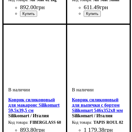
892
.
00
грн
611
.
49
грн
Коврик силиконовый
Коврик силиконовый
для макаронс Silikomart
для выпечки с бортом
59,5х39,5 см
Silikomart 546х352х8 мм
Silikomart / Италия
Silikomart / Италия
FIBERGLASS 60x40
TAPIS ROUL 02
893
.
80
грн
1 179
.
38
грн