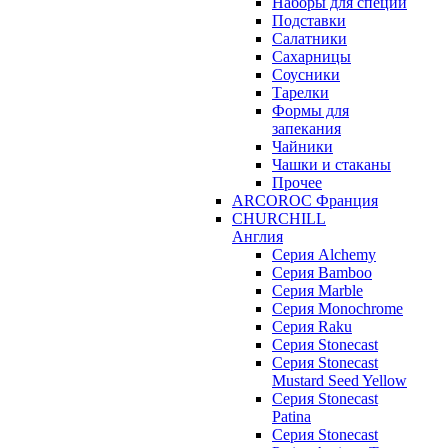
Наборы для специй
Подставки
Салатники
Сахарницы
Соусники
Тарелки
Формы для
запекания
Чайники
Чашки и стаканы
Прочее
ARCOROC Франция
CHURCHILL
Англия
Серия Alchemy
Серия Bamboo
Серия Marble
Серия Monochrome
Серия Raku
Серия Stonecast
Серия Stonecast
Mustard Seed Yellow
Серия Stonecast
Patina
Серия Stonecast