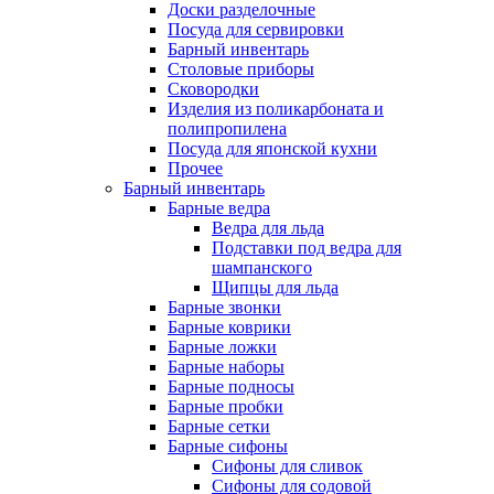
Доски разделочные
Посуда для сервировки
Барный инвентарь
Столовые приборы
Сковородки
Изделия из поликарбоната и
полипропилена
Посуда для японской кухни
Прочее
Барный инвентарь
Барные ведра
Ведра для льда
Подставки под ведра для
шампанского
Щипцы для льда
Барные звонки
Барные коврики
Барные ложки
Барные наборы
Барные подносы
Барные пробки
Барные сетки
Барные сифоны
Сифоны для сливок
Сифоны для содовой