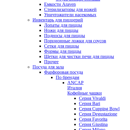
Емкости Araven
Стерилизаторы для ножей
Уничтожители насекомых
Инвентарь для пиццерий
Лопаты для пиццы
Ножи для пиццы
Подносы для пиццы
Порционные ложки для соусов
Сетки для пиццы
Формы для пиццы
Щетки для чистки печи для пиццы
Прочее
Посуда для зала
Фарфоровая посуда
По брендам
ANCAP
Италия
Кофейные чашки
Cерия Vivaldi
Серия Bari
Серия Cupping Bowl
Серия Degustazione
Серия Favorita
Серия Giustina
Серия Milano