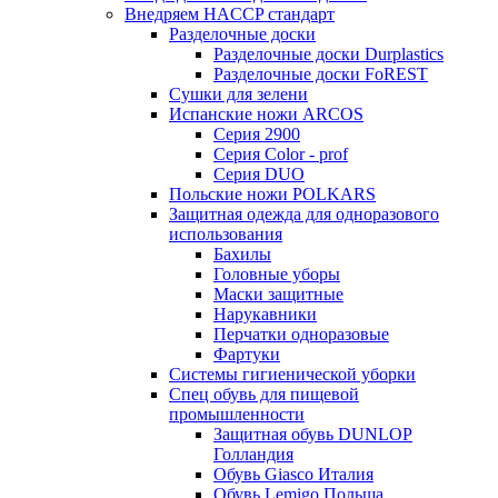
Внедряем HACCP стандарт
Разделочные доски
Разделочные доски Durplastics
Разделочные доски FoREST
Сушки для зелени
Испанские ножи ARCOS
Серия 2900
Серия Color - prof
Серия DUO
Польские ножи POLKARS
Защитная одежда для одноразового
использования
Бахилы
Головные уборы
Маски защитные
Нарукавники
Перчатки одноразовые
Фартуки
Системы гигиенической уборки
Спец обувь для пищевой
промышленности
Защитная обувь DUNLOP
Голландия
Обувь Giasco Италия
Обувь Lemigo Польша