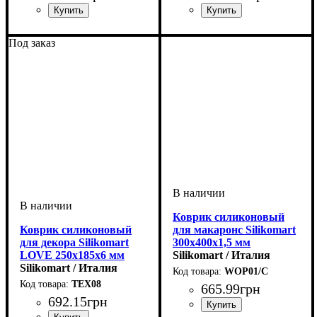
Под заказ
Коврик силиконовый
Коврик силиконовый
для макаронс Silikomart
для декора Silikomart
300х400х1,5 мм
LOVE 250х185х6 мм
Silikomart / Италия
Silikomart / Италия
WOP01/C
TEX08
665
.
99
грн
692
.
15
грн