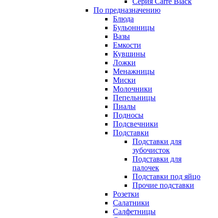
Серия Carre Black
По предназначению
Блюда
Бульонницы
Вазы
Емкости
Кувшины
Ложки
Менажницы
Миски
Молочники
Пепельницы
Пиалы
Подносы
Подсвечники
Подставки
Подставки для
зубочисток
Подставки для
палочек
Подставки под яйцо
Прочие подставки
Розетки
Салатники
Салфетницы