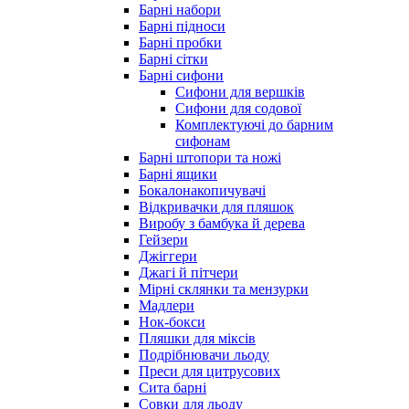
Барні набори
Барні підноси
Барні пробки
Барні сітки
Барні сифони
Сифони для вершків
Сифони для содової
Комплектуючі до барним
сифонам
Барні штопори та ножі
Барні ящики
Бокалонакопичувачі
Відкривачки для пляшок
Виробу з бамбука й дерева
Гейзери
Джіггери
Джагі й пітчери
Мірні склянки та мензурки
Мадлери
Нок-бокси
Пляшки для міксів
Подрібнювачи льоду
Преси для цитрусових
Сита барні
Совки для льоду