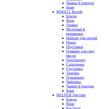
Чашки й блюдця
Інше
RIWALL Китай
Блюда
Вази
Ложки
Молочарі й
вершники
Набори для спецій
Піали
Підставки
Пляшки для саку,
масла
Попільниці
Салатники
Соусники
Тарілки
Цукорниці
Чайники
Чашки й блюдця
Інше
HELFER Австрія
Блюда
Вази
Каструлі