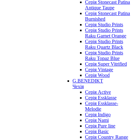
Серія Stonecast Patina
Antique Taupe
Серія Stonecast Patina
Burnished
Серія Studio Prints
Серія Studio Prints
Raku Garnet Orange
Серія Studio Prints
Raku Quartz Black
Серія Studio Prints
Raku Topaz Blue
Серія Super Vitrified
Серія Vintage
Серія Wood
G.BENEDIKT
Чехія
Cерія Active
Cерія Essklasse
Cерія Essklasse-
Melodie
Cерія Indigo
Cерія Nami
Cерія Pure line
Серія Basic
Серія Country Range