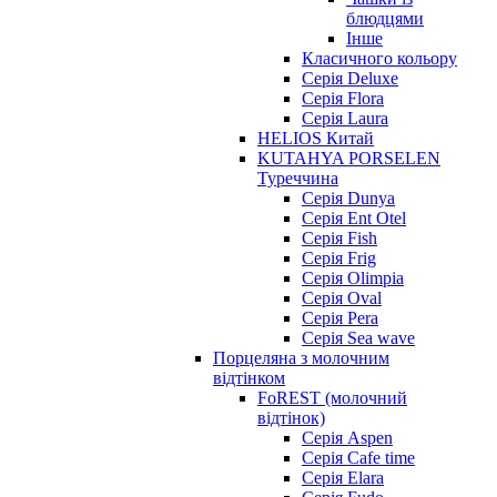
блюдцями
Інше
Класичного кольору
Серія Deluxe
Серія Flora
Серія Laura
HELIOS Китай
KUTAHYA PORSELEN
Туреччина
Серія Dunya
Серія Ent Otel
Серія Fish
Серія Frig
Серія Olimpia
Серія Oval
Серія Pera
Серія Sea wave
Порцеляна з молочним
відтінком
FoREST (молочний
відтінок)
Серія Aspen
Серія Cafe time
Серія Elara