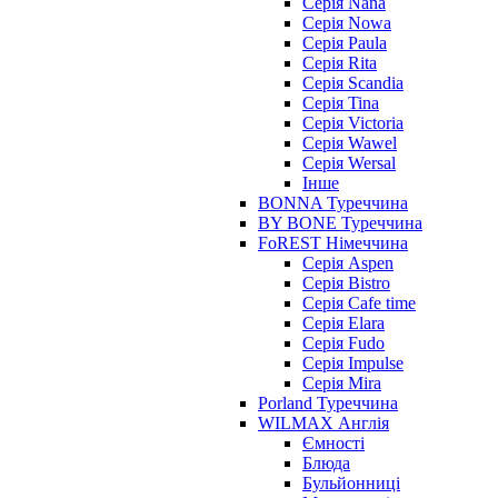
Серія Nana
Серія Nowa
Серія Paula
Серія Rita
Серія Scandia
Серія Tina
Серія Victoria
Серія Wawel
Серія Wersal
Інше
BONNA Туреччина
BY BONE Туреччина
FoREST Німеччина
Серія Aspen
Серія Bistro
Серія Cafe time
Серія Elara
Серія Fudo
Серія Impulse
Серія Mira
Porland Туреччина
WILMAX Англія
Ємності
Блюда
Бульйонниці