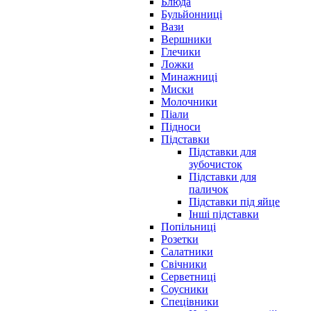
Блюда
Бульйонниці
Вази
Вершники
Глечики
Ложки
Минажниці
Миски
Молочники
Піали
Підноси
Підставки
Підставки для
зубочисток
Підставки для
паличок
Підставки під яйце
Інші підставки
Попільниці
Розетки
Салатники
Свічники
Серветниці
Соусники
Спецівники