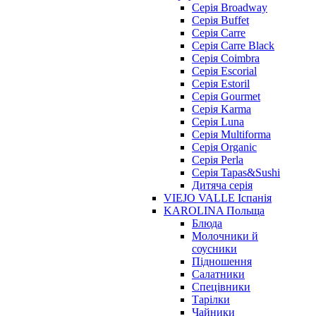
Серія Broadway
Серія Buffet
Серія Carre
Серія Carre Black
Серія Coimbra
Серія Escorial
Серія Estoril
Серія Gourmet
Серія Karma
Серія Luna
Серія Multiforma
Серія Organic
Серія Perla
Серія Tapas&Sushi
Дитяча серія
VIEJO VALLE Іспанія
KAROLINA Польща
Блюда
Молочники й
соусники
Підношення
Салатники
Спецівники
Тарілки
Чайники