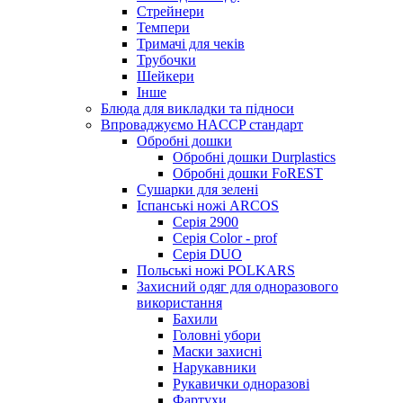
Стрейнери
Темпери
Тримачі для чеків
Трубочки
Шейкери
Інше
Блюда для викладки та підноси
Впроваджуємо HACCP стандарт
Обробні дошки
Обробні дошки Durplastics
Обробні дошки FoREST
Сушарки для зелені
Іспанські ножі ARCOS
Серія 2900
Серія Color - prof
Серія DUO
Польські ножі POLKARS
Захисний одяг для одноразового
використання
Бахили
Головні убори
Маски захисні
Нарукавники
Рукавички одноразові
Фартухи