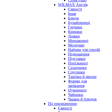
Серія Fudo
WILMAX Англія
Ємності
Інше
Блюда
Бульйонниці
Глечики
Кришки
Ложки
Минажниці
Молочарі
Набори для спецій
Підношення
Підставки
Попільниці
Салатники
Соусники
Тарілки й миски
Форми для
запікання
Цукорниці
Чайники
Чашки й блюдця
По призначенню
Ємності