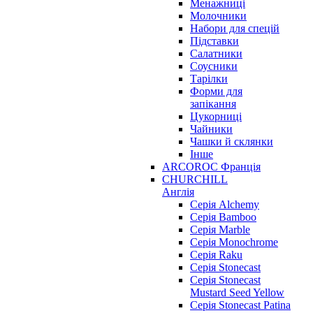
Менажниці
Молочники
Набори для спецій
Підставки
Салатники
Соусники
Тарілки
Форми для
запікання
Цукорниці
Чайники
Чашки й склянки
Інше
ARCOROC Франція
CHURCHILL
Англія
Серія Alchemy
Серія Bamboo
Серія Marble
Серія Monochrome
Серія Raku
Серія Stonecast
Серія Stonecast
Mustard Seed Yellow
Серія Stonecast Patina