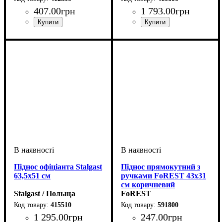
407
.
00
грн
1 793
.
00
грн
Піднос офіціанта Stalgast
Піднос прямокутний з
63,5х51 см
ручками FoREST 43х31
см коричневий
Stalgast / Польща
FoREST
415510
591800
1 295
.
00
грн
247
.
00
грн