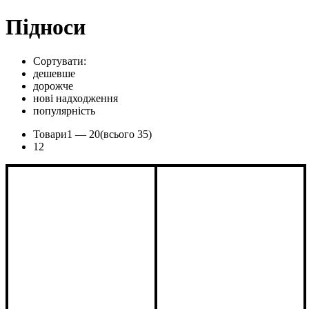
Підноси
Сортувати:
дешевше
дорожче
нові надходження
популярність
Товари
1 —
20
(всього 35)
1
2