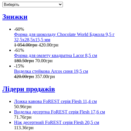
Знижки
-60%
Форма для шоколаду Chocolate World Бджола 9,5 г
32,5х28,5х15,5 мм
1 054
.
00
грн
420
.
00
грн
-61%
Форма для омлету квадратна Lacor 8,5 см
180
.
50
грн
70
.
00
грн
-15%
Виделка стейкова Arcos синя 19,5 см
420
.
00
грн
357
.
00
грн
Лідери продажів
Ложка кавова FoREST серія Flesh 11,4 см
50
.
96
грн
Виделка десертна FoREST серія Flesh 17,6 см
71
.
76
грн
Ніж десертний FoREST серія Flesh 20,5 см
113
.
36
грн