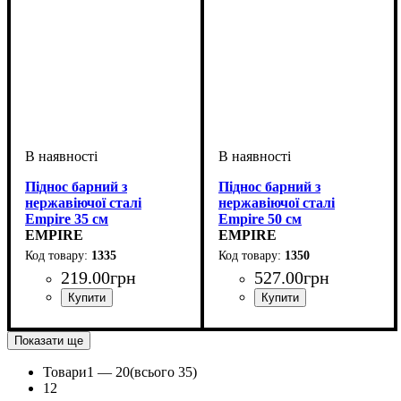
Піднос барний з
Піднос барний з
нержавіючої сталі
нержавіючої сталі
Empire 35 см
Empire 50 см
EMPIRE
EMPIRE
1335
1350
219
.
00
грн
527
.
00
грн
Показати ще
Товари
1 —
20
(всього 35)
1
2