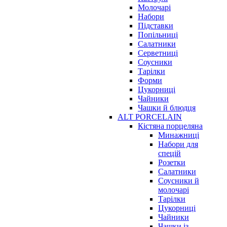
Молочарі
Набори
Підставки
Попільниці
Салатники
Серветниці
Соусники
Тарілки
Форми
Цукорниці
Чайники
Чашки й блюдця
ALT PORCELAIN
Кістяна порцеляна
Минажниці
Набори для
спецій
Розетки
Салатники
Соусники й
молочарі
Тарілки
Цукорниці
Чайники
Чашки із