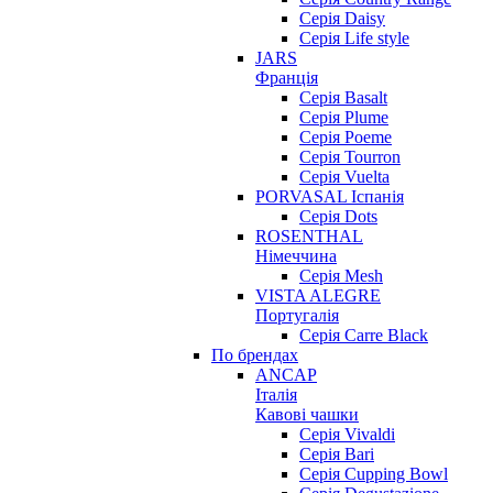
Серія Daisy
Серія Life style
JARS
Франція
Серія Basalt
Серія Plume
Серія Poeme
Серія Tourron
Серія Vuelta
PORVASAL Іспанія
Серія Dots
ROSENTHAL
Німеччина
Серія Mesh
VISTA ALEGRE
Португалія
Серія Carre Black
По брендах
ANCAP
Італія
Кавові чашки
Cерія Vivaldi
Серія Bari
Серія Cupping Bowl