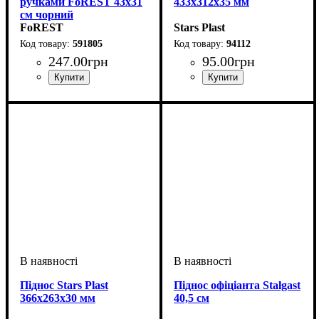
ручками FoREST 43х31
433х312х35 мм
см чорний
FoREST
Stars Plast
591805
94112
247
.
00
грн
95
.
00
грн
Піднос Stars Plast
Піднос офіціанта Stalgast
366х263х30 мм
40,5 см