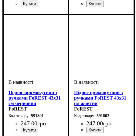
Піднос прямокутний з
Піднос прямокутний з
ручками FoREST 43х31
ручками FoREST 43х31
см червоний
см жовтий
FoREST
FoREST
591801
591802
247
.
00
грн
247
.
00
грн