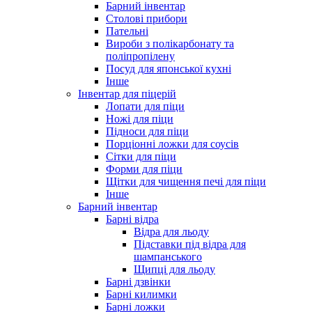
Барний інвентар
Столові прибори
Пательні
Вироби з полікарбонату та
поліпропілену
Посуд для японської кухні
Інше
Інвентар для піцерій
Лопати для піци
Ножі для піци
Підноси для піци
Порціонні ложки для соусів
Сітки для піци
Форми для піци
Щітки для чищення печі для піци
Інше
Барний інвентар
Барні відра
Відра для льоду
Підставки під відра для
шампанського
Щипці для льоду
Барні дзвінки
Барні килимки
Барні ложки