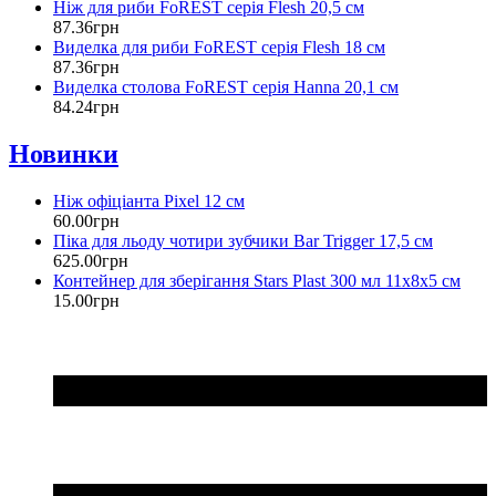
Ніж для риби FoREST серія Flesh 20,5 см
87
.
36
грн
Виделка для риби FoREST серія Flesh 18 см
87
.
36
грн
Виделка столова FoREST серія Hanna 20,1 см
84
.
24
грн
Новинки
Ніж офіціанта Pixel 12 см
60
.
00
грн
Піка для льоду чотири зубчики Bar Trigger 17,5 см
625
.
00
грн
Контейнер для зберігання Stars Plast 300 мл 11х8х5 см
15
.
00
грн