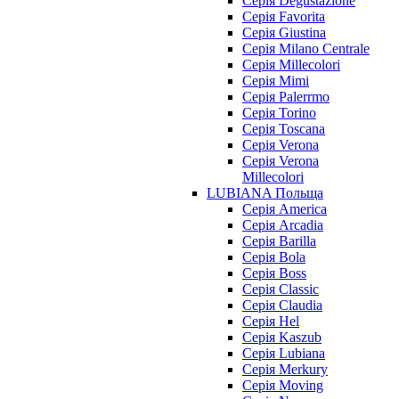
Серія Degustazione
Серія Favorita
Серія Giustina
Серія Milano Centrale
Серія Millecolori
Серія Mimi
Серія Palerrmo
Серія Torino
Серія Toscana
Серія Verona
Серія Verona
Millecolori
LUBIANA Польща
Серія America
Серія Arcadia
Серія Barilla
Серія Bola
Серія Boss
Серія Classic
Серія Claudia
Серія Hel
Серія Kaszub
Серія Lubiana
Серія Merkury
Серія Moving