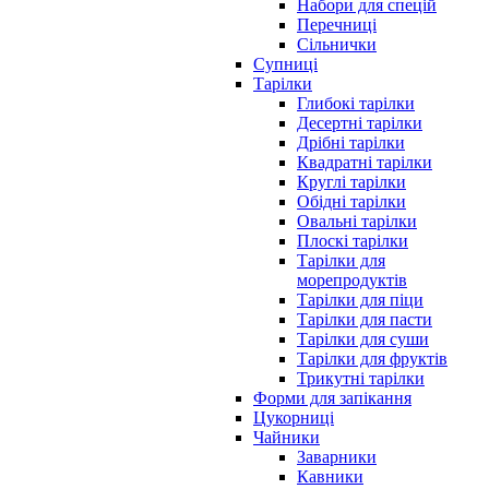
Набори для спецій
Перечниці
Сільнички
Супниці
Тарілки
Глибокі тарілки
Десертні тарілки
Дрібні тарілки
Квадратні тарілки
Круглі тарілки
Обідні тарілки
Овальні тарілки
Плоскі тарілки
Тарілки для
морепродуктів
Тарілки для піци
Тарілки для пасти
Тарілки для суши
Тарілки для фруктів
Трикутні тарілки
Форми для запікання
Цукорниці
Чайники
Заварники
Кавники