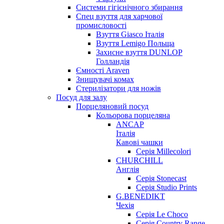
Системи гігієнічного збирання
Спец взуття для харчової
промисловості
Взуття Giasco Італія
Взуття Lemigo Польща
Захисне взуття DUNLOP
Голландія
Ємності Araven
Знищувачі комах
Стерилізатори для ножів
Посуд для залу
Порцеляновий посуд
Кольорова порцеляна
ANCAP
Італія
Кавові чашки
Серія Millecolori
CHURCHILL
Англія
Серія Stonecast
Серія Studio Prints
G.BENEDIKT
Чехія
Cерія Le Choco
Серія Country Range