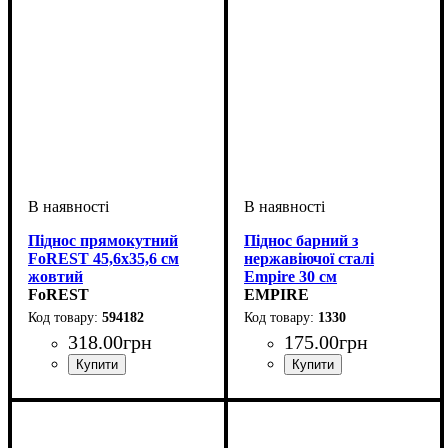
Піднос прямокутний
Піднос барний з
FoREST 45,6х35,6 см
нержавіючої сталі
жовтий
Empire 30 см
FoREST
EMPIRE
594182
1330
318
.
00
грн
175
.
00
грн