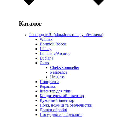
Каталог
Розпродаж!!! (кількість товару обмежена)
Wilmax
Bormioli Rocco
Libbey
Luminarc/Arcoroc
Lubiana
Скло
Chef&Sommelier
Pasabahce
Uniglass
Порцеляна
Кераміка
Інвентар для піци
Кондитерський інвентар
Кухонний інвентар
Ножі, ножиці та овочечистки
Дошки обробні
Посуд для сервірування