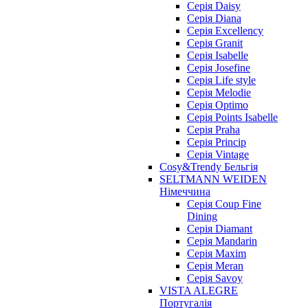
Серія Daisy
Серія Diana
Серія Excellency
Серія Granit
Серія Isabelle
Серія Josefine
Серія Life style
Серія Melodie
Серія Optimo
Серія Points Isabelle
Серія Praha
Серія Princip
Серія Vintage
Cosy&Trendy Бельгія
SELTMANN WEIDEN
Німеччина
Cерія Coup Fine
Dining
Cерія Diamant
Cерія Mandarin
Cерія Maxim
Серія Meran
Серія Savoy
VISTA ALEGRE
Португалія