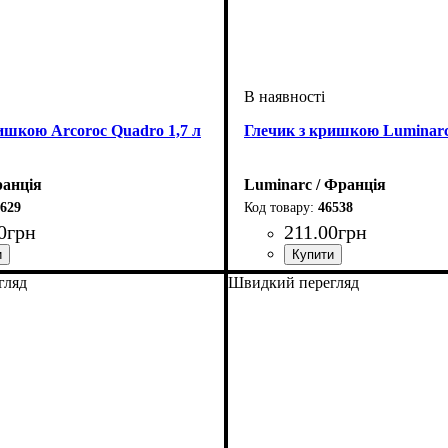
ишкою Arcoroc Quadro 1,7 л
Глечик з кришкою Luminarc
ранція
Luminarc / Франція
629
46538
0
грн
211
.
00
грн
гляд
Швидкий перегляд