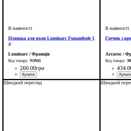
Пляшка для води Luminarc Funambule 1
Глечик з кр
л
Luminarc / Франція
Arcoroc / Ф
N3941
30
260
.
00
грн
434
.
0
Швидкий перегляд
Швидкий пере