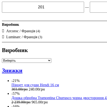
—
Виробник
Arcoroc / Франція
(4)
Luminarc / Франція
(3)
Виробник
Знижки
-21%
Пінцет для суши Hendi 16 см
303
.
00
грн
240
.
00
грн
-57%
Дошка обробна Tramontina Churrasco чорна двостороння 4
2 239
.
00
грн
965
.
00
грн
-16%