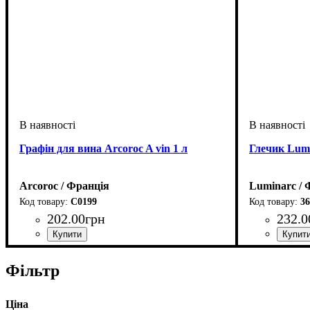
Графін для вина Arcoroc A vin 1 л
Глечик Lumi
Arcoroc / Франція
Luminarc / 
C0199
36
202
.
00
грн
232
.
0
Фільтр
Ціна