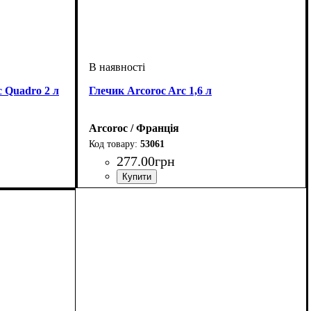
 Quadro 2 л
Глечик Arcoroc Arc 1,6 л
Arcoroc / Франція
53061
277
.
00
грн