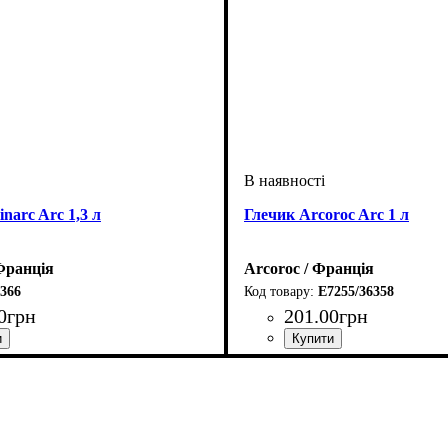
narc Arc 1,3 л
Глечик Arcoroc Arc 1 л
Франція
Arcoroc / Франція
366
E7255/36358
0
грн
201
.
00
грн