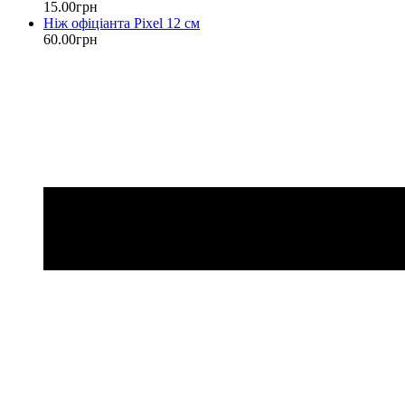
15
.
00
грн
Ніж офіціанта Pixel 12 см
60
.
00
грн