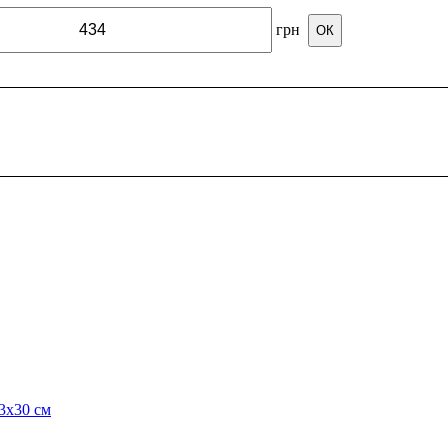
грн
ОК
3x30 см