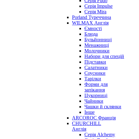
Серія Fudo
Серія Impulse
Серія Mira
Porland Туреччина
WILMAX Англія
Ємності
Блюда
Бульйонниці
Менажниці
Молочники
Набори для спецій
Підставки
Салатники
Соусники
Тарілки
Форми для
запікання
Цукорниці
Чайники
Чашки й склянки
Інше
ARCOROC Франція
CHURCHILL
Англія
Серія Alchemy