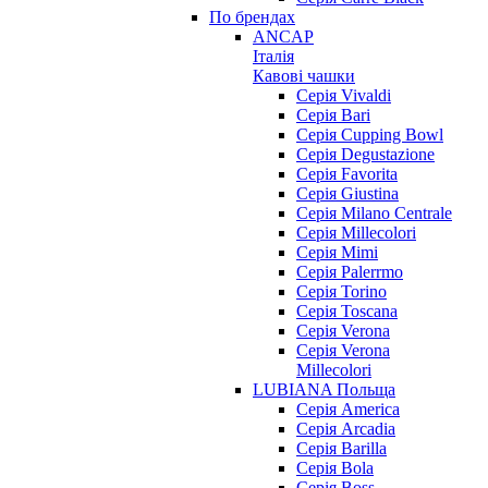
По брендах
ANCAP
Італія
Кавові чашки
Cерія Vivaldi
Серія Bari
Серія Cupping Bowl
Серія Degustazione
Серія Favorita
Серія Giustina
Серія Milano Centrale
Серія Millecolori
Серія Mimi
Серія Palerrmo
Серія Torino
Серія Toscana
Серія Verona
Серія Verona
Millecolori
LUBIANA Польща
Серія America
Серія Arcadia
Серія Barilla
Серія Bola
Серія Boss