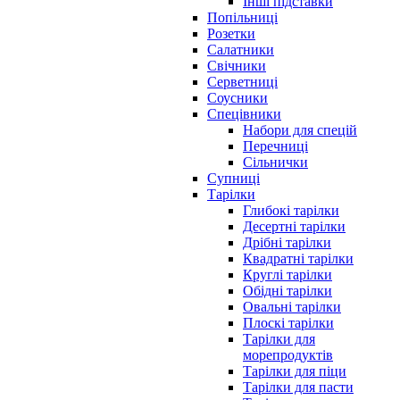
Інші підставки
Попільниці
Розетки
Салатники
Свічники
Серветниці
Соусники
Спецівники
Набори для спецій
Перечниці
Сільнички
Супниці
Тарілки
Глибокі тарілки
Десертні тарілки
Дрібні тарілки
Квадратні тарілки
Круглі тарілки
Обідні тарілки
Овальні тарілки
Плоскі тарілки
Тарілки для
морепродуктів
Тарілки для піци
Тарілки для пасти