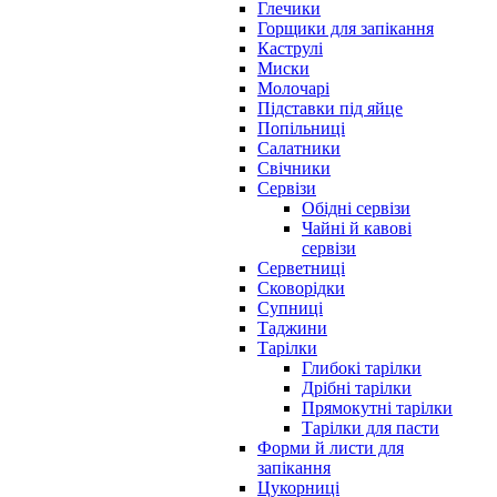
Глечики
Горщики для запікання
Каструлі
Миски
Молочарі
Підставки під яйце
Попільниці
Салатники
Свічники
Сервізи
Обідні сервізи
Чайні й кавові
сервізи
Серветниці
Сковорідки
Супниці
Таджини
Тарілки
Глибокі тарілки
Дрібні тарілки
Прямокутні тарілки
Тарілки для пасти
Форми й листи для
запікання
Цукорниці