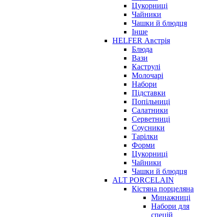
Цукорниці
Чайники
Чашки й блюдця
Інше
HELFER Австрія
Блюда
Вази
Каструлі
Молочарі
Набори
Підставки
Попільниці
Салатники
Серветниці
Соусники
Тарілки
Форми
Цукорниці
Чайники
Чашки й блюдця
ALT PORCELAIN
Кістяна порцеляна
Минажниці
Набори для
спецій