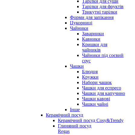
Тарілки для суши
Тарілки для фруктів
Трикутні тарілки
Форми для запікання
Цукорниці
Чайники
Заварники
Кавники
Кришки для
чайників
Чайники під соєвий
соус
Чашки
Блюдця
Кружки
Набори чашок
Чашки для еспресо
Чашки для капучино
Чашки кавові
Чашки чайні
Інше
Керамічний посуд
Керамічний посуд Cosy&Trendy
Глиняний посуд
Regas