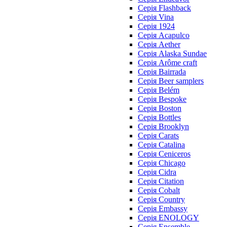
Cерія Flashback
Cерія Vina
Серія 1924
Серія Acapulco
Серія Aether
Серія Alaska Sundae
Серія Arôme craft
Серія Bairrada
Серія Beer samplers
Серія Belém
Серія Bespoke
Серія Boston
Серія Bottles
Серія Brooklyn
Серія Carats
Серія Catalina
Серія Ceniceros
Серія Chicago
Серія Cidra
Серія Citation
Серія Cobalt
Серія Country
Серія Embassy
Серія ENOLOGY
Серія Ensemble