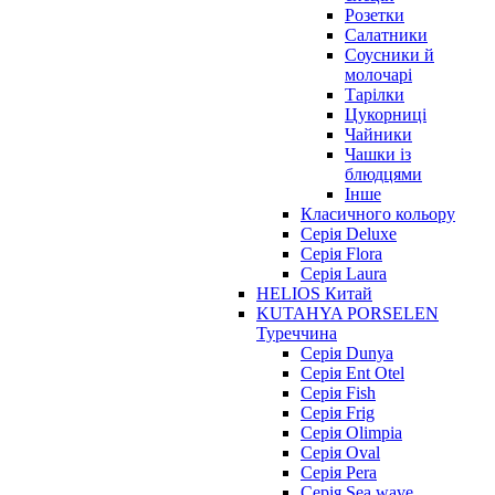
Розетки
Салатники
Соусники й
молочарі
Тарілки
Цукорниці
Чайники
Чашки із
блюдцями
Інше
Класичного кольору
Серія Deluxe
Серія Flora
Серія Laura
HELIOS Китай
KUTAHYA PORSELEN
Туреччина
Серія Dunya
Серія Ent Otel
Серія Fish
Серія Frig
Серія Olimpia
Серія Oval
Серія Pera
Серія Sea wave