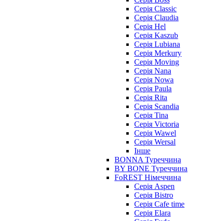
Серія Classic
Серія Claudia
Серія Hel
Серія Kaszub
Серія Lubiana
Серія Merkury
Серія Moving
Серія Nana
Серія Nowa
Серія Paula
Серія Rita
Серія Scandia
Серія Tina
Серія Victoria
Серія Wawel
Серія Wersal
Інше
BONNA Туреччина
BY BONE Туреччина
FoREST Німеччина
Серія Aspen
Серія Bistro
Серія Cafe time
Серія Elara