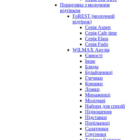
Порцеляна з молочним
відтінком
FoREST (молочний
відтінок)
Серія Aspen
Серія Cafe time
Серія Elara
Серія Fudo
WILMAX Англія
Ємності
Інше
Блюда
Бульйонниці
Глечики
Кришки
Ложки
Минажниці
Молочарі
Набори для спецій
Підношення
Підставки
Попільниці
Салатники
Соусники
Тарілки й миски