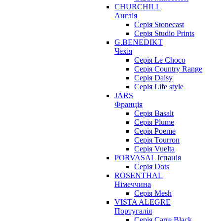
CHURCHILL
Англія
Серія Stonecast
Серія Studio Prints
G.BENEDIKT
Чехія
Cерія Le Choco
Серія Country Range
Серія Daisy
Серія Life style
JARS
Франція
Серія Basalt
Серія Plume
Серія Poeme
Серія Tourron
Серія Vuelta
PORVASAL Іспанія
Серія Dots
ROSENTHAL
Німеччина
Серія Mesh
VISTA ALEGRE
Португалія
Серія Carre Black