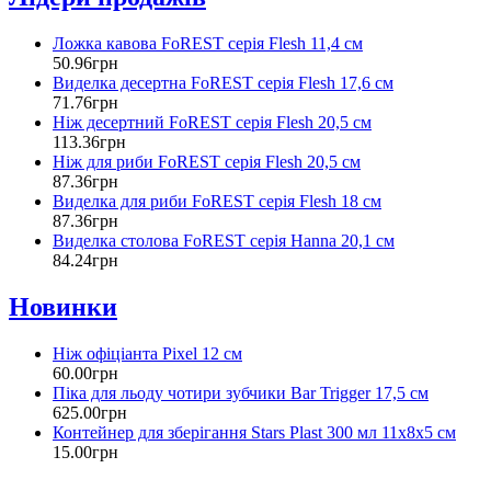
Ложка кавова FoREST серія Flesh 11,4 см
50
.
96
грн
Виделка десертна FoREST серія Flesh 17,6 см
71
.
76
грн
Ніж десертний FoREST серія Flesh 20,5 см
113
.
36
грн
Ніж для риби FoREST серія Flesh 20,5 см
87
.
36
грн
Виделка для риби FoREST серія Flesh 18 см
87
.
36
грн
Виделка столова FoREST серія Hanna 20,1 см
84
.
24
грн
Новинки
Ніж офіціанта Pixel 12 см
60
.
00
грн
Піка для льоду чотири зубчики Bar Trigger 17,5 см
625
.
00
грн
Контейнер для зберігання Stars Plast 300 мл 11х8х5 см
15
.
00
грн