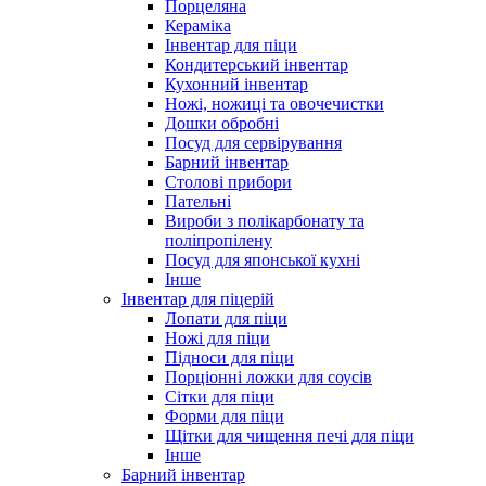
Порцеляна
Кераміка
Інвентар для піци
Кондитерський інвентар
Кухонний інвентар
Ножі, ножиці та овочечистки
Дошки обробні
Посуд для сервірування
Барний інвентар
Столові прибори
Пательні
Вироби з полікарбонату та
поліпропілену
Посуд для японської кухні
Інше
Інвентар для піцерій
Лопати для піци
Ножі для піци
Підноси для піци
Порціонні ложки для соусів
Сітки для піци
Форми для піци
Щітки для чищення печі для піци
Інше
Барний інвентар