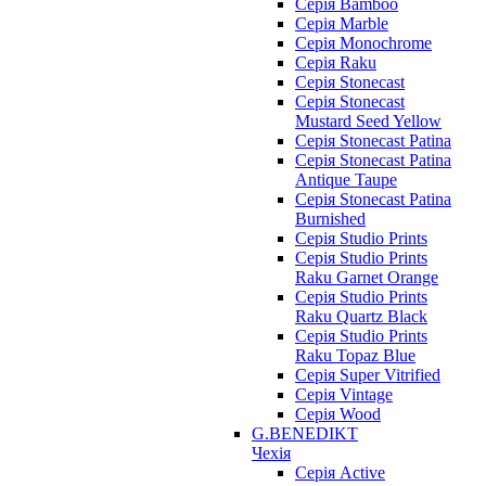
Серія Bamboo
Серія Marble
Серія Monochrome
Серія Raku
Серія Stonecast
Серія Stonecast
Mustard Seed Yellow
Серія Stonecast Patina
Серія Stonecast Patina
Antique Taupe
Серія Stonecast Patina
Burnished
Серія Studio Prints
Серія Studio Prints
Raku Garnet Orange
Серія Studio Prints
Raku Quartz Black
Серія Studio Prints
Raku Topaz Blue
Серія Super Vitrified
Серія Vintage
Серія Wood
G.BENEDIKT
Чехія
Cерія Active