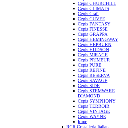
Серія CHURCHILL
Серія CLIMATS
Серія Craft
Серія CUVEE
Серія FANTASY
Серія FINESSE
Серія GRAPPA
Серія HEMINGWAY
Серія HEPBURN
Серія HUDSON
Серія MIRAGE
Серія PRIMEUR
Серія PURE
Серія REFINE
Серія RESERVA
Серія SAVAGE
Серія SIDE
Серія STEMWARE
DIAMOND
Серія SYMPHONY
Серія TERROIR
Серія VINTAGE
Серія WAYNE
Інше
RCR Cristalleria Italiana