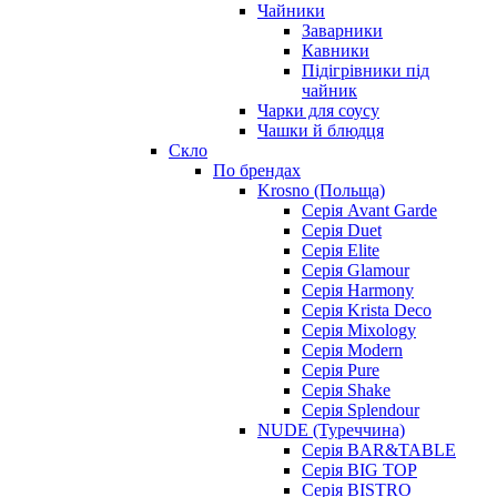
Чайники
Заварники
Кавники
Підігрівники під
чайник
Чарки для соусу
Чашки й блюдця
Скло
По брендах
Krosno (Польща)
Серія Avant Garde
Серія Duet
Серія Elite
Серія Glamour
Серія Harmony
Серія Krista Deco
Серія Mixology
Серія Modern
Серія Pure
Серія Shake
Серія Splendour
NUDE (Туреччина)
Серія BAR&TABLE
Серія BIG TOP
Серія BISTRO