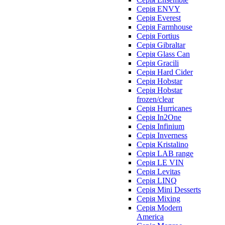
Серія ENVY
Серія Everest
Серія Farmhouse
Серія Fortius
Серія Gibraltar
Серія Glass Can
Серія Gracili
Серія Hard Cider
Серія Hobstar
Серія Hobstar
frozen/clear
Серія Hurricanes
Серія In2One
Серія Infinium
Серія Inverness
Серія Kristalino
Серія LAB range
Серія LE VIN
Серія Levitas
Серія LINQ
Серія Mini Desserts
Серія Mixing
Серія Modern
America