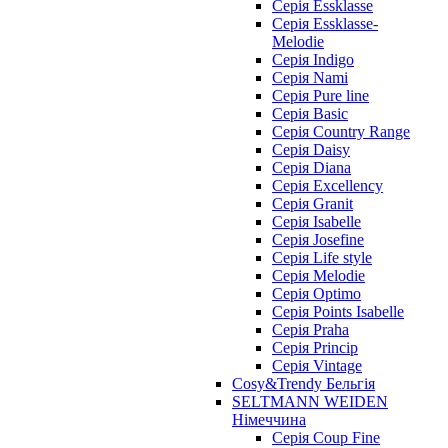
Cерія Essklasse
Cерія Essklasse-
Melodie
Cерія Indigo
Cерія Nami
Cерія Pure line
Серія Basic
Серія Country Range
Серія Daisy
Серія Diana
Серія Excellency
Серія Granit
Серія Isabelle
Серія Josefine
Серія Life style
Серія Melodie
Серія Optimo
Серія Points Isabelle
Серія Praha
Серія Princip
Серія Vintage
Cosy&Trendy Бельгія
SELTMANN WEIDEN
Німеччина
Cерія Coup Fine