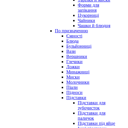
Форми для
запікання
Цукорниці
Чайники
Чашки й блюдця
По призначенню
Ємності
Блюда
Бульйонниці
Вази
Вершники
Глечики
Ложки
Минажниці
Миски
Молочники
Піали
Підноси
Підставки
Підставки для
зубочисток
Підставки для
паличок
Підставки під яйце