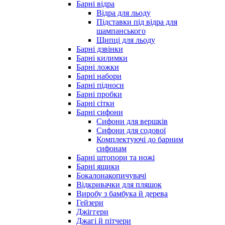
Барні відра
Відра для льоду
Підставки під відра для
шампанського
Щипці для льоду
Барні дзвінки
Барні килимки
Барні ложки
Барні набори
Барні підноси
Барні пробки
Барні сітки
Барні сифони
Сифони для вершків
Сифони для содової
Комплектуючі до барним
сифонам
Барні штопори та ножі
Барні ящики
Бокалонакопичувачі
Відкривачки для пляшок
Виробу з бамбука й дерева
Гейзери
Джіггери
Джагі й пітчери