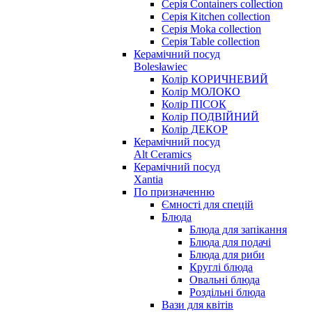
Серія Containers collection
Серія Kitchen collection
Серія Moka collection
Серія Table collection
Керамічний посуд
Bolesławiec
Колір КОРИЧНЕВИЙ
Колір МОЛОКО
Колір ПІСОК
Колір ПОДВІЙНИЙ
Колір ДЕКОР
Керамічний посуд
Alt Ceramics
Керамічний посуд
Xantia
По призначенню
Ємності для спецій
Блюда
Блюда для запікання
Блюда для подачі
Блюда для риби
Круглі блюда
Овальні блюда
Роздільні блюда
Вази для квітів