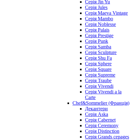
Серія Jin Yu
Серія Jules
Серія Maeva Vintage
Серія Mambo
Серія Noblesse
Серія Palais
Серія Prestige
Серія Punk
Серія Samba
Серія Sculpture
Серія Shu Fa
Серія Sphere
Серія Square
Серія Supreme
Серія Traube
Серія Vivendi
Серія Vivendi a la
Carte
Chef&Sommelier (Франція)
Декантери
Серія Aska
Серія Cabernet
Серія Ceremony
Серія Distinction
Серія Grands cepages