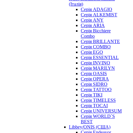
(Італія)
Серія ADAGIO
Серія ALKEMIST
Серія ANY
Серія ARIA
Серія Bicchiere
Combo
Серія BRILLANTE
Серія COMBO
Серія EGO
Серія ESSENTIAL
Серія INVINO
Серія MARILYN
Серія OASIS
Серія OPERA
Серія SIDRO
Серія TATTOO
Серія TIKI
Серія TIMELESS
Серія TOCAI
Серія UNIVERSUM
Серія WORLD`S
BEST
Libbey/ONIS (США)
Cерія Endeavor