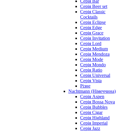
Серія Bar
Серія Beer set
Серія Classic
Cocktails
Серія Eclipse
Серія Edge
Серія Grace
Серія Invitation
Серія Lord
Серія Medium
Серія Mendoza
Серія Mode
Серія Mondo
Серія Ratio
Серія Universal
Серія Vista
Різне
Nachtmann (Німеччина)
Серія Aspen
Серія Bossa Nova
Серія Bubbles
Серія Cigar
Серія Highland
Серія Imperial
Серія Jazz