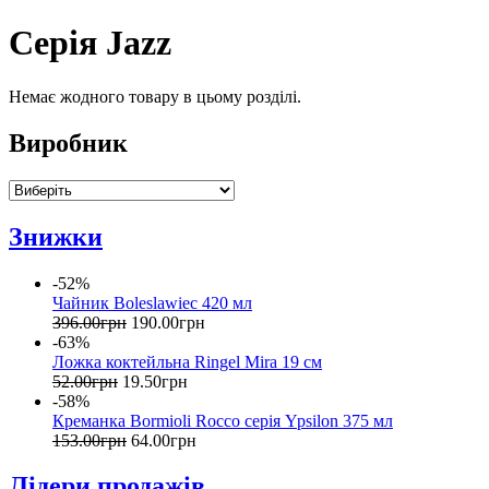
Серія Jazz
Немає жодного товару в цьому розділі.
Виробник
Знижки
-52%
Чайник Boleslawiec 420 мл
396
.
00
грн
190
.
00
грн
-63%
Ложка коктейльна Ringel Mira 19 см
52
.
00
грн
19
.
50
грн
-58%
Креманка Bormioli Rocco серія Ypsilon 375 мл
153
.
00
грн
64
.
00
грн
Лідери продажів