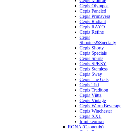
Серія Monroe
Серія Olympea
Серія Paneled
Серія Primavera
Серія Radiant
Серія RAYO
Серія Refine
Серія
Shooters&Specialty
Серія Shorty
Серія Specials
Серія Spirits
Серія SPKSY
Серія Stemless
Серія Sway
Серія The Gats
Серія Tiki
Серія Tradition
Серія Viitta
Серія Vintage
Серія Warm Beverage
Серія Winchester
Серія XXL
Інші келихи
RONA (Словенія)