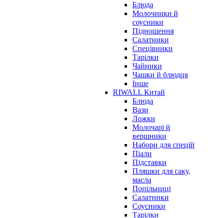
Блюда
Молочники й
соусники
Підношення
Салатники
Спецівники
Тарілки
Чайники
Чашки й блюдця
Інше
RIWALL Китай
Блюда
Вази
Ложки
Молочарі й
вершники
Набори для спецій
Піали
Підставки
Пляшки для саку,
масла
Попільниці
Салатники
Соусники
Тарілки