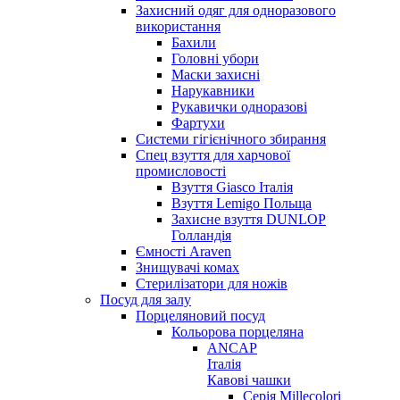
Захисний одяг для одноразового
використання
Бахили
Головні убори
Маски захисні
Нарукавники
Рукавички одноразові
Фартухи
Системи гігієнічного збирання
Спец взуття для харчової
промисловості
Взуття Giasco Італія
Взуття Lemigo Польща
Захисне взуття DUNLOP
Голландія
Ємності Araven
Знищувачі комах
Стерилізатори для ножів
Посуд для залу
Порцеляновий посуд
Кольорова порцеляна
ANCAP
Італія
Кавові чашки
Серія Millecolori