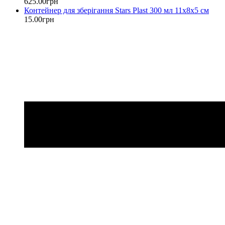
625
.
00
грн
Контейнер для зберігання Stars Plast 300 мл 11х8х5 см
15
.
00
грн