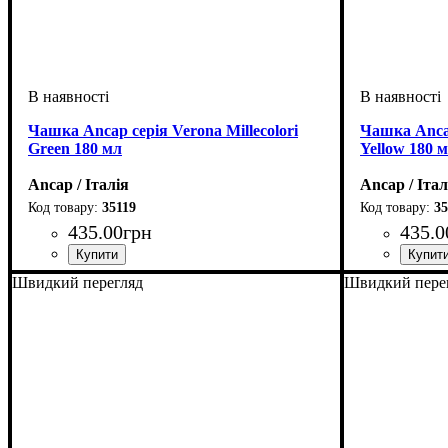
Чашка Ancap серія Verona Millecolori
Чашка Ancap
Green 180 мл
Yellow 180 
Ancap / Італія
Ancap / Італ
35119
35
435
.
00
грн
435
.
0
Швидкий перегляд
Швидкий пере