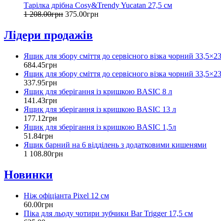
Тарілка дрібна Cosy&Trendy Yucatan 27,5 см
1 208
.
00
грн
375
.
00
грн
Лідери продажів
Ящик для збору сміття до сервісного візка чорний 33,5×2
684
.
45
грн
Ящик для збору сміття до сервісного візка чорний 33,5×2
337
.
95
грн
Ящик для зберігання із кришкою BASIC 8 л
141
.
43
грн
Ящик для зберігання із кришкою BASIC 13 л
177
.
12
грн
Ящик для зберігання із кришкою BASIC 1,5л
51
.
84
грн
Ящик барний на 6 відділень з додатковими кишенями
1 108
.
80
грн
Новинки
Ніж офіціанта Pixel 12 см
60
.
00
грн
Піка для льоду чотири зубчики Bar Trigger 17,5 см