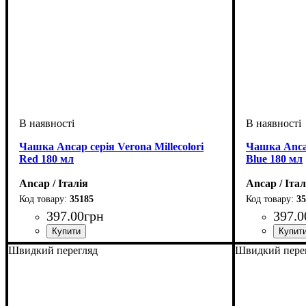
Чашка Ancap серія Verona Millecolori
Чашка Ancap
Red 180 мл
Blue 180 мл
Ancap / Італія
Ancap / Італ
35185
35
397
.
00
грн
397
.
0
Швидкий перегляд
Швидкий пере