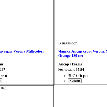
 серія Verona Millecolori
Чашка Ancap серія Verona Mi
Orange 180 мл
ія
Ancap / Італія
187
35191
0
грн
397
.
00
грн
гляд