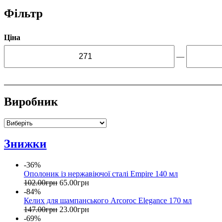
Фільтр
Ціна
—
Виробник
Знижки
-36%
Ополоник із нержавіючої сталі Empire 140 мл
102
.
00
грн
65
.
00
грн
-84%
Келих для шампанського Arcoroc Elegance 170 мл
147
.
00
грн
23
.
00
грн
-69%