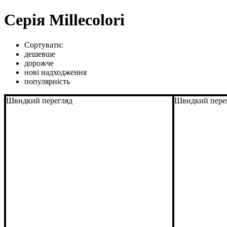
Серія Millecolori
Сортувати:
дешевше
дорожче
нові надходження
популярність
Швидкий перегляд
Швидкий пере