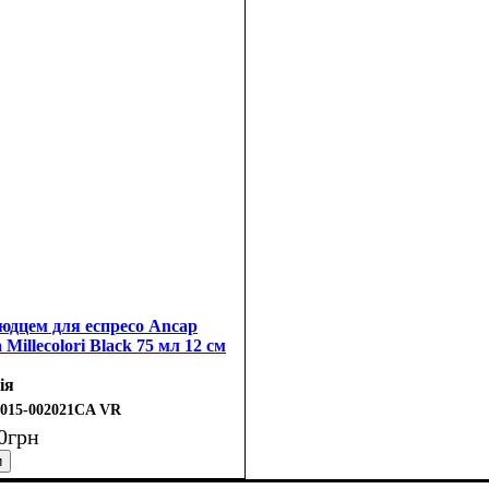
юдцем для еспресо Ancap
 Millecolori Black 75 мл 12 см
ія
3015-002021CA VR
0
грн