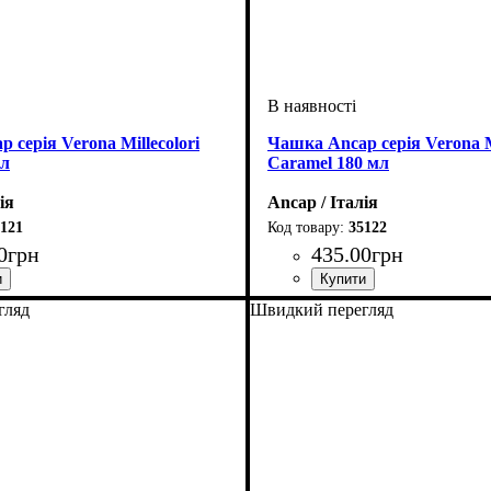
 серія Verona Millecolori
Чашка Ancap серія Verona Mi
мл
Caramel 180 мл
ія
Ancap / Італія
121
35122
0
грн
435
.
00
грн
гляд
Швидкий перегляд