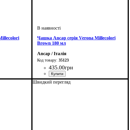
llecolori
Чашка Ancap серія Verona Millecolori
Brown 180 мл
Ancap / Італія
35123
435
.
00
грн
Швидкий перегляд