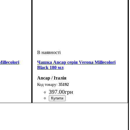
llecolori
Чашка Ancap серія Verona Millecolori
Black 180 мл
Ancap / Італія
35192
397
.
00
грн