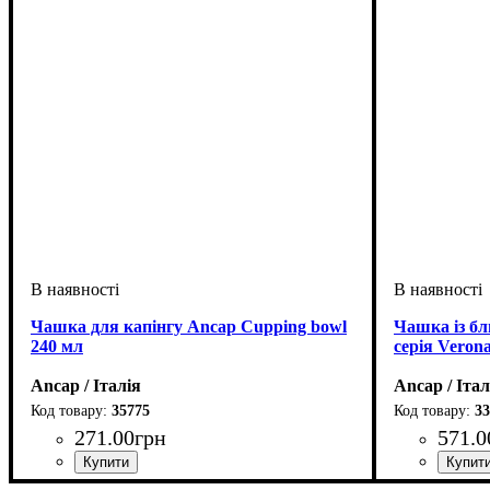
Чашка для капінгу Ancap Cupping bowl
Чашка із бл
240 мл
серія Verona
Ancap / Італія
Ancap / Італ
35775
3
271
.
00
грн
571
.
0