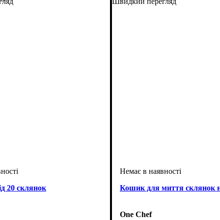
гляд
Швидкий перегляд
ід 20 склянок
Кошик для миття склянок н
One Chef