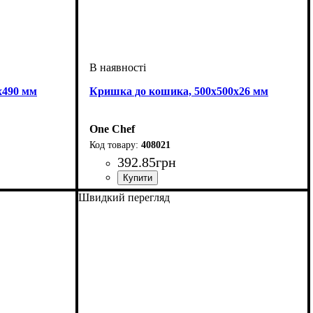
х490 мм
Кришка до кошика, 500х500х26 мм
One Chef
408021
392
.
85
грн
Швидкий перегляд