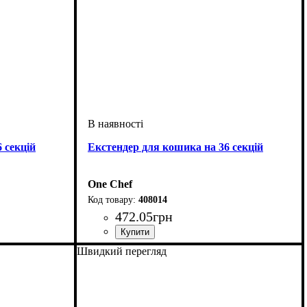
 секцій
Екстендер для кошика на 36 секцій
One Chef
408014
472
.
05
грн
Швидкий перегляд