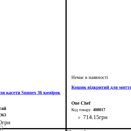
Кошик відкритий для миття
ля касети Sunnex 36 комірок
One Chef
тай
408017
363
714
.
15
грн
0
грн