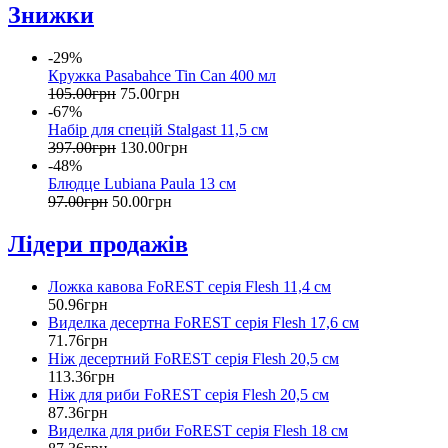
Знижки
-29%
Кружка Pasabahce Tin Can 400 мл
105
.
00
грн
75
.
00
грн
-67%
Набір для спецій Stalgast 11,5 см
397
.
00
грн
130
.
00
грн
-48%
Блюдце Lubiana Paula 13 см
97
.
00
грн
50
.
00
грн
Лідери продажів
Ложка кавова FoREST серія Flesh 11,4 см
50
.
96
грн
Виделка десертна FoREST серія Flesh 17,6 см
71
.
76
грн
Ніж десертний FoREST серія Flesh 20,5 см
113
.
36
грн
Ніж для риби FoREST серія Flesh 20,5 см
87
.
36
грн
Виделка для риби FoREST серія Flesh 18 см