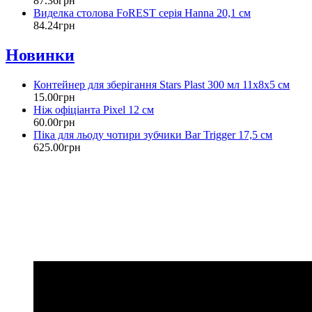
87
.
36
грн
Виделка столова FoREST серія Hanna 20,1 см
84
.
24
грн
Новинки
Контейнер для зберігання Stars Plast 300 мл 11х8х5 см
15
.
00
грн
Ніж офіціанта Pixel 12 см
60
.
00
грн
Піка для льоду чотири зубчики Bar Trigger 17,5 см
625
.
00
грн