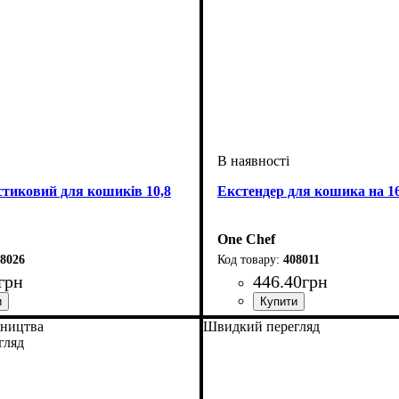
тиковий для кошиків 10,8
Екстендер для кошика на 16
One Chef
8026
408011
грн
446
.
40
грн
бництва
Швидкий перегляд
гляд