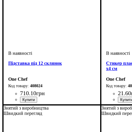
Підставка під 12 склянок
Стикер плас
х4 см
One Chef
One Chef
408024
40
710
.
10
грн
21
.
60
Знятий з виробництва
Знятий з виро
Швидкий перегляд
Швидкий пере