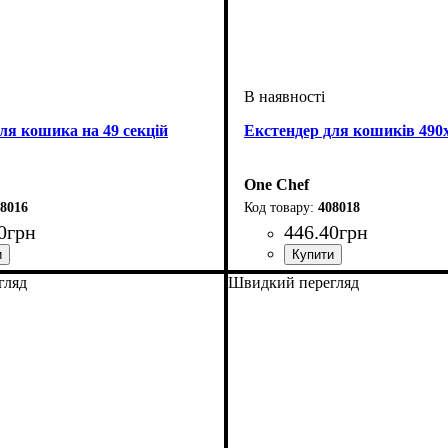
ля кошика на 49 секцій
Екстендер для кошиків 490
One Chef
8016
408018
0
грн
446
.
40
грн
гляд
Швидкий перегляд