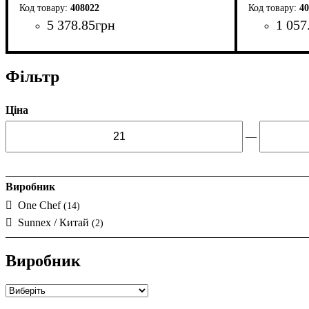
408022
40
5 378
.
85
грн
1 057
Фільтр
Ціна
—
Виробник
One Chef
(14)
Sunnex / Китай
(2)
Виробник