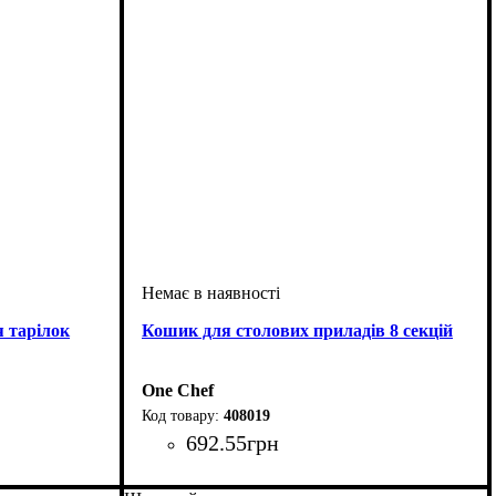
 тарілок
Кошик для столових приладів 8 секцій
One Chef
408019
692
.
55
грн