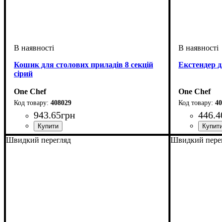
Кошик для столових приладів 8 секцій
Екстендер д
сірий
One Chef
One Chef
408029
40
943
.
65
грн
446
.
4
Швидкий перегляд
Швидкий пере