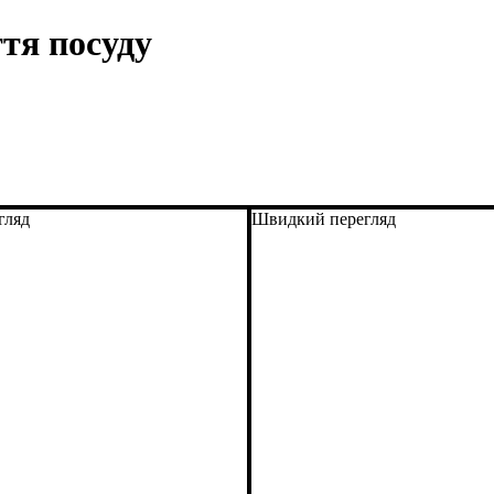
тя посуду
гляд
Швидкий перегляд