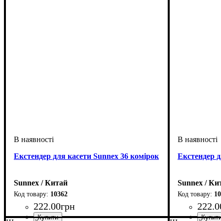
Екстендер для касети Sunnex 36 комірок
Екстендер д
Sunnex / Китай
Sunnex / Ки
10362
10
222
.
00
грн
222
.
0