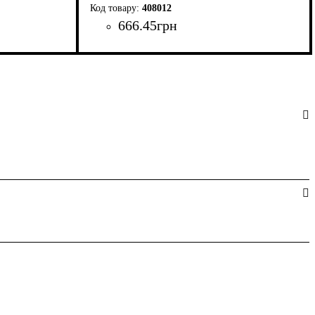
408012
666
.
45
грн