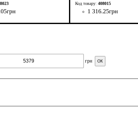
8023
408015
.
05
грн
1 316
.
25
грн
грн
ОК