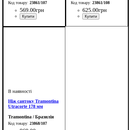
23861/107
23861/108
569
.
00
грн
625
.
00
грн
Ніж сантоку Tramontina
Utracorte 178 мм
Tramontina / Бразилія
23868/107