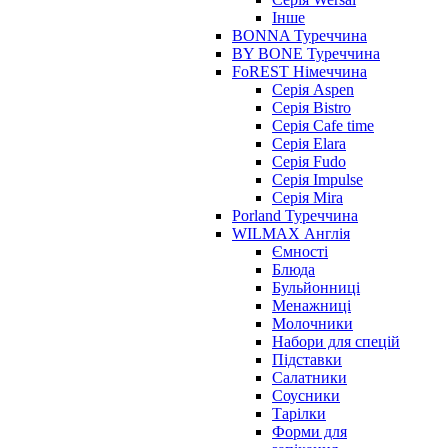
Інше
BONNA Туреччина
BY BONE Туреччина
FoREST Німеччина
Серія Aspen
Серія Bistro
Серія Cafe time
Серія Elara
Серія Fudo
Серія Impulse
Серія Mira
Porland Туреччина
WILMAX Англія
Ємності
Блюда
Бульйонниці
Менажниці
Молочники
Набори для спецій
Підставки
Салатники
Соусники
Тарілки
Форми для