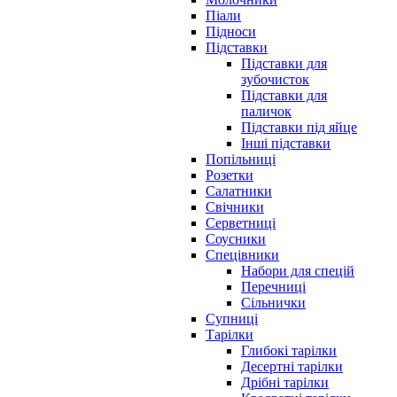
Піали
Підноси
Підставки
Підставки для
зубочисток
Підставки для
паличок
Підставки під яйце
Інші підставки
Попільниці
Розетки
Салатники
Свічники
Серветниці
Соусники
Спецівники
Набори для спецій
Перечниці
Сільнички
Супниці
Тарілки
Глибокі тарілки
Десертні тарілки
Дрібні тарілки