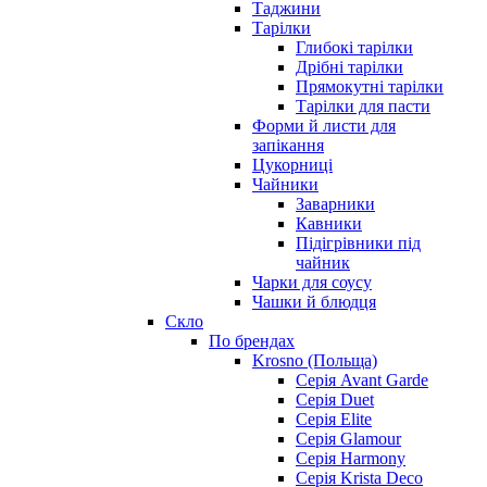
Таджини
Тарілки
Глибокі тарілки
Дрібні тарілки
Прямокутні тарілки
Тарілки для пасти
Форми й листи для
запікання
Цукорниці
Чайники
Заварники
Кавники
Підігрівники під
чайник
Чарки для соусу
Чашки й блюдця
Скло
По брендах
Krosno (Польща)
Серія Avant Garde
Серія Duet
Серія Elite
Серія Glamour
Серія Harmony
Серія Krista Deco