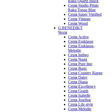
Raku Quartz Black
Серія Studio Prints
Raku Topaz Blue
Серія Super Vitrified
Серія Vintage
Серія Wood
G.BENEDIKT
Чехія
Cерія Active
Cерія Essklasse
Cерія Essklasse-
Melodie
Cерія Indigo
Cерія Nami
Cерія Pure line
Серія Basic
Серія Country Range
Серія Daisy
Серія Diana
Серія Excellency
Серія Granit
Серія Isabelle
Серія Josefine
Серія Life style
Серія Melodie