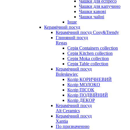
Чашки для еспресо
Чашки для капучино
Чашки кавові
Чашки чайні
Інше
Керамічний посуд
Керамічний посуд Cosy&Trendy
Глиняний посуд
Regas
Серія Containers collection
Серія Kitchen collection
Серія Moka collection
Серія Table collection
Керамічний посуд
Bolesławiec
Колір КОРИЧНЕВИЙ
Колір МОЛОКО
Колір ПІСОК
Колір ПОДВІЙНИЙ
Колір ДЕКОР
Керамічний посуд
Alt Ceramics
Керамічний посуд
Xantia
По призначенню