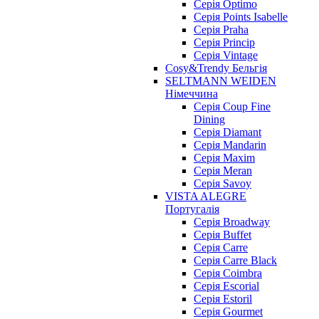
Серія Optimo
Серія Points Isabelle
Серія Praha
Серія Princip
Серія Vintage
Cosy&Trendy Бельгія
SELTMANN WEIDEN
Німеччина
Cерія Coup Fine
Dining
Cерія Diamant
Cерія Mandarin
Cерія Maxim
Серія Meran
Серія Savoy
VISTA ALEGRE
Португалія
Серія Broadway
Серія Buffet
Серія Carre
Серія Carre Black
Серія Coimbra
Серія Escorial
Серія Estoril
Серія Gourmet