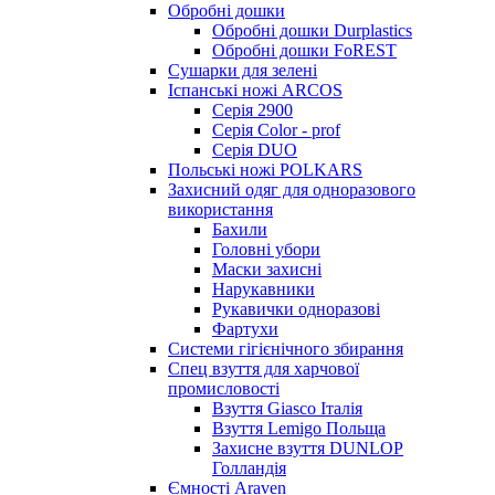
Обробні дошки
Обробні дошки Durplastics
Обробні дошки FoREST
Сушарки для зелені
Іспанські ножі ARCOS
Серія 2900
Серія Color - prof
Серія DUO
Польські ножі POLKARS
Захисний одяг для одноразового
використання
Бахили
Головні убори
Маски захисні
Нарукавники
Рукавички одноразові
Фартухи
Системи гігієнічного збирання
Спец взуття для харчової
промисловості
Взуття Giasco Італія
Взуття Lemigo Польща
Захисне взуття DUNLOP
Голландія
Ємності Araven