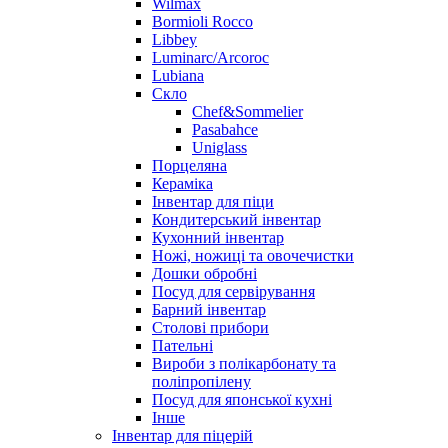
Wilmax
Bormioli Rocco
Libbey
Luminarc/Arcoroc
Lubiana
Скло
Chef&Sommelier
Pasabahce
Uniglass
Порцеляна
Кераміка
Інвентар для піци
Кондитерський інвентар
Кухонний інвентар
Ножі, ножиці та овочечистки
Дошки обробні
Посуд для сервірування
Барний інвентар
Столові прибори
Пательні
Вироби з полікарбонату та
поліпропілену
Посуд для японської кухні
Інше
Інвентар для піцерій