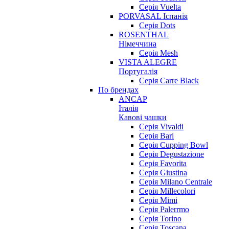
Серія Vuelta
PORVASAL Іспанія
Серія Dots
ROSENTHAL
Німеччина
Серія Mesh
VISTA ALEGRE
Португалія
Серія Carre Black
По брендах
ANCAP
Італія
Кавові чашки
Cерія Vivaldi
Серія Bari
Серія Cupping Bowl
Серія Degustazione
Серія Favorita
Серія Giustina
Серія Milano Centrale
Серія Millecolori
Серія Mimi
Серія Palerrmo
Серія Torino
Серія Toscana