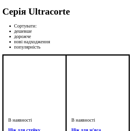
Серія Ultracorte
Сортувати:
дешевше
дорожче
нові надходження
популярність
Ніж для стейку
Ніж для м'яса