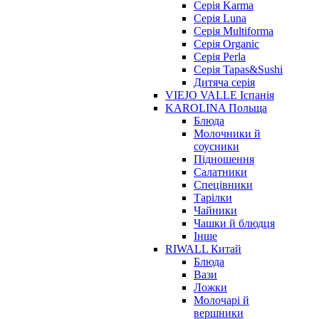
Серія Karma
Серія Luna
Серія Multiforma
Серія Organic
Серія Perla
Серія Tapas&Sushi
Дитяча серія
VIEJO VALLE Іспанія
KAROLINA Польща
Блюда
Молочники й
соусники
Підношення
Салатники
Спецівники
Тарілки
Чайники
Чашки й блюдця
Інше
RIWALL Китай
Блюда
Вази
Ложки
Молочарі й
вершники