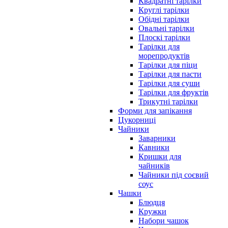
Квадратні тарілки
Круглі тарілки
Обідні тарілки
Овальні тарілки
Плоскі тарілки
Тарілки для
морепродуктів
Тарілки для піци
Тарілки для пасти
Тарілки для суши
Тарілки для фруктів
Трикутні тарілки
Форми для запікання
Цукорниці
Чайники
Заварники
Кавники
Кришки для
чайників
Чайники під соєвий
соус
Чашки
Блюдця
Кружки
Набори чашок