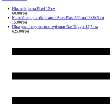
Ніж офіціанта Pixel 12 см
60
.
00
грн
Контейнер для зберігання Stars Plast 300 мл 11х8х5 см
15
.
00
грн
Піка для льоду чотири зубчики Bar Trigger 17,5 см
625
.
00
грн