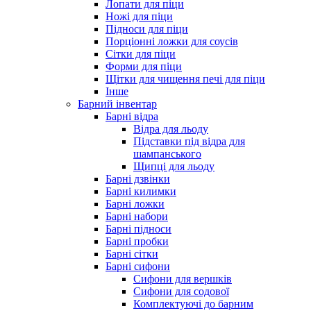
Лопати для піци
Ножі для піци
Підноси для піци
Порціонні ложки для соусів
Сітки для піци
Форми для піци
Щітки для чищення печі для піци
Інше
Барний інвентар
Барні відра
Відра для льоду
Підставки під відра для
шампанського
Щипці для льоду
Барні дзвінки
Барні килимки
Барні ложки
Барні набори
Барні підноси
Барні пробки
Барні сітки
Барні сифони
Сифони для вершків
Сифони для содової
Комплектуючі до барним