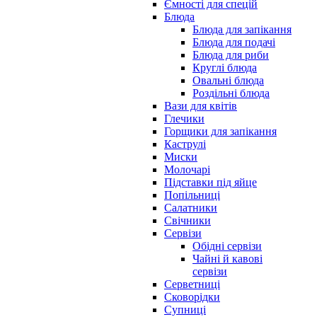
Ємності для спецій
Блюда
Блюда для запікання
Блюда для подачі
Блюда для риби
Круглі блюда
Овальні блюда
Роздільні блюда
Вази для квітів
Глечики
Горщики для запікання
Каструлі
Миски
Молочарі
Підставки під яйце
Попільниці
Салатники
Свічники
Сервізи
Обідні сервізи
Чайні й кавові
сервізи
Серветниці
Сковорідки
Супниці