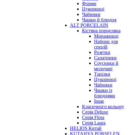
Форми
Цукорниці
Чайники
Чашки й блюдця
ALT PORCELAIN
Кістяна порцеляна
Минажниці
Набори для
спецій
Розетки
Салатники
Соусники й
молочарі
Тарілки
Цукорниці
Чайники
Чашки із
блюдцями
Інше
Класичного кольору
Серія Deluxe
Серія Flora
Серія Laura
HELIOS Китай
KUTAHYA PORSELEN