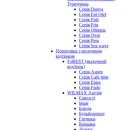
Туреччина
Серія Dunya
Серія Ent Otel
Серія Fish
Серія Frig
Серія Olimpia
Серія Oval
Серія Pera
Серія Sea wave
Порцеляна з молочним
відтінком
FoREST (молочний
відтінок)
Серія Aspen
Серія Cafe time
Серія Elara
Серія Fudo
WILMAX Англія
Ємності
Інше
Блюда
Бульйонниці
Глечики
Кришки
Ложки