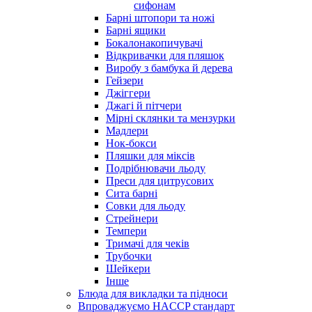
сифонам
Барні штопори та ножі
Барні ящики
Бокалонакопичувачі
Відкривачки для пляшок
Виробу з бамбука й дерева
Гейзери
Джіггери
Джагі й пітчери
Мірні склянки та мензурки
Мадлери
Нок-бокси
Пляшки для міксів
Подрібнювачи льоду
Преси для цитрусових
Сита барні
Совки для льоду
Стрейнери
Темпери
Тримачі для чеків
Трубочки
Шейкери
Інше
Блюда для викладки та підноси
Впроваджуємо HACCP стандарт