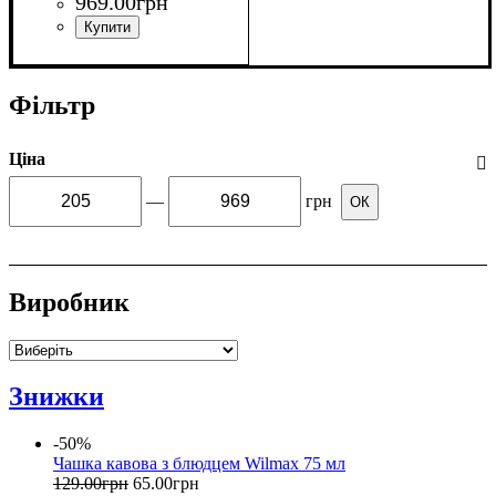
969
.
00
грн
Фільтр
Ціна
—
грн
ОК
Виробник
Знижки
-50%
Чашка кавова з блюдцем Wilmax 75 мл
129
.
00
грн
65
.
00
грн