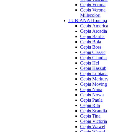
Серія Verona
Серія Verona
Millecolori
LUBIANA Польща
Серія America
Серія Arcadia
Серія Barilla
Серія Bola
Серія Boss
Серія Classic
Серія Claudia
Серія Hel
Серія Kaszub
Серія Lubiana
Серія Merkury
Серія Moving
Серія Nana
Серія Nowa
Серія Paula
Серія Rita
Серія Scandia
Серія Tina
Серія Victoria
Серія Wawel
Серія Wersal