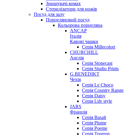
Знищувачі комах
Стерилізатори для ножів
Посуд для залу
Порцеляновий посуд
Кольорова порцеляна
ANCAP
Італія
Кавові чашки
Серія Millecolori
CHURCHILL
Англія
Серія Stonecast
Серія Studio Prints
G.BENEDIKT
Чехія
Cерія Le Choco
Серія Country Range
Серія Daisy
Серія Life style
JARS
Франція
Серія Basalt
Серія Plume
Серія Poeme
Серія Tourron