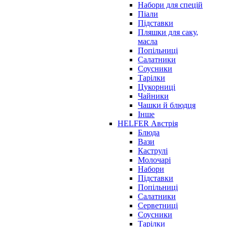
Набори для спецій
Піали
Підставки
Пляшки для саку,
масла
Попільниці
Салатники
Соусники
Тарілки
Цукорниці
Чайники
Чашки й блюдця
Інше
HELFER Австрія
Блюда
Вази
Каструлі
Молочарі
Набори
Підставки
Попільниці
Салатники
Серветниці
Соусники
Тарілки