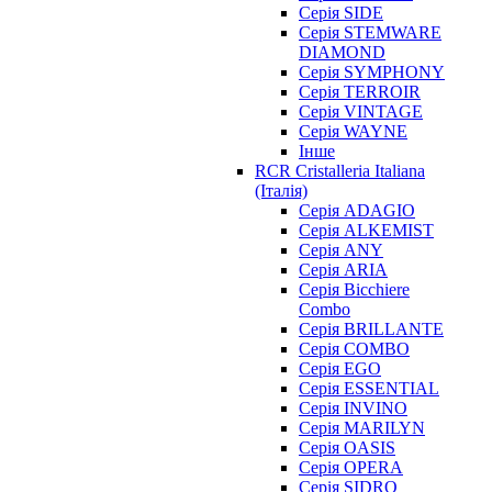
Серія SIDE
Серія STEMWARE
DIAMOND
Серія SYMPHONY
Серія TERROIR
Серія VINTAGE
Серія WAYNE
Інше
RCR Cristalleria Italiana
(Італія)
Серія ADAGIO
Серія ALKEMIST
Серія ANY
Серія ARIA
Серія Bicchiere
Combo
Серія BRILLANTE
Серія COMBO
Серія EGO
Серія ESSENTIAL
Серія INVINO
Серія MARILYN
Серія OASIS
Серія OPERA
Серія SIDRO