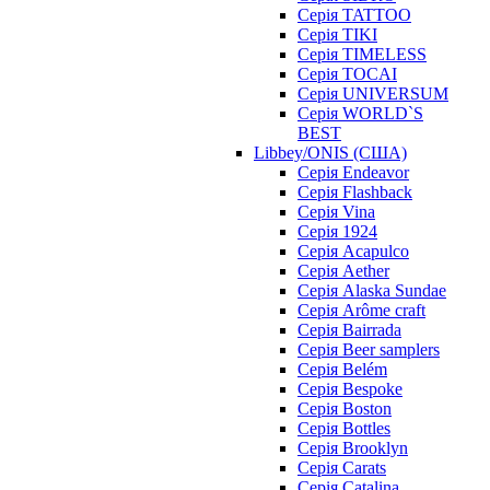
Серія TATTOO
Серія TIKI
Серія TIMELESS
Серія TOCAI
Серія UNIVERSUM
Серія WORLD`S
BEST
Libbey/ONIS (США)
Cерія Endeavor
Cерія Flashback
Cерія Vina
Серія 1924
Серія Acapulco
Серія Aether
Серія Alaska Sundae
Серія Arôme craft
Серія Bairrada
Серія Beer samplers
Серія Belém
Серія Bespoke
Серія Boston
Серія Bottles
Серія Brooklyn
Серія Carats
Серія Catalina