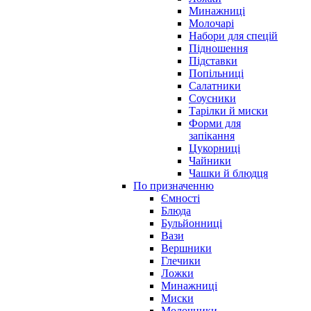
Минажниці
Молочарі
Набори для спецій
Підношення
Підставки
Попільниці
Салатники
Соусники
Тарілки й миски
Форми для
запікання
Цукорниці
Чайники
Чашки й блюдця
По призначенню
Ємності
Блюда
Бульйонниці
Вази
Вершники
Глечики
Ложки
Минажниці
Миски
Молочники