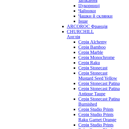
запікання
Цукорниці
Чайники
Чашки й склянки
Інше
ARCOROC Франція
CHURCHILL
Англія
Серія Alchemy
Серія Bamboo
Серія Marble
Серія Monochrome
Серія Raku
Серія Stonecast
Серія Stonecast
Mustard Seed Yellow
Серія Stonecast Patina
Серія Stonecast Patina
Antique Taupe
Серія Stonecast Patina
Burnished
Серія Studio Prints
Серія Studio Prints
Raku Garnet Orange
Серія Studio Prints