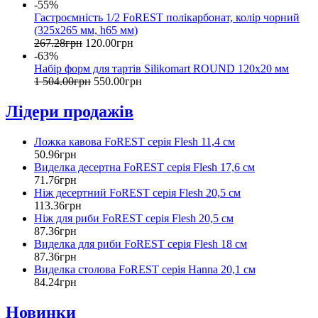
-55%
Гастроємність 1/2 FoREST полікарбонат, колір чорний
(325x265 мм, h65 мм)
267
.
28
грн
120
.
00
грн
-63%
Набір форм для тартів Silikomart ROUND 120х20 мм
1 504
.
00
грн
550
.
00
грн
Лідери продажів
Ложка кавова FoREST серія Flesh 11,4 см
50
.
96
грн
Виделка десертна FoREST серія Flesh 17,6 см
71
.
76
грн
Ніж десертний FoREST серія Flesh 20,5 см
113
.
36
грн
Ніж для риби FoREST серія Flesh 20,5 см
87
.
36
грн
Виделка для риби FoREST серія Flesh 18 см
87
.
36
грн
Виделка столова FoREST серія Hanna 20,1 см
84
.
24
грн
Новинки