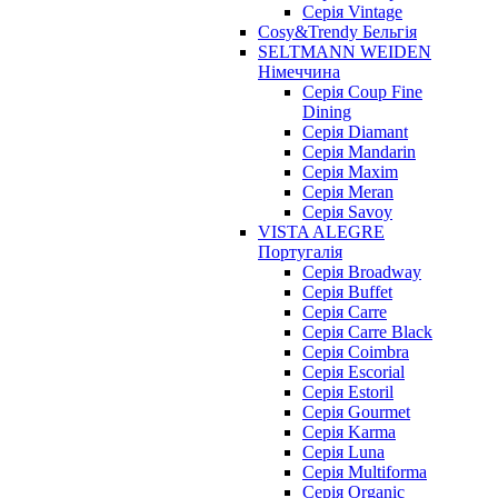
Серія Vintage
Cosy&Trendy Бельгія
SELTMANN WEIDEN
Німеччина
Cерія Coup Fine
Dining
Cерія Diamant
Cерія Mandarin
Cерія Maxim
Серія Meran
Серія Savoy
VISTA ALEGRE
Португалія
Серія Broadway
Серія Buffet
Серія Carre
Серія Carre Black
Серія Coimbra
Серія Escorial
Серія Estoril
Серія Gourmet
Серія Karma
Серія Luna
Серія Multiforma
Серія Organic