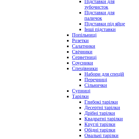
Підставки для
зубочисток
Підставки для
паличок
Підставки під яйце
Інші підставки
Попільниці
Розетки
Салатники
Свічники
Серветниці
Соусники
Спецівники
Набори для спецій
Перечниці
Сільнички
Супниці
Тарілки
Глибокі тарілки
Десертні тарілки
Дрібні тарілки
Квадратні тарілки
Круглі тарілки
Обідні тарілки
Овальні тарілки