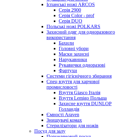
Іспанські ножі ARCOS
Серія 2900
Серія Color - prof
Серія DUO
Польські ножі POLKARS
Захисний одяг для одноразового
використання
Бахили
Головні убори
Маски захисні
Нарукавники
Рукавички одноразові
Фартухи
Системи гігієнічного збирання
Спец взуття для харчової
промисловості
Взуття Giasco Італія
Взуття Lemigo Польща
Захисне взуття DUNLOP
Голландія
Ємності Araven
Знищувачі комах
Стерилізатори для ножів
Посуд для залу
Порцеляновий посуд