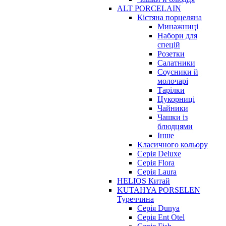
ALT PORCELAIN
Кістяна порцеляна
Минажниці
Набори для
спецій
Розетки
Салатники
Соусники й
молочарі
Тарілки
Цукорниці
Чайники
Чашки із
блюдцями
Інше
Класичного кольору
Серія Deluxe
Серія Flora
Серія Laura
HELIOS Китай
KUTAHYA PORSELEN
Туреччина
Серія Dunya
Серія Ent Otel