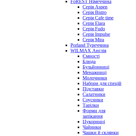
FoREST Німеччина
Серія Aspen
Серія Bistro
Серія Cafe time
Серія Elara
Серія Fudo
Серія Impulse
Серія Mira
Porland Туреччина
WILMAX Англія
Ємності
Блюда
Бульйонниці
Менажниці
Молочники
Набори для спецій
Підставки
Салатники
Соусники
Тарілки
Форми для
запікання
Цукорниці
Чайники
Чашки й склянки