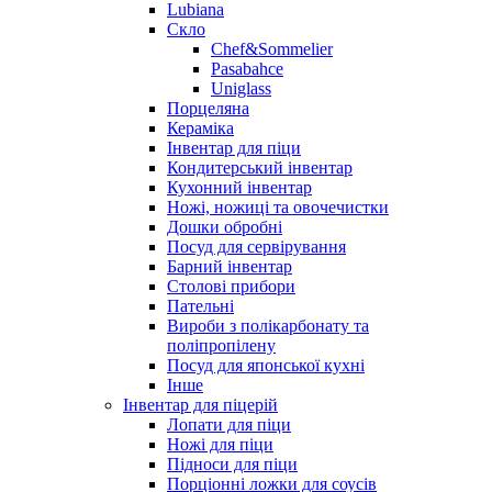
Lubiana
Скло
Chef&Sommelier
Pasabahce
Uniglass
Порцеляна
Кераміка
Інвентар для піци
Кондитерський інвентар
Кухонний інвентар
Ножі, ножиці та овочечистки
Дошки обробні
Посуд для сервірування
Барний інвентар
Столові прибори
Пательні
Вироби з полікарбонату та
поліпропілену
Посуд для японської кухні
Інше
Інвентар для піцерій
Лопати для піци
Ножі для піци
Підноси для піци
Порціонні ложки для соусів