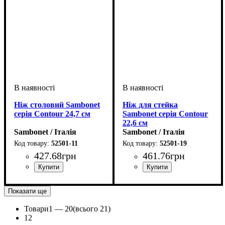
Ніж столовий Sambonet
Ніж для стейка
серія Contour 24,7 см
Sambonet серія Contour
22,6 см
Sambonet / Італія
Sambonet / Італія
52501-11
52501-19
427
.
68
грн
461
.
76
грн
Показати ще
Товари
1 —
20
(всього 21)
1
2