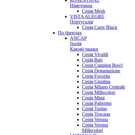
ROSENTHAL
Німеччина
Серія Mesh
VISTA ALEGRE
Португалія
Серія Carre Black
По брендах
ANCAP
Італія
Кавові чашки
Cерія Vivaldi
Серія Bari
Серія Cupping Bowl
Серія Degustazione
Серія Favorita
Серія Giustina
Серія Milano Centrale
Серія Millecolori
Серія Mimi
Серія Palerrmo
Серія Torino
Серія Toscana
Серія Verona
Серія Verona
Millecolori