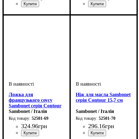
Ложка для
Ніж для масла Sambonet
французького соусу
серія Contour 15,7 см
Sambonet серія Contour
18,1 см
Sambonet / Італія
Sambonet / Італія
52501-69
52501-70
324
.
96
грн
296
.
16
грн