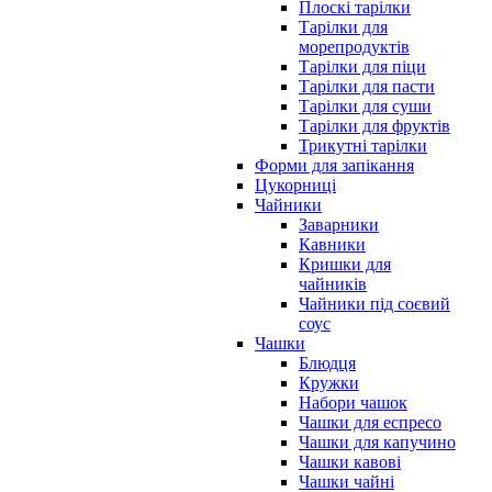
Плоскі тарілки
Тарілки для
морепродуктів
Тарілки для піци
Тарілки для пасти
Тарілки для суши
Тарілки для фруктів
Трикутні тарілки
Форми для запікання
Цукорниці
Чайники
Заварники
Кавники
Кришки для
чайників
Чайники під соєвий
соус
Чашки
Блюдця
Кружки
Набори чашок
Чашки для еспресо
Чашки для капучино
Чашки кавові
Чашки чайні