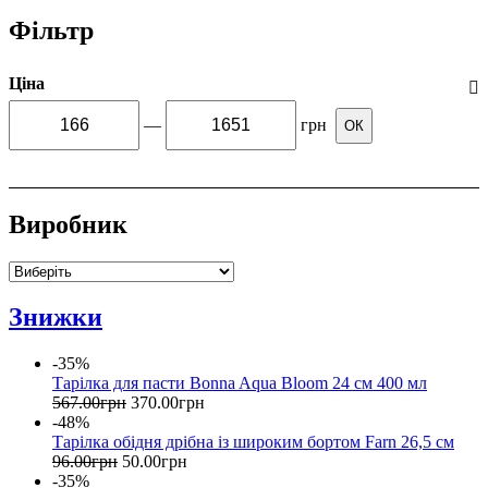
Фільтр
Ціна
—
грн
ОК
Виробник
Знижки
-35%
Тарілка для пасти Bonna Aqua Bloom 24 см 400 мл
567
.
00
грн
370
.
00
грн
-48%
Тарілка обідня дрібна із широким бортом Farn 26,5 см
96
.
00
грн
50
.
00
грн
-35%