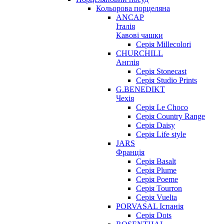
Кольорова порцеляна
ANCAP
Італія
Кавові чашки
Серія Millecolori
CHURCHILL
Англія
Серія Stonecast
Серія Studio Prints
G.BENEDIKT
Чехія
Cерія Le Choco
Серія Country Range
Серія Daisy
Серія Life style
JARS
Франція
Серія Basalt
Серія Plume
Серія Poeme
Серія Tourron
Серія Vuelta
PORVASAL Іспанія
Серія Dots