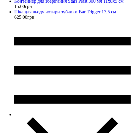
Контейнер для зберігання Stars Plast 300 мл 11х8х5 см
15
.
00
грн
Піка для льоду чотири зубчики Bar Trigger 17,5 см
625
.
00
грн