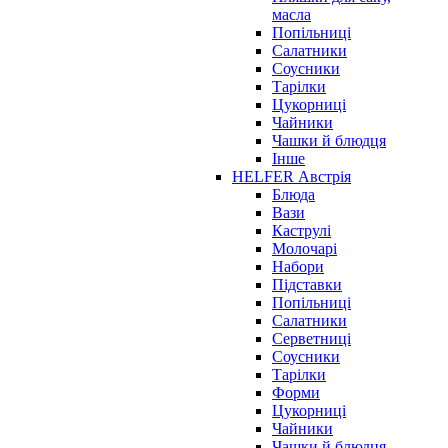
масла
Попільниці
Салатники
Соусники
Тарілки
Цукорниці
Чайники
Чашки й блюдця
Інше
HELFER Австрія
Блюда
Вази
Каструлі
Молочарі
Набори
Підставки
Попільниці
Салатники
Серветниці
Соусники
Тарілки
Форми
Цукорниці
Чайники
Чашки й блюдця