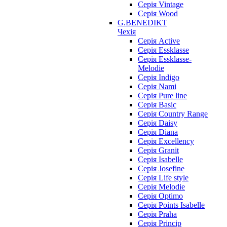
Серія Vintage
Серія Wood
G.BENEDIKT
Чехія
Cерія Active
Cерія Essklasse
Cерія Essklasse-
Melodie
Cерія Indigo
Cерія Nami
Cерія Pure line
Серія Basic
Серія Country Range
Серія Daisy
Серія Diana
Серія Excellency
Серія Granit
Серія Isabelle
Серія Josefine
Серія Life style
Серія Melodie
Серія Optimo
Серія Points Isabelle
Серія Praha
Серія Princip