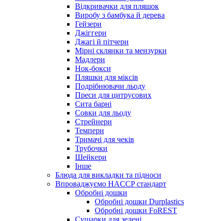
Відкривачки для пляшок
Виробу з бамбука й дерева
Гейзери
Джіггери
Джагі й пітчери
Мірні склянки та мензурки
Мадлери
Нок-бокси
Пляшки для міксів
Подрібнювачи льоду
Преси для цитрусових
Сита барні
Совки для льоду
Стрейнери
Темпери
Тримачі для чеків
Трубочки
Шейкери
Інше
Блюда для викладки та підноси
Впроваджуємо HACCP стандарт
Обробні дошки
Обробні дошки Durplastics
Обробні дошки FoREST
Сушарки для зелені