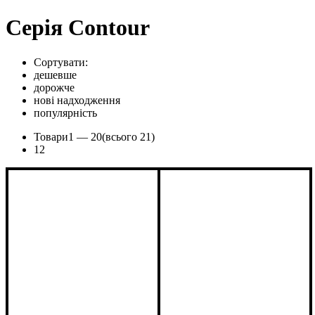
Cерія Contour
Сортувати:
дешевше
дорожче
нові надходження
популярність
Товари
1 —
20
(всього 21)
1
2