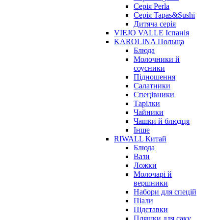
Серія Perla
Серія Tapas&Sushi
Дитяча серія
VIEJO VALLE Іспанія
KAROLINA Польща
Блюда
Молочники й
соусники
Підношення
Салатники
Спецівники
Тарілки
Чайники
Чашки й блюдця
Інше
RIWALL Китай
Блюда
Вази
Ложки
Молочарі й
вершники
Набори для спецій
Піали
Підставки
Пляшки для саку,