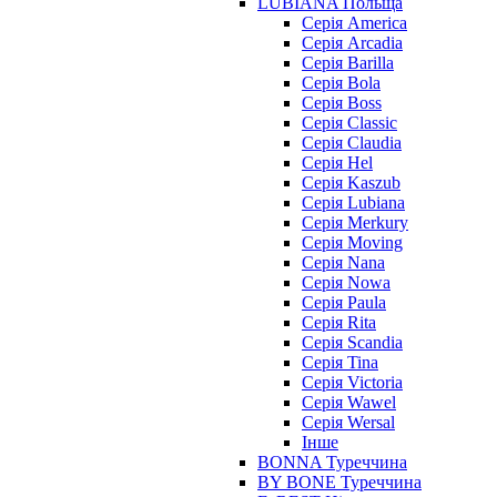
LUBIANA Польща
Серія America
Серія Arcadia
Серія Barilla
Серія Bola
Серія Boss
Серія Classic
Серія Claudia
Серія Hel
Серія Kaszub
Серія Lubiana
Серія Merkury
Серія Moving
Серія Nana
Серія Nowa
Серія Paula
Серія Rita
Серія Scandia
Серія Tina
Серія Victoria
Серія Wawel
Серія Wersal
Інше
BONNA Туреччина
BY BONE Туреччина