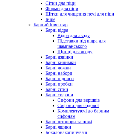
Сітки для піци
Форми для піци
Щітки для чищення печі для піци
Інше
Барний інвентар
Барні відра
Відра для льоду
Підставки під відра для
шампанського
Щипці для льоду
Барні дзвінки
Барні килимки
Барні ложки
Барні набори
Барні підноси
Барні пробки
Барні сітки
Барні сифони
Сифони для вершків
Сифони для содової
Комплектуючі до барним
сифонам
Барні штопори та ножі
Барні ящики
Бокалонакопичувачі