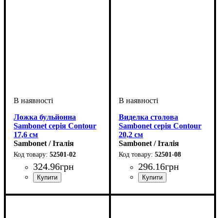
Ложка бульйонна
Виделка столова
Sambonet серія Contour
Sambonet серія Contour
17,6 см
20,2 см
Sambonet / Італія
Sambonet / Італія
52501-02
52501-08
324
.
96
грн
296
.
16
грн