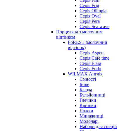
Серія Fish
Серія Frig
Серія Olimpia
Серія Oval
Серія Pera
Серія Sea wave
Порцеляна з молочним
відтінком
FoREST (молочний
відтінок)
Серія Aspen
Серія Cafe time
Серія Elara
Серія Fudo
WILMAX Англія
Ємності
Інше
Блюда
Бульйонниці
Глечики
Кришки
Ложки
Минажниці
Молочарі
Набори для спецій