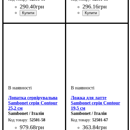
290
.
40
грн
296
.
16
грн
Лопатка сервірувальна
Ложка для латте
Sambonet серія Contour
Sambonet серія Contour
25,2 см
19,5 см
Sambonet / Італія
Sambonet / Італія
52501-58
52501-67
979
.
68
грн
363
.
84
грн