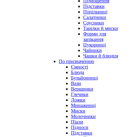
Підношення
Підставки
Попільниці
Салатники
Соусники
Тарілки й миски
Форми для
запікання
Цукорниці
Чайники
Чашки й блюдця
По призначенню
Ємності
Блюда
Бульйонниці
Вази
Вершники
Глечики
Ложки
Минажниці
Миски
Молочники
Піали
Підноси
Підставки