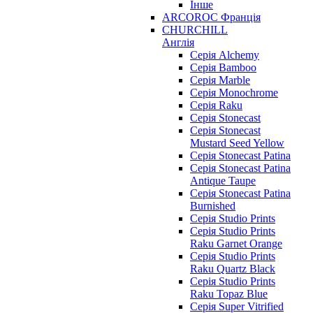
Інше
ARCOROC Франція
CHURCHILL
Англія
Серія Alchemy
Серія Bamboo
Серія Marble
Серія Monochrome
Серія Raku
Серія Stonecast
Серія Stonecast
Mustard Seed Yellow
Серія Stonecast Patina
Серія Stonecast Patina
Antique Taupe
Серія Stonecast Patina
Burnished
Серія Studio Prints
Серія Studio Prints
Raku Garnet Orange
Серія Studio Prints
Raku Quartz Black
Серія Studio Prints
Raku Topaz Blue
Серія Super Vitrified