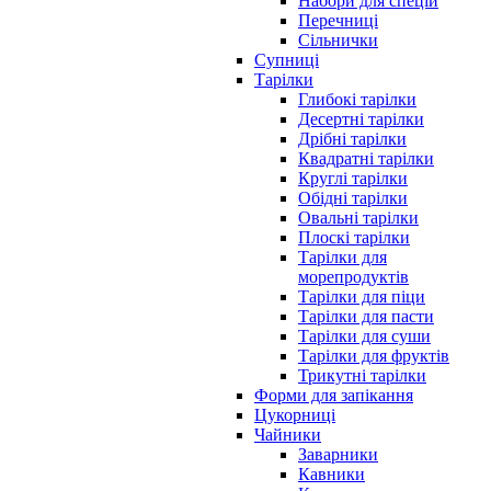
Набори для спецій
Перечниці
Сільнички
Супниці
Тарілки
Глибокі тарілки
Десертні тарілки
Дрібні тарілки
Квадратні тарілки
Круглі тарілки
Обідні тарілки
Овальні тарілки
Плоскі тарілки
Тарілки для
морепродуктів
Тарілки для піци
Тарілки для пасти
Тарілки для суши
Тарілки для фруктів
Трикутні тарілки
Форми для запікання
Цукорниці
Чайники
Заварники
Кавники