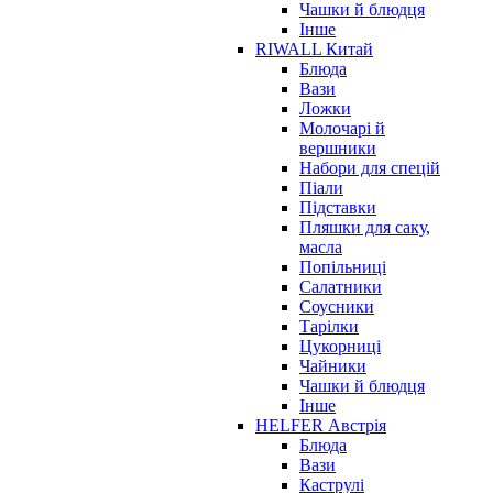
Чашки й блюдця
Інше
RIWALL Китай
Блюда
Вази
Ложки
Молочарі й
вершники
Набори для спецій
Піали
Підставки
Пляшки для саку,
масла
Попільниці
Салатники
Соусники
Тарілки
Цукорниці
Чайники
Чашки й блюдця
Інше
HELFER Австрія
Блюда
Вази
Каструлі