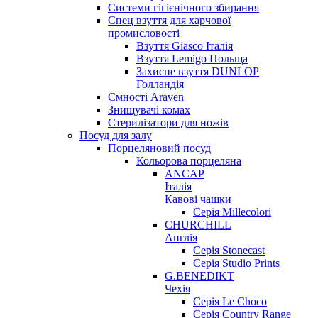
Системи гігієнічного збирання
Спец взуття для харчової
промисловості
Взуття Giasco Італія
Взуття Lemigo Польща
Захисне взуття DUNLOP
Голландія
Ємності Araven
Знищувачі комах
Стерилізатори для ножів
Посуд для залу
Порцеляновий посуд
Кольорова порцеляна
ANCAP
Італія
Кавові чашки
Серія Millecolori
CHURCHILL
Англія
Серія Stonecast
Серія Studio Prints
G.BENEDIKT
Чехія
Cерія Le Choco
Серія Country Range