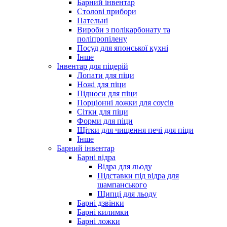
Барний інвентар
Столові прибори
Пательні
Вироби з полікарбонату та
поліпропілену
Посуд для японської кухні
Інше
Інвентар для піцерій
Лопати для піци
Ножі для піци
Підноси для піци
Порціонні ложки для соусів
Сітки для піци
Форми для піци
Щітки для чищення печі для піци
Інше
Барний інвентар
Барні відра
Відра для льоду
Підставки під відра для
шампанського
Щипці для льоду
Барні дзвінки
Барні килимки
Барні ложки