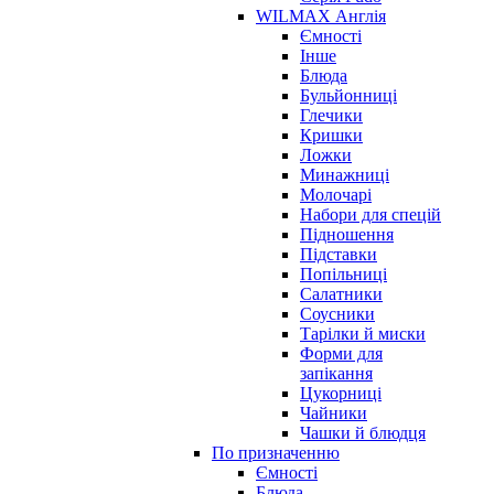
WILMAX Англія
Ємності
Інше
Блюда
Бульйонниці
Глечики
Кришки
Ложки
Минажниці
Молочарі
Набори для спецій
Підношення
Підставки
Попільниці
Салатники
Соусники
Тарілки й миски
Форми для
запікання
Цукорниці
Чайники
Чашки й блюдця
По призначенню
Ємності
Блюда