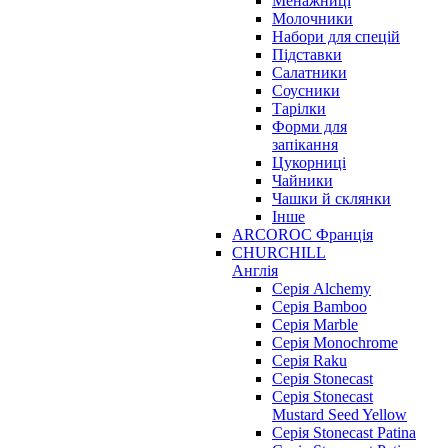
Менажниці
Молочники
Набори для спецій
Підставки
Салатники
Соусники
Тарілки
Форми для
запікання
Цукорниці
Чайники
Чашки й склянки
Інше
ARCOROC Франція
CHURCHILL
Англія
Серія Alchemy
Серія Bamboo
Серія Marble
Серія Monochrome
Серія Raku
Серія Stonecast
Серія Stonecast
Mustard Seed Yellow
Серія Stonecast Patina