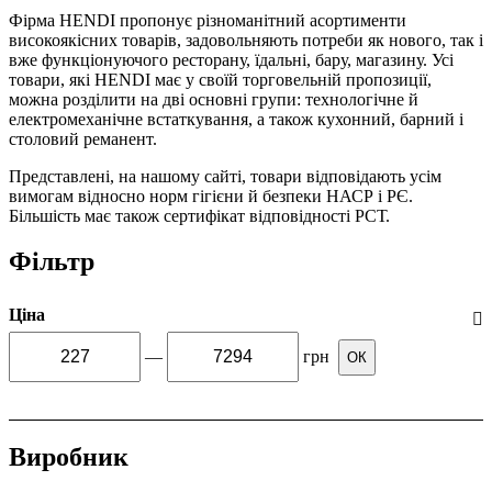
Фірма HENDI пропонує різноманітний асортименти
високоякісних товарів, задовольняють потреби як нового, так і
вже функціонуючого ресторану, їдальні, бару, магазину. Усі
товари, які HENDI має у своїй торговельній пропозиції,
можна розділити на дві основні групи: технологічне й
електромеханічне встаткування, а також кухонний, барний і
столовий реманент.
Представлені, на нашому сайті, товари відповідають усім
вимогам відносно норм гігієни й безпеки НАСР і РЄ.
Більшість має також сертифікат відповідності РСТ.
Фільтр
Ціна
—
грн
ОК
Виробник