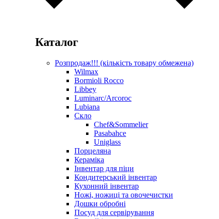
Каталог
Розпродаж!!! (кількість товару обмежена)
Wilmax
Bormioli Rocco
Libbey
Luminarc/Arcoroc
Lubiana
Скло
Chef&Sommelier
Pasabahce
Uniglass
Порцеляна
Кераміка
Інвентар для піци
Кондитерський інвентар
Кухонний інвентар
Ножі, ножиці та овочечистки
Дошки обробні
Посуд для сервірування