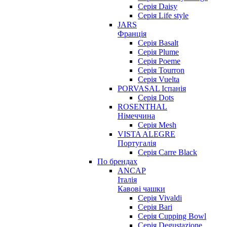
Серія Daisy
Серія Life style
JARS
Франція
Серія Basalt
Серія Plume
Серія Poeme
Серія Tourron
Серія Vuelta
PORVASAL Іспанія
Серія Dots
ROSENTHAL
Німеччина
Серія Mesh
VISTA ALEGRE
Португалія
Серія Carre Black
По брендах
ANCAP
Італія
Кавові чашки
Cерія Vivaldi
Серія Bari
Серія Cupping Bowl
Серія Degustazione