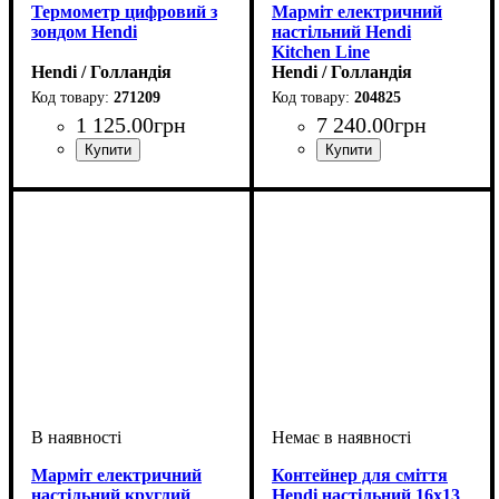
Термометр цифровий з
Марміт електричний
зондом Hendi
настільний Hendi
Kitchen Line
Hendi / Голландія
Hendi / Голландія
271209
204825
1 125
.
00
грн
7 240
.
00
грн
Марміт електричний
Контейнер для сміття
настільний круглий
Hendi настільний 16х13