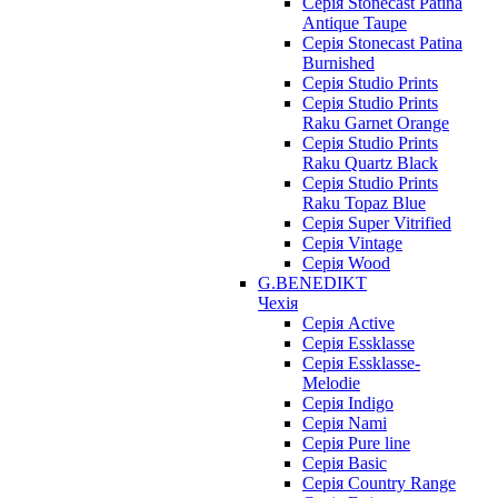
Серія Stonecast Patina
Antique Taupe
Серія Stonecast Patina
Burnished
Серія Studio Prints
Серія Studio Prints
Raku Garnet Orange
Серія Studio Prints
Raku Quartz Black
Серія Studio Prints
Raku Topaz Blue
Серія Super Vitrified
Серія Vintage
Серія Wood
G.BENEDIKT
Чехія
Cерія Active
Cерія Essklasse
Cерія Essklasse-
Melodie
Cерія Indigo
Cерія Nami
Cерія Pure line
Серія Basic
Серія Country Range