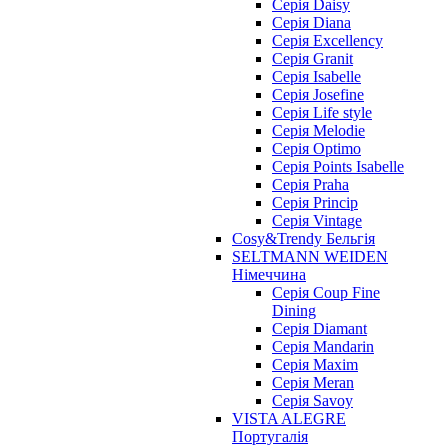
Серія Daisy
Серія Diana
Серія Excellency
Серія Granit
Серія Isabelle
Серія Josefine
Серія Life style
Серія Melodie
Серія Optimo
Серія Points Isabelle
Серія Praha
Серія Princip
Серія Vintage
Cosy&Trendy Бельгія
SELTMANN WEIDEN
Німеччина
Cерія Coup Fine
Dining
Cерія Diamant
Cерія Mandarin
Cерія Maxim
Серія Meran
Серія Savoy
VISTA ALEGRE
Португалія