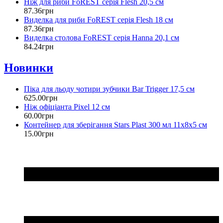
Ніж для риби FoREST серія Flesh 20,5 см
87
.
36
грн
Виделка для риби FoREST серія Flesh 18 см
87
.
36
грн
Виделка столова FoREST серія Hanna 20,1 см
84
.
24
грн
Новинки
Піка для льоду чотири зубчики Bar Trigger 17,5 см
625
.
00
грн
Ніж офіціанта Pixel 12 см
60
.
00
грн
Контейнер для зберігання Stars Plast 300 мл 11х8х5 см
15
.
00
грн