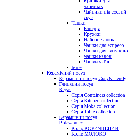
Кришки для
чайників
Чайники під соєвий
соус
Чашки
Блюдця
Кружки
Набори чашок
Чашки для еспресо
Чашки для капучино
Чашки кавові
Чашки чайні
Інше
Керамічний посуд
Керамічний посуд Cosy&Trendy
Глиняний посуд
Regas
Серія Containers collection
Серія Kitchen collection
Серія Moka collection
Серія Table collection
Керамічний посуд
Bolesławiec
Колір КОРИЧНЕВИЙ
Колір МОЛОКО