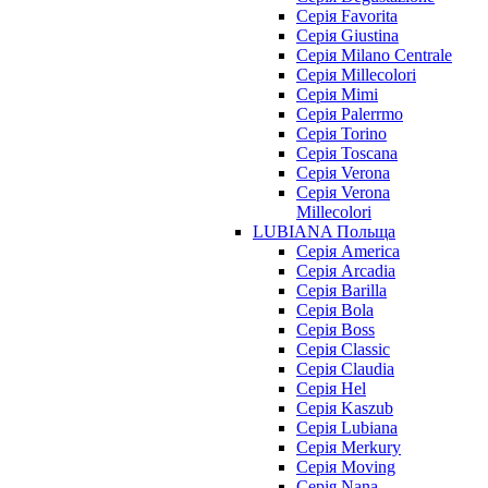
Серія Favorita
Серія Giustina
Серія Milano Centrale
Серія Millecolori
Серія Mimi
Серія Palerrmo
Серія Torino
Серія Toscana
Серія Verona
Серія Verona
Millecolori
LUBIANA Польща
Серія America
Серія Arcadia
Серія Barilla
Серія Bola
Серія Boss
Серія Classic
Серія Claudia
Серія Hel
Серія Kaszub
Серія Lubiana
Серія Merkury
Серія Moving
Серія Nana