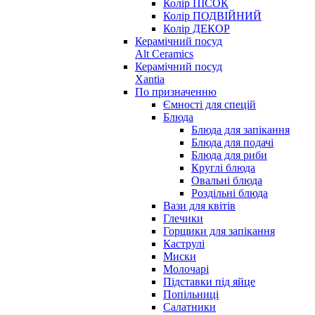
Колір ПІСОК
Колір ПОДВІЙНИЙ
Колір ДЕКОР
Керамічний посуд
Alt Ceramics
Керамічний посуд
Xantia
По призначенню
Ємності для спецій
Блюда
Блюда для запікання
Блюда для подачі
Блюда для риби
Круглі блюда
Овальні блюда
Роздільні блюда
Вази для квітів
Глечики
Горщики для запікання
Каструлі
Миски
Молочарі
Підставки під яйце
Попільниці
Салатники