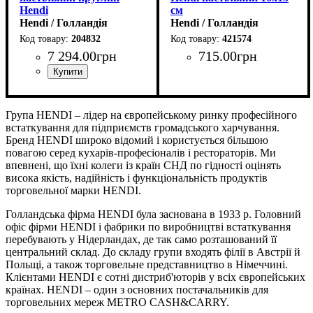
Hendi
см
Hendi / Голландія
Hendi / Голландія
204832
421574
7 294
.
00
грн
715
.
00
грн
Група HENDI – лідер на європейському ринку професійного
встаткування для підприємств громадського харчування.
Бренд HENDI широко відомий і користується більшою
повагою серед кухарів-професіоналів і рестораторів. Ми
впевнені, що їхні колеги із країн СНД по гідності оцінять
висока якість, надійність і функціональність продуктів
торговельної марки HENDI.
Голландська фірма HENDI була заснована в 1933 р. Головний
офіс фірми HENDI і фабрики по виробництві встаткування
перебувають у Нідерландах, де так само розташований її
центральний склад. До складу групи входять філії в Австрії й
Польщі, а також торговельне представництво в Німеччині.
Клієнтами HENDI є сотні дистриб'юторів у всіх європейських
країнах. HENDI – один з основних постачальників для
торговельних мереж METRO CASH&CARRY.