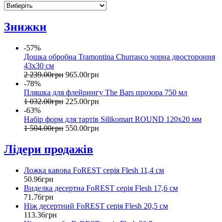
Знижки
-57%
Дошка обробна Tramontina Churrasco чорна двостороння
43x30 см
2 239
.
00
грн
965
.
00
грн
-78%
Пляшка для флейрингу The Bars прозора 750 мл
1 032
.
00
грн
225
.
00
грн
-63%
Набір форм для тартів Silikomart ROUND 120х20 мм
1 504
.
00
грн
550
.
00
грн
Лідери продажів
Ложка кавова FoREST серія Flesh 11,4 см
50
.
96
грн
Виделка десертна FoREST серія Flesh 17,6 см
71
.
76
грн
Ніж десертний FoREST серія Flesh 20,5 см
113
.
36
грн