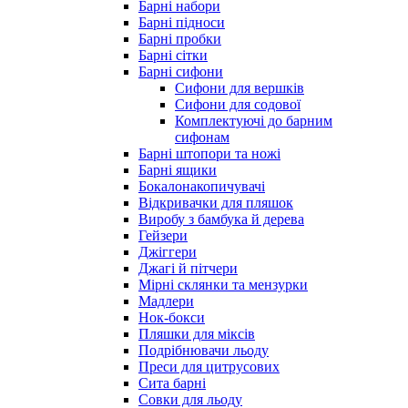
Барні набори
Барні підноси
Барні пробки
Барні сітки
Барні сифони
Сифони для вершків
Сифони для содової
Комплектуючі до барним
сифонам
Барні штопори та ножі
Барні ящики
Бокалонакопичувачі
Відкривачки для пляшок
Виробу з бамбука й дерева
Гейзери
Джіггери
Джагі й пітчери
Мірні склянки та мензурки
Мадлери
Нок-бокси
Пляшки для міксів
Подрібнювачи льоду
Преси для цитрусових
Сита барні
Совки для льоду