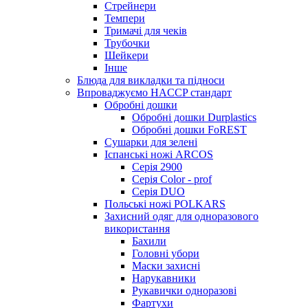
Стрейнери
Темпери
Тримачі для чеків
Трубочки
Шейкери
Інше
Блюда для викладки та підноси
Впроваджуємо HACCP стандарт
Обробні дошки
Обробні дошки Durplastics
Обробні дошки FoREST
Сушарки для зелені
Іспанські ножі ARCOS
Серія 2900
Серія Color - prof
Серія DUO
Польські ножі POLKARS
Захисний одяг для одноразового
використання
Бахили
Головні убори
Маски захисні
Нарукавники
Рукавички одноразові
Фартухи