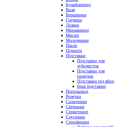
Бульйонниці
Вази
Вершники
Глечики
Ложки
Минажниці
Миски
Молочники
Піали
Підноси
Підставки
Підставки для
зубочисток
Підставки для
паличок
Підставки під яйце
Інші підставки
Попільниці
Розетки
Салатники
Свічники
Серветниці
Соусники
Спецівники