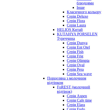
блюдцями
Інше
Класичного кольору
Серія Deluxe
Серія Flora
Серія Laura
HELIOS Китай
KUTAHYA PORSELEN
Туреччина
Серія Dunya
Серія Ent Otel
Серія Fish
Серія Frig
Серія Olimpia
Серія Oval
Серія Pera
Серія Sea wave
Порцеляна з молочним
відтінком
FoREST (молочний
відтінок)
Серія Aspen
Серія Cafe time
Серія Elara
Серія Fudo