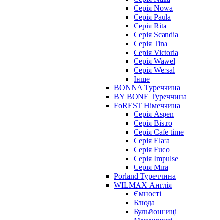
Серія Nowa
Серія Paula
Серія Rita
Серія Scandia
Серія Tina
Серія Victoria
Серія Wawel
Серія Wersal
Інше
BONNA Туреччина
BY BONE Туреччина
FoREST Німеччина
Серія Aspen
Серія Bistro
Серія Cafe time
Серія Elara
Серія Fudo
Серія Impulse
Серія Mira
Porland Туреччина
WILMAX Англія
Ємності
Блюда
Бульйонниці