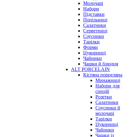
Молочарі
Набори
Підставки
Попільниці
Салатники
Серветниці
Соусники
Тарілки
Форми
Цукорниці
Чайники
Чашки й блюдця
ALT PORCELAIN
Кістяна порцеляна
Минажниці
Набори для
спецій
Розетки
Салатники
Соусники й
молочарі
Тарілки
Цукорниці
Чайники
Чашки із