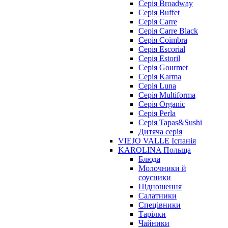
Серія Broadway
Серія Buffet
Серія Carre
Серія Carre Black
Серія Coimbra
Серія Escorial
Серія Estoril
Серія Gourmet
Серія Karma
Серія Luna
Серія Multiforma
Серія Organic
Серія Perla
Серія Tapas&Sushi
Дитяча серія
VIEJO VALLE Іспанія
KAROLINA Польща
Блюда
Молочники й
соусники
Підношення
Салатники
Спецівники
Тарілки
Чайники