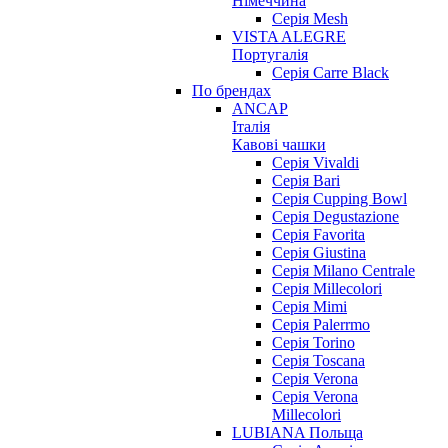
Німеччина
Серія Mesh
VISTA ALEGRE
Португалія
Серія Carre Black
По брендах
ANCAP
Італія
Кавові чашки
Cерія Vivaldi
Серія Bari
Серія Cupping Bowl
Серія Degustazione
Серія Favorita
Серія Giustina
Серія Milano Centrale
Серія Millecolori
Серія Mimi
Серія Palerrmo
Серія Torino
Серія Toscana
Серія Verona
Серія Verona
Millecolori
LUBIANA Польща