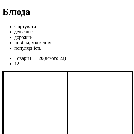
Блюда
Сортувати:
дешевше
дорожче
нові надходження
популярність
Товари
1 —
20
(всього 23)
1
2