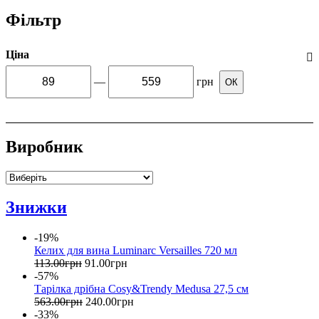
Фільтр
Ціна
—
грн
ОК
Виробник
Знижки
-19%
Келих для вина Luminarc Versailles 720 мл
113
.
00
грн
91
.
00
грн
-57%
Тарілка дрібна Cosy&Trendy Medusa 27,5 см
563
.
00
грн
240
.
00
грн
-33%