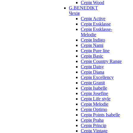
Серія Wood
G.BENEDIKT
Чехія
Cерія Active
Cерія Essklasse
Cерія Essklasse-
Melodie
Cерія Indigo
Cерія Nami
Cерія Pure line
Серія Basic
Серія Country Range
Серія Daisy
Серія Diana
Серія Excellency
Серія Granit
Серія Isabelle
Серія Josefine
Серія Life style
Серія Melodie
Серія Optimo
Серія Points Isabelle
Серія Praha
Серія Princip
Серія Vintage