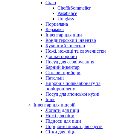
Скло
Chef&Sommelier
Pasabahce
Uniglass
Порцеляна
Кераміка
Інвентар для піци
Кондитерський інвентар
Кухонний інвентар
Ножі, ножиці та овочечистки
Дошки обробні
Посуд для сервірування
Барний інвентар
Столові прибори
Пательні
Вироби з полікарбонату та
поліпропілену
Посуд для японської кухні
Інше
Інвентар для піцерій
Лопати для піци
Ножі для піци
Підноси для піци
Порціонні ложки для соусів
Сітки для піци