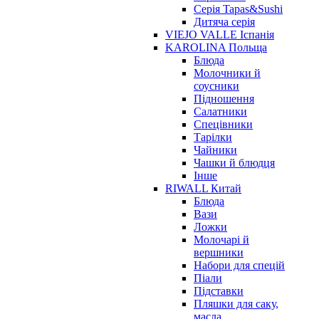
Серія Tapas&Sushi
Дитяча серія
VIEJO VALLE Іспанія
KAROLINA Польща
Блюда
Молочники й
соусники
Підношення
Салатники
Спецівники
Тарілки
Чайники
Чашки й блюдця
Інше
RIWALL Китай
Блюда
Вази
Ложки
Молочарі й
вершники
Набори для спецій
Піали
Підставки
Пляшки для саку,
масла