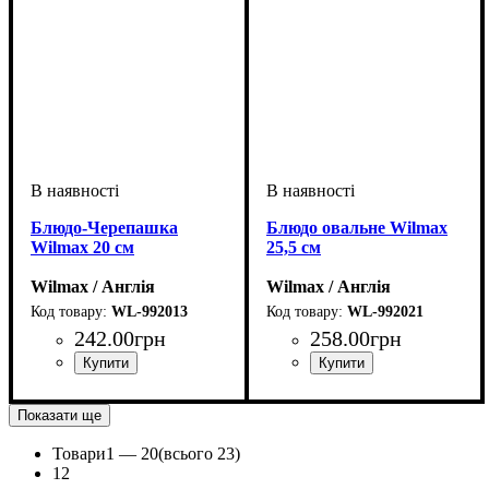
Блюдо-Черепашка
Блюдо овальне Wilmax
Wilmax 20 см
25,5 см
Wilmax / Англія
Wilmax / Англія
WL-992013
WL-992021
242
.
00
грн
258
.
00
грн
Показати ще
Товари
1 —
20
(всього 23)
1
2