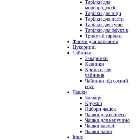
Тарілки для
морепродуктів
Тарілки для піци
Тарілки для пасти
Тарілки для суши
Тарілки для фруктів
Трикутні тарілки
Форми для запікання
Цукорниці
Чайники
Заварники
Кавники
Кришки для
чайників
Чайники під соєвий
соус
Чашки
Блюдця
Кружки
Набори чашок
Чашки для еспресо
Чашки для капучино
Чашки кавові
Чашки чайні
Інше