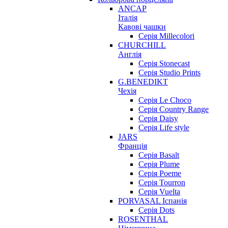
ANCAP
Італія
Кавові чашки
Серія Millecolori
CHURCHILL
Англія
Серія Stonecast
Серія Studio Prints
G.BENEDIKT
Чехія
Cерія Le Choco
Серія Country Range
Серія Daisy
Серія Life style
JARS
Франція
Серія Basalt
Серія Plume
Серія Poeme
Серія Tourron
Серія Vuelta
PORVASAL Іспанія
Серія Dots
ROSENTHAL