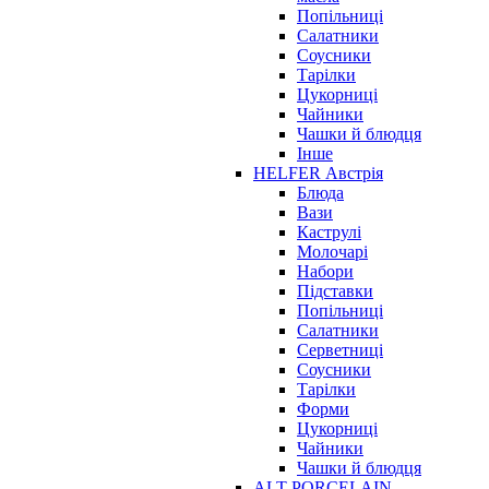
Попільниці
Салатники
Соусники
Тарілки
Цукорниці
Чайники
Чашки й блюдця
Інше
HELFER Австрія
Блюда
Вази
Каструлі
Молочарі
Набори
Підставки
Попільниці
Салатники
Серветниці
Соусники
Тарілки
Форми
Цукорниці
Чайники
Чашки й блюдця
ALT PORCELAIN