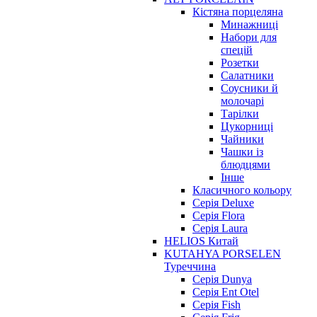
Кістяна порцеляна
Минажниці
Набори для
спецій
Розетки
Салатники
Соусники й
молочарі
Тарілки
Цукорниці
Чайники
Чашки із
блюдцями
Інше
Класичного кольору
Серія Deluxe
Серія Flora
Серія Laura
HELIOS Китай
KUTAHYA PORSELEN
Туреччина
Серія Dunya
Серія Ent Otel
Серія Fish