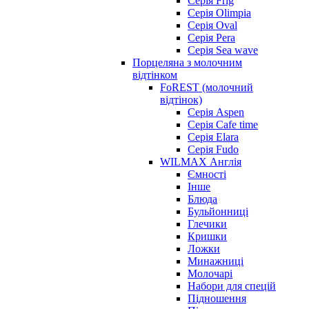
Серія Frig
Серія Olimpia
Серія Oval
Серія Pera
Серія Sea wave
Порцеляна з молочним
відтінком
FoREST (молочний
відтінок)
Серія Aspen
Серія Cafe time
Серія Elara
Серія Fudo
WILMAX Англія
Ємності
Інше
Блюда
Бульйонниці
Глечики
Кришки
Ложки
Минажниці
Молочарі
Набори для спецій
Підношення