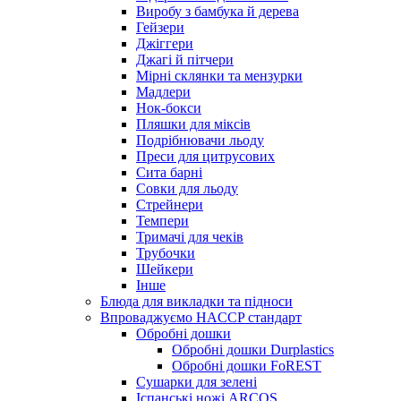
Виробу з бамбука й дерева
Гейзери
Джіггери
Джагі й пітчери
Мірні склянки та мензурки
Мадлери
Нок-бокси
Пляшки для міксів
Подрібнювачи льоду
Преси для цитрусових
Сита барні
Совки для льоду
Стрейнери
Темпери
Тримачі для чеків
Трубочки
Шейкери
Інше
Блюда для викладки та підноси
Впроваджуємо HACCP стандарт
Обробні дошки
Обробні дошки Durplastics
Обробні дошки FoREST
Сушарки для зелені
Іспанські ножі ARCOS