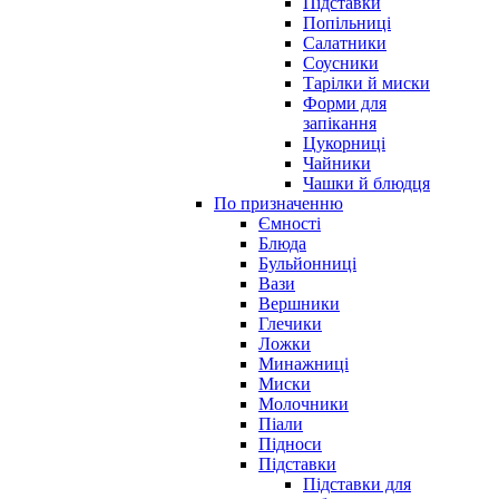
Підставки
Попільниці
Салатники
Соусники
Тарілки й миски
Форми для
запікання
Цукорниці
Чайники
Чашки й блюдця
По призначенню
Ємності
Блюда
Бульйонниці
Вази
Вершники
Глечики
Ложки
Минажниці
Миски
Молочники
Піали
Підноси
Підставки
Підставки для