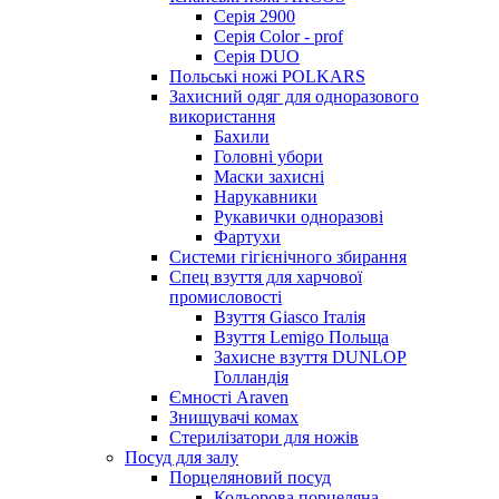
Серія 2900
Серія Color - prof
Серія DUO
Польські ножі POLKARS
Захисний одяг для одноразового
використання
Бахили
Головні убори
Маски захисні
Нарукавники
Рукавички одноразові
Фартухи
Системи гігієнічного збирання
Спец взуття для харчової
промисловості
Взуття Giasco Італія
Взуття Lemigo Польща
Захисне взуття DUNLOP
Голландія
Ємності Araven
Знищувачі комах
Стерилізатори для ножів
Посуд для залу
Порцеляновий посуд
Кольорова порцеляна