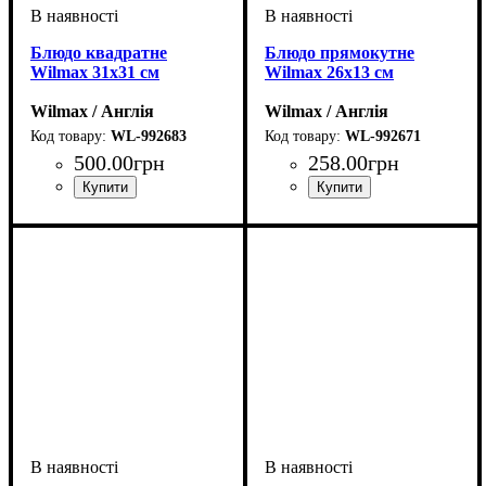
Блюдо квадратне
Блюдо прямокутне
Wilmax 31x31 см
Wilmax 26х13 см
Wilmax / Англія
Wilmax / Англія
WL-992683
WL-992671
500
.
00
грн
258
.
00
грн