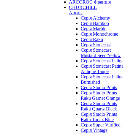
ARCOROC Франція
CHURCHILL
Англія
Серія Alchemy
Серія Bamboo
Серія Marble
Серія Monochrome
Серія Raku
Серія Stonecast
Серія Stonecast
Mustard Seed Yellow
Серія Stonecast Patina
Серія Stonecast Patina
Antique Taupe
Серія Stonecast Patina
Burnished
Серія Studio Prints
Серія Studio Prints
Raku Garnet Orange
Серія Studio Prints
Raku Quartz Black
Серія Studio Prints
Raku Topaz Blue
Серія Super Vitrified
Серія Vintage