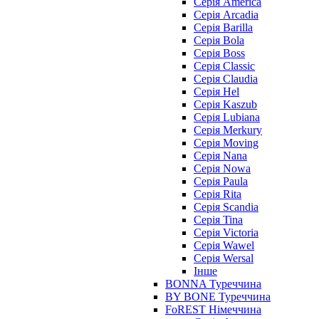
Серія America
Серія Arcadia
Серія Barilla
Серія Bola
Серія Boss
Серія Classic
Серія Claudia
Серія Hel
Серія Kaszub
Серія Lubiana
Серія Merkury
Серія Moving
Серія Nana
Серія Nowa
Серія Paula
Серія Rita
Серія Scandia
Серія Tina
Серія Victoria
Серія Wawel
Серія Wersal
Інше
BONNA Туреччина
BY BONE Туреччина
FoREST Німеччина