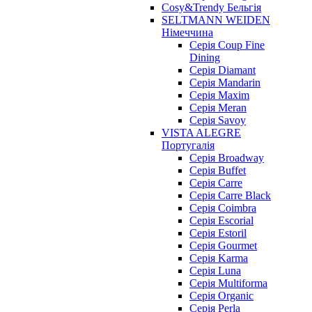
Cosy&Trendy Бельгія
SELTMANN WEIDEN
Німеччина
Cерія Coup Fine
Dining
Cерія Diamant
Cерія Mandarin
Cерія Maxim
Серія Meran
Серія Savoy
VISTA ALEGRE
Португалія
Серія Broadway
Серія Buffet
Серія Carre
Серія Carre Black
Серія Coimbra
Серія Escorial
Серія Estoril
Серія Gourmet
Серія Karma
Серія Luna
Серія Multiforma
Серія Organic
Серія Perla