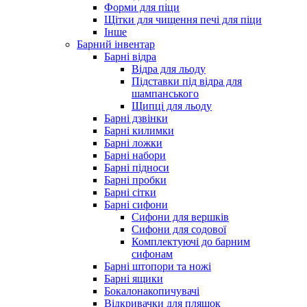
Форми для піци
Щітки для чищення печі для піци
Інше
Барний інвентар
Барні відра
Відра для льоду
Підставки під відра для
шампанського
Щипці для льоду
Барні дзвінки
Барні килимки
Барні ложки
Барні набори
Барні підноси
Барні пробки
Барні сітки
Барні сифони
Сифони для вершків
Сифони для содової
Комплектуючі до барним
сифонам
Барні штопори та ножі
Барні ящики
Бокалонакопичувачі
Відкривачки для пляшок