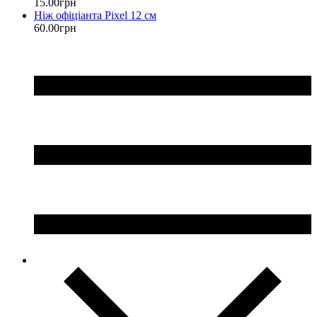
15
.
00
грн
Ніж офіціанта Pixel 12 см
60
.
00
грн