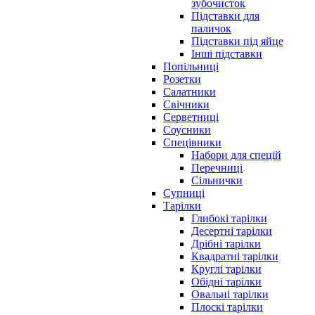
зубочисток
Підставки для
паличок
Підставки під яйце
Інші підставки
Попільниці
Розетки
Салатники
Свічники
Серветниці
Соусники
Спецівники
Набори для спецій
Перечниці
Сільнички
Супниці
Тарілки
Глибокі тарілки
Десертні тарілки
Дрібні тарілки
Квадратні тарілки
Круглі тарілки
Обідні тарілки
Овальні тарілки
Плоскі тарілки