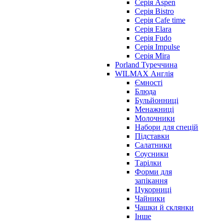
Серія Aspen
Серія Bistro
Серія Cafe time
Серія Elara
Серія Fudo
Серія Impulse
Серія Mira
Porland Туреччина
WILMAX Англія
Ємності
Блюда
Бульйонниці
Менажниці
Молочники
Набори для спецій
Підставки
Салатники
Соусники
Тарілки
Форми для
запікання
Цукорниці
Чайники
Чашки й склянки
Інше