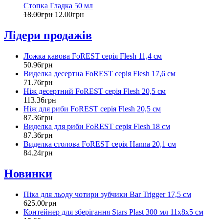
Стопка Гладка 50 мл
18
.
00
грн
12
.
00
грн
Лідери продажів
Ложка кавова FoREST серія Flesh 11,4 см
50
.
96
грн
Виделка десертна FoREST серія Flesh 17,6 см
71
.
76
грн
Ніж десертний FoREST серія Flesh 20,5 см
113
.
36
грн
Ніж для риби FoREST серія Flesh 20,5 см
87
.
36
грн
Виделка для риби FoREST серія Flesh 18 см
87
.
36
грн
Виделка столова FoREST серія Hanna 20,1 см
84
.
24
грн
Новинки
Піка для льоду чотири зубчики Bar Trigger 17,5 см
625
.
00
грн
Контейнер для зберігання Stars Plast 300 мл 11х8х5 см