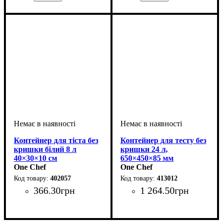
Контейнер для тіста без
Контейнер для тесту без
кришки білий 8 л
кришки 24 л,
40×30×10 см
650×450×85 мм
One Chef
One Chef
402057
413012
366
.
30
грн
1 264
.
50
грн