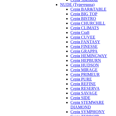
NUDE (Туреччина)
Серія BAR&TABLE
Серія BIG TOP
Серія BISTRO
Серія CHURCHILL
Серія CLIMATS
Серія Craft
Серія CUVEE
Серія FANTASY
Серія FINESSE
Серія GRAPPA
Серія HEMINGWAY
Серія HEPBURN
Серія HUDSON
Серія MIRAGE
Серія PRIMEUR
Серія PURE
Серія REFINE
Серія RESERVA
Серія SAVAGE
Серія SIDE
Серія STEMWARE
DIAMOND
Серія SYMPHONY