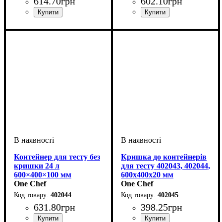
614
.
70
грн
602
.
10
грн
Контейнер для тесту без
Кришка до контейнерів
кришки 24 л
для тесту 402043, 402044,
600×400×100 мм
600х400х20 мм
One Chef
One Chef
402044
402045
631
.
80
грн
398
.
25
грн