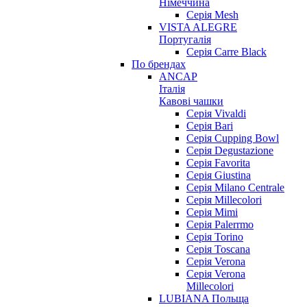
Німеччина
Серія Mesh
VISTA ALEGRE
Португалія
Серія Carre Black
По брендах
ANCAP
Італія
Кавові чашки
Cерія Vivaldi
Серія Bari
Серія Cupping Bowl
Серія Degustazione
Серія Favorita
Серія Giustina
Серія Milano Centrale
Серія Millecolori
Серія Mimi
Серія Palerrmo
Серія Torino
Серія Toscana
Серія Verona
Серія Verona
Millecolori
LUBIANA Польща