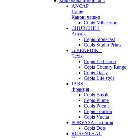
Кольорова порцеляна
ANCAP
Італія
Кавові чашки
Серія Millecolori
CHURCHILL
Англія
Серія Stonecast
Серія Studio Prints
G.BENEDIKT
Чехія
Cерія Le Choco
Серія Country Range
Серія Daisy
Серія Life style
JARS
Франція
Серія Basalt
Серія Plume
Серія Poeme
Серія Tourron
Серія Vuelta
PORVASAL Іспанія
Серія Dots
ROSENTHAL