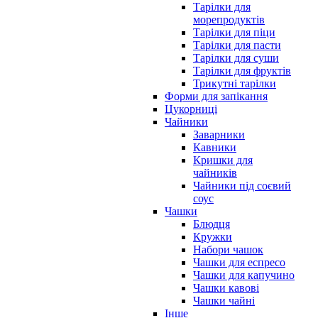
Тарілки для
морепродуктів
Тарілки для піци
Тарілки для пасти
Тарілки для суши
Тарілки для фруктів
Трикутні тарілки
Форми для запікання
Цукорниці
Чайники
Заварники
Кавники
Кришки для
чайників
Чайники під соєвий
соус
Чашки
Блюдця
Кружки
Набори чашок
Чашки для еспресо
Чашки для капучино
Чашки кавові
Чашки чайні
Інше