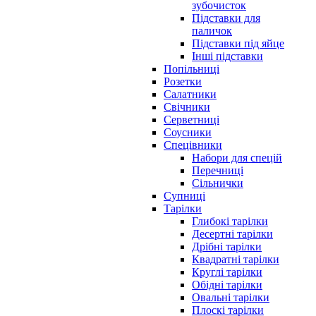
зубочисток
Підставки для
паличок
Підставки під яйце
Інші підставки
Попільниці
Розетки
Салатники
Свічники
Серветниці
Соусники
Спецівники
Набори для спецій
Перечниці
Сільнички
Супниці
Тарілки
Глибокі тарілки
Десертні тарілки
Дрібні тарілки
Квадратні тарілки
Круглі тарілки
Обідні тарілки
Овальні тарілки
Плоскі тарілки