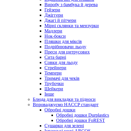
Виробу з бамбука й дерева
Гейзери
Джіггери
Джагі й пітчери
Мірні склянки та мензурки
Мадлери
Нок-бокси
Пляшки для міксів
Подрібнювачи льоду
Преси для цитрусових
Сита барні
Совки для льоду
Стрейнери
Темпери
Тримачі для чеків
Трубочки
Шейкери
Інше
Блюда для викладки та підноси
Впроваджуємо HACCP стандарт
Обробні дошки
Обробні дошки Durplastics
Обробні дошки FoREST
Сушарки для зелені
Іспанські ножі ARCOS