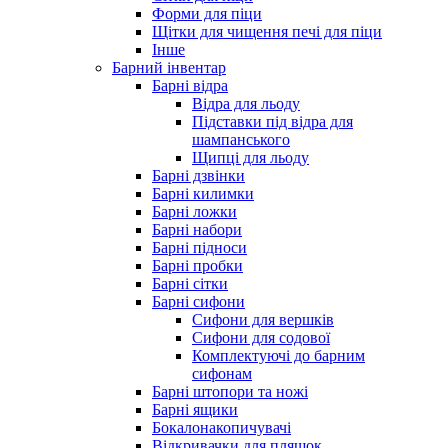
Форми для піци
Щітки для чищення печі для піци
Інше
Барний інвентар
Барні відра
Відра для льоду
Підставки під відра для
шампанського
Щипці для льоду
Барні дзвінки
Барні килимки
Барні ложки
Барні набори
Барні підноси
Барні пробки
Барні сітки
Барні сифони
Сифони для вершків
Сифони для содової
Комплектуючі до барним
сифонам
Барні штопори та ножі
Барні ящики
Бокалонакопичувачі
Відкривачки для пляшок