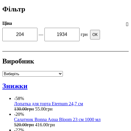
Фільтр
Ціна
—
грн
ОК
Виробник
Знижки
-58%
Лопатка для торта Eternum 24,7 см
130
.
00
грн
55
.
00
грн
-20%
Салатник Bonna Aqua Bloom 23 см 1000 мл
520
.
00
грн
416
.
00
грн
-22%