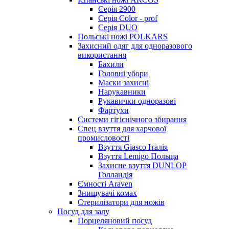
Серія 2900
Серія Color - prof
Серія DUO
Польські ножі POLKARS
Захисний одяг для одноразового
використання
Бахили
Головні убори
Маски захисні
Нарукавники
Рукавички одноразові
Фартухи
Системи гігієнічного збирання
Спец взуття для харчової
промисловості
Взуття Giasco Італія
Взуття Lemigo Польща
Захисне взуття DUNLOP
Голландія
Ємності Araven
Знищувачі комах
Стерилізатори для ножів
Посуд для залу
Порцеляновий посуд