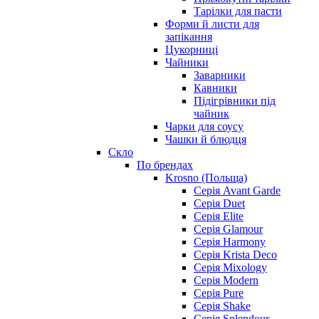
Тарілки для пасти
Форми й листи для
запікання
Цукорниці
Чайники
Заварники
Кавники
Підігрівники під
чайник
Чарки для соусу
Чашки й блюдця
Скло
По брендах
Krosno (Польща)
Серія Avant Garde
Серія Duet
Серія Elite
Серія Glamour
Серія Harmony
Серія Krista Deco
Серія Mixology
Серія Modern
Серія Pure
Серія Shake
Серія Splendour