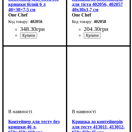
кришки білий 6 л
для тіста 402056, 402057
40×30×7,5 см
40х30х1,7 см
One Chef
One Chef
402056
402058
348
.
30
грн
204
.
30
грн
Контейнер для тесту без
Кришка до контейнерів
кришки 46 л,
для тесту 413011, 413012,