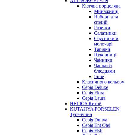
ALT PORCELAIN
Кістяна порцеляна
Минажниці
Набори для
спецій
Розетки
Салатники
Соусники й
молочарі
Тарілки
Цукорниці
Чайники
Чашки із
блюдцями
Інше
Класичного кольору
Серія Deluxe
Серія Flora
Серія Laura
HELIOS Китай
KUTAHYA PORSELEN
Туреччина
Серія Dunya
Серія Ent Otel
Серія Fish