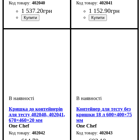
402040
402041
1 537
.
20
грн
1 152
.
90
грн
Кришка до контейнерів
Контейнер для тесту без
для тесту 402040, 402041,
кришки 18 л 600×400×75
670×460×20 мм
мм
One Chef
One Chef
402042
402043