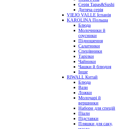
Серія Tapas&Sushi
Дитяча серія
VIEJO VALLE Іспанія
KAROLINA Польща
Блюда
Молочники й
соусники
Підношення
Салатники
Спецівники
Тарілки
Чайники
Чашки й блюдця
Інше
RIWALL Китай
Блюда
Вази
Ложки
Молочарі й
вершники
Набори для спецій
Піали
Підставки
Пляшки для саку,
масла