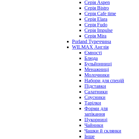
Серія Aspen
Серія Bistro
Серія Cafe time
Серія Elara
Серія Fudo
Серія Impulse
Серія Mira
Porland Туреччина
WILMAX Англія
Ємності
Блюда
Бульйонниці
Менажниці
Молочники
Набори для спецій
Підставки
Салатники
Соусники
Тарілки
Форми для
запікання
Цукорниці
Чайники
Чашки й склянки
Інше