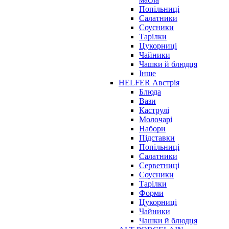
Попільниці
Салатники
Соусники
Тарілки
Цукорниці
Чайники
Чашки й блюдця
Інше
HELFER Австрія
Блюда
Вази
Каструлі
Молочарі
Набори
Підставки
Попільниці
Салатники
Серветниці
Соусники
Тарілки
Форми
Цукорниці
Чайники
Чашки й блюдця