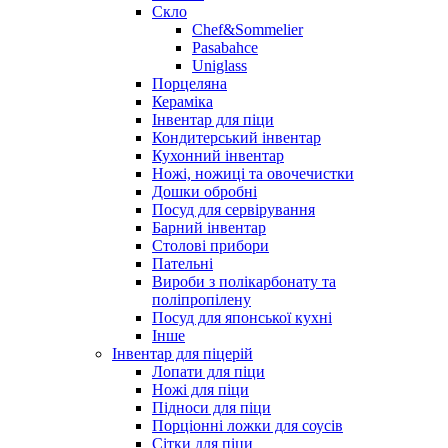
Скло
Chef&Sommelier
Pasabahce
Uniglass
Порцеляна
Кераміка
Інвентар для піци
Кондитерський інвентар
Кухонний інвентар
Ножі, ножиці та овочечистки
Дошки обробні
Посуд для сервірування
Барний інвентар
Столові прибори
Пательні
Вироби з полікарбонату та
поліпропілену
Посуд для японської кухні
Інше
Інвентар для піцерій
Лопати для піци
Ножі для піци
Підноси для піци
Порціонні ложки для соусів
Сітки для піци