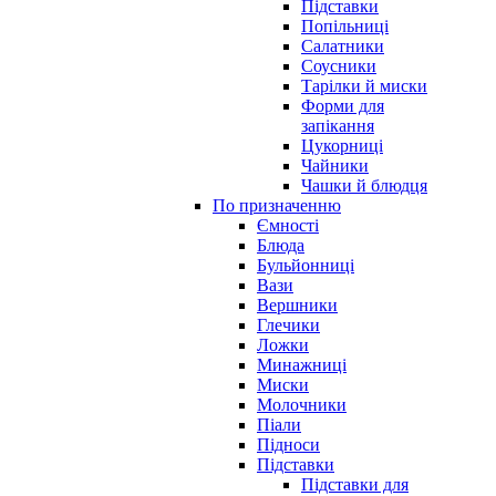
Підставки
Попільниці
Салатники
Соусники
Тарілки й миски
Форми для
запікання
Цукорниці
Чайники
Чашки й блюдця
По призначенню
Ємності
Блюда
Бульйонниці
Вази
Вершники
Глечики
Ложки
Минажниці
Миски
Молочники
Піали
Підноси
Підставки
Підставки для