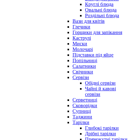
Круглі блюда
Овальні блюда
Роздільні блюда
Вази для квітів
Глечики
Горщики для запікання
Каструлі
Миски
Молочарі
Підставки під яйце
Попільниці
Салатники
Свічники
Сервізи
Обідні сервізи
Чайні й кавові
сервізи
Серветниці
Сковорідки
Супниці
Таджини
Тарілки
Глибокі тарілки
Дрібні тарілки
Прямокутні тарілки