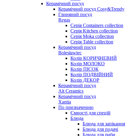
Керамічний посуд
Керамічний посуд Cosy&Trendy
Глиняний посуд
Regas
Серія Containers collection
Серія Kitchen collection
Серія Moka collection
Серія Table collection
Керамічний посуд
Bolesławiec
Колір КОРИЧНЕВИЙ
Колір МОЛОКО
Колір ПІСОК
Колір ПОДВІЙНИЙ
Колір ДЕКОР
Керамічний посуд
Alt Ceramics
Керамічний посуд
Xantia
По призначенню
Ємності для спецій
Блюда
Блюда для запікання
Блюда для подачі
Блюда для риби