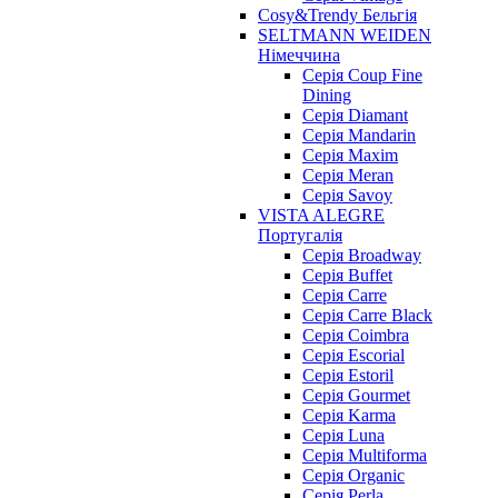
Cosy&Trendy Бельгія
SELTMANN WEIDEN
Німеччина
Cерія Coup Fine
Dining
Cерія Diamant
Cерія Mandarin
Cерія Maxim
Серія Meran
Серія Savoy
VISTA ALEGRE
Португалія
Серія Broadway
Серія Buffet
Серія Carre
Серія Carre Black
Серія Coimbra
Серія Escorial
Серія Estoril
Серія Gourmet
Серія Karma
Серія Luna
Серія Multiforma
Серія Organic
Серія Perla