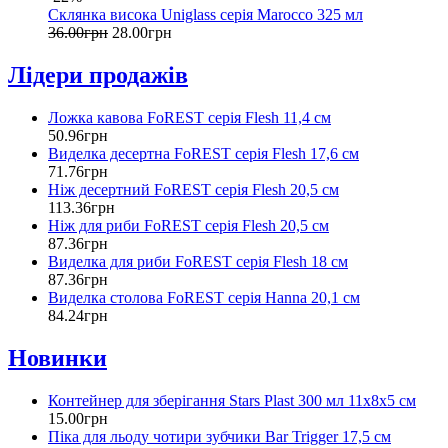
Склянка висока Uniglass серія Marocco 325 мл
36
.
00
грн
28
.
00
грн
Лідери продажів
Ложка кавова FoREST серія Flesh 11,4 см
50
.
96
грн
Виделка десертна FoREST серія Flesh 17,6 см
71
.
76
грн
Ніж десертний FoREST серія Flesh 20,5 см
113
.
36
грн
Ніж для риби FoREST серія Flesh 20,5 см
87
.
36
грн
Виделка для риби FoREST серія Flesh 18 см
87
.
36
грн
Виделка столова FoREST серія Hanna 20,1 см
84
.
24
грн
Новинки
Контейнер для зберігання Stars Plast 300 мл 11х8х5 см
15
.
00
грн
Піка для льоду чотири зубчики Bar Trigger 17,5 см