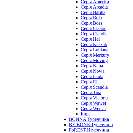
Серія America
Серія Arcadia
Серія Barilla
Серія Bola
Серія Boss
Серія Classic
Серія Claudia
Серія Hel
Серія Kaszub
Серія Lubiana
Серія Merkury
Серія Moving
Серія Nana
Серія Nowa
Серія Paula
Серія Rita
Серія Scandia
Серія Tina
Серія Victoria
Серія Wawel
Серія Wersal
Інше
BONNA Туреччина
BY BONE Туреччина
FoREST Німеччина