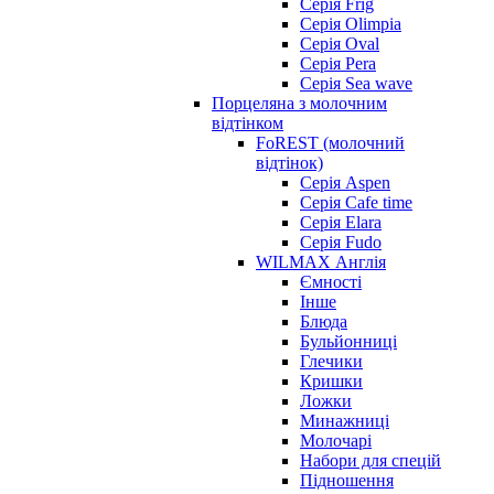
Серія Frig
Серія Olimpia
Серія Oval
Серія Pera
Серія Sea wave
Порцеляна з молочним
відтінком
FoREST (молочний
відтінок)
Серія Aspen
Серія Cafe time
Серія Elara
Серія Fudo
WILMAX Англія
Ємності
Інше
Блюда
Бульйонниці
Глечики
Кришки
Ложки
Минажниці
Молочарі
Набори для спецій
Підношення