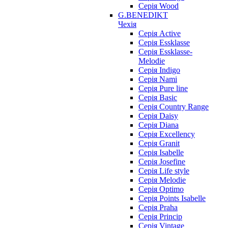
Серія Wood
G.BENEDIKT
Чехія
Cерія Active
Cерія Essklasse
Cерія Essklasse-
Melodie
Cерія Indigo
Cерія Nami
Cерія Pure line
Серія Basic
Серія Country Range
Серія Daisy
Серія Diana
Серія Excellency
Серія Granit
Серія Isabelle
Серія Josefine
Серія Life style
Серія Melodie
Серія Optimo
Серія Points Isabelle
Серія Praha
Серія Princip
Серія Vintage