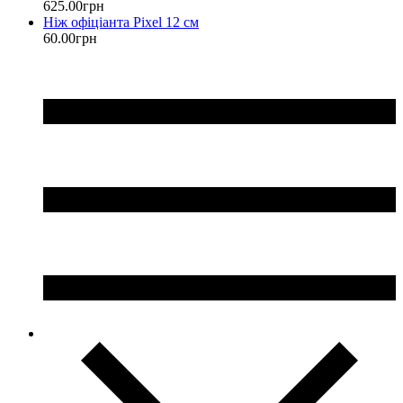
625
.
00
грн
Ніж офіціанта Pixel 12 см
60
.
00
грн