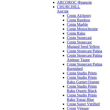
ARCOROC Франція
CHURCHILL
Англія
Серія Alchemy
Серія Bamboo
Серія Marble
Серія Monochrome
Серія Raku
Серія Stonecast
Серія Stonecast
Mustard Seed Yellow
Серія Stonecast Patina
Серія Stonecast Patina
Antique Taupe
Серія Stonecast Patina
Burnished
Серія Studio Prints
Серія Studio Prints
Raku Garnet Orange
Серія Studio Prints
Raku Quartz Black
Серія Studio Prints
Raku Topaz Blue
Серія Super Vitrified
Серія Vintage