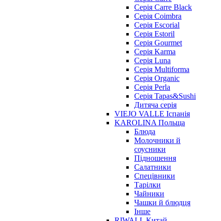
Серія Carre Black
Серія Coimbra
Серія Escorial
Серія Estoril
Серія Gourmet
Серія Karma
Серія Luna
Серія Multiforma
Серія Organic
Серія Perla
Серія Tapas&Sushi
Дитяча серія
VIEJO VALLE Іспанія
KAROLINA Польща
Блюда
Молочники й
соусники
Підношення
Салатники
Спецівники
Тарілки
Чайники
Чашки й блюдця
Інше
RIWALL Китай