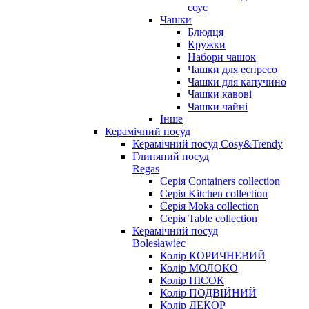
соус
Чашки
Блюдця
Кружки
Набори чашок
Чашки для еспресо
Чашки для капучино
Чашки кавові
Чашки чайні
Інше
Керамічний посуд
Керамічний посуд Cosy&Trendy
Глиняний посуд
Regas
Серія Containers collection
Серія Kitchen collection
Серія Moka collection
Серія Table collection
Керамічний посуд
Bolesławiec
Колір КОРИЧНЕВИЙ
Колір МОЛОКО
Колір ПІСОК
Колір ПОДВІЙНИЙ
Колір ДЕКОР