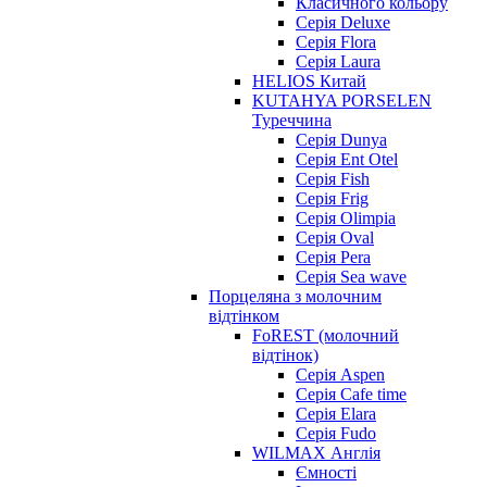
Класичного кольору
Серія Deluxe
Серія Flora
Серія Laura
HELIOS Китай
KUTAHYA PORSELEN
Туреччина
Серія Dunya
Серія Ent Otel
Серія Fish
Серія Frig
Серія Olimpia
Серія Oval
Серія Pera
Серія Sea wave
Порцеляна з молочним
відтінком
FoREST (молочний
відтінок)
Серія Aspen
Серія Cafe time
Серія Elara
Серія Fudo
WILMAX Англія
Ємності