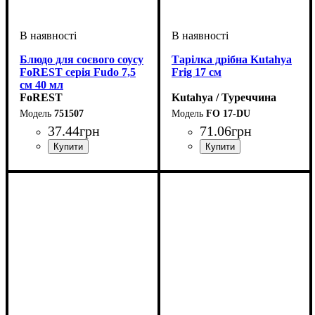
Блюдо для соєвого соусу
Тарілка дрібна Kutahya
FoREST серія Fudo 7,5
Frig 17 см
см 40 мл
FoREST
Kutahya / Туреччина
751507
FO 17-DU
37
.
44
грн
71
.
06
грн