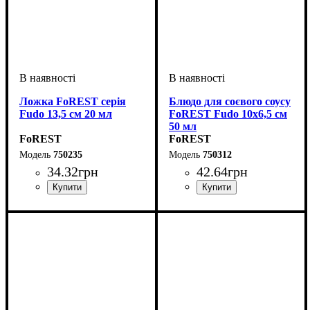
Ложка FoREST серія
Блюдо для соєвого соусу
Fudo 13,5 см 20 мл
FoREST Fudo 10х6,5 см
50 мл
FoREST
FoREST
750235
750312
34
.
32
грн
42
.
64
грн