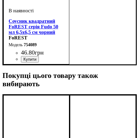
Соусник квадратний
FoREST серія Fudo 50
мл 6,5х6,5 см чорний
FoREST
754089
46
.
80
грн
Покупці цього товару також
вибирають