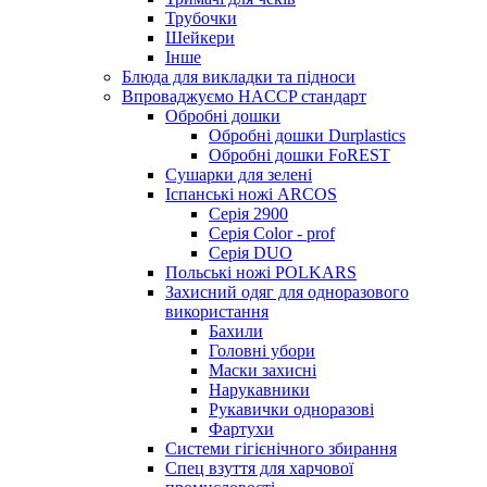
Трубочки
Шейкери
Інше
Блюда для викладки та підноси
Впроваджуємо HACCP стандарт
Обробні дошки
Обробні дошки Durplastics
Обробні дошки FoREST
Сушарки для зелені
Іспанські ножі ARCOS
Серія 2900
Серія Color - prof
Серія DUO
Польські ножі POLKARS
Захисний одяг для одноразового
використання
Бахили
Головні убори
Маски захисні
Нарукавники
Рукавички одноразові
Фартухи
Системи гігієнічного збирання
Спец взуття для харчової