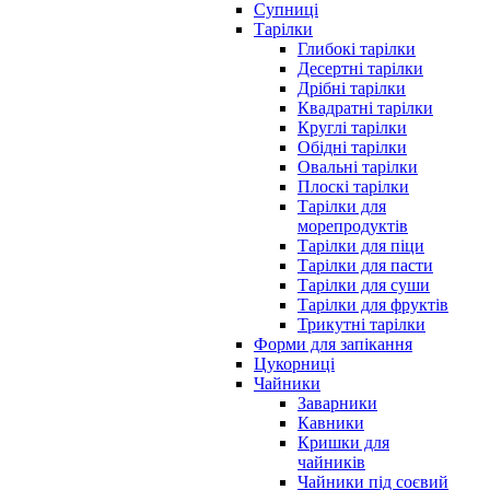
Супниці
Тарілки
Глибокі тарілки
Десертні тарілки
Дрібні тарілки
Квадратні тарілки
Круглі тарілки
Обідні тарілки
Овальні тарілки
Плоскі тарілки
Тарілки для
морепродуктів
Тарілки для піци
Тарілки для пасти
Тарілки для суши
Тарілки для фруктів
Трикутні тарілки
Форми для запікання
Цукорниці
Чайники
Заварники
Кавники
Кришки для
чайників
Чайники під соєвий