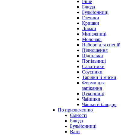
Інше
Блюда
Бульйонниці
Глечики
Кришки
Ложки
Минажниці
Молочарі
Набори для спецій
Підношення
Підставки
Попільниці
Салатники
Соусники
Тарілки й миски
Форми для
запікання
Цукорниці
Чайники
Чашки й блюдця
По призначенню
Ємності
Блюда
Бульйонниці
Вази