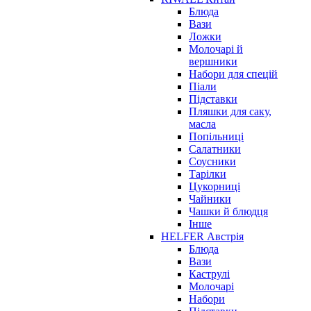
Блюда
Вази
Ложки
Молочарі й
вершники
Набори для спецій
Піали
Підставки
Пляшки для саку,
масла
Попільниці
Салатники
Соусники
Тарілки
Цукорниці
Чайники
Чашки й блюдця
Інше
HELFER Австрія
Блюда
Вази
Каструлі
Молочарі
Набори