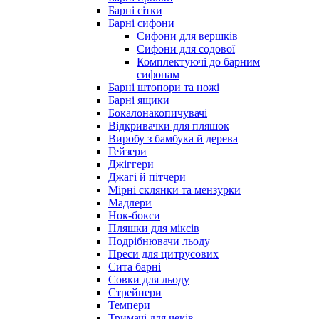
Барні сітки
Барні сифони
Сифони для вершків
Сифони для содової
Комплектуючі до барним
сифонам
Барні штопори та ножі
Барні ящики
Бокалонакопичувачі
Відкривачки для пляшок
Виробу з бамбука й дерева
Гейзери
Джіггери
Джагі й пітчери
Мірні склянки та мензурки
Мадлери
Нок-бокси
Пляшки для міксів
Подрібнювачи льоду
Преси для цитрусових
Сита барні
Совки для льоду
Стрейнери
Темпери
Тримачі для чеків