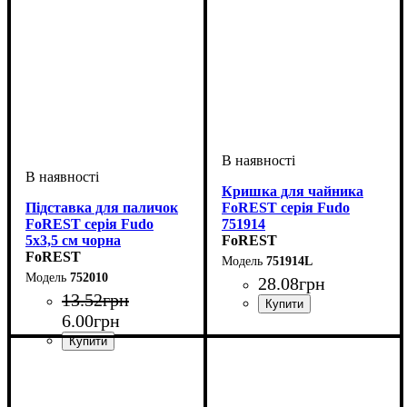
Кришка для чайника
Підставка для паличок
FoREST серія Fudo
FoREST серія Fudo
751914
5х3,5 см чорна
FoREST
FoREST
751914L
752010
28
.
08
грн
13
.
52
грн
6
.
00
грн