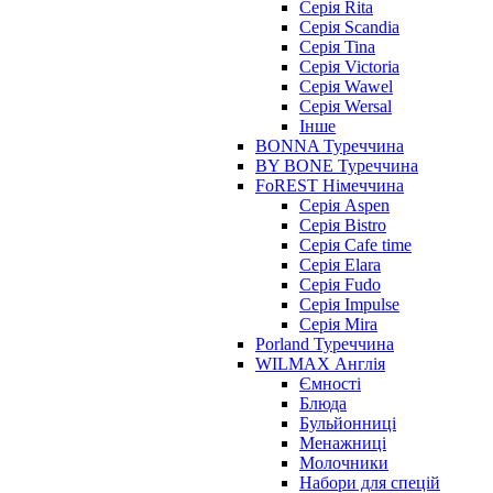
Серія Rita
Серія Scandia
Серія Tina
Серія Victoria
Серія Wawel
Серія Wersal
Інше
BONNA Туреччина
BY BONE Туреччина
FoREST Німеччина
Серія Aspen
Серія Bistro
Серія Cafe time
Серія Elara
Серія Fudo
Серія Impulse
Серія Mira
Porland Туреччина
WILMAX Англія
Ємності
Блюда
Бульйонниці
Менажниці
Молочники
Набори для спецій