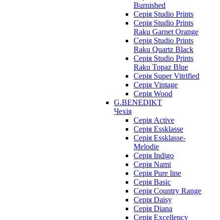
Burnished
Серія Studio Prints
Серія Studio Prints
Raku Garnet Orange
Серія Studio Prints
Raku Quartz Black
Серія Studio Prints
Raku Topaz Blue
Серія Super Vitrified
Серія Vintage
Серія Wood
G.BENEDIKT
Чехія
Cерія Active
Cерія Essklasse
Cерія Essklasse-
Melodie
Cерія Indigo
Cерія Nami
Cерія Pure line
Серія Basic
Серія Country Range
Серія Daisy
Серія Diana
Серія Excellency