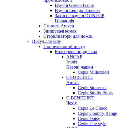
промисловості
Взуття Giasco Італія
Взуття Lemigo Польща
Захисне взуття DUNLOP
Голландія
Ємності Araven
Знищувачі комах
Стерилізатори для ножів
Посуд для залу
Порцеляновий посуд
Кольорова порцеляна
ANCAP
Італія
Кавові чашки
Серія Millecolori
CHURCHILL
Англія
Серія Stonecast
Серія Studio Prints
G.BENEDIKT
Чехія
Cерія Le Choco
Серія Country Range
Серія Daisy
Серія Life style