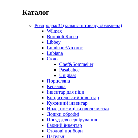
Каталог
Розпродаж!!! (кількість товару обмежена)
Wilmax
Bormioli Rocco
Libbey
Luminarc/Arcoroc
Lubiana
Скло
Chef&Sommelier
Pasabahce
Uniglass
Порцеляна
Кераміка
Інвентар для піци
Кондитерський інвентар
Кухонний інвентар
Ножі, ножиці та овочечистки
Дошки обробні
Посуд для сервірування
Барний інвентар
Столові прибори
Пательні