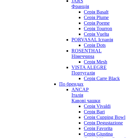
JARS
Франція
Серія Basalt
Серія Plume
Серія Poeme
Серія Tourron
Серія Vuelta
PORVASAL Іспанія
Серія Dots
ROSENTHAL
Німеччина
Серія Mesh
VISTA ALEGRE
Португалія
Серія Carre Black
По брендах
ANCAP
Італія
Кавові чашки
Cерія Vivaldi
Серія Bari
Серія Cupping Bowl
Серія Degustazione
Серія Favorita
Серія Giustina