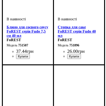
Блюдо для соєвого соусу
Стопка для саке
FoREST серія Fudo 7,5
FoREST серія Fudo 40
см 40 мл
мл
FoREST
FoREST
751507
751896
37
.
44
грн
26
.
00
грн