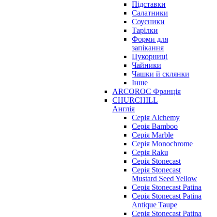
Підставки
Салатники
Соусники
Тарілки
Форми для
запікання
Цукорниці
Чайники
Чашки й склянки
Інше
ARCOROC Франція
CHURCHILL
Англія
Серія Alchemy
Серія Bamboo
Серія Marble
Серія Monochrome
Серія Raku
Серія Stonecast
Серія Stonecast
Mustard Seed Yellow
Серія Stonecast Patina
Серія Stonecast Patina
Antique Taupe
Серія Stonecast Patina