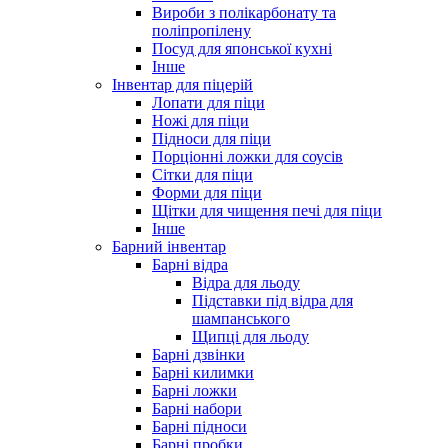
Вироби з полікарбонату та
поліпропілену
Посуд для японської кухні
Інше
Інвентар для піцерій
Лопати для піци
Ножі для піци
Підноси для піци
Порціонні ложки для соусів
Сітки для піци
Форми для піци
Щітки для чищення печі для піци
Інше
Барний інвентар
Барні відра
Відра для льоду
Підставки під відра для
шампанського
Щипці для льоду
Барні дзвінки
Барні килимки
Барні ложки
Барні набори
Барні підноси
Барні пробки