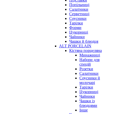
Підставки
Попільниці
Салатники
Серветниці
Соусники
Тарілки
Форми
Цукорниці
Чайники
Чашки й блюдця
ALT PORCELAIN
Кістяна порцеляна
Минажниці
Набори для
спецій
Розетки
Салатники
Соусники й
молочарі
Тарілки
Цукорниці
Чайники
Чашки із
блюдцями
Інше