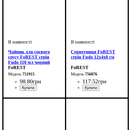
Чайник для соєвого
Серветниця FoREST
соусу FoREST серія
серія Fudo 12х4х8 см
Fudo 110 мл чорний
FoREST
FoREST
751915
756076
98
.
80
грн
117
.
52
грн