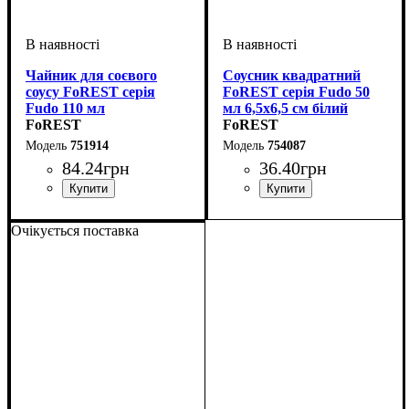
Чайник для соєвого
Соусник квадратний
соусу FoREST серія
FoREST серія Fudo 50
Fudo 110 мл
мл 6,5х6,5 см білий
FoREST
FoREST
751914
754087
84
.
24
грн
36
.
40
грн
Очікується поставка