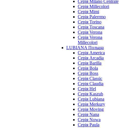
Серія Milano Centrale
Серія Millecolori
Серія Mimi
Серія Palerrmo
Серія Torino
Серія Toscana
Серія Verona
Серія Verona
Millecolori
LUBIANA Польща
Серія America
Серія Arcadia
Серія Barilla
Серія Bola
Серія Boss
Серія Classic
Серія Claudia
Серія Hel
Серія Kaszub
Серія Lubiana
Серія Merkury
Серія Moving
Серія Nana
Серія Nowa
Серія Paula