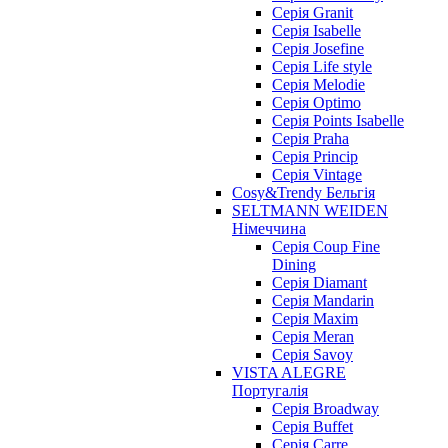
Серія Granit
Серія Isabelle
Серія Josefine
Серія Life style
Серія Melodie
Серія Optimo
Серія Points Isabelle
Серія Praha
Серія Princip
Серія Vintage
Cosy&Trendy Бельгія
SELTMANN WEIDEN
Німеччина
Cерія Coup Fine
Dining
Cерія Diamant
Cерія Mandarin
Cерія Maxim
Серія Meran
Серія Savoy
VISTA ALEGRE
Португалія
Серія Broadway
Серія Buffet
Серія Carre