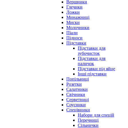
Вершники
Глечики
Ложки
Минажниці
Миски
Молочники
Піали
Підноси
Підставки
Підставки для
зубочисток
Підставки для
паличок
Підставки під яйце
Інші підставки
Попільниці
Розетки
Салатники
Свічники
Серветниці
Соусники
Спецівники
Набори для спецій
Перечниці
Сільнички