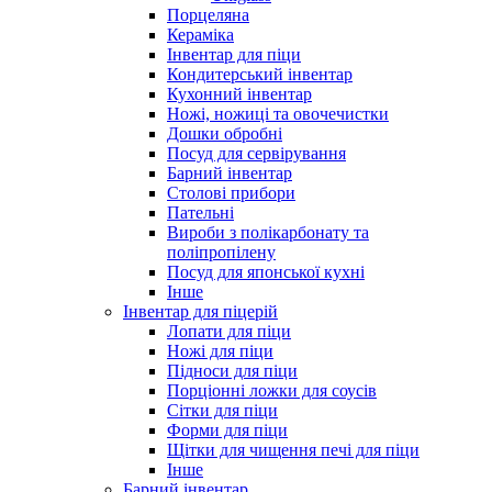
Порцеляна
Кераміка
Інвентар для піци
Кондитерський інвентар
Кухонний інвентар
Ножі, ножиці та овочечистки
Дошки обробні
Посуд для сервірування
Барний інвентар
Столові прибори
Пательні
Вироби з полікарбонату та
поліпропілену
Посуд для японської кухні
Інше
Інвентар для піцерій
Лопати для піци
Ножі для піци
Підноси для піци
Порціонні ложки для соусів
Сітки для піци
Форми для піци
Щітки для чищення печі для піци
Інше
Барний інвентар