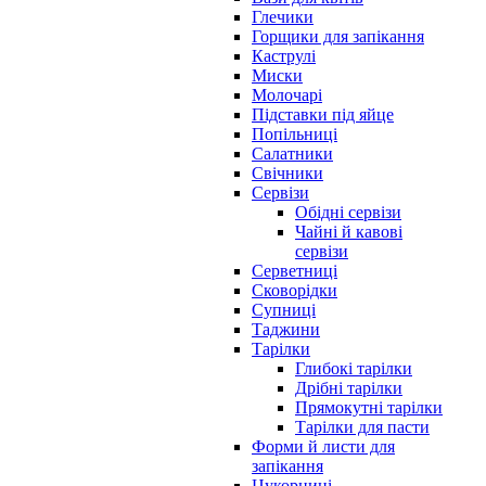
Глечики
Горщики для запікання
Каструлі
Миски
Молочарі
Підставки під яйце
Попільниці
Салатники
Свічники
Сервізи
Обідні сервізи
Чайні й кавові
сервізи
Серветниці
Сковорідки
Супниці
Таджини
Тарілки
Глибокі тарілки
Дрібні тарілки
Прямокутні тарілки
Тарілки для пасти
Форми й листи для
запікання
Цукорниці