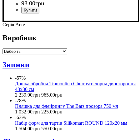
93
.
00
грн
Серія Aere
Виробник
Знижки
-57%
Дошка обробна Tramontina Churrasco чорна двостороння
43x30 см
2 239
.
00
грн
965
.
00
грн
-78%
Пляшка для флейрингу The Bars прозора 750 мл
1 032
.
00
грн
225
.
00
грн
-63%
Набір форм для тартів Silikomart ROUND 120х20 мм
1 504
.
00
грн
550
.
00
грн