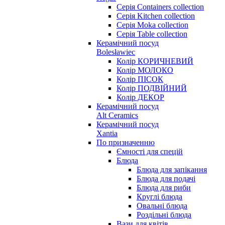
Серія Containers collection
Серія Kitchen collection
Серія Moka collection
Серія Table collection
Керамічний посуд
Bolesławiec
Колір КОРИЧНЕВИЙ
Колір МОЛОКО
Колір ПІСОК
Колір ПОДВІЙНИЙ
Колір ДЕКОР
Керамічний посуд
Alt Ceramics
Керамічний посуд
Xantia
По призначенню
Ємності для спецій
Блюда
Блюда для запікання
Блюда для подачі
Блюда для риби
Круглі блюда
Овальні блюда
Роздільні блюда
Вази для квітів