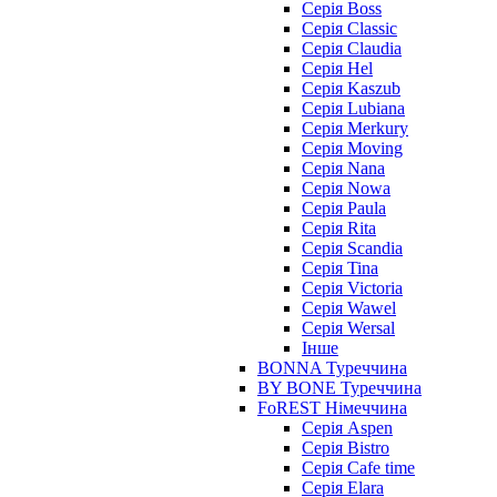
Серія Boss
Серія Classic
Серія Claudia
Серія Hel
Серія Kaszub
Серія Lubiana
Серія Merkury
Серія Moving
Серія Nana
Серія Nowa
Серія Paula
Серія Rita
Серія Scandia
Серія Tina
Серія Victoria
Серія Wawel
Серія Wersal
Інше
BONNA Туреччина
BY BONE Туреччина
FoREST Німеччина
Серія Aspen
Серія Bistro
Серія Cafe time
Серія Elara