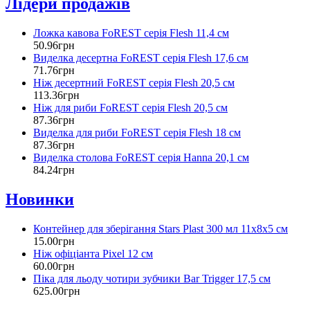
Лідери продажів
Ложка кавова FoREST серія Flesh 11,4 см
50
.
96
грн
Виделка десертна FoREST серія Flesh 17,6 см
71
.
76
грн
Ніж десертний FoREST серія Flesh 20,5 см
113
.
36
грн
Ніж для риби FoREST серія Flesh 20,5 см
87
.
36
грн
Виделка для риби FoREST серія Flesh 18 см
87
.
36
грн
Виделка столова FoREST серія Hanna 20,1 см
84
.
24
грн
Новинки
Контейнер для зберігання Stars Plast 300 мл 11х8х5 см
15
.
00
грн
Ніж офіціанта Pixel 12 см
60
.
00
грн
Піка для льоду чотири зубчики Bar Trigger 17,5 см
625
.
00
грн