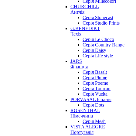
Серія Millecolori
CHURCHILL
Англія
Серія Stonecast
Серія Studio Prints
G.BENEDIKT
Чехія
Cерія Le Choco
Серія Country Range
Серія Daisy
Серія Life style
JARS
Франція
Серія Basalt
Серія Plume
Серія Poeme
Серія Tourron
Серія Vuelta
PORVASAL Іспанія
Серія Dots
ROSENTHAL
Німеччина
Серія Mesh
VISTA ALEGRE
Португалія