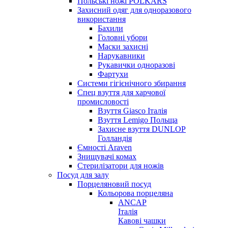
Польські ножі POLKARS
Захисний одяг для одноразового
використання
Бахили
Головні убори
Маски захисні
Нарукавники
Рукавички одноразові
Фартухи
Системи гігієнічного збирання
Спец взуття для харчової
промисловості
Взуття Giasco Італія
Взуття Lemigo Польща
Захисне взуття DUNLOP
Голландія
Ємності Araven
Знищувачі комах
Стерилізатори для ножів
Посуд для залу
Порцеляновий посуд
Кольорова порцеляна
ANCAP
Італія
Кавові чашки