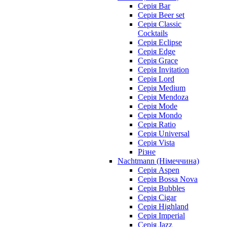
Серія Bar
Серія Beer set
Серія Classic
Cocktails
Серія Eclipse
Серія Edge
Серія Grace
Серія Invitation
Серія Lord
Серія Medium
Серія Mendoza
Серія Mode
Серія Mondo
Серія Ratio
Серія Universal
Серія Vista
Різне
Nachtmann (Німеччина)
Серія Aspen
Серія Bossa Nova
Серія Bubbles
Серія Cigar
Серія Highland
Серія Imperial
Серія Jazz