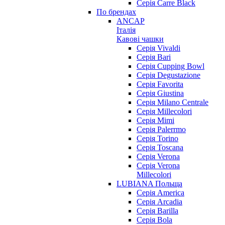
Серія Carre Black
По брендах
ANCAP
Італія
Кавові чашки
Cерія Vivaldi
Серія Bari
Серія Cupping Bowl
Серія Degustazione
Серія Favorita
Серія Giustina
Серія Milano Centrale
Серія Millecolori
Серія Mimi
Серія Palerrmo
Серія Torino
Серія Toscana
Серія Verona
Серія Verona
Millecolori
LUBIANA Польща
Серія America
Серія Arcadia
Серія Barilla
Серія Bola