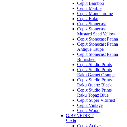
Серія Bamboo
Серія Marble
Серія Monochrome
Серія Raku
Серія Stonecast
Серія Stonecast
Mustard Seed Yellow
Серія Stonecast Patina
Серія Stonecast Patina
Antique Taupe
Серія Stonecast Patina
Burnished
Серія Studio Prints
Серія Studio Prints
Raku Garnet Orange
Серія Studio Prints
Raku Quartz Black
Серія Studio Prints
Raku Topaz Blue
Серія Super Vitrified
Серія Vintage
Серія Wood
G.BENEDIKT
Чехія
Cерія Active