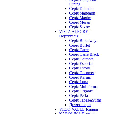
Dining
Cерія Diamant
Cерія Mandarin
Cерія Maxim
Серія Meran
Серія Savoy
VISTA ALEGRE
Португалія
Серія Broadway
Серія Buffet
Серія Carre
Серія Carre Black
Серія Coimbra
Серія Escorial
Серія Estoril
Серія Gourmet
Серія Karma
Серія Luna
Серія Multiforma
Серія Organic
Серія Perla
Серія Tapas&Sushi
Дитяча серія
VIEJO VALLE Іспанія
KAROLINA Польща