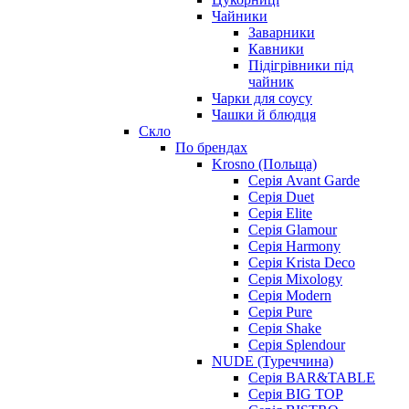
Чайники
Заварники
Кавники
Підігрівники під
чайник
Чарки для соусу
Чашки й блюдця
Скло
По брендах
Krosno (Польща)
Серія Avant Garde
Серія Duet
Серія Elite
Серія Glamour
Серія Harmony
Серія Krista Deco
Серія Mixology
Серія Modern
Серія Pure
Серія Shake
Серія Splendour
NUDE (Туреччина)
Серія BAR&TABLE
Серія BIG TOP