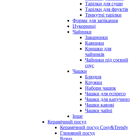
Тарілки для суши
Тарілки для фруктів
Трикутні тарілки
Форми для запікання
Цукорниці
Чайники
Заварники
Кавники
Кришки для
чайників
Чайники під соєвий
соус
Чашки
Блюдця
Кружки
Набори чашок
Чашки для еспресо
Чашки для капучино
Чашки кавові
Чашки чайні
Інше
Керамічний посуд
Керамічний посуд Cosy&Trendy
Глиняний посуд
Regas