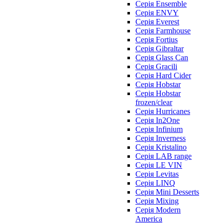
Серія Ensemble
Серія ENVY
Серія Everest
Серія Farmhouse
Серія Fortius
Серія Gibraltar
Серія Glass Can
Серія Gracili
Серія Hard Cider
Серія Hobstar
Серія Hobstar
frozen/clear
Серія Hurricanes
Серія In2One
Серія Infinium
Серія Inverness
Серія Kristalino
Серія LAB range
Серія LE VIN
Серія Levitas
Серія LINQ
Серія Mini Desserts
Серія Mixing
Серія Modern
America