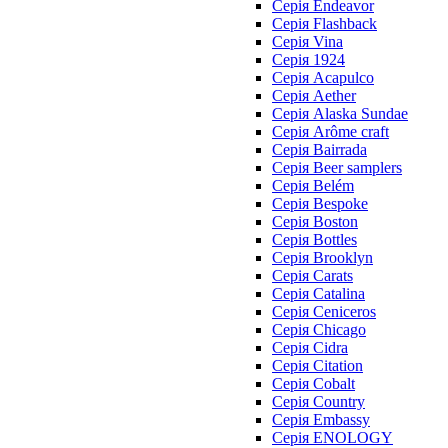
Cерія Endeavor
Cерія Flashback
Cерія Vina
Серія 1924
Серія Acapulco
Серія Aether
Серія Alaska Sundae
Серія Arôme craft
Серія Bairrada
Серія Beer samplers
Серія Belém
Серія Bespoke
Серія Boston
Серія Bottles
Серія Brooklyn
Серія Carats
Серія Catalina
Серія Ceniceros
Серія Chicago
Серія Cidra
Серія Citation
Серія Cobalt
Серія Country
Серія Embassy
Серія ENOLOGY