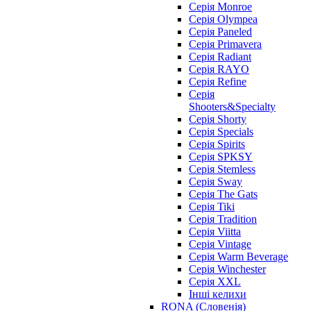
Серія Monroe
Серія Olympea
Серія Paneled
Серія Primavera
Серія Radiant
Серія RAYO
Серія Refine
Серія
Shooters&Specialty
Серія Shorty
Серія Specials
Серія Spirits
Серія SPKSY
Серія Stemless
Серія Sway
Серія The Gats
Серія Tiki
Серія Tradition
Серія Viitta
Серія Vintage
Серія Warm Beverage
Серія Winchester
Серія XXL
Інші келихи
RONA (Словенія)