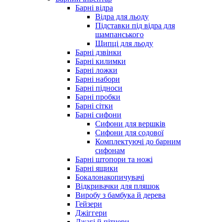
Барні відра
Відра для льоду
Підставки під відра для
шампанського
Щипці для льоду
Барні дзвінки
Барні килимки
Барні ложки
Барні набори
Барні підноси
Барні пробки
Барні сітки
Барні сифони
Сифони для вершків
Сифони для содової
Комплектуючі до барним
сифонам
Барні штопори та ножі
Барні ящики
Бокалонакопичувачі
Відкривачки для пляшок
Виробу з бамбука й дерева
Гейзери
Джіггери
Джагі й пітчери