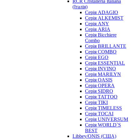
RCR Cristalleria Italiana
(Італія)
Серія ADAGIO
Серія ALKEMIST
Серія ANY
Серія ARIA
Серія Bicchiere
Combo
Серія BRILLANTE
Серія COMBO
Серія EGO
Серія ESSENTIAL
Серія INVINO
Серія MARILYN
Серія OASIS
Серія OPERA
Серія SIDRO
Серія TATTOO
Серія TIKI
Серія TIMELESS
Серія TOCAI
Серія UNIVERSUM
Серія WORLD`S
BEST
Libbey/ONIS (США)