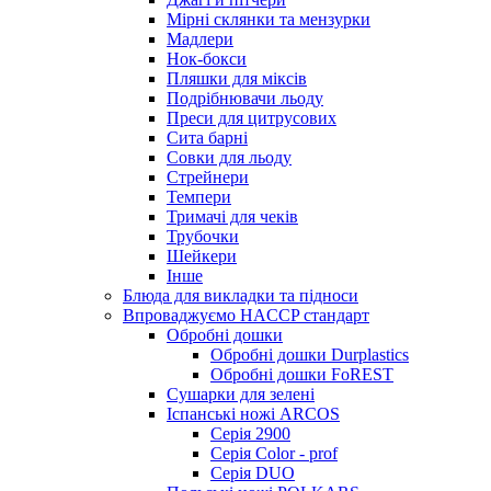
Мірні склянки та мензурки
Мадлери
Нок-бокси
Пляшки для міксів
Подрібнювачи льоду
Преси для цитрусових
Сита барні
Совки для льоду
Стрейнери
Темпери
Тримачі для чеків
Трубочки
Шейкери
Інше
Блюда для викладки та підноси
Впроваджуємо HACCP стандарт
Обробні дошки
Обробні дошки Durplastics
Обробні дошки FoREST
Сушарки для зелені
Іспанські ножі ARCOS
Серія 2900
Серія Color - prof
Серія DUO