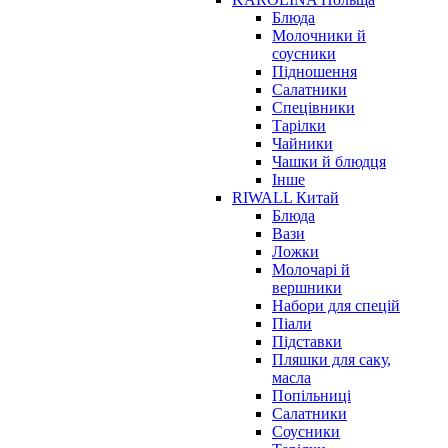
Блюда
Молочники й
соусники
Підношення
Салатники
Спецівники
Тарілки
Чайники
Чашки й блюдця
Інше
RIWALL Китай
Блюда
Вази
Ложки
Молочарі й
вершники
Набори для спецій
Піали
Підставки
Пляшки для саку,
масла
Попільниці
Салатники
Соусники