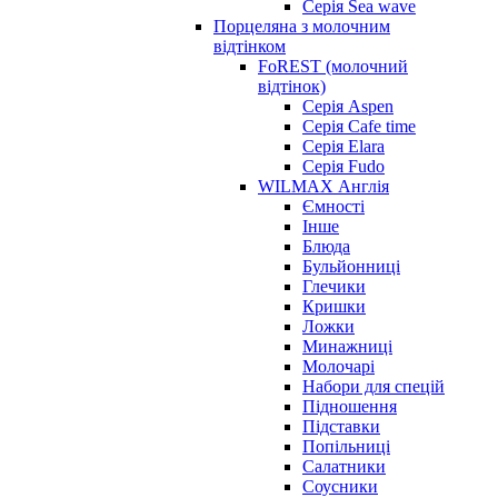
Серія Sea wave
Порцеляна з молочним
відтінком
FoREST (молочний
відтінок)
Серія Aspen
Серія Cafe time
Серія Elara
Серія Fudo
WILMAX Англія
Ємності
Інше
Блюда
Бульйонниці
Глечики
Кришки
Ложки
Минажниці
Молочарі
Набори для спецій
Підношення
Підставки
Попільниці
Салатники
Соусники