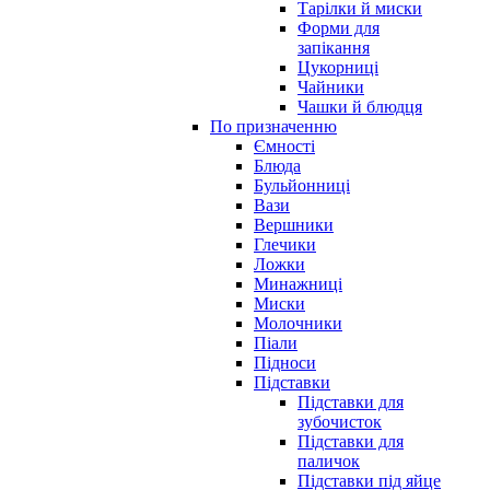
Тарілки й миски
Форми для
запікання
Цукорниці
Чайники
Чашки й блюдця
По призначенню
Ємності
Блюда
Бульйонниці
Вази
Вершники
Глечики
Ложки
Минажниці
Миски
Молочники
Піали
Підноси
Підставки
Підставки для
зубочисток
Підставки для
паличок
Підставки під яйце