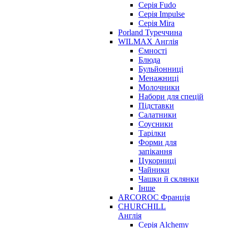
Серія Fudo
Серія Impulse
Серія Mira
Porland Туреччина
WILMAX Англія
Ємності
Блюда
Бульйонниці
Менажниці
Молочники
Набори для спецій
Підставки
Салатники
Соусники
Тарілки
Форми для
запікання
Цукорниці
Чайники
Чашки й склянки
Інше
ARCOROC Франція
CHURCHILL
Англія
Серія Alchemy