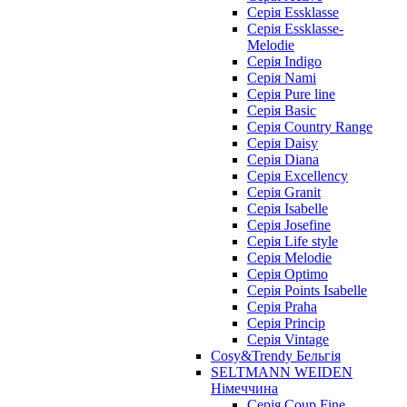
Cерія Essklasse
Cерія Essklasse-
Melodie
Cерія Indigo
Cерія Nami
Cерія Pure line
Серія Basic
Серія Country Range
Серія Daisy
Серія Diana
Серія Excellency
Серія Granit
Серія Isabelle
Серія Josefine
Серія Life style
Серія Melodie
Серія Optimo
Серія Points Isabelle
Серія Praha
Серія Princip
Серія Vintage
Cosy&Trendy Бельгія
SELTMANN WEIDEN
Німеччина
Cерія Coup Fine