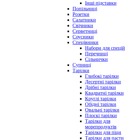
Інші підставки
Попільниці
Розетки
Салатники
Свічники
Серветниці
Соусники
Спецівники
Набори для спецій
Перечниці
Сільнички
Супниці
Тарілки
Глибокі тарілки
Десертні тарілки
Дрібні тарілки
Квадратні тарілки
Круглі тарілки
Обідні тарілки
Овальні тарілки
Плоскі тарілки
Тарілки для
морепродуктів
Тарілки для піци
Тарілки для пасти