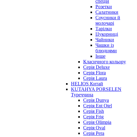
спецій
Розетки
Салатники
Соусники й
молочарі
Тарілки
Цукорниці
Чайники
Чашки із
блюдцями
Інше
Класичного кольору
Серія Deluxe
Серія Flora
Серія Laura
HELIOS Китай
KUTAHYA PORSELEN
Туреччина
Серія Dunya
Серія Ent Otel
Серія Fish
Серія Frig
Серія Olimpia
Серія Oval
Серія Pera