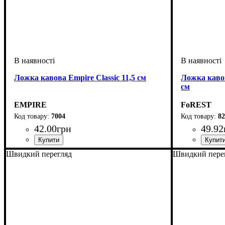
Ложка кавова Empire Classic 11,5 см
Ложка каво
см
EMPIRE
FoREST
7004
82
42
.
00
грн
49
.
92
Швидкий перегляд
Швидкий пере