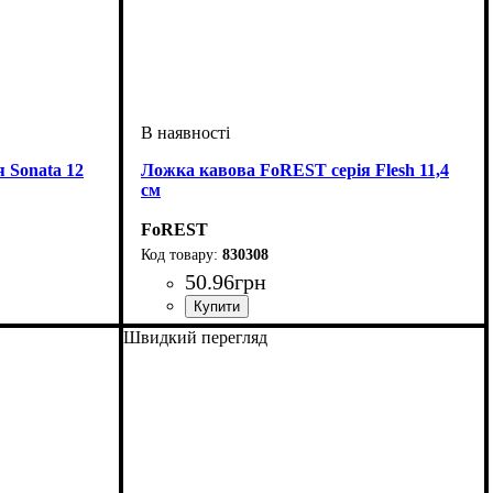
 Sonata 12
Ложка кавова FoREST серія Flesh 11,4
см
FoREST
830308
50
.
96
грн
Швидкий перегляд