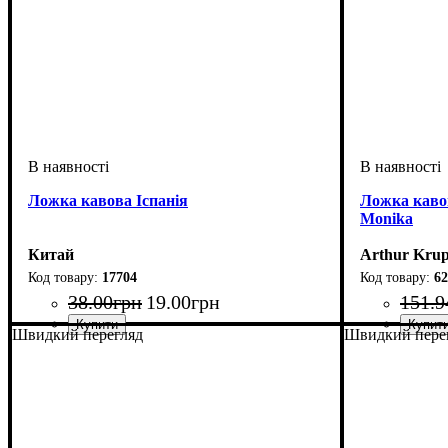
Ложка кавова Іспанія
Ложка кавов
Monika
Китай
Arthur Krup
17704
62
38
.
00
грн
19
.
00
грн
151
.
9
Швидкий перегляд
Швидкий пере