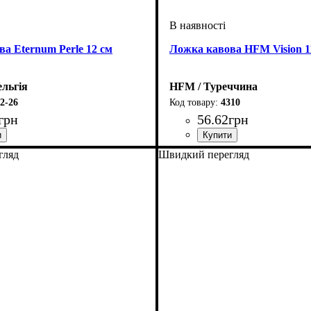
а Eternum Perle 12 см
Ложка кавова HFM Vision 1
ельгія
HFM / Туреччина
2-26
4310
грн
56
.
62
грн
гляд
Швидкий перегляд