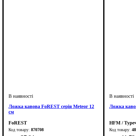
Ложка кавова FoREST серія Meteor 12
Ложка каво
см
FoREST
HFM / Туре
870708
48