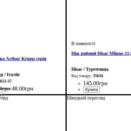
Ніж рибний Hisar Milano 21,
а Arthur Krupp серія
Hisar / Туреччина
p / Італія
35616
613-37
145
.
00
грн
4
грн
48
.
00
грн
гляд
Швидкий перегляд