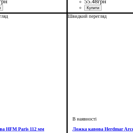
грн
55
.
48
грн
гляд
Швидкий перегляд
ва HFM Paris 112 мм
Ложка кавова Herdmar Arco