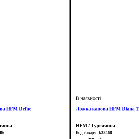
ва HFM Defne
Ложка кавова HFM Diana 1
ччина
HFM / Туреччина
06
k23468