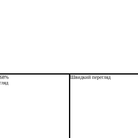
-68%
Швидкий перегляд
гляд