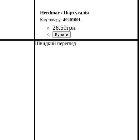
Herdmar / Португалія
40201001
28
.
50
грн
Швидкий перегляд