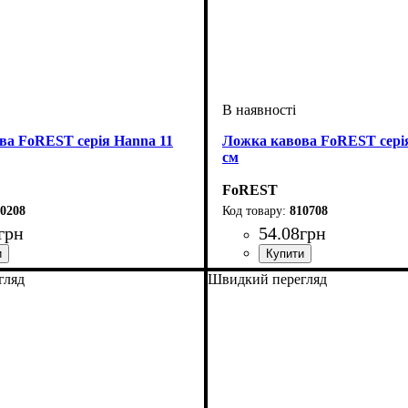
ва FoREST серія Hanna 11
Ложка кавова FoREST серія
см
FoREST
0208
810708
грн
54
.
08
грн
гляд
Швидкий перегляд