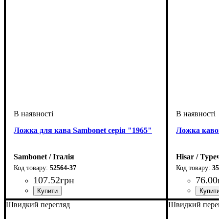
Ложка для кава Sambonet серія "1965"
Ложка кавов
Sambonet / Італія
Hisar / Тур
52564-37
35
107
.
52
грн
76
.
00
Швидкий перегляд
Швидкий пере