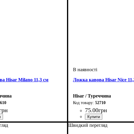
а Hisar Milano 11,3 см
Ложка кавова Hisar Nice 11,
еччина
Hisar / Туреччина
610
52710
грн
75
.
00
грн
гляд
Швидкий перегляд