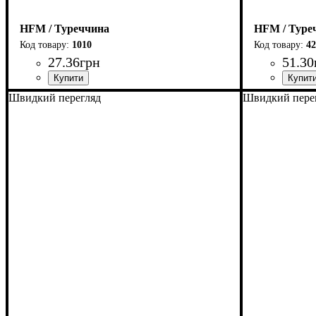
HFM / Туреччина
HFM / Туре
1010
42
27
.
36
грн
51
.
30
Швидкий перегляд
Швидкий пере