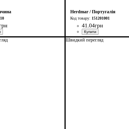
ччина
Herdmar / Португалія
10
151201001
грн
41
.
04
грн
гляд
Швидкий перегляд