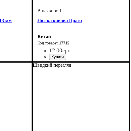
13 мм
Ложка кавова Прага
Китай
17715
12
.
00
грн
Швидкий перегляд