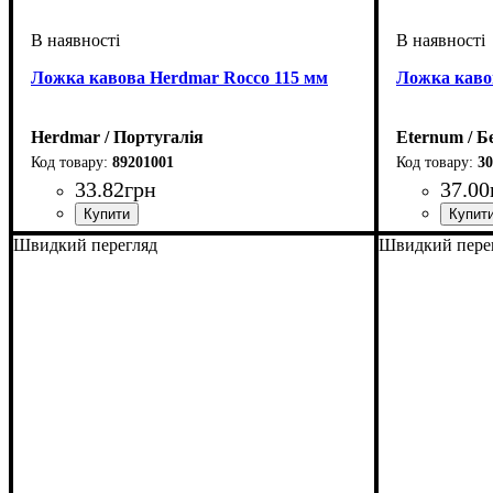
Ложка кавова Herdmar Rocco 115 мм
Ложка кавов
Herdmar / Португалія
Eternum / Б
89201001
30
33
.
82
грн
37
.
00
Швидкий перегляд
Швидкий пере