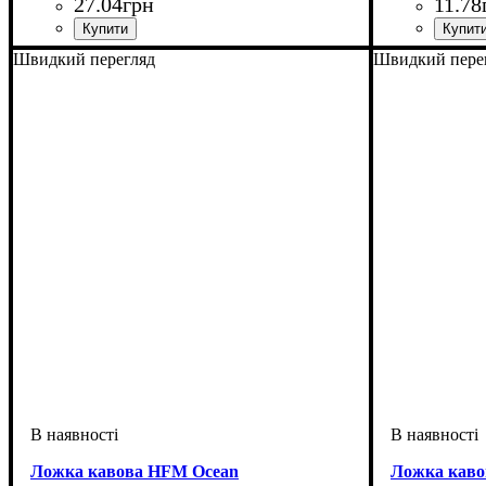
27
.
04
грн
11
.
78
Швидкий перегляд
Швидкий пере
Ложка кавова HFM Ocean
Ложка каво