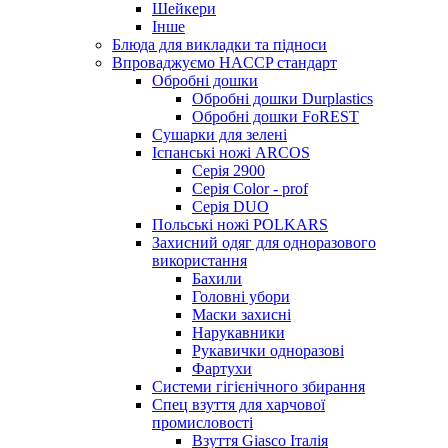
Шейкери
Інше
Блюда для викладки та підноси
Впроваджуємо HACCP стандарт
Обробні дошки
Обробні дошки Durplastics
Обробні дошки FoREST
Сушарки для зелені
Іспанські ножі ARCOS
Серія 2900
Серія Color - prof
Серія DUO
Польські ножі POLKARS
Захисний одяг для одноразового
використання
Бахили
Головні убори
Маски захисні
Нарукавники
Рукавички одноразові
Фартухи
Системи гігієнічного збирання
Спец взуття для харчової
промисловості
Взуття Giasco Італія