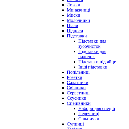
Ложки
Минажниці
Миски
Молочники
Піали
Підноси
Підставки
Підставки для
зубочисток
Підставки для
паличок
Підставки під яйце
Інші підставки
Попільниці
Розетки
Салатники
Свічники
Серветниці
Соусники
Спецівники
Набори для спецій
Перечниці
Сільнички
Супниці