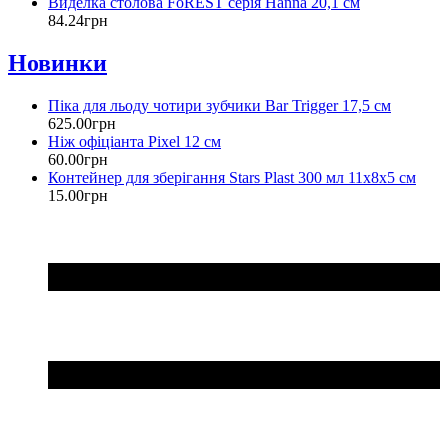
Виделка столова FoREST серія Hanna 20,1 см
84
.
24
грн
Новинки
Піка для льоду чотири зубчики Bar Trigger 17,5 см
625
.
00
грн
Ніж офіціанта Pixel 12 см
60
.
00
грн
Контейнер для зберігання Stars Plast 300 мл 11х8х5 см
15
.
00
грн