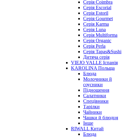
Серія Coimbra
Серія Escorial
Серія Estoril
Серія Gourmet
Серія Karma
Серія Luna
Серія Multiforma
Серія Organic
Серія Perla
Серія Tapas&Sushi
Дитяча серія
VIEJO VALLE Іспанія
KAROLINA Польща
Блюда
Молочники й
соусники
Підношення
Салатники
Спецівники
Тарілки
Чайники
Чашки й блюдця
Інше
RIWALL Китай
Блюда