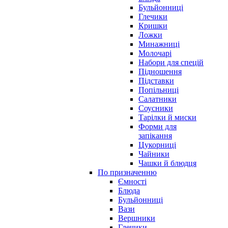
Бульйонниці
Глечики
Кришки
Ложки
Минажниці
Молочарі
Набори для спецій
Підношення
Підставки
Попільниці
Салатники
Соусники
Тарілки й миски
Форми для
запікання
Цукорниці
Чайники
Чашки й блюдця
По призначенню
Ємності
Блюда
Бульйонниці
Вази
Вершники
Глечики