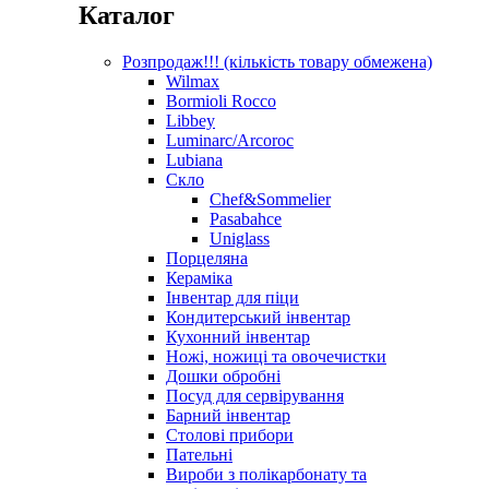
Каталог
Розпродаж!!! (кількість товару обмежена)
Wilmax
Bormioli Rocco
Libbey
Luminarc/Arcoroc
Lubiana
Скло
Chef&Sommelier
Pasabahce
Uniglass
Порцеляна
Кераміка
Інвентар для піци
Кондитерський інвентар
Кухонний інвентар
Ножі, ножиці та овочечистки
Дошки обробні
Посуд для сервірування
Барний інвентар
Столові прибори
Пательні
Вироби з полікарбонату та