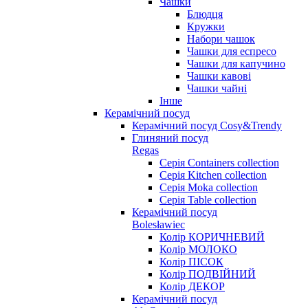
Чашки
Блюдця
Кружки
Набори чашок
Чашки для еспресо
Чашки для капучино
Чашки кавові
Чашки чайні
Інше
Керамічний посуд
Керамічний посуд Cosy&Trendy
Глиняний посуд
Regas
Серія Containers collection
Серія Kitchen collection
Серія Moka collection
Серія Table collection
Керамічний посуд
Bolesławiec
Колір КОРИЧНЕВИЙ
Колір МОЛОКО
Колір ПІСОК
Колір ПОДВІЙНИЙ
Колір ДЕКОР
Керамічний посуд