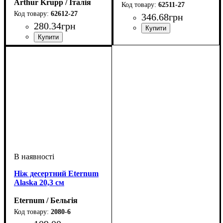
Arthur Krupp / Італія
62511-27
62612-27
346
.
68
грн
280
.
34
грн
Ніж десертний Eternum
Alaska 20,3 см
Eternum / Бельгія
2080-6