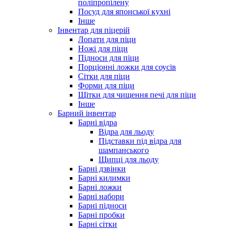
поліпропілену
Посуд для японської кухні
Інше
Інвентар для піцерій
Лопати для піци
Ножі для піци
Підноси для піци
Порціонні ложки для соусів
Сітки для піци
Форми для піци
Щітки для чищення печі для піци
Інше
Барний інвентар
Барні відра
Відра для льоду
Підставки під відра для
шампанського
Щипці для льоду
Барні дзвінки
Барні килимки
Барні ложки
Барні набори
Барні підноси
Барні пробки
Барні сітки