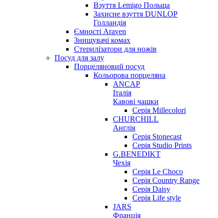
Взуття Lemigo Польща
Захисне взуття DUNLOP
Голландія
Ємності Araven
Знищувачі комах
Стерилізатори для ножів
Посуд для залу
Порцеляновий посуд
Кольорова порцеляна
ANCAP
Італія
Кавові чашки
Серія Millecolori
CHURCHILL
Англія
Серія Stonecast
Серія Studio Prints
G.BENEDIKT
Чехія
Cерія Le Choco
Серія Country Range
Серія Daisy
Серія Life style
JARS
Франція