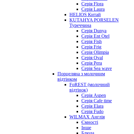
Серія Flora
Серія Laura
HELIOS Китай
KUTAHYA PORSELEN
Туреччина
Серія Dunya
Серія Ent Otel
Серія Fish
Серія Frig
Серія Olimpia
Серія Oval
Серія Pera
Серія Sea wave
Порцеляна з молочним
відтінком
FoREST (молочний
відтінок)
Серія Aspen
Серія Cafe time
Серія Elara
Серія Fudo
WILMAX Англія
Ємності
Інше
Блюда