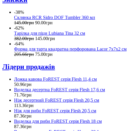
-38%
Склянка RCR Sidro DOF Tumbler 360 мл
145
.
00
грн
90
.
00
грн
-62%
Тарілка для піци Lubiana Tina 32 см
382
.
00
грн
145
.
00
грн
-64%
Форма для тарта квадратна перфорована Lacor 7х7х2 см
205
.
66
грн
75
.
00
грн
Лідери продажів
Ложка кавова FoREST серія Flesh 11,4 см
50
.
96
грн
Виделка десертна FoREST серія Flesh 17,6 см
71
.
76
грн
Ніж десертний FoREST серія Flesh 20,5 см
113
.
36
грн
Ніж для риби FoREST серія Flesh 20,5 см
87
.
36
грн
Виделка для риби FoREST серія Flesh 18 см
87
.
36
грн