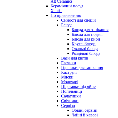
Alt Ceramics
Керамічний посуд
Xantia
По призначенню
Ємності для спецій
Блюда
Блюда для запікання
Блюда для подачі
Блюда для риби
Круглі блюда
Овальні блюда
Роздільні блюда
Вази для квітів
Глечики
Горщики для запікання
Каструлі
Миски
Молочарі
Підставки під яйце
Попільниці
Салатники
Свічники
Сервізи
Обідні сервізи
Чайні й кавові