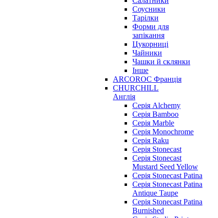
Салатники
Соусники
Тарілки
Форми для
запікання
Цукорниці
Чайники
Чашки й склянки
Інше
ARCOROC Франція
CHURCHILL
Англія
Серія Alchemy
Серія Bamboo
Серія Marble
Серія Monochrome
Серія Raku
Серія Stonecast
Серія Stonecast
Mustard Seed Yellow
Серія Stonecast Patina
Серія Stonecast Patina
Antique Taupe
Серія Stonecast Patina
Burnished