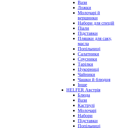
Вази
Ложки
Молочарі й
вершники
Набори для спецій
Піали
Підставки
Пляшки для саку,
масла
Попільниці
Салатники
Соусники
Тарілки
Цукорниці
Чайники
Чашки й блюдця
Інше
HELFER Австрія
Блюда
Вази
Каструлі
Молочарі
Набори
Підставки
Попільниці