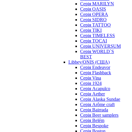
Серія MARILYN
Серія OASIS
Серія OPERA
Серія SIDRO
Серія TATTOO
Серія TIKI
Серія TIMELESS
Серія TOCAI
Серія UNIVERSUM
Серія WORLD`S
BEST
Libbey/ONIS (США)
Cерія Endeavor
Cерія Flashback
Cерія Vina
Серія 1924
Серія Acapulco
Серія Aether
Серія Alaska Sundae
Серія Arôme craft
Серія Bairrada
Серія Beer samplers
Серія Belém
Серія Bespoke
Серія Boston