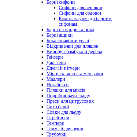
Барні сифони
Сифони для вершків
Сифони для содової
Комплектуючі до барним
сифонам
Барні штопори та ножі
Барні ящики
Бокалонакопичувачі
Відкривачки для пляшок
Виробу з бамбука й дерева
Гейзери
Джіггери
Джагі й пітчери
Мірні склянки та мензурки
Мадлери
Нок-бокси
Пляшки для міксів
Подрібнювачи льоду
Преси для цитрусових
Сита барні
Совки для льоду
Стрейнери
Темпери
Тримачі для чеків
Трубочки