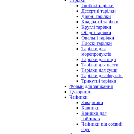
Тарілки
Глибокі тарілки
Десертні тарілки
Дрібні тарілки
Квадратні тарілки
Круглі тарілки
Обідні тарілки
Овальні тарілки
Плоскі тарілки
Тарілки для
морепродуктів
Тарілки для піци
Тарілки для пасти
Тарілки для суши
Тарілки для фруктів
Трикутні тарілки
Форми для запікання
Цукорниці
Чайники
Заварники
Кавники
Кришки для
чайників
Чайники під соєвий
соус