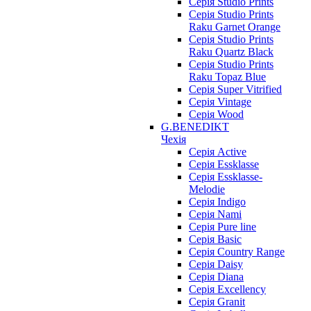
Серія Studio Prints
Серія Studio Prints
Raku Garnet Orange
Серія Studio Prints
Raku Quartz Black
Серія Studio Prints
Raku Topaz Blue
Серія Super Vitrified
Серія Vintage
Серія Wood
G.BENEDIKT
Чехія
Cерія Active
Cерія Essklasse
Cерія Essklasse-
Melodie
Cерія Indigo
Cерія Nami
Cерія Pure line
Серія Basic
Серія Country Range
Серія Daisy
Серія Diana
Серія Excellency
Серія Granit