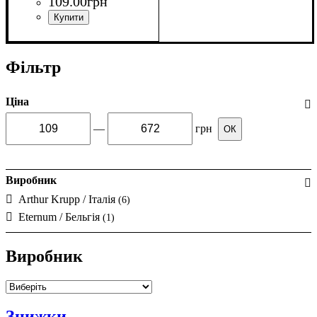
109
.
00
грн
Фільтр
Ціна
—
грн
ОК
Виробник
Arthur Krupp / Італія
(6)
Eternum / Бельгія
(1)
Виробник
Знижки