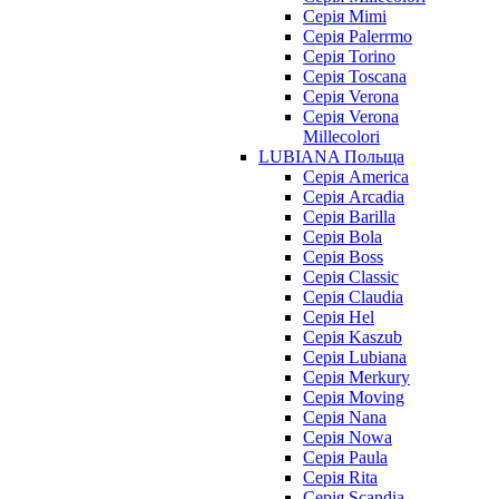
Серія Mimi
Серія Palerrmo
Серія Torino
Серія Toscana
Серія Verona
Серія Verona
Millecolori
LUBIANA Польща
Серія America
Серія Arcadia
Серія Barilla
Серія Bola
Серія Boss
Серія Classic
Серія Claudia
Серія Hel
Серія Kaszub
Серія Lubiana
Серія Merkury
Серія Moving
Серія Nana
Серія Nowa
Серія Paula
Серія Rita
Серія Scandia