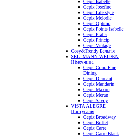
Серія Isabelle
Серія Josefine
Серія Life style
Серія Melodie
Серія Optimo
Серія Points Isabelle
Серія Praha
Серія Princip
Серія Vintage
Cosy&Trendy Бельгія
SELTMANN WEIDEN
Німеччина
Cерія Coup Fine
Dining
Cерія Diamant
Cерія Mandarin
Cерія Maxim
Серія Meran
Серія Savoy
VISTA ALEGRE
Португалія
Серія Broadway
Серія Buffet
Серія Carre
Серія Carre Black