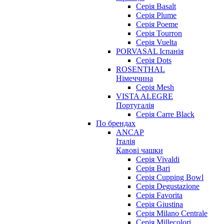
Серія Basalt
Серія Plume
Серія Poeme
Серія Tourron
Серія Vuelta
PORVASAL Іспанія
Серія Dots
ROSENTHAL
Німеччина
Серія Mesh
VISTA ALEGRE
Португалія
Серія Carre Black
По брендах
ANCAP
Італія
Кавові чашки
Cерія Vivaldi
Серія Bari
Серія Cupping Bowl
Серія Degustazione
Серія Favorita
Серія Giustina
Серія Milano Centrale
Серія Millecolori