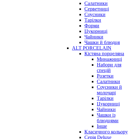
Салатники
Серветниці
Соусники
Тарілки
Форми
Цукорниці
Чайники
Чашки й блюдця
ALT PORCELAIN
Кістяна порцеляна
Минажниці
Набори для
спецій
Розетки
Салатники
Соусники й
молочарі
Тарілки
Цукорниці
Чайники
Чашки із
блюдцями
Інше
Класичного кольору
Серія Deluxe