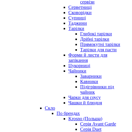
сервізи
Серветниці
Сковорідки
Супниці
Таджини
Тарілки
Глибокі тарілки
Дрібні тарілки
Прямокутні тарілки
Тарілки для пасти
Форми й листи для
запікання
Цукорниці
Чайники
Заварники
Кавники
Підігрівники під
чайник
Чарки для соусу
Чашки й блюдця
Скло
По брендах
Krosno (Польща)
Серія Avant Garde
Серія Duet