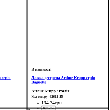
 серія
Ложка десертна Arthur Krupp серія
Baguette
Arthur Krupp / Італія
62612-25
194
.
74
грн