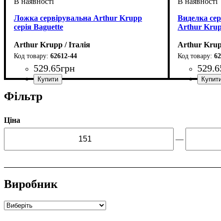
Ложка сервірувальна Arthur Krupp
Виделка сер
серія Baguette
Arthur Krup
Arthur Krupp / Італія
Arthur Krup
62612-44
62
529
.
65
грн
529
.
6
Фільтр
Ціна
—
Виробник