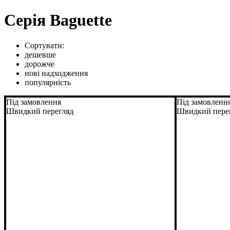
Серія Baguette
Сортувати:
дешевше
дорожче
нові надходження
популярність
Під замовлення
Під замовленн
Швидкий перегляд
Швидкий пере