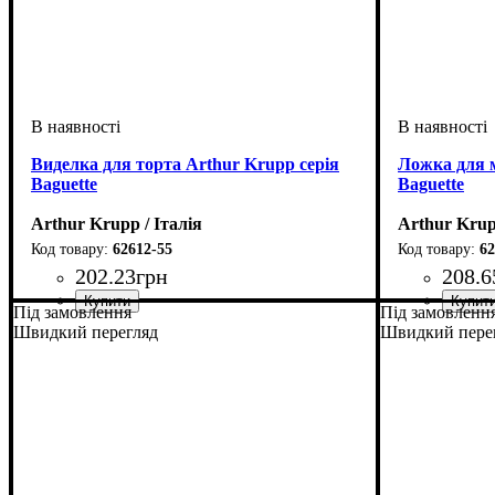
Виделка для торта Arthur Krupp серія
Ложка для м
Baguette
Baguette
Arthur Krupp / Італія
Arthur Krup
62612-55
62
202
.
23
грн
208
.
6
Під замовлення
Під замовленн
Швидкий перегляд
Швидкий пере