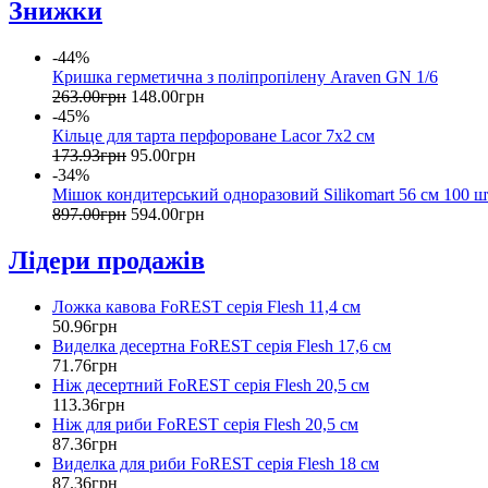
Знижки
-44%
Кришка герметична з поліпропілену Araven GN 1/6
263
.
00
грн
148
.
00
грн
-45%
Кільце для тарта перфороване Lacor 7х2 см
173
.
93
грн
95
.
00
грн
-34%
Мішок кондитерський одноразовий Silikomart 56 см 100 ш
897
.
00
грн
594
.
00
грн
Лідери продажів
Ложка кавова FoREST серія Flesh 11,4 см
50
.
96
грн
Виделка десертна FoREST серія Flesh 17,6 см
71
.
76
грн
Ніж десертний FoREST серія Flesh 20,5 см
113
.
36
грн
Ніж для риби FoREST серія Flesh 20,5 см
87
.
36
грн
Виделка для риби FoREST серія Flesh 18 см
87
.
36
грн