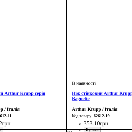
й Arthur Krupp серія
Ніж стійковий Arthur Krupp
Baguette
p / Італія
Arthur Krupp / Італія
612-11
62612-19
2
грн
353
.
10
грн