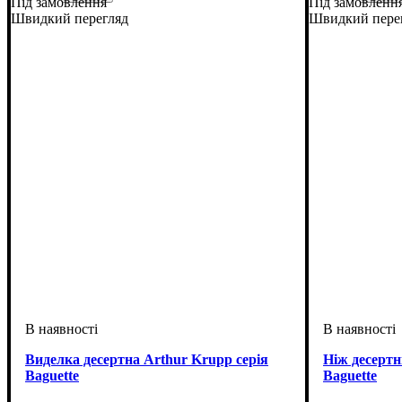
Під замовлення
Під замовленн
Швидкий перегляд
Швидкий пере
Виделка десертна Arthur Krupp серія
Ніж десертн
Baguette
Baguette