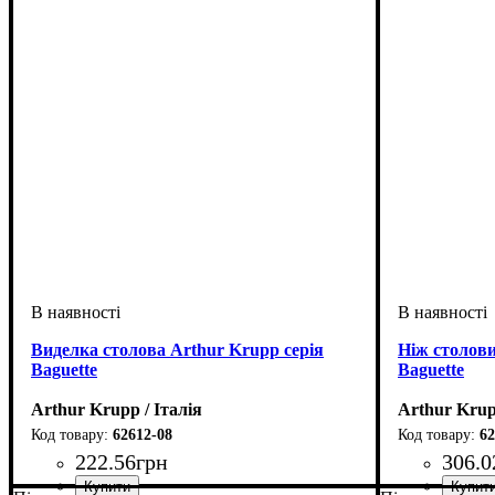
Виделка столова Arthur Krupp серія
Ніж столови
Baguette
Baguette
Arthur Krupp / Італія
Arthur Krup
62612-08
62
222
.
56
грн
306
.
0