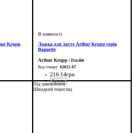
hur Krupp
Ложка для латте Arthur Krupp серія
Baguette
Arthur Krupp / Італія
62612-67
216
.
14
грн
Під замовлення
Швидкий перегляд