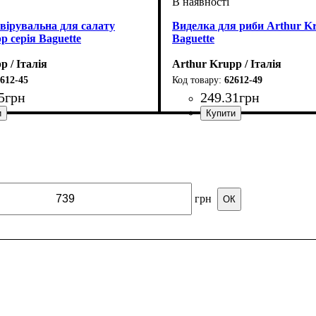
вірувальна для салату
Виделка для риби Arthur Kr
p серія Baguette
Baguette
p / Італія
Arthur Krupp / Італія
612-45
62612-49
5
грн
249
.
31
грн
грн
ОК