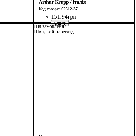
Arthur Krupp / Італія
62612-37
151
.
94
грн
Під замовлення
Швидкий перегляд