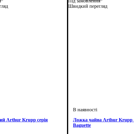
я
Під замовлення
гляд
Швидкий перегляд
ий Arthur Krupp серія
Ложка чайна Arthur Krupp 
Baguette