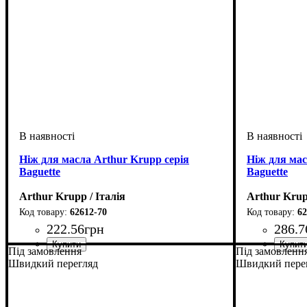
Ніж для масла Arthur Krupp серія
Ніж для мас
Baguette
Baguette
Arthur Krupp / Італія
Arthur Krup
62612-70
62
222
.
56
грн
286
.
7
Під замовлення
Під замовленн
Швидкий перегляд
Швидкий пере