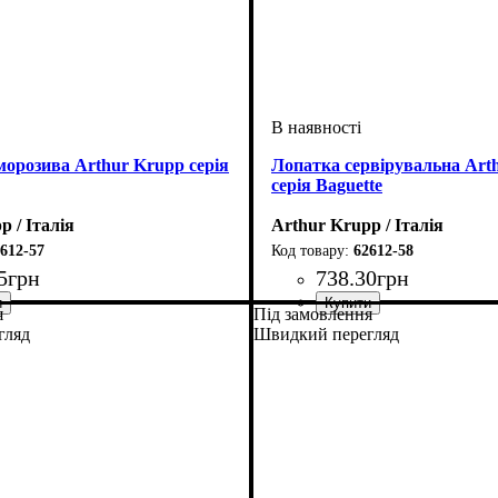
орозива Arthur Krupp серія
Лопатка сервірувальна Art
серія Baguette
p / Італія
Arthur Krupp / Італія
612-57
62612-58
5
грн
738
.
30
грн
я
Під замовлення
гляд
Швидкий перегляд