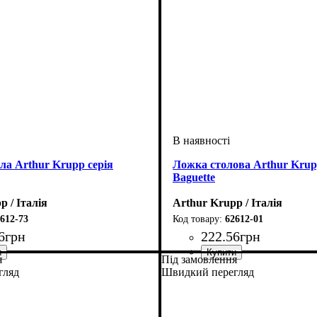
ла Arthur Krupp серія
Ложка столова Arthur Krup
Baguette
p / Італія
Arthur Krupp / Італія
612-73
62612-01
6
грн
222
.
56
грн
я
Під замовлення
гляд
Швидкий перегляд