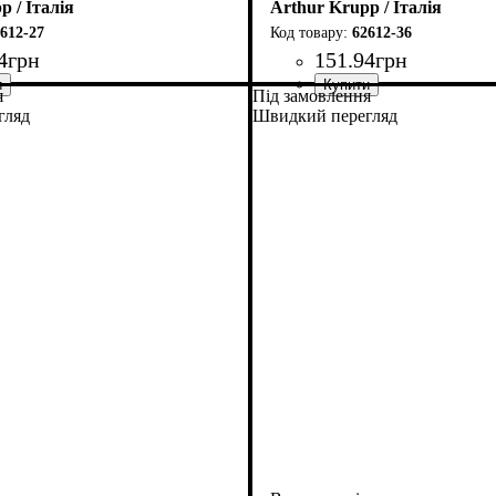
p / Італія
Arthur Krupp / Італія
612-27
62612-36
4
грн
151
.
94
грн
я
Під замовлення
гляд
Швидкий перегляд