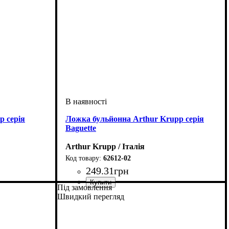
p серія
Ложка бульйонна Arthur Krupp серія
Baguette
Arthur Krupp / Італія
62612-02
249
.
31
грн
Під замовлення
Швидкий перегляд