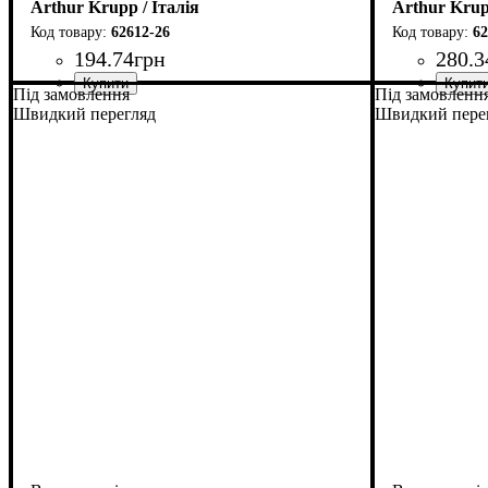
Arthur Krupp / Італія
Arthur Krup
62612-26
62
194
.
74
грн
280
.
3
Під замовлення
Під замовленн
Швидкий перегляд
Швидкий пере